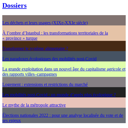
Dossiers
Les déchets et leurs usages (XIXe-XXIe siècle)
À l’ombre d’Istanbul : les transformations territoriales de la
« province » turque
Transformer le système alimentaire ?
Les paradoxes écologiques des mobilités post-Covid
La grande exploitation dans un nouvel âge du capitalisme agricole et
des rapports villes–campagnes
Logement : extensions et restrictions du marché
Les mobilités post-Covid : un monde d’après plus écologique ?
Le mythe de la métropole attractive
Élections nationales 2022 : pour une analyse localisée du vote et de
ses enjeux