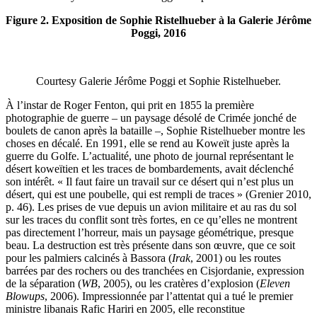
Figure 2. Exposition de Sophie Ristelhueber à la Galerie Jérôme
Poggi, 2016
Courtesy Galerie Jérôme Poggi et Sophie Ristelhueber.
À l’instar de Roger Fenton, qui prit en 1855 la première
photographie de guerre – un paysage désolé de Crimée jonché de
boulets de canon après la bataille –, Sophie Ristelhueber montre les
choses en décalé. En 1991, elle se rend au Koweït juste après la
guerre du Golfe. L’actualité, une photo de journal représentant le
désert koweïtien et les traces de bombardements, avait déclenché
son intérêt. « Il faut faire un travail sur ce désert qui n’est plus un
désert, qui est une poubelle, qui est rempli de traces » (Grenier 2010,
p. 46). Les prises de vue depuis un avion militaire et au ras du sol
sur les traces du conflit sont très fortes, en ce qu’elles ne montrent
pas directement l’horreur, mais un paysage géométrique, presque
beau. La destruction est très présente dans son œuvre, que ce soit
pour les palmiers calcinés à Bassora (
Irak
, 2001) ou les routes
barrées par des rochers ou des tranchées en Cisjordanie, expression
de la séparation (
WB
, 2005), ou les cratères d’explosion (
Eleven
Blowups
, 2006). Impressionnée par l’attentat qui a tué le premier
ministre libanais Rafic Hariri en 2005, elle reconstitue