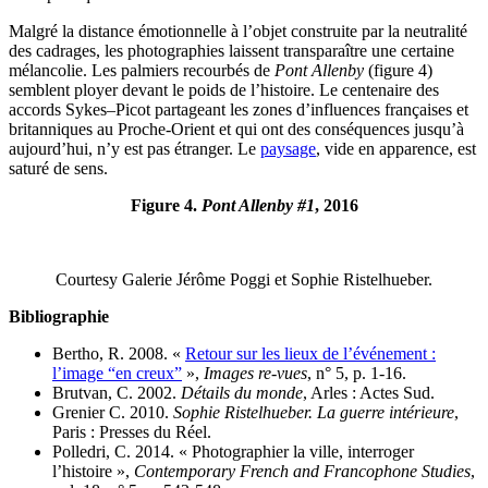
Malgré la distance émotionnelle à l’objet construite par la neutralité
des cadrages, les photographies laissent transparaître une certaine
mélancolie. Les palmiers recourbés de
Pont Allenby
(figure 4)
semblent ployer devant le poids de l’histoire. Le centenaire des
accords Sykes–Picot partageant les zones d’influences françaises et
britanniques au Proche-Orient et qui ont des conséquences jusqu’à
aujourd’hui, n’y est pas étranger. Le
paysage
, vide en apparence, est
saturé de sens.
Figure 4.
Pont Allenby #1
, 2016
Courtesy Galerie Jérôme Poggi et Sophie Ristelhueber.
Bibliographie
Bertho, R. 2008. «
Retour sur les lieux de l’événement :
l’image “en creux”
»,
Images re-vues
, n° 5, p. 1‑16.
Brutvan, C. 2002.
Détails du monde
, Arles : Actes Sud.
Grenier C. 2010.
Sophie Ristelhueber. La guerre intérieure
,
Paris : Presses du Réel.
Polledri, C. 2014. « Photographier la ville, interroger
l’histoire »,
Contemporary French and Francophone Studies
,