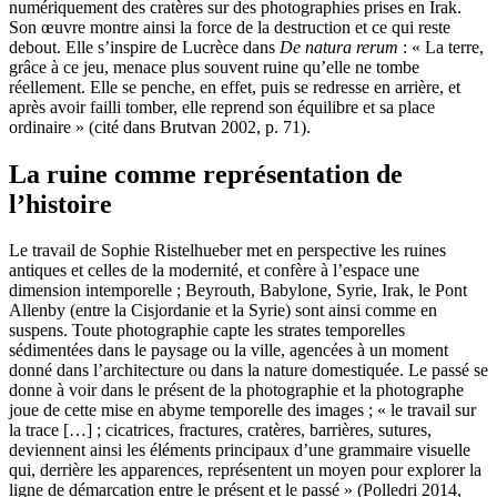
numériquement des cratères sur des photographies prises en Irak.
Son œuvre montre ainsi la force de la destruction et ce qui reste
debout. Elle s’inspire de Lucrèce dans
De natura rerum
: « La terre,
grâce à ce jeu, menace plus souvent ruine qu’elle ne tombe
réellement. Elle se penche, en effet, puis se redresse en arrière, et
après avoir failli tomber, elle reprend son équilibre et sa place
ordinaire » (cité dans Brutvan 2002, p. 71).
La ruine comme représentation de
l’histoire
Le travail de Sophie Ristelhueber met en perspective les ruines
antiques et celles de la modernité, et confère à l’espace une
dimension intemporelle ; Beyrouth, Babylone, Syrie, Irak, le Pont
Allenby (entre la Cisjordanie et la Syrie) sont ainsi comme en
suspens. Toute photographie capte les strates temporelles
sédimentées dans le paysage ou la ville, agencées à un moment
donné dans l’architecture ou dans la nature domestiquée. Le passé se
donne à voir dans le présent de la photographie et la photographe
joue de cette mise en abyme temporelle des images ; « le travail sur
la trace […] ; cicatrices, fractures, cratères, barrières, sutures,
deviennent ainsi les éléments principaux d’une grammaire visuelle
qui, derrière les apparences, représentent un moyen pour explorer la
ligne de démarcation entre le présent et le passé » (Polledri 2014,