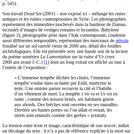
p. 545).
Son travail
Dead Set
(2001) – non exposé ici – mélange les runes
antiques et les ruines contemporaines de Syrie. Les photographies
représentent des immeubles inachevés dans la banlieue de Damas,
incrustés d’images de vestiges romains et byzantins.
Babylone
(figure 3), photographie prise dans l’Irak contemporain, condense
aussi différentes temporalités, représentant des morceaux de
pétrole
fossilisé sur un sol carrelé vieux de 2000 ans, détail des fouilles
archéologiques. Elle est présentée avec une bande son de la lecture
du poème sumérien
La Lamentation sur la ruine d’Ur
(vers
2000 ans avant J.‑C.)
[
1
]
dont un long extrait est affiché au mur à
l’entrée de l’exposition :
« L’immense tempête déchire les chairs, l’immense
tempête voulue dans sa haine par Enlil, martyrise la
terre. Une sinistre parure recouvre la cité et l’habille
d’un vêtement de mort. La tempête s’en va et Ur est en
ruine ; comme des tessons brisés, ses habitants gisent
aux abords. Des brèches sont ouvertes en ses murailles.
Derrière ses hautes portes ou l’on allait et venait, les
morts sont entassés comme des gerbes » (extrait).
La tension entre texte et image, caractéristique de son œuvre, induit
un décalage du sens : il n’y a pas de référence explicite à la mort sur