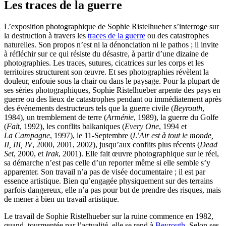
Les traces de la guerre
L’exposition photographique de Sophie Ristelhueber s’interroge sur
la destruction à travers les
traces de la guerre
ou des catastrophes
naturelles. Son propos n’est ni la dénonciation ni le pathos ; il invite
à réfléchir sur ce qui résiste du désastre, à partir d’une dizaine de
photographies. Les traces, sutures, cicatrices sur les corps et les
territoires structurent son œuvre. Et ses photographies révèlent la
douleur, enfouie sous la chair ou dans le paysage. Pour la plupart de
ses séries photographiques, Sophie Ristelhueber arpente des pays en
guerre ou des lieux de catastrophes pendant ou immédiatement après
des événements destructeurs tels que la guerre civile (
Beyrouth
,
1984), un tremblement de terre (
Arménie
, 1989), la guerre du Golfe
(
Fai
t, 1992), les conflits balkaniques (
Every One
, 1994 et
La Campagne
, 1997), le 11‑Septembre (
L’Air est à tout le monde,
II, III, IV
, 2000, 2001, 2002), jusqu’aux conflits plus récents (
Dead
Set
, 2000, et
Irak
, 2001). Elle fait œuvre photographique sur le réel,
sa démarche n’est pas celle d’un reporter même si elle semble s’y
apparenter. Son travail n’a pas de visée documentaire ; il est par
essence artistique. Bien qu’engagée physiquement sur des terrains
parfois dangereux, elle n’a pas pour but de prendre des risques, mais
de mener à bien un travail artistique.
Le travail de Sophie Ristelhueber sur la ruine commence en 1982,
quand, tourmentée par l’actualité, elle se rend à
Beyrouth
. Selon ses