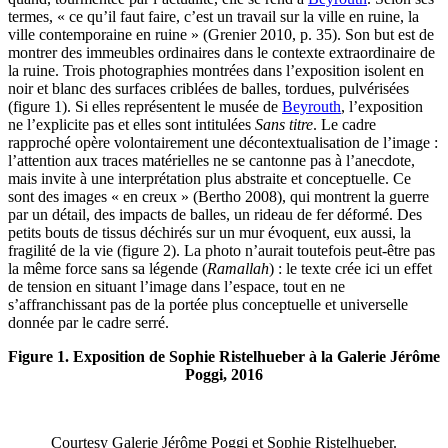
termes, « ce qu’il faut faire, c’est un travail sur la ville en ruine, la
ville contemporaine en ruine » (Grenier 2010, p. 35). Son but est de
montrer des immeubles ordinaires dans le contexte extraordinaire de
la ruine. Trois photographies montrées dans l’exposition isolent en
noir et blanc des surfaces criblées de balles, tordues, pulvérisées
(figure 1). Si elles représentent le musée de
Beyrouth
, l’exposition
ne l’explicite pas et elles sont intitulées
Sans titre
. Le cadre
rapproché opère volontairement une décontextualisation de l’image :
l’attention aux traces matérielles ne se cantonne pas à l’anecdote,
mais invite à une interprétation plus abstraite et conceptuelle. Ce
sont des images « en creux » (Bertho 2008), qui montrent la guerre
par un détail, des impacts de balles, un rideau de fer déformé. Des
petits bouts de tissus déchirés sur un mur évoquent, eux aussi, la
fragilité de la vie (figure 2). La photo n’aurait toutefois peut-être pas
la même force sans sa légende (
Ramallah
) : le texte crée ici un effet
de tension en situant l’image dans l’espace, tout en ne
s’affranchissant pas de la portée plus conceptuelle et universelle
donnée par le cadre serré.
Figure 1. Exposition de Sophie Ristelhueber à la Galerie Jérôme
Poggi, 2016
Courtesy Galerie Jérôme Poggi et Sophie Ristelhueber.