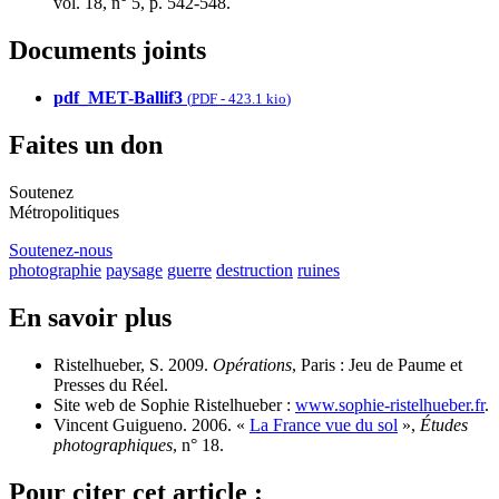
vol. 18, n° 5, p. 542‑548.
Documents joints
pdf_MET-Ballif3
(
PDF
-
423.1 kio
)
Faites un don
Soutenez
Métropolitiques
Soutenez-nous
photographie
paysage
guerre
destruction
ruines
En savoir plus
Ristelhueber, S. 2009.
Opérations
, Paris : Jeu de Paume et
Presses du Réel.
Site web de Sophie Ristelhueber :
www.sophie-ristelhueber.fr
.
Vincent Guigueno. 2006. «
La France vue du sol
»,
Études
photographiques
, n° 18.
Pour citer cet article :