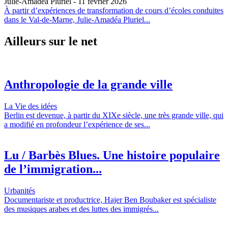
Julie-Amadéa Pluriel
- 11 février 2026
À partir d’expériences de transformation de cours d’écoles conduites
dans le Val-de-Marne, Julie-Amadéa Pluriel...
Ailleurs sur le net
Anthropologie de la grande ville
La Vie des idées
Berlin est devenue, à partir du XIXe siècle, une très grande ville, qui
a modifié en profondeur l’expérience de ses...
Lu / Barbès Blues. Une histoire populaire
de l’immigration...
Urbanités
Documentariste et productrice, Hajer Ben Boubaker est spécialiste
des musiques arabes et des luttes des immigrés...