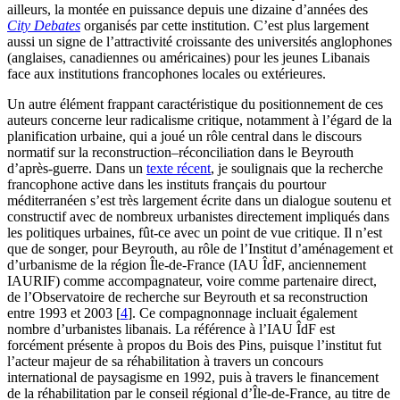
ailleurs, la montée en puissance depuis une dizaine d’années des
City Debates
organisés par cette institution. C’est plus largement
aussi un signe de l’attractivité croissante des universités anglophones
(anglaises, canadiennes ou américaines) pour les jeunes Libanais
face aux institutions francophones locales ou extérieures.
Un autre élément frappant caractéristique du positionnement de ces
auteurs concerne leur radicalisme critique, notamment à l’égard de la
planification urbaine, qui a joué un rôle central dans le discours
normatif sur la reconstruction–réconciliation dans le Beyrouth
d’après-guerre. Dans un
texte récent
, je soulignais que la recherche
francophone active dans les instituts français du pourtour
méditerranéen s’est très largement écrite dans un dialogue soutenu et
constructif avec de nombreux urbanistes directement impliqués dans
les politiques urbaines, fût-ce avec un point de vue critique. Il n’est
que de songer, pour Beyrouth, au rôle de l’Institut d’aménagement et
d’urbanisme de la région Île-de-France (IAU ÎdF, anciennement
IAURIF) comme accompagnateur, voire comme partenaire direct,
de l’Observatoire de recherche sur Beyrouth et sa reconstruction
entre 1993 et 2003
[
4
]
. Ce compagnonnage incluait également
nombre d’urbanistes libanais. La référence à l’IAU ÎdF est
forcément présente à propos du Bois des Pins, puisque l’institut fut
l’acteur majeur de sa réhabilitation à travers un concours
international de paysagisme en 1992, puis à travers le financement
de la réhabilitation par le conseil régional d’Île-de-France, au titre de