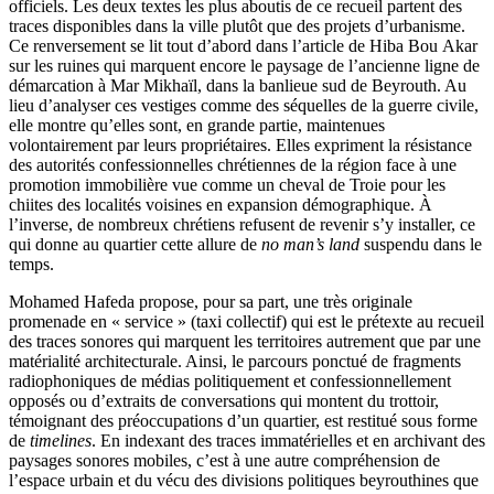
officiels. Les deux textes les plus aboutis de ce recueil partent des
traces disponibles dans la ville plutôt que des projets d’urbanisme.
Ce renversement se lit tout d’abord dans l’article de Hiba Bou Akar
sur les ruines qui marquent encore le paysage de l’ancienne ligne de
démarcation à Mar Mikhaïl, dans la banlieue sud de Beyrouth. Au
lieu d’analyser ces vestiges comme des séquelles de la guerre civile,
elle montre qu’elles sont, en grande partie, maintenues
volontairement par leurs propriétaires. Elles expriment la résistance
des autorités confessionnelles chrétiennes de la région face à une
promotion immobilière vue comme un cheval de Troie pour les
chiites des localités voisines en expansion démographique. À
l’inverse, de nombreux chrétiens refusent de revenir s’y installer, ce
qui donne au quartier cette allure de
no man’s land
suspendu dans le
temps.
Mohamed Hafeda propose, pour sa part, une très originale
promenade en « service » (taxi collectif) qui est le prétexte au recueil
des traces sonores qui marquent les territoires autrement que par une
matérialité architecturale. Ainsi, le parcours ponctué de fragments
radiophoniques de médias politiquement et confessionnellement
opposés ou d’extraits de conversations qui montent du trottoir,
témoignant des préoccupations d’un quartier, est restitué sous forme
de
timelines
. En indexant des traces immatérielles et en archivant des
paysages sonores mobiles, c’est à une autre compréhension de
l’espace urbain et du vécu des divisions politiques beyrouthines que