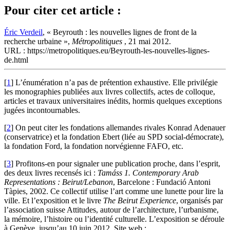
Pour citer cet article :
Éric Verdeil
, « Beyrouth : les nouvelles lignes de front de la
recherche urbaine »,
Métropolitiques
, 21 mai 2012.
URL : https://metropolitiques.eu/Beyrouth-les-nouvelles-lignes-
de.html
[
1
]
L’énumération n’a pas de prétention exhaustive. Elle privilégie
les monographies publiées aux livres collectifs, actes de colloque,
articles et travaux universitaires inédits, hormis quelques exceptions
jugées incontournables.
[
2
]
On peut citer les fondations allemandes rivales Konrad Adenauer
(conservatrice) et la fondation Ebert (liée au SPD social-démocrate),
la fondation Ford, la fondation norvégienne FAFO, etc.
[
3
]
Profitons-en pour signaler une publication proche, dans l’esprit,
des deux livres recensés ici :
Tamáss 1. Contemporary Arab
Representations : Beirut/Lebanon
, Barcelone : Fundació Antoni
Tàpies, 2002. Ce collectif utilise l’art comme une lunette pour lire la
ville. Et l’exposition et le livre
The Beirut Experience
, organisés par
l’association suisse Attitudes, autour de l’architecture, l’urbanisme,
la mémoire, l’histoire ou l’identité culturelle. L’exposition se déroule
à Genève, jusqu’au 10 juin 2012. Site web :