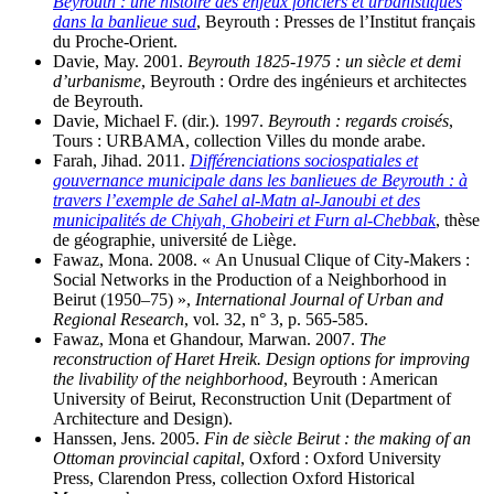
Beyrouth : une histoire des enjeux fonciers et urbanistiques
dans la banlieue sud
, Beyrouth : Presses de l’Institut français
du Proche-Orient.
Davie, May. 2001.
Beyrouth 1825-1975 : un siècle et demi
d’urbanisme
, Beyrouth : Ordre des ingénieurs et architectes
de Beyrouth.
Davie, Michael F. (dir.). 1997.
Beyrouth : regards croisés
,
Tours : URBAMA, collection Villes du monde arabe.
Farah, Jihad. 2011.
Différenciations sociospatiales et
gouvernance municipale dans les banlieues de Beyrouth : à
travers l’exemple de Sahel al-Matn al-Janoubi et des
municipalités de Chiyah, Ghobeiri et Furn al-Chebbak
, thèse
de géographie, université de Liège.
Fawaz, Mona. 2008. « An Unusual Clique of City-Makers :
Social Networks in the Production of a Neighborhood in
Beirut (1950–75) »,
International Journal of Urban and
Regional Research
, vol. 32, n° 3, p. 565-585.
Fawaz, Mona et Ghandour, Marwan. 2007.
The
reconstruction of Haret Hreik. Design options for improving
the livability of the neighborhood
, Beyrouth : American
University of Beirut, Reconstruction Unit (Department of
Architecture and Design).
Hanssen, Jens. 2005.
Fin de siècle Beirut : the making of an
Ottoman provincial capital
, Oxford : Oxford University
Press, Clarendon Press, collection Oxford Historical