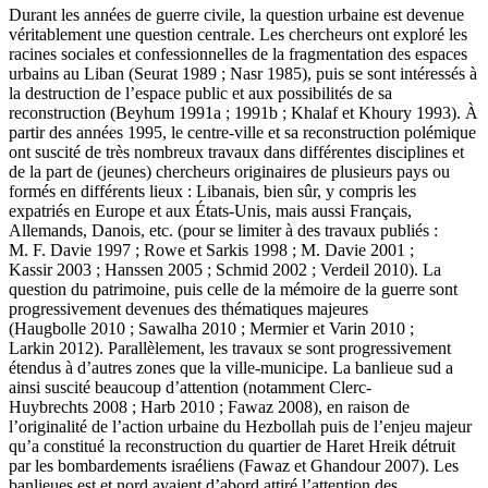
Durant les années de guerre civile, la question urbaine est devenue
véritablement une question centrale. Les chercheurs ont exploré les
racines sociales et confessionnelles de la fragmentation des espaces
urbains au Liban (Seurat 1989 ; Nasr 1985), puis se sont intéressés à
la destruction de l’espace public et aux possibilités de sa
reconstruction (Beyhum 1991a ; 1991b ; Khalaf et Khoury 1993). À
partir des années 1995, le centre-ville et sa reconstruction polémique
ont suscité de très nombreux travaux dans différentes disciplines et
de la part de (jeunes) chercheurs originaires de plusieurs pays ou
formés en différents lieux : Libanais, bien sûr, y compris les
expatriés en Europe et aux États-Unis, mais aussi Français,
Allemands, Danois, etc. (pour se limiter à des travaux publiés :
M. F. Davie 1997 ; Rowe et Sarkis 1998 ; M. Davie 2001 ;
Kassir 2003 ; Hanssen 2005 ; Schmid 2002 ; Verdeil 2010). La
question du patrimoine, puis celle de la mémoire de la guerre sont
progressivement devenues des thématiques majeures
(Haugbolle 2010 ; Sawalha 2010 ; Mermier et Varin 2010 ;
Larkin 2012). Parallèlement, les travaux se sont progressivement
étendus à d’autres zones que la ville-municipe. La banlieue sud a
ainsi suscité beaucoup d’attention (notamment Clerc-
Huybrechts 2008 ; Harb 2010 ; Fawaz 2008), en raison de
l’originalité de l’action urbaine du Hezbollah puis de l’enjeu majeur
qu’a constitué la reconstruction du quartier de Haret Hreik détruit
par les bombardements israéliens (Fawaz et Ghandour 2007). Les
banlieues est et nord avaient d’abord attiré l’attention des