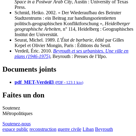
Space in a Postwar Arab City
, Austin : University of Texas
Press.
Schmid, Heiko. 2002. « Der Wiederaufbau des Beiruter
Stadtzentrums : ein Beitrag zur handlungsorientierten
politisch-geographischen Konfliktforschung »,
Heidelberger
geographische Arbeiten
, n° 114, Heidelberg : Geographisches
Institut der Universität.
Seurat, Michel. 1989.
L’État de barbarie
, édité par Gilles
Kepel et Olivier Mongin, Paris : Éditions du Seuil.
Verdeil, Éric. 2010.
Beyrouth et ses urbanistes. Une ville en
plans (1946-1975)
, Beyrouth : Presses de l’Ifpo.
Documents joints
pdf_MET-Verdeil3
(
PDF
-
123.1 kio
)
Faites un don
Soutenez
Métropolitiques
Soutenez-nous
espace public
reconstruction
guerre civile
Liban
Beyrouth