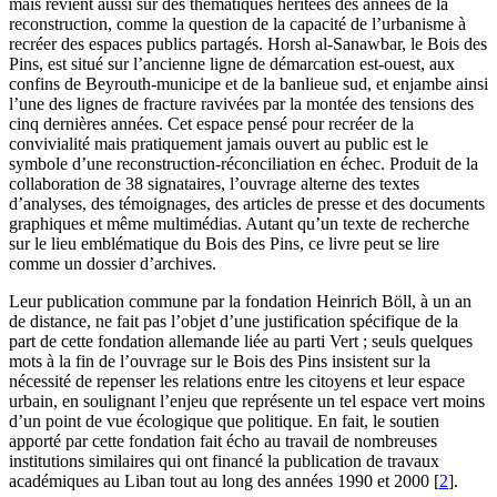
mais revient aussi sur des thématiques héritées des années de la
reconstruction, comme la question de la capacité de l’urbanisme à
recréer des espaces publics partagés. Horsh al-Sanawbar, le Bois des
Pins, est situé sur l’ancienne ligne de démarcation est-ouest, aux
confins de Beyrouth-municipe et de la banlieue sud, et enjambe ainsi
l’une des lignes de fracture ravivées par la montée des tensions des
cinq dernières années. Cet espace pensé pour recréer de la
convivialité mais pratiquement jamais ouvert au public est le
symbole d’une reconstruction-réconciliation en échec. Produit de la
collaboration de 38 signataires, l’ouvrage alterne des textes
d’analyses, des témoignages, des articles de presse et des documents
graphiques et même multimédias. Autant qu’un texte de recherche
sur le lieu emblématique du Bois des Pins, ce livre peut se lire
comme un dossier d’archives.
Leur publication commune par la fondation Heinrich Böll, à un an
de distance, ne fait pas l’objet d’une justification spécifique de la
part de cette fondation allemande liée au parti Vert ; seuls quelques
mots à la fin de l’ouvrage sur le Bois des Pins insistent sur la
nécessité de repenser les relations entre les citoyens et leur espace
urbain, en soulignant l’enjeu que représente un tel espace vert moins
d’un point de vue écologique que politique. En fait, le soutien
apporté par cette fondation fait écho au travail de nombreuses
institutions similaires qui ont financé la publication de travaux
académiques au Liban tout au long des années 1990 et 2000
[
2
]
.