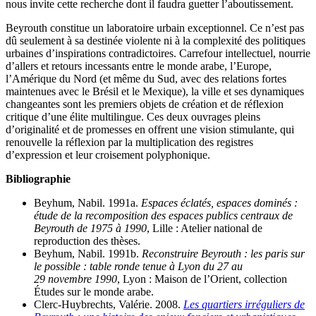
nous invite cette recherche dont il faudra guetter l’aboutissement.
Beyrouth constitue un laboratoire urbain exceptionnel. Ce n’est pas
dû seulement à sa destinée violente ni à la complexité des politiques
urbaines d’inspirations contradictoires. Carrefour intellectuel, nourrie
d’allers et retours incessants entre le monde arabe, l’Europe,
l’Amérique du Nord (et même du Sud, avec des relations fortes
maintenues avec le Brésil et le Mexique), la ville et ses dynamiques
changeantes sont les premiers objets de création et de réflexion
critique d’une élite multilingue. Ces deux ouvrages pleins
d’originalité et de promesses en offrent une vision stimulante, qui
renouvelle la réflexion par la multiplication des registres
d’expression et leur croisement polyphonique.
Bibliographie
Beyhum, Nabil. 1991a.
Espaces éclatés, espaces dominés :
étude de la recomposition des espaces publics centraux de
Beyrouth de 1975 à 1990
, Lille : Atelier national de
reproduction des thèses.
Beyhum, Nabil. 1991b.
Reconstruire Beyrouth : les paris sur
le possible : table ronde tenue à Lyon du 27 au
29 novembre 1990
, Lyon : Maison de l’Orient, collection
Études sur le monde arabe.
Clerc-Huybrechts, Valérie. 2008.
Les quartiers irréguliers de