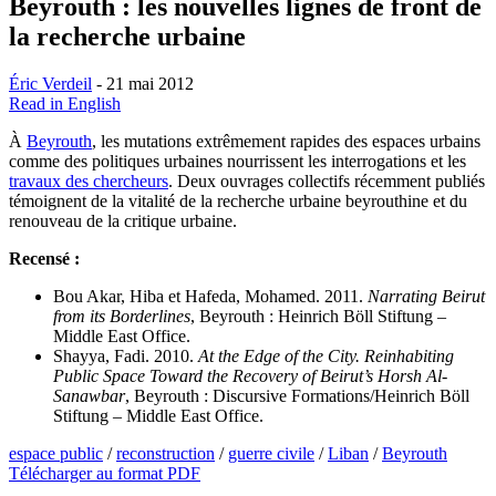
Beyrouth : les nouvelles lignes de front de
la recherche urbaine
Éric Verdeil
- 21 mai 2012
Read in English
À
Beyrouth
, les mutations extrêmement rapides des espaces urbains
comme des politiques urbaines nourrissent les interrogations et les
travaux des chercheurs
. Deux ouvrages collectifs récemment publiés
témoignent de la vitalité de la recherche urbaine beyrouthine et du
renouveau de la critique urbaine.
Recensé :
Bou Akar, Hiba et Hafeda, Mohamed. 2011.
Narrating Beirut
from its Borderlines
, Beyrouth : Heinrich Böll Stiftung –
Middle East Office.
Shayya, Fadi. 2010.
At the Edge of the City. Reinhabiting
Public Space Toward the Recovery of Beirut’s Horsh Al-
Sanawbar
, Beyrouth : Discursive Formations/Heinrich Böll
Stiftung – Middle East Office.
espace public
/
reconstruction
/
guerre civile
/
Liban
/
Beyrouth
Télécharger au format PDF