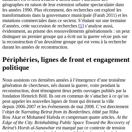
géographes en raison de leur extension urbaine spectaculaire dans
les années 1990. Plus récemment, des recherches ont exploré les
transformations dans la gouvernance municipale (Farah 2011) et les
mutations commerciales dans ce secteur. S’étalant sur une trentaine
d’années, cette succession de recherches
[
1
]
s’analyse aussi,
évidemment, au prisme des renouvellements générationnels : on peut
distinguer un premier groupe qui a écrit sur la guerre vécue puis sur
la reconstruction d’un deuxième groupe qui est venu à la recherche
durant les années de reconstruction.
Périphéries, lignes de front et engagement
politique
Nous assistons ces dernières années à l’émergence d’une troisième
génération de chercheurs, nés durant la guerre, voire pendant la
reconstruction, dont témoignent deux petits ouvrages publiés par la
fondation Heinrich Böll. Ils ont en commun de s’attacher à ce qu’on
peut appeler les nouvelles lignes de front qui divisent la ville
depuis 2006-2007 et les événements de mai 2008. C’est directement
l’objet de
Narrating Beirut from its Borderlines
, édité par Hiba
Bou Akar et Mohamed Hafeda et comprenant quatre articles.
At the
Edge of the City. Reinhabiting Public Space Toward the Recovery of
Beirut’s Horsh al-Sanawbar
est marqué par ce contexte de tension