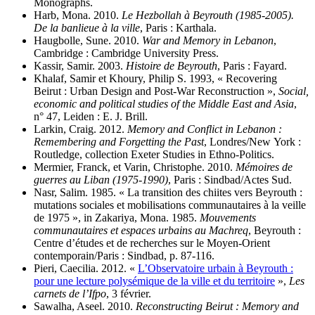
Monographs.
Harb, Mona. 2010.
Le Hezbollah à Beyrouth (1985-2005).
De la banlieue à la ville
, Paris : Karthala.
Haugbolle, Sune. 2010.
War and Memory in Lebanon
,
Cambridge : Cambridge University Press.
Kassir, Samir. 2003.
Histoire de Beyrouth
, Paris : Fayard.
Khalaf, Samir et Khoury, Philip S. 1993, « Recovering
Beirut : Urban Design and Post-War Reconstruction »,
Social,
economic and political studies of the Middle East and Asia
,
n° 47, Leiden : E. J. Brill.
Larkin, Craig. 2012.
Memory and Conflict in Lebanon :
Remembering and Forgetting the Past
, Londres/New York :
Routledge, collection Exeter Studies in Ethno-Politics.
Mermier, Franck, et Varin, Christophe. 2010.
Mémoires de
guerres au Liban (1975-1990)
, Paris : Sindbad/Actes Sud.
Nasr, Salim. 1985. « La transition des chiites vers Beyrouth :
mutations sociales et mobilisations communautaires à la veille
de 1975 », in Zakariya, Mona. 1985.
Mouvements
communautaires et espaces urbains au Machreq
, Beyrouth :
Centre d’études et de recherches sur le Moyen-Orient
contemporain/Paris : Sindbad, p. 87-116.
Pieri, Caecilia. 2012. «
L’Observatoire urbain à Beyrouth :
pour une lecture polysémique de la ville et du territoire
»,
Les
carnets de l’Ifpo
, 3 février.
Sawalha, Aseel. 2010.
Reconstructing Beirut : Memory and