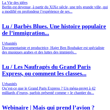
La Vie des idées
Berlin est devenue, à partir du XIXe siècle, une très grande ville, qui
a modifié en profondeur l’expérience de ses...
Lu / Barbès Blues. Une histoire populaire
de l’immigration...
Urbanités
Documentariste et productrice, Hajer Ben Boubaker est spécialiste
des musiques arabes et des luttes des immigrés...
Lu / Les Naufragés du Grand Paris
Express, ou comment les classes...
Urbanités
Qu’est-ce que le Grand Paris Express ? Un méga-projet à 42
milliards d’euros, parfois présenté comme « le chantier du...
Webinaire | Mais qui prend l’avion ?