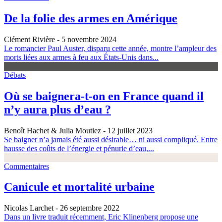
De la folie des armes en Amérique
Clément Rivière
- 5 novembre 2024
Le romancier Paul Auster, disparu cette année, montre l’ampleur des
morts liées aux armes à feu aux États-Unis dans...
Débats
Où se baignera-t-on en France quand il
n’y aura plus d’eau ?
Benoît Hachet & Julia Moutiez
- 12 juillet 2023
Se baigner n’a jamais été aussi désirable… ni aussi compliqué. Entre
hausse des coûts de l’énergie et pénurie d’eau,...
Commentaires
Canicule et mortalité urbaine
Nicolas Larchet
- 26 septembre 2022
Dans un livre traduit récemment, Eric Klinenberg propose une