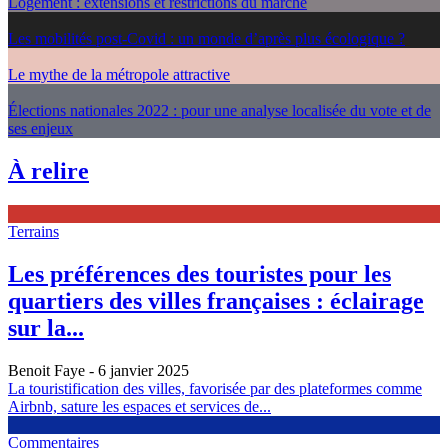
Logement : extensions et restrictions du marché
Les mobilités post-Covid : un monde d’après plus écologique ?
Le mythe de la métropole attractive
Élections nationales 2022 : pour une analyse localisée du vote et de
ses enjeux
À relire
Terrains
Les préférences des touristes pour les
quartiers des villes françaises : éclairage
sur la...
Benoit Faye
- 6 janvier 2025
La touristification des villes, favorisée par des plateformes comme
Airbnb, sature les espaces et services de...
Commentaires