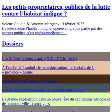
Les petits propriétaires, oubliés de la lutte
contre l’habitat indigne ?
Solène Gaudin & Antonin Margier
- 13 février 2023
La lutte contre l’habitat indigne, opérée en grande partie par des
acteurs publics, s’est traditionnellement...
Dossiers
Les déchets et leurs usages (XIXe-XXIe siècle)
À l’ombre d’Istanbul : les transformations territoriales de la
« province » turque
Transformer le système alimentaire ?
Les paradoxes écologiques des mobilités post-Covid
La grande exploitation dans un nouvel âge du capitalisme agricole et
des rapports villes–campagnes