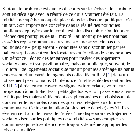
Surtout, le problème est que les discours sur les échecs de la mixité
sont en décalage avec la réalité de ce qui a vraiment été fait. La
mixité a occupé beaucoup de place dans les discours politiques, c’est
un fait. Son importance concrète dans la réalité des politiques
publiques déployées sur le terrain est plus discutable. On dénonce
l’échec des politiques de la « mixité » au motif qu’elles n’ont pas
cassé les replis communautaires, mais on ne se soucie pas des
politiques de « peuplement » conduites sans discontinuer par les
bailleurs qui concentrent les locataires en fonction de leurs origines.
On dénonce l’échec des tentatives pour insérer des logements
sociaux dans le tissu pavillonnaire, mais on oublie que, souvent, le
« quota » de logements sociaux se traduit pour les aménageurs par la
concession d’un carré de logements collectifs en R+2
[
1
]
dans un
lotissement pavillonnaire. On dénonce l’inefficacité des contraintes
SRU
[
2
]
à réellement casser les stigmates territoriaux, voire leur
propension à multiplier les « petits ghettos », et on passe sous silence
le fait que les maires rétifs créent ces phénomènes en choisissant de
concentrer leurs quotas dans des quartiers relégués aux limites
communales. Cette continuation (à plus petite échelle) des ZUP est
évidemment à mille lieues de l’idée d’une dispersion des logements
sociaux visée par les politiques de « mixité » – sans compter les
communes qui refusent encore et toujours de même appliquer les
lois en la matière…