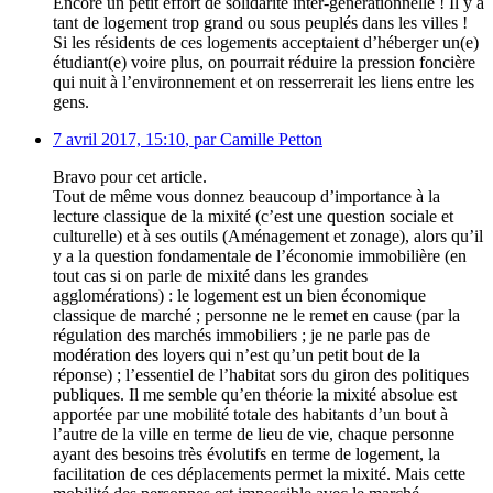
Encore un petit effort de solidarité inter-générationnelle ! Il y a
tant de logement trop grand ou sous peuplés dans les villes !
Si les résidents de ces logements acceptaient d’héberger un(e)
étudiant(e) voire plus, on pourrait réduire la pression foncière
qui nuit à l’environnement et on resserrerait les liens entre les
gens.
7 avril 2017, 15:10
,
par
Camille Petton
Bravo pour cet article.
Tout de même vous donnez beaucoup d’importance à la
lecture classique de la mixité (c’est une question sociale et
culturelle) et à ses outils (Aménagement et zonage), alors qu’il
y a la question fondamentale de l’économie immobilière (en
tout cas si on parle de mixité dans les grandes
agglomérations) : le logement est un bien économique
classique de marché ; personne ne le remet en cause (par la
régulation des marchés immobiliers ; je ne parle pas de
modération des loyers qui n’est qu’un petit bout de la
réponse) ; l’essentiel de l’habitat sors du giron des politiques
publiques. Il me semble qu’en théorie la mixité absolue est
apportée par une mobilité totale des habitants d’un bout à
l’autre de la ville en terme de lieu de vie, chaque personne
ayant des besoins très évolutifs en terme de logement, la
facilitation de ces déplacements permet la mixité. Mais cette