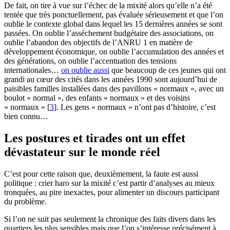
De fait, on tire à vue sur l’échec de la mixité alors qu’elle n’a été
tentée que très ponctuellement, pas évaluée sérieusement et que l’on
oublie le contexte global dans lequel les 15 dernières années se sont
passées. On oublie l’assèchement budgétaire des associations, on
oublie l’abandon des objectifs de l’ANRU 1 en matière de
développement économique, on oublie l’accumulation des années et
des générations, on oublie l’accentuation des tensions
internationales…
on oublie aussi
que beaucoup de ces jeunes qui ont
grandi au cœur des cités dans les années 1990 sont aujourd’hui de
paisibles familles installées dans des pavillons « normaux », avec un
boulot « normal », des enfants « normaux » et des voisins
« normaux »
[
3
]
. Les gens « normaux » n’ont pas d’histoire, c’est
bien connu…
Les postures et tirades ont un effet
dévastateur sur le monde réel
C’est pour cette raison que, deuxièmement, la faute est aussi
politique : crier haro sur la mixité c’est partir d’analyses au mieux
tronquées, au pire inexactes, pour alimenter un discours participant
du problème.
Si l’on ne suit pas seulement la chronique des faits divers dans les
quartiers les plus sensibles mais que l’on s’intéresse précisément à