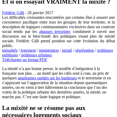
Et si on essayait VRAIMENT la mixité ?
Frédéric Gilli
- 26 janvier 2017
Les difficultés croissantes rencontrées par certains élus à assurer une
coexistence pacifique entre tous les groupes de leur territoire, et la
description de logiques communautaires exclusives dans un contexte
social tendu par les
attaques terroristes
conduisent à ouvrir une
discussion sur le bien-fondé des politiques visant plus de mixité
sociale. Frédéric Gilli prend position sur cette évolution du débat
public.
inégalités
/
logement
/
immigration
/
mixité
/
ségrégation
/
politiques
publiques
/
politiques urbaines
Télécharger au format PDF
La mixité n’a pas bonne presse, le modèle d’intégration à la
française non plus… au motif que les cités sont à cran, au prix de
quelques
amalgames rapides sur les banlieues
et le terrorisme et en
s’appuyant sur l’aggravation de la situation depuis quemanlques
années, on en vient à tirer hâtivement la conclusion que l’un des
volets de la politique urbaine des dernières années, la mixité, ne
marche pas. C’est une faute logique et politique.
La mixité ne se résume pas aux
nécessaires logements sociaux