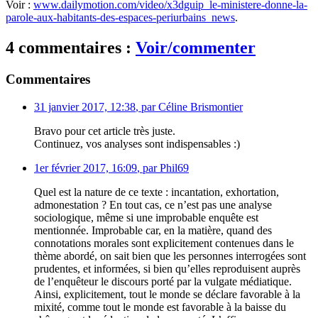
Voir :
www.dailymotion.com/video/x3dguip_le-ministere-donne-la-
parole-aux-habitants-des-espaces-periurbains_news
.
4 commentaires :
Voir/commenter
Commentaires
31 janvier 2017, 12:38
,
par
Céline Brismontier
Bravo pour cet article très juste.
Continuez, vos analyses sont indispensables :)
1er février 2017, 16:09
,
par
Phil69
Quel est la nature de ce texte : incantation, exhortation,
admonestation ? En tout cas, ce n’est pas une analyse
sociologique, même si une improbable enquête est
mentionnée. Improbable car, en la matière, quand des
connotations morales sont explicitement contenues dans le
thème abordé, on sait bien que les personnes interrogées sont
prudentes, et informées, si bien qu’elles reproduisent auprès
de l’enquêteur le discours porté par la vulgate médiatique.
Ainsi, explicitement, tout le monde se déclare favorable à la
mixité, comme tout le monde est favorable à la baisse du