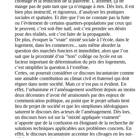
chômage et la réduction de la pauvreté. L’affirmer, ça ne
mange pas de pain tant que ça n’engage à rien. Dès lors, il est
bien plus instructif, et rigoureux, d’analyser les pratiques
sociales et spatiales. Et dire que l’on ne constate pas la fuite
ou l’évitement de certains quartiers-populations par ceux qui
le peuvent, c’est soit être naïf, soit c’est prendre ses désirs
pour des réalités, soit c’est faire de la propagande.
De plus, évoquer la "vraie" mixité sociale à l’école, dans le
logement, dans les commerces... sans même aborder la
question des marchés fonciers et immobilier, alors que l’on
sait que la proximité d’un "bon" collège ou lycée est un
facteur important de détermination du prix des logements,
c’est simplifier la question à l’extrême.
Certes, on pourrait considérer ce discours incantatoire comme
une aimable contribution au climat civil et fraternel qui doit
régner dans notre société. Mais ce n’est pas si évident. En
effet, l’urbanisme et l’aménagement souffrent depuis au moins
deux décennies d’avoir été arraisonnés par des enjeux de
communication politique, au point que le projet urbain tient
lieu de projet de société et que les simplismes idéologiques
saturent le discours des acteurs de l’aménagement. Dès lors,
un discours hors sol sur la "mixité appliquée vraiment"
n’apporte que de la confusion en éloignant de la recherche de
solutions techniques applicables aux problèmes concrets. En
effet, le discours incantatoire accentue les clivages en les sur-