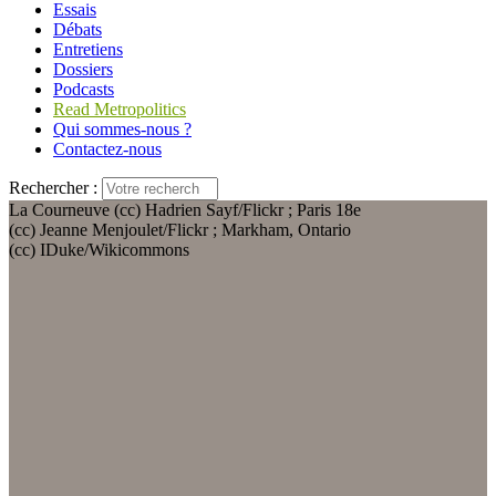
Essais
Débats
Entretiens
Dossiers
Podcasts
Read Metropolitics
Qui sommes-nous ?
Contactez-nous
Rechercher :
La Courneuve (cc) Hadrien Sayf/Flickr ; Paris 18e
(cc) Jeanne Menjoulet/Flickr ; Markham, Ontario
(cc) IDuke/Wikicommons