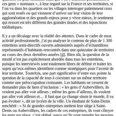
ces gens « normaux », à leur regard sur la France et ses territoires, si
l’on va dans les quartiers ou les villages interroger patiemment ceux
qui sont restés ou qui viennent d’arriver sur leur vision de leur
agglomération et des grands enjeux pour y vivre mieux, le sentiment
qui ressort est très différent des grandes tirades et des injonctions
médiatiques.
Il y a un décalage avec la réalité des attentes. Dans le cadre de mon
activité professionnelle, j’ai pu analyser le contenu de plus de 1 300
entretiens semi-directifs ouverts administrés auprès d’échantillons
représentatifs d’habitants rencontrés dans une quinzaine de territoires
au cours des deux dernières années
[
4
]
. Bien sûr, la question de la
mixité n’est pas explicitement abordée dans tous les entretiens,
puisque les interviewés sont totalement libres de définir et traiter les
sujets qu’eux-mêmes identifient comme stratégiques pour l’avenir de
leur territoire. Toutefois, une part significative d’entre eux pointe la
question de la capacité de tous à coexister sur un même territoire
comme une préoccupation croissante. Les habitants ne cessent de
demander plus de liens d’inclusion : « les gens d’Aubervilliers, ils
veulent pas aller voir ailleurs ; même les gens d’ailleurs, ils veulent
pas aller voir ailleurs et… il faut que ça change sinon le monde, il va
pas évoluer », dit un lycéen de la ville. Un étudiant de Saint-Denis
renchérit : « Si de grandes entreprises mettent leur siège à Saint-
Denis ou Aubervilliers, les cadres de ces entreprises, ils vont côtoyer
les gens sur place, c’est obligé, parce qu’ils vont prendre les moyens