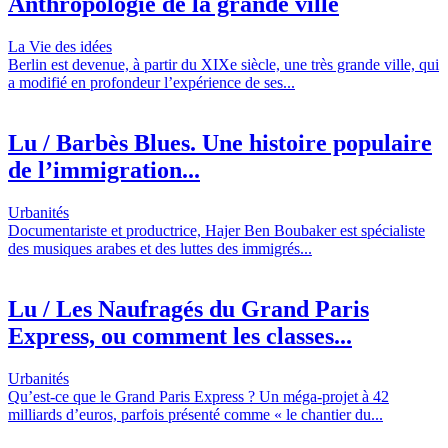
Anthropologie de la grande ville
La Vie des idées
Berlin est devenue, à partir du XIXe siècle, une très grande ville, qui
a modifié en profondeur l’expérience de ses...
Lu / Barbès Blues. Une histoire populaire
de l’immigration...
Urbanités
Documentariste et productrice, Hajer Ben Boubaker est spécialiste
des musiques arabes et des luttes des immigrés...
Lu / Les Naufragés du Grand Paris
Express, ou comment les classes...
Urbanités
Qu’est-ce que le Grand Paris Express ? Un méga-projet à 42
milliards d’euros, parfois présenté comme « le chantier du...