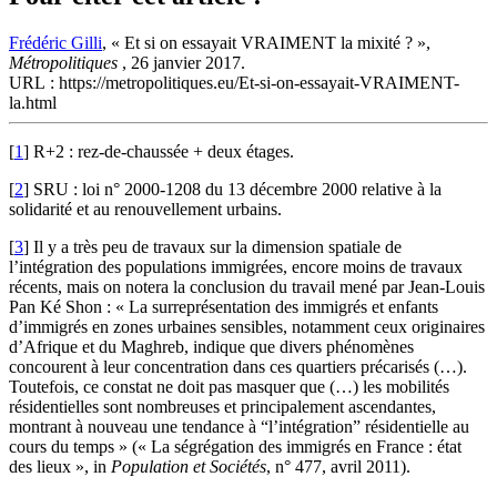
Frédéric Gilli
, « Et si on essayait VRAIMENT la mixité ? »,
Métropolitiques
, 26 janvier 2017.
URL : https://metropolitiques.eu/Et-si-on-essayait-VRAIMENT-
la.html
[
1
]
R+2 : rez-de-chaussée + deux étages.
[
2
]
SRU : loi n° 2000‑1208 du 13 décembre 2000 relative à la
solidarité et au renouvellement urbains.
[
3
]
Il y a très peu de travaux sur la dimension spatiale de
l’intégration des populations immigrées, encore moins de travaux
récents, mais on notera la conclusion du travail mené par Jean-Louis
Pan Ké Shon : « La surreprésentation des immigrés et enfants
d’immigrés en zones urbaines sensibles, notamment ceux originaires
d’Afrique et du Maghreb, indique que divers phénomènes
concourent à leur concentration dans ces quartiers précarisés (…).
Toutefois, ce constat ne doit pas masquer que (…) les mobilités
résidentielles sont nombreuses et principalement ascendantes,
montrant à nouveau une tendance à “l’intégration” résidentielle au
cours du temps » (« La ségrégation des immigrés en France : état
des lieux », in
Population et Sociétés
, n° 477, avril 2011).