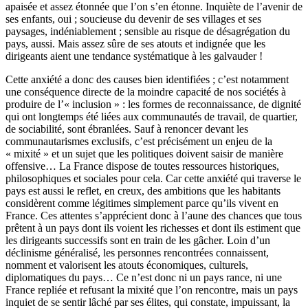
apaisée et assez étonnée que l’on s’en étonne. Inquiète de l’avenir de
ses enfants, oui ; soucieuse du devenir de ses villages et ses
paysages, indéniablement ; sensible au risque de désagrégation du
pays, aussi. Mais assez sûre de ses atouts et indignée que les
dirigeants aient une tendance systématique à les galvauder !
Cette anxiété a donc des causes bien identifiées ; c’est notamment
une conséquence directe de la moindre capacité de nos sociétés à
produire de l’« inclusion » : les formes de reconnaissance, de dignité
qui ont longtemps été liées aux communautés de travail, de quartier,
de sociabilité, sont ébranlées. Sauf à renoncer devant les
communautarismes exclusifs, c’est précisément un enjeu de la
« mixité » et un sujet que les politiques doivent saisir de manière
offensive… La France dispose de toutes ressources historiques,
philosophiques et sociales pour cela. Car cette anxiété qui traverse le
pays est aussi le reflet, en creux, des ambitions que les habitants
considèrent comme légitimes simplement parce qu’ils vivent en
France. Ces attentes s’apprécient donc à l’aune des chances que tous
prêtent à un pays dont ils voient les richesses et dont ils estiment que
les dirigeants successifs sont en train de les gâcher. Loin d’un
déclinisme généralisé, les personnes rencontrées connaissent,
nomment et valorisent les atouts économiques, culturels,
diplomatiques du pays… Ce n’est donc ni un pays rance, ni une
France repliée et refusant la mixité que l’on rencontre, mais un pays
inquiet de se sentir lâché par ses élites, qui constate, impuissant, la