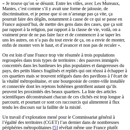
« Je trouve qu’on se désunit. Entre les villes, avec Les Mureaux,
Mantes, c’est comme s’il y avait une forme de jalousie, de
discrimination, et je pense que si on n’arrange pas ça vite, ça
pourrait faire des dégâts, notamment à cause de ce qui se passe en
France aujourd’hui, de mettre des gens dans des cases, que ça soit
par rapport à la religion, par rapport à la classe de vie, voilà, on a
vraiment peur de ne pas faire face et de commencer à se taper les
uns les autres, on n’a pas du tout envie de ça, on a envie de monter,
enfin de monter vers le haut, et d’avancer et non pas de reculer ».
On est loin d’une France trop vite résumée à trois populations
regroupées dans trois types de territoires : des pauvres immigrés
concentrés dans les banlieues les plus populaires et dangereuses du
pays, des petits blancs fragilisés et repliés qui ont réussi à échapper à
ces quartiers mais se trouvent relégués dans des pavillons à l’écart de
la vitalité métropolitaine, et une bourgeoisie de centre-ville installée
et connectée dont les rejetons bohèmes gentrifient autant qu’ils
peuvent les proximités des beaux quartiers. La liste des articles
scientifiques déconstruisant chacun de ces clichés est trop longue à
parcourir, et pourtant ce sont ces raccourcis qui alimentent à flux
tendu les discours sur la faillite de la mixité.
Un travail d’exploration mené pour le Commissariat général à
l’égalité des territoires (CGET) l’an dernier dans de nombreuses
périphéries métropolitaines
[
5
]
révélait même une France plutôt