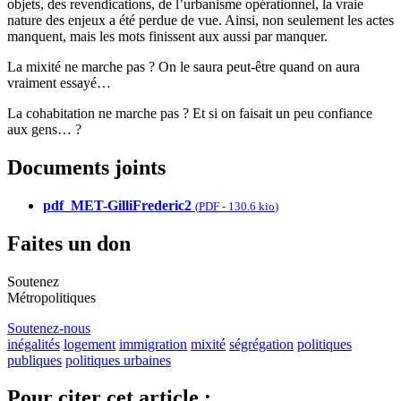
objets, des revendications, de l’urbanisme opérationnel, la vraie
nature des enjeux a été perdue de vue. Ainsi, non seulement les actes
manquent, mais les mots finissent aux aussi par manquer.
La mixité ne marche pas ? On le saura peut-être quand on aura
vraiment essayé…
La cohabitation ne marche pas ? Et si on faisait un peu confiance
aux gens… ?
Documents joints
pdf_MET-GilliFrederic2
(
PDF
-
130.6 kio
)
Faites un don
Soutenez
Métropolitiques
Soutenez-nous
inégalités
logement
immigration
mixité
ségrégation
politiques
publiques
politiques urbaines
Pour citer cet article :