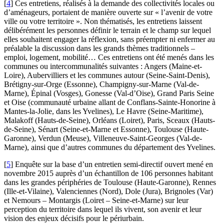
[
4
]
Ces entretiens, réalisés à la demande des collectivités locales ou
d’aménageurs, portaient de manière ouverte sur « l’avenir de votre
ville ou votre territoire ». Non thématisés, les entretiens laissent
délibérément les personnes définir le terrain et le champ sur lequel
elles souhaitent engager la réflexion, sans préempter ni enfermer au
préalable la discussion dans les grands thèmes traditionnels –
emploi, logement, mobilité… Ces entretiens ont été menés dans les
communes ou intercommunalités suivantes : Angers (Maine-et-
Loire), Aubervilliers et les communes autour (Seine-Saint-Denis),
Brétigny-sur-Orge (Essonne), Champigny-sur-Marne (Val-de-
Marne), Épinal (Vosges), Gonesse (Val-d’Oise), Grand Paris Seine
et Oise (communauté urbaine allant de Conflans-Sainte-Honorine à
Mantes-la-Jolie, dans les Yvelines), Le Havre (Seine-Maritime),
Malakoff (Hauts-de-Seine), Orléans (Loiret), Paris, Sceaux (Hauts-
de-Seine), Sénart (Seine-et-Marne et Essonne), Toulouse (Haute-
Garonne), Verdun (Meuse), Villeneuve-Saint-Georges (Val-de-
Marne), ainsi que d’autres communes du département des Yvelines.
[
5
]
Enquête sur la base d’un entretien semi-directif ouvert mené en
novembre 2015 auprès d’un échantillon de 106 personnes habitant
dans les grandes périphéries de Toulouse (Haute-Garonne), Rennes
(Ille-et-Vilaine), Valenciennes (Nord), Dole (Jura), Brignoles (Var)
et Nemours – Montargis (Loiret – Seine-et-Marne) sur leur
perception du territoire dans lequel ils vivent, son avenir et leur
vision des enjeux décisifs pour le périurbain.