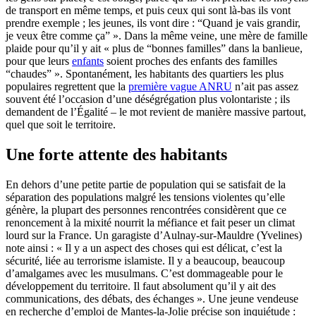
de transport en même temps, et puis ceux qui sont là-bas ils vont
prendre exemple ; les jeunes, ils vont dire : “Quand je vais grandir,
je veux être comme ça” ». Dans la même veine, une mère de famille
plaide pour qu’il y ait « plus de “bonnes familles” dans la banlieue,
pour que leurs
enfants
soient proches des enfants des familles
“chaudes” ». Spontanément, les habitants des quartiers les plus
populaires regrettent que la
première vague ANRU
n’ait pas assez
souvent été l’occasion d’une déségrégation plus volontariste ; ils
demandent de l’Égalité – le mot revient de manière massive partout,
quel que soit le territoire.
Une forte attente des habitants
En dehors d’une petite partie de population qui se satisfait de la
séparation des populations malgré les tensions violentes qu’elle
génère, la plupart des personnes rencontrées considèrent que ce
renoncement à la mixité nourrit la méfiance et fait peser un climat
lourd sur la France. Un garagiste d’Aulnay-sur-Mauldre (Yvelines)
note ainsi : « Il y a un aspect des choses qui est délicat, c’est la
sécurité, liée au terrorisme islamiste. Il y a beaucoup, beaucoup
d’amalgames avec les musulmans. C’est dommageable pour le
développement du territoire. Il faut absolument qu’il y ait des
communications, des débats, des échanges ». Une jeune vendeuse
en recherche d’emploi de Mantes-la-Jolie précise son inquiétude :