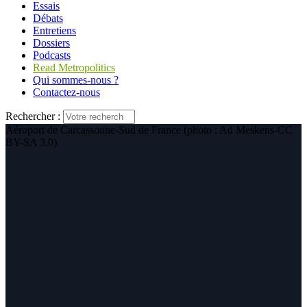
Essais
Débats
Entretiens
Dossiers
Podcasts
Read Metropolitics
Qui sommes-nous ?
Contactez-nous
Rechercher :
Aéroport de Carcassonne-Sud de France (photo : Ad Meskens-CC
BY-SA 3.0)