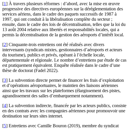
[
1
]
À travers plusieurs réformes : d’abord, avec la mise en œuvre
progressive des directives européennes sur la déréglementation des
services aériens, dans le cadre des paquets successifs de 1987 à
1997, qui ont conduit à la libéralisation complète du secteur ;
ensuite, dans le cadre des lois de décentralisation, telles que la loi du
13 août 2004 relative aux libertés et responsabilités locales, qui a
permis la décentralisation de la gestion des aéroports d’intérêt local.
[
2
]
Cinquante-trois entretiens ont été réalisés avec divers
intervenants (syndicats mixtes, gestionnaires d’aéroports et acteurs
du tourisme), publics et privés, opérant à l’échelle locale,
départementale et régionale. Le nombre d’entretiens par étude de cas
est pratiquement équivalent. Enquête réalisée dans le cadre d’une
thèse de doctorat (Fadel 2022).
[
3
]
La subvention directe permet de financer les frais d’exploitation
et d’opérations aéroportuaires, le maintien des liaisons aériennes
ainsi que les travaux sur les plateformes (élargissement des pistes,
agrandissement des salles d’embarquement notamment).
[
4
]
La subvention indirecte, financée par les acteurs publics, consiste
en des contrats avec les compagnies aériennes pour promouvoir une
destination sur leurs sites internet.
[
5
]
Entretiens avec Camille Bouron (2019), membre du syndicat