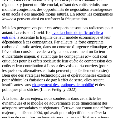
régionaux y jouent un rôle crucial, offrant des coûts réduits, une
moindre congestion, des opportunités de négociation avantageuses
et un accès à des marchés moins saturés. En retour, les compagnies
low-cost
peuvent ainsi en renforcer la fréquentation.
Mais les perspectives pour ces aéroports ne sont pas radieuses pour
autant. La crise du Covid-19,
avec la chute de trafic qu’elle a
entraîné
, a accentué la fragilité de leur modèle économique et leur
dépendance à ces compagnies. Par ailleurs, la forte empreinte
carbone du trafic aérien, dans un contexte d’urgence climatique, et
l’évolution consécutive de sa régulation, constituent un facteur
d’incertitude majeur, d’autant que les compagnies
low-cost
sont
critiquées pour les effets sociaux de leur quête de compression des
coûts et leur contribution à l’essor des vols court-courriers (pour
lesquels des alternatives en train peuvent plus facilement exister).
Bien que des stratégies technologiques et opérationnelles existent
pour réduire les émissions de gaz à effet de serre, elles restent
insuffisantes sans
changement des pratiques de mobilité
et des
politiques plus strictes (Lin et Frétigny 2022).
À la lueur de ces enjeux, nous sonderons dans cet article les
dynamiques et le modèle de gouvernance et de financement des
aéroports secondaires et régionaux. Ceux-ci ont connu une réforme
majeure, initiée en 2004, qui avait pour objectif de transférer la
gestion de ces infrastructures aéroportuaires de l’État aux acteurs