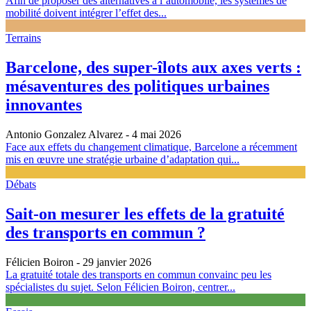
Afin de proposer des alternatives à l’automobile, les systèmes de
mobilité doivent intégrer l’effet des...
Terrains
Barcelone, des super-îlots aux axes verts :
mésaventures des politiques urbaines
innovantes
Antonio Gonzalez Alvarez
- 4 mai 2026
Face aux effets du changement climatique, Barcelone a récemment
mis en œuvre une stratégie urbaine d’adaptation qui...
Débats
Sait-on mesurer les effets de la gratuité
des transports en commun ?
Félicien Boiron
- 29 janvier 2026
La gratuité totale des transports en commun convainc peu les
spécialistes du sujet. Selon Félicien Boiron, centrer...