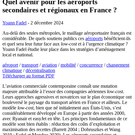
Quel avenir pour les aéroports
secondaires et régionaux en France ?
Yoann Fadel
- 2 décembre 2024
Au-delà des seules métropoles, le maillage aéroportuaire français est
considérable. De quels soutiens publics ces
aéroports
bénéficient-ils
et quel sera leur futur face aux
low-cost
et à l’urgence climatique ?
Yoann Fadel étudie leur place dans les stratégies d’aménagement
local et national.
aéroport
/
transport
/
aviation
/
mobilité
/
concurrence
/
changement
climatique
/
décentralisation
Télécharger au format PDF
L’aviation commerciale contemporaine connaît une mutation
majeure attribuable à l’essor des compagnies aériennes
low-cost
.
Leurs approches agressives et novatrices sur le plan économique ont
bouleversé le paysage du transport aérien en France et ailleurs. Le
modèle
low-cost
, bien que né initialement aux États-Unis, s’est
considérablement développé en Europe à partir des années 2000,
avec Ryanair et easyJet en tête. Les principes fondamentaux de ce
modèle sont bien établis : réduction des coûts d’exploitation et
maximisation des recettes (Barrett 2004 ; Dobruszkes et Wang
2019 ; Fadel et Mondou 2020). Les aéroports secondaires et