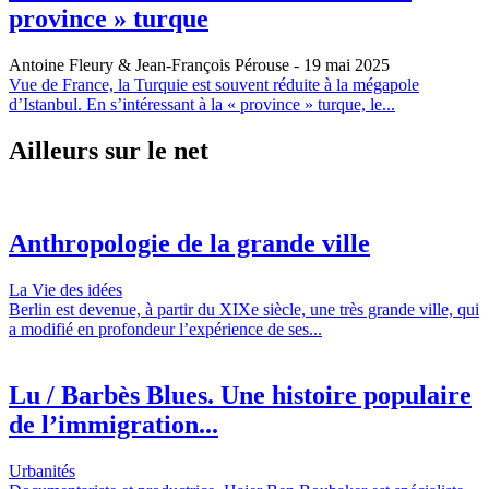
province » turque
Antoine Fleury & Jean-François Pérouse
- 19 mai 2025
Vue de France, la Turquie est souvent réduite à la mégapole
d’Istanbul. En s’intéressant à la « province » turque, le...
Ailleurs sur le net
Anthropologie de la grande ville
La Vie des idées
Berlin est devenue, à partir du XIXe siècle, une très grande ville, qui
a modifié en profondeur l’expérience de ses...
Lu / Barbès Blues. Une histoire populaire
de l’immigration...
Urbanités