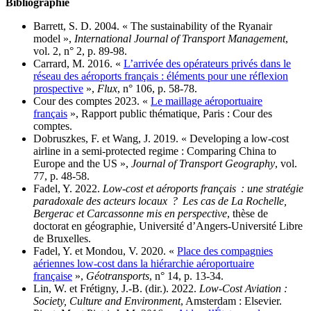
Bibliographie
Barrett, S. D. 2004. « The sustainability of the Ryanair
model »,
International Journal of Transport Management
,
vol. 2, n° 2, p. 89‑98.
Carrard, M. 2016. «
L’arrivée des opérateurs privés dans le
réseau des aéroports français : éléments pour une réflexion
prospective
»,
Flux
, n° 106, p. 58‑78.
Cour des comptes 2023. «
Le maillage aéroportuaire
français
», Rapport public thématique, Paris : Cour des
comptes.
Dobruszkes, F. et Wang, J. 2019. « Developing a low-cost
airline in a semi-protected regime : Comparing China to
Europe and the US »,
Journal of Transport Geography
, vol.
77, p. 48‑58.
Fadel, Y. 2022.
Low-cost et aéroports français : une stratégie
paradoxale des acteurs locaux ? Les cas de La Rochelle,
Bergerac et Carcassonne mis en perspective
, thèse de
doctorat en géographie, Université d’Angers-Université Libre
de Bruxelles.
Fadel, Y. et Mondou, V. 2020. «
Place des compagnies
aériennes low-cost dans la hiérarchie aéroportuaire
française
»,
Géotransports
, n° 14, p. 13‑34.
Lin, W. et Frétigny, J.-B. (dir.). 2022.
Low-Cost Aviation :
Society, Culture and Environment
, Amsterdam : Elsevier.