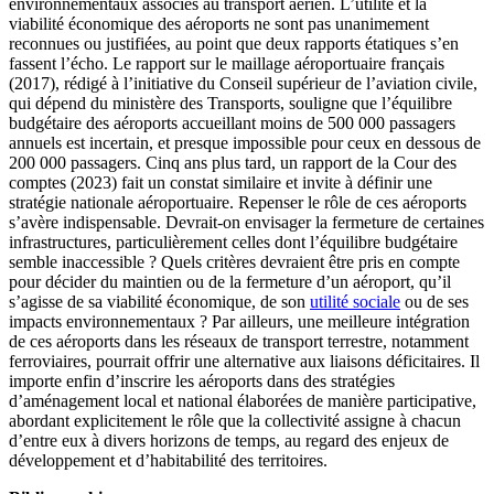
environnementaux associés au transport aérien. L’utilité et la
viabilité économique des aéroports ne sont pas unanimement
reconnues ou justifiées, au point que deux rapports étatiques s’en
fassent l’écho. Le rapport sur le maillage aéroportuaire français
(2017), rédigé à l’initiative du Conseil supérieur de l’aviation civile,
qui dépend du ministère des Transports, souligne que l’équilibre
budgétaire des aéroports accueillant moins de 500 000 passagers
annuels est incertain, et presque impossible pour ceux en dessous de
200 000 passagers. Cinq ans plus tard, un rapport de la Cour des
comptes (2023) fait un constat similaire et invite à définir une
stratégie nationale aéroportuaire. Repenser le rôle de ces aéroports
s’avère indispensable. Devrait-on envisager la fermeture de certaines
infrastructures, particulièrement celles dont l’équilibre budgétaire
semble inaccessible ? Quels critères devraient être pris en compte
pour décider du maintien ou de la fermeture d’un aéroport, qu’il
s’agisse de sa viabilité économique, de son
utilité sociale
ou de ses
impacts environnementaux ? Par ailleurs, une meilleure intégration
de ces aéroports dans les réseaux de transport terrestre, notamment
ferroviaires, pourrait offrir une alternative aux liaisons déficitaires. Il
importe enfin d’inscrire les aéroports dans des stratégies
d’aménagement local et national élaborées de manière participative,
abordant explicitement le rôle que la collectivité assigne à chacun
d’entre eux à divers horizons de temps, au regard des enjeux de
développement et d’habitabilité des territoires.