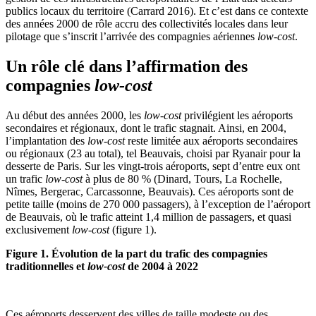
publics locaux du territoire (Carrard 2016). Et c’est dans ce contexte
des années 2000 de rôle accru des collectivités locales dans leur
pilotage que s’inscrit l’arrivée des compagnies aériennes
low-cost
.
Un rôle clé dans l’affirmation des
compagnies
low-cost
Au début des années 2000, les
low-cost
privilégient les aéroports
secondaires et régionaux, dont le trafic stagnait. Ainsi, en 2004,
l’implantation des
low-cost
reste limitée aux aéroports secondaires
ou régionaux (23 au total), tel Beauvais, choisi par Ryanair pour la
desserte de Paris. Sur les vingt-trois aéroports, sept d’entre eux ont
un trafic
low-cost
à plus de 80 % (Dinard, Tours, La Rochelle,
Nîmes, Bergerac, Carcassonne, Beauvais). Ces aéroports sont de
petite taille (moins de 270 000 passagers), à l’exception de l’aéroport
de Beauvais, où le trafic atteint 1,4 million de passagers, et quasi
exclusivement
low-cost
(figure 1).
Figure 1. Évolution de la part du trafic des compagnies
traditionnelles et
low-cost
de 2004 à 2022
Ces aéroports desservent des villes de taille modeste ou des