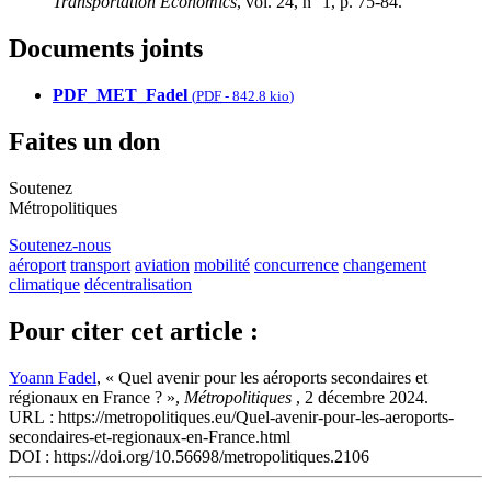
Transportation Economics
, vol. 24, n° 1, p. 75‑84.
Documents joints
PDF_MET_Fadel
(
PDF
-
842.8 kio
)
Faites un don
Soutenez
Métropolitiques
Soutenez-nous
aéroport
transport
aviation
mobilité
concurrence
changement
climatique
décentralisation
Pour citer cet article :
Yoann Fadel
, « Quel avenir pour les aéroports secondaires et
régionaux en France ? »,
Métropolitiques
, 2 décembre 2024.
URL : https://metropolitiques.eu/Quel-avenir-pour-les-aeroports-
secondaires-et-regionaux-en-France.html
DOI : https://doi.org/10.56698/metropolitiques.2106