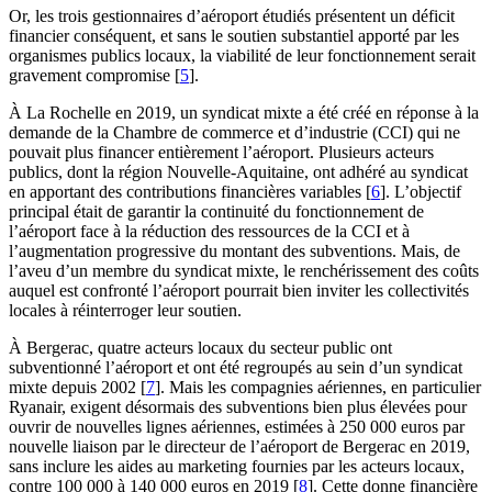
Or, les trois gestionnaires d’aéroport étudiés présentent un déficit
financier conséquent, et sans le soutien substantiel apporté par les
organismes publics locaux, la viabilité de leur fonctionnement serait
gravement compromise
[
5
]
.
À La Rochelle en 2019, un syndicat mixte a été créé en réponse à la
demande de la Chambre de commerce et d’industrie (CCI) qui ne
pouvait plus financer entièrement l’aéroport. Plusieurs acteurs
publics, dont la région Nouvelle-Aquitaine, ont adhéré au syndicat
en apportant des contributions financières variables
[
6
]
. L’objectif
principal était de garantir la continuité du fonctionnement de
l’aéroport face à la réduction des ressources de la CCI et à
l’augmentation progressive du montant des subventions. Mais, de
l’aveu d’un membre du syndicat mixte, le renchérissement des coûts
auquel est confronté l’aéroport pourrait bien inviter les collectivités
locales à réinterroger leur soutien.
À Bergerac, quatre acteurs locaux du secteur public ont
subventionné l’aéroport et ont été regroupés au sein d’un syndicat
mixte depuis 2002
[
7
]
. Mais les compagnies aériennes, en particulier
Ryanair, exigent désormais des subventions bien plus élevées pour
ouvrir de nouvelles lignes aériennes, estimées à 250 000 euros par
nouvelle liaison par le directeur de l’aéroport de Bergerac en 2019,
sans inclure les aides au marketing fournies par les acteurs locaux,
contre 100 000 à 140 000 euros en 2019
[
8
]
. Cette donne financière