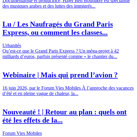
Documentariste et productrice, Hajer Ben Boubaker est spécialiste
des musiques arabes et des luttes des immigrés...
Lu / Les Naufragés du Grand Paris
Express, ou comment les classes...
Urbanités
Qu’est-ce que le Grand Paris Express ? Un méga-projet à 42
milliards d’euros, parfois présenté comme « le chantier du...
Webinaire | Mais qui prend l’avion ?
16 juin 2026, par le Forum Vies Mobiles À l’approche des vacances
d’été et en pleine vague de chaleur, la...
Nouveauté ! | Retour au plan : quels ont
été les effets de la...
Forum Vies Mobiles