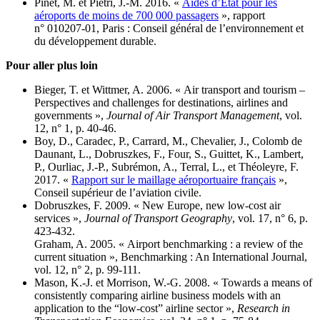
Pinet, M. et Pietri, J.-M. 2016. «
Aides d’État pour les
aéroports de moins de 700 000 passagers
», rapport
n° 010207‑01, Paris : Conseil général de l’environnement et
du développement durable.
Pour aller plus loin
Bieger, T. et Wittmer, A. 2006. « Air transport and tourism –
Perspectives and challenges for destinations, airlines and
governments »,
Journal of Air Transport Management
, vol.
12, n° 1, p. 40‑46.
Boy, D., Caradec, P., Carrard, M., Chevalier, J., Colomb de
Daunant, L., Dobruszkes, F., Four, S., Guittet, K., Lambert,
P., Ourliac, J.-P., Subrémon, A., Terral, L., et Théoleyre, F.
2017. «
Rapport sur le maillage aéroportuaire français
»,
Conseil supérieur de l’aviation civile.
Dobruszkes, F. 2009. « New Europe, new low-cost air
services »,
Journal of Transport Geography
, vol. 17, n° 6, p.
423‑432.
Graham, A. 2005. « Airport benchmarking : a review of the
current situation », Benchmarking : An International Journal,
vol. 12, n° 2, p. 99‑111.
Mason, K.-J. et Morrison, W.-G. 2008. « Towards a means of
consistently comparing airline business models with an
application to the “low-cost” airline sector »,
Research in