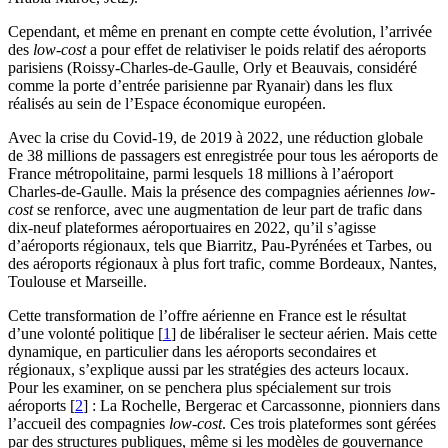
Cependant, et même en prenant en compte cette évolution, l’arrivée
des
low-cost
a pour effet de relativiser le poids relatif des aéroports
parisiens (Roissy-Charles-de-Gaulle, Orly et Beauvais, considéré
comme la porte d’entrée parisienne par Ryanair) dans les flux
réalisés au sein de l’Espace économique européen.
Avec la crise du Covid-19, de 2019 à 2022, une réduction globale
de 38 millions de passagers est enregistrée pour tous les aéroports de
France métropolitaine, parmi lesquels 18 millions à l’aéroport
Charles-de-Gaulle. Mais la présence des compagnies aériennes
low-
cost
se renforce, avec une augmentation de leur part de trafic dans
dix-neuf plateformes aéroportuaires en 2022, qu’il s’agisse
d’aéroports régionaux, tels que Biarritz, Pau-Pyrénées et Tarbes, ou
des aéroports régionaux à plus fort trafic, comme Bordeaux, Nantes,
Toulouse et Marseille.
Cette transformation de l’offre aérienne en France est le résultat
d’une volonté politique
[
1
]
de libéraliser le secteur aérien. Mais cette
dynamique, en particulier dans les aéroports secondaires et
régionaux, s’explique aussi par les stratégies des acteurs locaux.
Pour les examiner, on se penchera plus spécialement sur trois
aéroports
[
2
]
: La Rochelle, Bergerac et Carcassonne, pionniers dans
l’accueil des compagnies
low-cost
. Ces trois plateformes sont gérées
par des structures publiques, même si les modèles de gouvernance