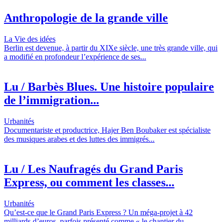
Anthropologie de la grande ville
La Vie des idées
Berlin est devenue, à partir du XIXe siècle, une très grande ville, qui
a modifié en profondeur l’expérience de ses...
Lu / Barbès Blues. Une histoire populaire
de l’immigration...
Urbanités
Documentariste et productrice, Hajer Ben Boubaker est spécialiste
des musiques arabes et des luttes des immigrés...
Lu / Les Naufragés du Grand Paris
Express, ou comment les classes...
Urbanités
Qu’est-ce que le Grand Paris Express ? Un méga-projet à 42
milliards d’euros, parfois présenté comme « le chantier du...