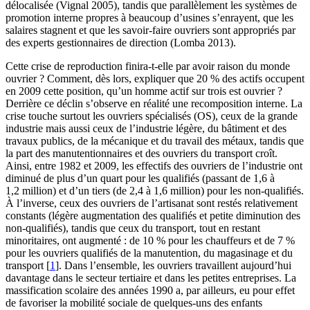
délocalisée (Vignal 2005), tandis que parallèlement les systèmes de
promotion interne propres à beaucoup d’usines s’enrayent, que les
salaires stagnent et que les savoir-faire ouvriers sont appropriés par
des experts gestionnaires de direction (Lomba 2013).
Cette crise de reproduction finira-t-elle par avoir raison du monde
ouvrier ? Comment, dès lors, expliquer que 20 % des actifs occupent
en 2009 cette position, qu’un homme actif sur trois est ouvrier ?
Derrière ce déclin s’observe en réalité une recomposition interne. La
crise touche surtout les ouvriers spécialisés (OS), ceux de la grande
industrie mais aussi ceux de l’industrie légère, du bâtiment et des
travaux publics, de la mécanique et du travail des métaux, tandis que
la part des manutentionnaires et des ouvriers du transport croît.
Ainsi, entre 1982 et 2009, les effectifs des ouvriers de l’industrie ont
diminué de plus d’un quart pour les qualifiés (passant de 1,6 à
1,2 million) et d’un tiers (de 2,4 à 1,6 million) pour les non-qualifiés.
À l’inverse, ceux des ouvriers de l’artisanat sont restés relativement
constants (légère augmentation des qualifiés et petite diminution des
non-qualifiés), tandis que ceux du transport, tout en restant
minoritaires, ont augmenté : de 10 % pour les chauffeurs et de 7 %
pour les ouvriers qualifiés de la manutention, du magasinage et du
transport
[
1
]
. Dans l’ensemble, les ouvriers travaillent aujourd’hui
davantage dans le secteur tertiaire et dans les petites entreprises. La
massification scolaire des années 1990 a, par ailleurs, eu pour effet
de favoriser la mobilité sociale de quelques-uns des enfants