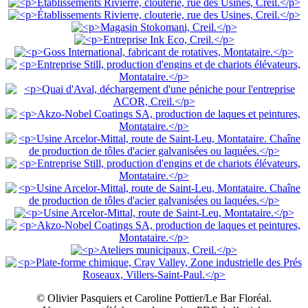
© Olivier Pasquiers et Caroline Pottier/Le Bar Floréal.