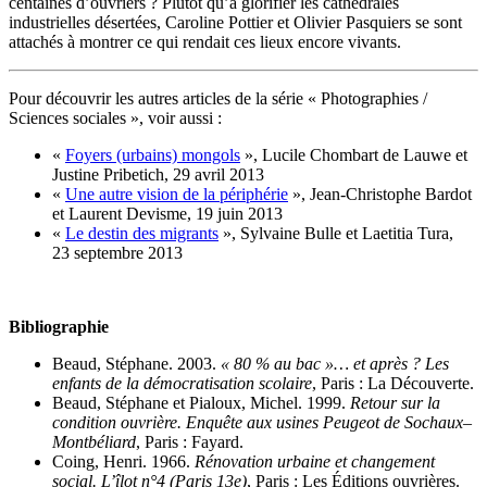
centaines d’ouvriers ? Plutôt qu’à glorifier les cathédrales
industrielles désertées, Caroline Pottier et Olivier Pasquiers se sont
attachés à montrer ce qui rendait ces lieux encore vivants.
Pour découvrir les autres articles de la série « Photographies /
Sciences sociales », voir aussi :
«
Foyers (urbains) mongols
», Lucile Chombart de Lauwe et
Justine Pribetich, 29 avril 2013
«
Une autre vision de la périphérie
», Jean‑Christophe Bardot
et Laurent Devisme, 19 juin 2013
«
Le destin des migrants
», Sylvaine Bulle et Laetitia Tura,
23 septembre 2013
Bibliographie
Beaud, Stéphane. 2003.
« 80 % au bac »… et après ? Les
enfants de la démocratisation scolaire
, Paris : La Découverte.
Beaud, Stéphane et Pialoux, Michel. 1999.
Retour sur la
condition ouvrière. Enquête aux usines Peugeot de Sochaux–
Montbéliard
, Paris : Fayard.
Coing, Henri. 1966.
Rénovation urbaine et changement
social. L’îlot n°4 (Paris 13e)
, Paris : Les Éditions ouvrières.