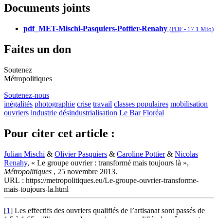
Documents joints
pdf_MET-Mischi-Pasquiers-Pottier-Renahy
(
PDF
-
17.1 Mio
)
Faites un don
Soutenez
Métropolitiques
Soutenez-nous
inégalités
photographie
crise
travail
classes populaires
mobilisation
ouvriers
industrie
désindustrialisation
Le Bar Floréal
Pour citer cet article :
Julian Mischi
&
Olivier Pasquiers
&
Caroline Pottier
&
Nicolas
Renahy
, « Le groupe ouvrier : transformé mais toujours là »,
Métropolitiques
, 25 novembre 2013.
URL : https://metropolitiques.eu/Le-groupe-ouvrier-transforme-
mais-toujours-la.html
[
1
]
Les effectifs des ouvriers qualifiés de l’artisanat sont passés de