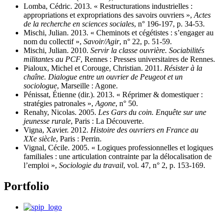
Lomba, Cédric. 2013. « Restructurations industrielles :
appropriations et expropriations des savoirs ouvriers »,
Actes
de la recherche en sciences sociales
, n° 196‑197, p. 34‑53.
Mischi, Julian. 2013. « Cheminots et cégétistes : s’engager au
nom du collectif »,
Savoir/Agir
, n° 22, p. 51‑59.
Mischi, Julian. 2010.
Servir la classe ouvrière. Sociabilités
militantes au PCF
, Rennes : Presses universitaires de Rennes.
Pialoux, Michel et Corouge, Christian. 2011.
Résister à la
chaîne. Dialogue entre un ouvrier de Peugeot et un
sociologue
, Marseille : Agone.
Pénissat, Étienne (dir.). 2013. « Réprimer & domestiquer :
stratégies patronales »,
Agone
, n° 50.
Renahy, Nicolas. 2005.
Les Gars du coin. Enquête sur une
jeunesse rurale
, Paris : La Découverte.
Vigna, Xavier. 2012.
Histoire des ouvriers en France au
XXe siècle
, Paris : Perrin.
Vignal, Cécile. 2005. « Logiques professionnelles et logiques
familiales : une articulation contrainte par la délocalisation de
l’emploi »,
Sociologie du travail
, vol. 47, n° 2, p. 153‑169.
Portfolio