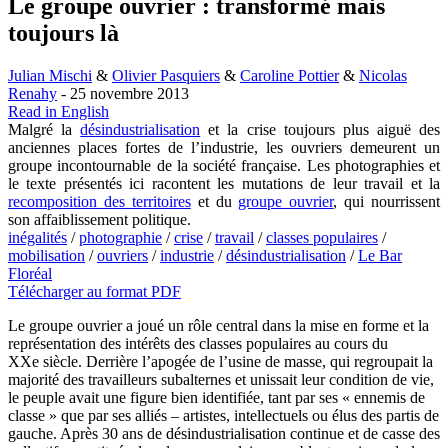
Le groupe ouvrier : transformé mais
toujours là
Julian Mischi
&
Olivier Pasquiers
&
Caroline Pottier
&
Nicolas
Renahy
- 25 novembre 2013
Read in English
Malgré la
désindustrialisation
et la crise toujours plus aiguë des
anciennes places fortes de l’industrie, les ouvriers demeurent un
groupe incontournable de la société française. Les photographies et
le texte présentés ici racontent les mutations de leur travail et la
recomposition des territoires
et du
groupe ouvrier
, qui nourrissent
son affaiblissement politique.
inégalités
/
photographie
/
crise
/
travail
/
classes populaires
/
mobilisation
/
ouvriers
/
industrie
/
désindustrialisation
/
Le Bar
Floréal
Télécharger au format PDF
Le groupe ouvrier a joué un rôle central dans la mise en forme et la
représentation des intérêts des classes populaires au cours du
XXe siècle. Derrière l’apogée de l’usine de masse, qui regroupait la
majorité des travailleurs subalternes et unissait leur condition de vie,
le peuple avait une figure bien identifiée, tant par ses « ennemis de
classe » que par ses alliés – artistes, intellectuels ou élus des partis de
gauche. Après 30 ans de désindustrialisation continue et de casse des