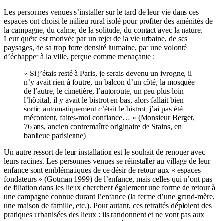
Les personnes venues s’installer sur le tard de leur vie dans ces
espaces ont choisi le milieu rural isolé pour profiter des aménités de
la campagne, du calme, de la solitude, du contact avec la nature.
Leur quête est motivée par un rejet de la vie urbaine, de ses
paysages, de sa trop forte densité humaine, par une volonté
d’échapper à la ville, perçue comme menaçante :
« Si j’étais resté à Paris, je serais devenu un ivrogne, il
n’y avait rien à foutre, un balcon d’un côté, la mosquée
de l’autre, le cimetière, l’autoroute, un peu plus loin
l’hôpital, il y avait le bistrot en bas, alors fallait bien
sortir, automatiquement c’était le bistrot, j’ai pas été
mécontent, faites-moi confiance… » (Monsieur Berget,
76 ans, ancien contremaître originaire de Stains, en
banlieue parisienne)
Un autre ressort de leur installation est le souhait de renouer avec
leurs racines. Les personnes venues se réinstaller au village de leur
enfance sont emblématiques de ce désir de retour aux « espaces
fondateurs » (Gotman 1999) de l’enfance, mais celles qui n’ont pas
de filiation dans les lieux cherchent également une forme de retour à
une campagne connue durant l’enfance (la ferme d’une grand-mère,
une maison de famille, etc.). Pour autant, ces retraités déploient des
pratiques urbanisées des lieux : ils randonnent et ne vont pas aux