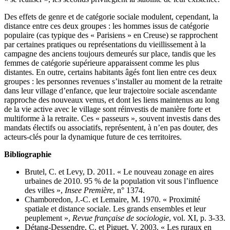
Des effets de genre et de catégorie sociale modulent, cependant, la
distance entre ces deux groupes : les hommes issus de catégorie
populaire (cas typique des « Parisiens » en Creuse) se rapprochent
par certaines pratiques ou représentations du vieillissement à la
campagne des anciens toujours demeurés sur place, tandis que les
femmes de catégorie supérieure apparaissent comme les plus
distantes. En outre, certains habitants âgés font lien entre ces deux
groupes : les personnes revenues s’installer au moment de la retraite
dans leur village d’enfance, que leur trajectoire sociale ascendante
rapproche des nouveaux venus, et dont les liens maintenus au long
de la vie active avec le village sont réinvestis de manière forte et
multiforme à la retraite. Ces « passeurs », souvent investis dans des
mandats électifs ou associatifs, représentent, à n’en pas douter, des
acteurs-clés pour la dynamique future de ces territoires.
Bibliographie
Brutel, C. et Levy, D. 2011. « Le nouveau zonage en aires
urbaines de 2010. 95 % de la population vit sous l’influence
des villes »,
Insee Première
, n° 1374.
Chamboredon, J.-C. et Lemaire, M. 1970. « Proximité
spatiale et distance sociale. Les grands ensembles et leur
peuplement »,
Revue française de sociologie
, vol. XI, p. 3‑33.
Détang-Dessendre, C. et Piguet, V. 2003. « Les ruraux en