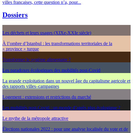
villes françaises, cette question n’a, pour...
Dossiers
Les déchets et leurs usages (XIXe-XXIe siècle)
À l’ombre d’Istanbul : les transformations territoriales de la
« province » turque
Transformer le système alimentaire ?
Les paradoxes écologiques des mobilités post-Covid
La grande exploitation dans un nouvel âge du capitalisme agricole et
des rapports villes–campagnes
Logement : extensions et restrictions du marché
Les mobilités post-Covid : un monde d’après plus écologique ?
Le mythe de la métropole attractive
Élections nationales 2022 : pour une analyse localisée du vote et de