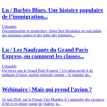
Lu / Barbès Blues. Une histoire populaire
de l’immigration...
Urbanités
Documentariste et productrice, Hajer Ben Boubaker est spécialiste
des musiques arabes et des luttes des immigrés...
Lu / Les Naufragés du Grand Paris
Express, ou comment les classes...
Urbanités
Qu’est-ce que le Grand Paris Express ? Un méga-projet à 42
milliards d’euros, parfois présenté comme « le chantier du...
Webinaire | Mais qui prend l’avion ?
16 juin 2026, par le Forum Vies Mobiles À l’approche des vacances
d’été et en pleine vague de chaleur, la...