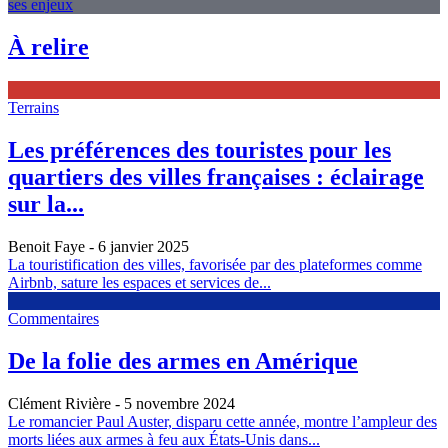
ses enjeux
À relire
Terrains
Les préférences des touristes pour les
quartiers des villes françaises : éclairage
sur la...
Benoit Faye
- 6 janvier 2025
La touristification des villes, favorisée par des plateformes comme
Airbnb, sature les espaces et services de...
Commentaires
De la folie des armes en Amérique
Clément Rivière
- 5 novembre 2024
Le romancier Paul Auster, disparu cette année, montre l’ampleur des
morts liées aux armes à feu aux États-Unis dans...