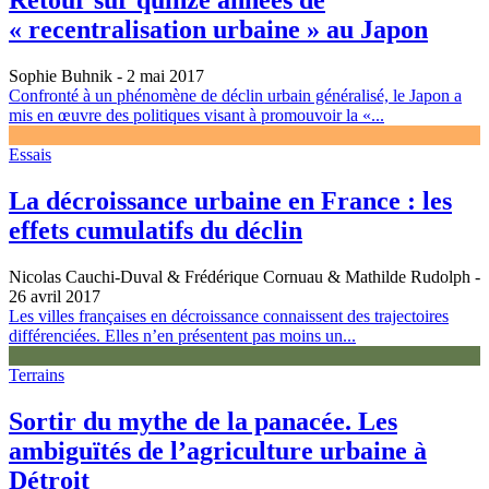
Retour sur quinze années de
« recentralisation urbaine » au Japon
Sophie Buhnik
- 2 mai 2017
Confronté à un phénomène de déclin urbain généralisé, le Japon a
mis en œuvre des politiques visant à promouvoir la «...
Essais
La décroissance urbaine en France : les
effets cumulatifs du déclin
Nicolas Cauchi-Duval & Frédérique Cornuau & Mathilde Rudolph
-
26 avril 2017
Les villes françaises en décroissance connaissent des trajectoires
différenciées. Elles n’en présentent pas moins un...
Terrains
Sortir du mythe de la panacée. Les
ambiguïtés de l’agriculture urbaine à
Détroit