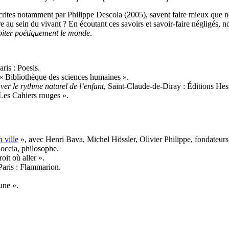
décrites notamment par Philippe Descola (2005), savent faire mieux que
e au sein du vivant ? En écoutant ces savoirs et savoir-faire négligés, 
biter poétiquement le monde
.
aris : Poesis.
, « Bibliothèque des sciences humaines ».
er le rythme naturel de l’enfant
, Saint-Claude-de-Diray : Éditions Hes
« Les Cahiers rouges ».
n ville
», avec Henri Bava, Michel Hössler, Olivier Philippe, fondateurs 
Coccia, philosophe.
oit où aller ».
 Paris : Flammarion.
aune ».