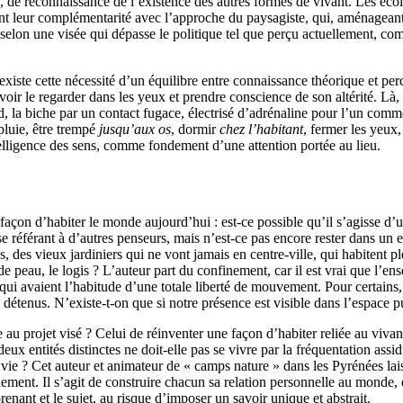
», de reconnaissance de l’existence des autres formes de vivant. Les éco
vent leur complémentarité avec l’approche du paysagiste, qui, aménagean
 selon une visée qui dépasse le politique tel que perçu actuellement, 
l existe cette nécessité d’un équilibre entre connaissance théorique et per
uvoir le regarder dans les yeux et prendre conscience de son altérité. Là, i
rd, la biche par un contact fugace, électrisé d’adrénaline pour l’un comm
pluie, être trempé
jusqu’aux os
, dormir
chez l’habitant
, fermer les yeux
telligence des sens, comme fondement d’une attention portée au lieu.
açon d’habiter le monde aujourd’hui : est-ce possible qu’il s’agisse d’u
 se référant à d’autres penseurs, mais n’est-ce pas encore rester dans un 
es, des vieux jardiniers qui ne vont jamais en centre-ville, qui habitent 
onde peau, le logis ? L’auteur part du confinement, car il est vrai que l
 qui avaient l’habitude d’une totale liberté de mouvement. Pour certains, c
étenus. N’existe-t-on que si notre présence est visible dans l’espace p
 au projet visé ? Celui de réinventer une façon d’habiter reliée au vivant 
 deux entités distinctes ne doit-elle pas se vivre par la fréquentation assi
e vie ? Cet auteur et animateur de « camps nature » dans les Pyrénées lai
nement. Il s’agit de construire chacun sa relation personnelle au monde,
prenant et le sujet, au risque d’imposer un savoir unique et abstrait.