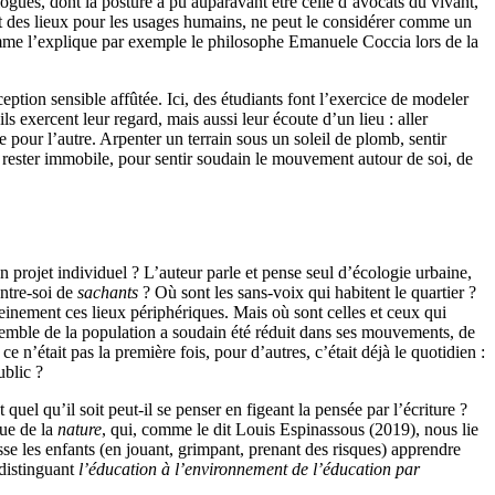
logues, dont la posture a pu auparavant être celle d’avocats du vivant,
t des lieux pour les usages humains, ne peut le considérer comme un
comme l’explique par exemple le philosophe Emanuele Coccia lors de la
ception sensible affûtée. Ici, des étudiants font l’exercice de modeler
ls exercent leur regard, mais aussi leur écoute d’un lieu : aller
e pour l’autre. Arpenter un terrain sous un soleil de plomb, sentir
, rester immobile, pour sentir soudain le mouvement autour de soi, de
n projet individuel ? L’auteur parle et pense seul d’écologie urbaine,
entre-soi de
sachants
? Où sont les sans-voix qui habitent le quartier ?
pleinement ces lieux périphériques. Mais où sont celles et ceux qui
’ensemble de la population a soudain été réduit dans ses mouvements, de
e n’était pas la première fois, pour d’autres, c’était déjà le quotidien :
ublic ?
quel qu’il soit peut-il se penser en figeant la pensée par l’écriture ?
due de la
nature
, qui, comme le dit Louis Espinassous (2019), nous lie
sse les enfants (en jouant, grimpant, prenant des risques) apprendre
 distinguant
l’éducation à l’environnement de l’éducation par