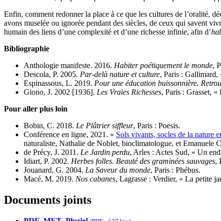
Enfin, comment redonner la place à ce que les cultures de l’oralité, 
avons muselée ou ignorée pendant des siècles, de ceux qui savent vivr
humain des liens d’une complexité et d’une richesse infinie, afin d’
ha
Bibliographie
Anthologie manifeste. 2016.
Habiter poétiquement le monde
, P
Descola, P. 2005.
Par-delà nature et culture
, Paris : Gallimard
Espinassous, L. 2019.
Pour une éducation buissonnière. Retrouv
Giono, J. 2002 [1936].
Les Vraies Richesses
, Paris : Grasset, 
Pour aller plus loin
Bobin, C. 2018.
Le Plâtrier siffleur
, Paris : Poesis.
Conférence en ligne, 2021. «
Sols vivants, socles de la nature e
naturaliste, Nathalie de Noblet, bioclimatologue, et Emanuele 
de Précy, J. 2011.
Le Jardin perdu
, Arles : Actes Sud, « Un endr
Idiart, P. 2002.
Herbes folles. Beauté des graminées sauvages
,
Jouanard, G. 2004.
La Saveur du monde
, Paris : Phébus.
Macé, M. 2019.
Nos cabanes
, Lagrasse : Verdier, « La petite j
Documents joints
PDF_MET_Pluriel