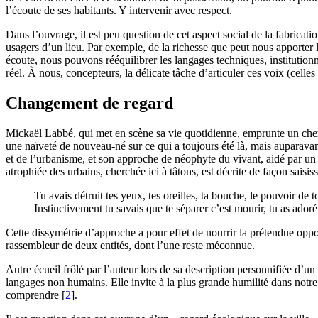
l’écoute de ses habitants. Y intervenir avec respect.
Dans l’ouvrage, il est peu question de cet aspect social de la fabricati
usagers d’un lieu. Par exemple, de la richesse que peut nous apporter l
écoute, nous pouvons rééquilibrer les langages techniques, institutionn
réel. À nous, concepteurs, la délicate tâche d’articuler ces voix (cell
Changement de regard
Mickaël Labbé, qui met en scène sa vie quotidienne, emprunte un chemin
une naïveté de nouveau-né sur ce qui a toujours été là, mais auparavan
et de l’urbanisme, et son approche de néophyte du vivant, aidé par un 
atrophiée des urbains, cherchée ici à tâtons, est décrite de façon saisis
Tu avais détruit tes yeux, tes oreilles, ta bouche, le pouvoir de t
Instinctivement tu savais que te séparer c’est mourir, tu as adoré
Cette dissymétrie d’approche a pour effet de nourrir la prétendue opposi
rassembleur de deux entités, dont l’une reste méconnue.
Autre écueil frôlé par l’auteur lors de sa description personnifiée d’
langages non humains. Elle invite à la plus grande humilité dans notr
comprendre
[
2
]
.