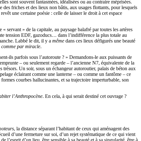
elles sont souvent fantasmées, idéalisées ou au contraire méprisées.
e des friches et des lieux non bâtis, aux usages flottants, pour lesquels
êt une certaine poésie : celle de laisser le droit à cet espace
e « servant » de la capitale, au paysage balafré par toutes les artères
aute tension EDF, gazoducs… dans l’indifférence la plus totale au
anche. Labbé le dit, il y a
même
dans ces lieux défigurés une beauté
,
comme par miracle
.
passent-ils parfois sous l’autoroute ? » Demandons-le aux puissants de
ui emprunte – ou seulement regarde – l’ancienne N7, équivalente de la
 trésors. Un soir, sous un échangeur autoroutier, palais de béton aux
son pelage éclairant comme une lanterne – ou comme un fantôme – ce
 formes courbes hallucinantes, et sa trajectoire imperturbable, son
abiter l’Anthropocène
. En cela, à qui serait destiné cet ouvrage ?
moteurs
, la distance séparant l’habitant de ceux qui aménagent des
cueil d’une fermeture sur soi, d’un rejet systématique de ce qui vient
l’esprit d’un lieu, être sensible à sa beauté et à sa singularité, être à