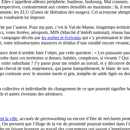
 Elles s’appellent ailleurs périphérie, banlieue, faubourg. Mal connues, 
 perspectives, contrairement aux centres densifiés au maximum : là, il rest
nisme, les ZLU (Zones de libération des usages). Cet acronyme abrupt rev
s voudraient lui imposer.
rite par l’auteur. Pour ma part, c’est le Val-de-Marne, longtemps territoir
ducs, voies ferrées, aéroports, MIN (Marché d’intérêt national), réseau h
de campagne décrits par
les poètes et écrivains
qui s’y promenaient le dim
nt, entre infrastructures massives et résidus d’une ruralité encore vivante
orance dont il semble faire l’objet, par cette question : « Les puissants 
erdre dans ces territoires si denses, habités, complexes, si vivants ? Q
nfer suburbain ? J’y passe pour me rendre au travail, et y découvre des
 un cheval de trait, majestueux, qui passe tranquillement, le blanc de 
s contraste avec le monstre inerte et gris, tempête de sable figée en des
on collective et individuelle du changement de ce que pourrait signifier
h
ds et autres riverains des
alentours
.
nt la ville
, accusés de
greenwashing
ou encore d’être de
méchants pro
. On pressent que l’éloge de la vie de proximité pourrait tomber dans l’é
e en faisant honneur au travail des concepteurs qui savent s’imprégner de 