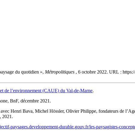
 paysage du quotidien »,
Métropolitiques
, 6 octobre 2022. URL : https:
sme et de l’environnement (CAUE) du Val-de-Marne
.
Penone, BnF, décembre 2021.
 avec Henri Bava, Michel Hössler, Olivier Philippe, fondateurs de l’Agen
, 2021.
bjectif-paysages.developpement-durable.gouv.fr/les-paysagistes-concept