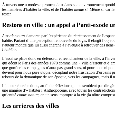
À travers une « modeste promenade » dans son environnement quotidien
les manières d’habiter la ville, et de l’habiter
même si
. Même si, car fa
rester.
Restons en ville : un appel à l’anti-exode u
Aux alentours
s’amorce par l’expérience du rétrécissement de l’espace 
habite. Partant d’une perception renouvelée du logis, il élargit l’obje
l’auteur montre que lui aussi cherche à l’aveugle à retrouver des liens 
l’habiter
.
L’essai se place donc en défenseur et réenchanteur de la ville, à l’in
qui décrit le Paris des années 1970 comme une « ville d’erreur et d’am
que gonfler les campagnes n’aura pas grand sens, ni pour nous ni pour 
devient pour nous pure utopie, décuplant notre frustration d’urbains pris
rebours de la dynamique de son époque, vers les campagnes, mais il 
L’auteur cherche donc, au fil de réflexions qui ne semblent pas dirigée
une manière d’« habiter l’Anthropocène, avec toutes les contradictions q
qu’entité
contre nature
, en un sens impropre à la vie (la nôtre comprise
Les arrières des villes