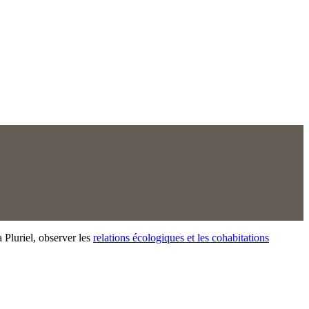
 Pluriel, observer les
relations écologiques et les cohabitations