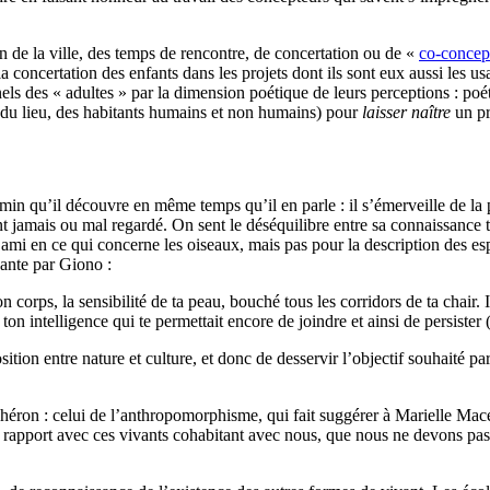
on de la ville, des temps de rencontre, de concertation ou de «
co-concep
a concertation des enfants dans les projets dont ils sont eux aussi les 
els des « adultes » par la dimension poétique de leurs perceptions : poé
es du lieu, des habitants humains et non humains) pour
laisser naître
un pr
 qu’il découvre en même temps qu’il en parle : il s’émerveille de la pr
t jamais ou mal regardé. On sent le déséquilibre entre sa connaissance th
ami en ce qui concerne les oiseaux, mais pas pour la description des es
sante par Giono :
on corps, la sensibilité de ta peau, bouché tous les corridors de ta chair. 
 ton intelligence qui te permettait encore de joindre et ainsi de persiste
tion entre nature et culture, et donc de desservir l’objectif souhaité pa
un héron : celui de l’anthropomorphisme, qui fait suggérer à Marielle Ma
e rapport avec ces vivants cohabitant avec nous, que nous ne devons pa