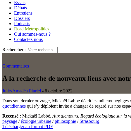
Essais
Débats
Entretiens
Dossiers
Podcasts
Read Metropolitics
Qui sommes-nous ?
Contactez-nous
Rechercher :
Commentaires
À la recherche de nouveaux liens avec not
Julie-Amadéa Pluriel
- 6 octobre 2022
Dans son dernier ouvrage, Mickaël Labbé décrit les milieux négligés q
quotidiennes
qui s’y déploient invite à changer de regard sur nos espa
Recensé :
Mickaël Labbé,
Aux alentours. Regard écologique sur la vi
paysage
/
écologie urbaine
/
philosophie
/
Strasbourg
Télécharger au format PDF