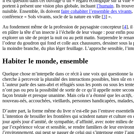
Il est question dans cet ouvrage d’un « regard écologique sur la ville 
portent à présent une vision plus globale, incluant
l’humain
. Ils trou
nuisible. Ensemble, ils doivent
faire cohabiter l’ensemble des vivants
,
conférence « Sols vivants, socle de la nature en ville
[
3
]
».
Au fondement même de la profession de paysagiste concepteur
[
4
]
, i
en plâtre la tête d’un insecte à l’échelle de leur visage : pour enfin po
explorer un site de projet la nuit ou au petit matin. Surprendre le rena
l’odeur du goudron qui fond et colle aux chaussures, dessiner sous la 
la moindre branche, du plus léger feuillage. L’approche sensible, l’in
Habiter le monde, ensemble
Quelque chose m’interpelle dans ce récit à une voix qui questionne la f
cherche à percevoir la pluralité des interactions possibles, bien sûr en
L’auteur parle des sans-abri et réfugiés sous les ponts ou sous les tent
n’ont pas ou peu la possibilité de sortir de ce qu’il appelle notre sec
façon brutale et presque unanime. Mais cela n’a étonné que les
actifs
,
nouveau-nés, accouchées, vieillards, personnes handicapées, malades, d
D’autre part, la forme même du livre n’est-elle pas l’entrave essentielle
L’intention de brouiller les frontières qui scindent nature et culture en
jour après jour d’amitié, de sympathie, d’affinité, avec notre milieu d
par l’expérience vécue et sensible, se rendre familiers de leur environ
l’environnement
, qui peut se passer de celui qui s’interpose entre l’ap