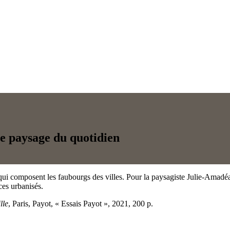
re paysage du quotidien
ui composent les faubourgs des villes. Pour la paysagiste Julie-Amadéa
ces urbanisés.
lle
, Paris, Payot, « Essais Payot », 2021, 200 p.