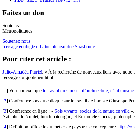
(
PDF
-
127 kio
)
Faites un don
Soutenez
Métropolitiques
Soutenez-nous
paysage
écologie urbaine
philosophie
Strasbourg
Pour citer cet article :
Julie-Amadéa Pluriel
, « À la recherche de nouveaux liens avec notre
paysage-du-quotidien.html
[
1
]
Voir par exemple
le travail du Conseil d’architecture, d’urbani
[
2
]
Conférence lors du colloque sur le travail de l’artiste Giuseppe 
[
3
]
Conférence en ligne : «
Sols vivants, socles de la nature en ville
»,
Nathalie de Noblet, bioclimatologue, et Emanuele Coccia, philosophe
[
4
]
Définition officielle du métier de paysagiste concepteur :
https://o