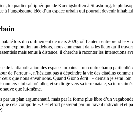
, le quartier périphérique de Koenigshoffen à Strasbourg, le philosop
ce à l’angoissante idée d’un espace urbain qui pourrait devenir inhabita
rbain
habité lors du confinement de mars 2020, où l’auteur entreprend le « réc
t de son exploration au dehors, nous emmenant dans les lieux qu’il trave
essentiels mais tenus à distance, il cherche à raconter les interactions a
verse de la diabolisation des espaces urbains – un contrechamp particul
our de l’erreur », n’hésitant pas à dépeindre la vie des citadins comme 
ceux que nous envahirons. Quand Giono écrit : « demain je serai loin », «
onniers : lui sait où aller, et se dirige vers sa terre natale, sa terre ai
ne sauve que lui-même.
s par un plan argumentatif, mais par la forme plus libre d’un vagabondag
ue cela comporte ». Cet effort passerait par un travail individuel et par 
).