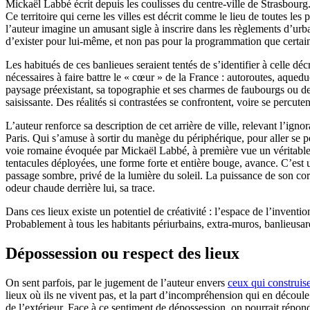
Mickaël Labbé écrit depuis les coulisses du centre-ville de Strasbourg.
Ce territoire qui cerne les villes est décrit comme le lieu de toutes les
l’auteur imagine un amusant sigle à inscrire dans les règlements d’urba
d’exister pour lui-même, et non pas pour la programmation que certain
Les habitués de ces banlieues seraient tentés de s’identifier à celle déc
nécessaires à faire battre le « cœur » de la France : autoroutes, aque
paysage préexistant, sa topographie et ses charmes de faubourgs ou 
saisissante. Des réalités si contrastées se confrontent, voire se percute
L’auteur renforce sa description de cet arrière de ville, relevant l’ign
Paris. Qui s’amuse à sortir du manège du périphérique, pour aller se p
voie romaine évoquée par Mickaël Labbé, à première vue un véritable e
tentacules déployées, une forme forte et entière bouge, avance. C’est
passage sombre, privé de la lumière du soleil. La puissance de son corp
odeur chaude derrière lui, sa trace.
Dans ces lieux existe un potentiel de créativité : l’espace de l’inventi
Probablement à tous les habitants périurbains, extra-muros, banlieusar
Dépossession ou respect des lieux
On sent parfois, par le jugement de l’auteur envers
ceux qui construise
lieux où ils ne vivent pas, et la part d’incompréhension qui en découle
de l’extérieur. Face à ce sentiment de dépossession, on pourrait répondr