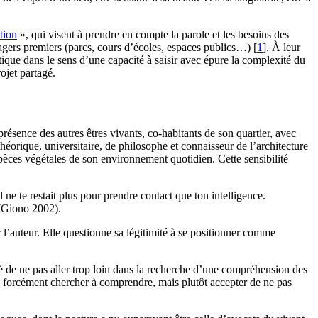
tion
», qui visent à prendre en compte la parole et les besoins des
usagers premiers (parcs, cours d’écoles, espaces publics…)
[
1
]
. À leur
tique dans le sens d’une capacité à saisir avec épure la complexité du
ojet partagé.
ésence des autres êtres vivants, co-habitants de son quartier, avec
éorique, universitaire, de philosophe et connaisseur de l’architecture
pèces végétales de son environnement quotidien. Cette sensibilité
Il ne te restait plus pour prendre contact que ton intelligence.
r (Giono 2002).
r l’auteur. Elle questionne sa légitimité à se positionner comme
cé de ne pas aller trop loin dans la recherche d’une compréhension des
s forcément chercher à comprendre, mais plutôt accepter de ne pas