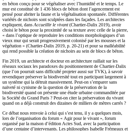
en béton conçu pour se végétaliser avec l’humidité et le temps. Le
mur est constitué de 1 436 blocs de béton dont l’agencement est
pensé pour abriter la faune et la végétalisation spontanée. Différentes
variétés de nichoirs sont sculptées dans les façades. Les architectes
expliquent, dans
Accueillir le vivant
(Chartier-Dalix 2019), avoir
choisi le béton pour la proximité de sa texture avec celle de la pierre,
« dans l’optique de reproduire les conditions morphologiques d’un
vieux mur qui serait progressivement colonisé par les mousses et la
végétation » (Chartier-Dalix 2019, p. 20-21) et pour sa malléabilité
qui rend possible la création de nichoirs au sein de blocs de béton.
Fin 2019, un architecte et docteur en architecture raillait sur les
réseaux sociaux les paradoxes du positionnement de Chartier-Dalix
(que l’on pourrait sans difficulté projeter aussi sur TVK), à savoir
revendiquer préserver la biodiversité tout en participant largement à
un système qui la détruit massivement. Peut-on s’emparer sans
naïveté ni cynisme de la question de la préservation de la
biodiversité quand on présente une étude urbaine commanditée par
la Société du Grand Paris ? Peut-on citer la préservation du vivant
quand on a déjà construit des dizaines de milliers de mètres carrés ?
Ce débat nous renvoie à celui qui s’est tenu, il y a quelques mois,
lors de l’organisation du forum « Agir pour le vivant », forum
organisé par la maison d’édition Actes Sud, avec la participation
d’une centaine d’intervenants. Les philosophes Isabelle Frémeaux et