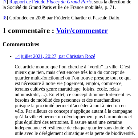
[
7
]
Rapport de l’étude
Places du Grand Paris
, sous la direction de
la Société du Grand Paris et Île-de-France mobilités, p. 71.
[
8
]
Cofondée en 2008 par Frédéric Chartier et Pascale Dalix.
1 commentaire :
Voir/commenter
Commentaires
14 juillet 2021, 20:27
,
par
Christian Rozé
Cet article montre que l’on cherche à "verdir" la ville. C’est
mieux que rien, mais c’est encore très loin du concept de
quartier multi-fonctionnel où l’on trouve presque tout ce qui
est nécessaire à notre vie (logement, emploi, commerce,
terrains cultivés genre maraîchage, loisirs, école, relais
administratif, ...). En effet, ce concept diminue fortement les
besoins de mobilité des personnes et des marchandises
puisque la proximité permet d’accéder à tout à pied ou en
vélo. Par ailleurs ce concept s’applique autant à la campagne
qu’à la ville et permet un développement plus harmonieux et
plus équilibré des territoires. Il assure aussi une certaine
indépendance et résilience de chaque quartier sans doute très
utile avec le dérèglement climatique et la perte de biodiversité.