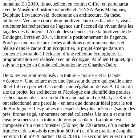
humains. En 2019, ils accueillent en contrat Ciffre, en partenariat
avec le Muséum d’histoire naturelle et l’ENSA Paris Malaquais,
Delphine Lewandowski, doctorante en architecture. Sa thèse,
intitulée « Vers une conception biodiversitaire des façades », vise à
structurer les recherches de l’agence sur l’accueil du vivant dans les
façades des bâtiments. L’école des sciences et de la biodiversité de
Boulogne, livrée en 2014, illustre le positionnement de l’agence.
Porté par une mairie aux fortes ambitions environnementales et
réalisé dans le cadre d’un écoquartier, le projet émerge dans un
contexte favorable à l’éclosion d’une réflexion écologique. La
programmation est réalisée avec un écologue, Aurélien Huguet, qui
suivra le projet en étroite collaboration avec Chartier-Dalix.
Deux leviers sont mobilisés : la toiture « prairie » et la façade
« écorce ». Une toiture avec une épaisseur de terre qui oscille entre
30 et 150 cm permet d’accueillir une végétation dense. À 10 km du
site du projet, les architectes et l’écologue ont identifié des prairies
sèches marnicoles au sein du Domaine national de Marly-le-Roi et
ont sélectionné une parcelle « en tant que donneur idéal pour le toit
de Boulogne ». Les graines des espèces les plus précoces (sauge des
prés, brome érigé, amourette) ont été collectées à la main et ont été
ensuite semées sur la toiture du groupe scolaire. La toiture est
composée d’un cœur forestier (550 m²) de 220 arbres, d’un ourlet de
fruticée et de sous-bois (environ 500 m²) et d’une prairie mésophile
(environ 850 m²) (Chartier-Dalix 2019). Le second levier est un mur