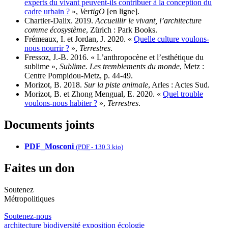
experts du vivant peuvent-ils contribuer à la conception du
cadre urbain ?
»,
VertigO
[en ligne].
Chartier-Dalix. 2019.
Accueillir le vivant, l’architecture
comme écosystème
, Zürich : Park Books.
Frémeaux, I. et Jordan, J. 2020. «
Quelle culture voulons-
nous nourrir ?
»,
Terrestres
.
Fressoz, J.-B. 2016. « L’anthropocène et l’esthétique du
sublime »,
Sublime. Les tremblements du monde
, Metz :
Centre Pompidou-Metz, p. 44-49.
Morizot, B. 2018.
Sur la piste animale
, Arles : Actes Sud.
Morizot, B. et Zhong Mengual, E. 2020. «
Quel trouble
voulons-nous habiter ?
»,
Terrestres
.
Documents joints
PDF_Mosconi
(
PDF
-
130.3 kio
)
Faites un don
Soutenez
Métropolitiques
Soutenez-nous
architecture
biodiversité
exposition
écologie