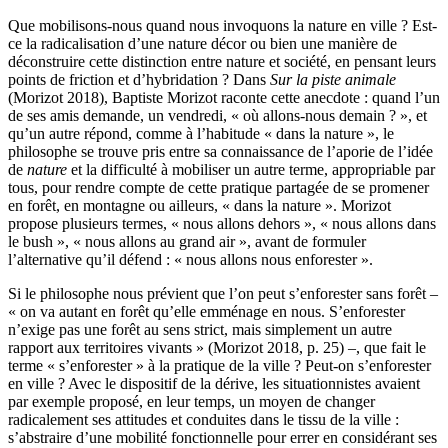
Que mobilisons-nous quand nous invoquons la nature en ville ? Est-
ce la radicalisation d’une nature décor ou bien une manière de
déconstruire cette distinction entre nature et société, en pensant leurs
points de friction et d’hybridation ? Dans
Sur la piste animale
(Morizot 2018), Baptiste Morizot raconte cette anecdote : quand l’un
de ses amis demande, un vendredi, « où allons-nous demain ? », et
qu’un autre répond, comme à l’habitude « dans la nature », le
philosophe se trouve pris entre sa connaissance de l’aporie de l’idée
de
nature
et la difficulté à mobiliser un autre terme, appropriable par
tous, pour rendre compte de cette pratique partagée de se promener
en forêt, en montagne ou ailleurs, « dans la nature ». Morizot
propose plusieurs termes, « nous allons dehors », « nous allons dans
le bush », « nous allons au grand air », avant de formuler
l’alternative qu’il défend : « nous allons nous enforester ».
Si le philosophe nous prévient que l’on peut s’enforester sans forêt –
« on va autant en forêt qu’elle emménage en nous. S’enforester
n’exige pas une forêt au sens strict, mais simplement un autre
rapport aux territoires vivants » (Morizot 2018, p. 25) –, que fait le
terme « s’enforester » à la pratique de la ville ? Peut-on s’enforester
en ville ? Avec le dispositif de la dérive, les situationnistes avaient
par exemple proposé, en leur temps, un moyen de changer
radicalement ses attitudes et conduites dans le tissu de la ville :
s’abstraire d’une mobilité fonctionnelle pour errer en considérant ses