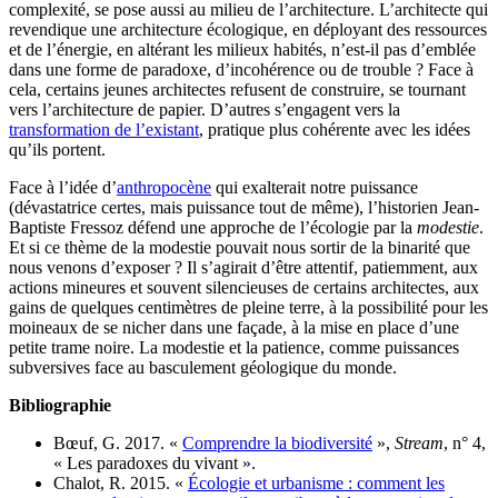
complexité, se pose aussi au milieu de l’architecture. L’architecte qui
revendique une architecture écologique, en déployant des ressources
et de l’énergie, en altérant les milieux habités, n’est-il pas d’emblée
dans une forme de paradoxe, d’incohérence ou de trouble ? Face à
cela, certains jeunes architectes refusent de construire, se tournant
vers l’architecture de papier. D’autres s’engagent vers la
transformation de l’existant
, pratique plus cohérente avec les idées
qu’ils portent.
Face à l’idée d’
anthropocène
qui exalterait notre puissance
(dévastatrice certes, mais puissance tout de même), l’historien Jean-
Baptiste Fressoz défend une approche de l’écologie par la
modestie
.
Et si ce thème de la modestie pouvait nous sortir de la binarité que
nous venons d’exposer ? Il s’agirait d’être attentif, patiemment, aux
actions mineures et souvent silencieuses de certains architectes, aux
gains de quelques centimètres de pleine terre, à la possibilité pour les
moineaux de se nicher dans une façade, à la mise en place d’une
petite trame noire. La modestie et la patience, comme puissances
subversives face au basculement géologique du monde.
Bibliographie
Bœuf, G. 2017. «
Comprendre la biodiversité
»,
Stream
, n° 4,
« Les paradoxes du vivant ».
Chalot, R. 2015. «
Écologie et urbanisme : comment les