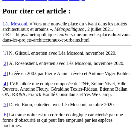
Pour citer cet article :
Léa Mosconi
, « Vers une nouvelle place du vivant dans les projets
architecturaux et urbains »,
Métropolitiques
, 2 juillet 2021.
URL : https://metropolitiques.eu/Vers-une-nouvelle-place-du-vivant-
dans-les-projets-architecturaux-et-urbains.html
[
1
]
N. Gilsoul, entretien avec Léa Mosconi, novembre 2020.
[
2
]
A. Rosenstiehl, entretien avec Léa Mosconi, novembre 2020.
[
3
]
Créée en 2003 par Pierre Alain Trévelo et Antoine Viger-Kohler.
[
4
]
TVK pilote une équipe composée de TN+, Soline Nivet, Ville
Ouverte, Antoine Fleury, Géraldine Texier-Rideau, Etienne Ballan,
ON, RR&A, Franck Boutté Consultants et Yes We Camp.
[
5
]
David Enon, entretien avec Léa Mosconi, octobre 2020.
[
6
]
La trame noire est un corridor écologique caractérisé par une
forme d’obscurité et qui peut être emprunté par les espèces
nocturnes.