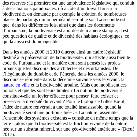
des réserves ; la première est une ambivalence législative qui conduit
à des situations paradoxales, où à côté d’un travail fin sur la
biodiversité, on demande par exemple la création de nombreuses
places de parkings qui imperméabiliseront le sol. La seconde est
que, dans les différentes lois, ainsi que dans les documents
d’urbanisme, la biodiversité est abordée de manière statique, il est
peu question de qualité et de diversité des habitats écologiques, ce
qui là aussi est dommageable.
Dans les années 2000 et 2010 émerge ainsi un cadre législatif
destiné à la préservation de la biodiversité, qui affecte aussi bien le
code de l’urbanisme et la manière dont sont pensés les projets
urbains que les discours des architectes et des urbanistes. De
l’hégémonie du durable et de l’énergie dans les années 2000, le
discours se réoriente dans la décennie suivante vers le vivant, la
nature en ville
et la biodiversité urbaine. Mais que mobilisent ces
notions et quelles sont leurs limites ? La notion de biodiversité
constitue-t-elle un levier efficace pour penser, faire exister et
préserver la diversité du vivant ? Pour le biologiste Gilles Bœuf,
l’idée de nature renverrait à une totalité insaisissable, quand la
biodiversité serait une portion située : « La nature rassemble
l’ensemble des systèmes existants – constitué en même temps que la
terre – alors que la biodiversité est la fraction vivante de la nature
née sur un substrat minéral, sur une géo-diversité antérieure » (Bœuf
2017).