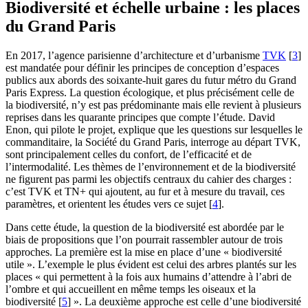
Biodiversité et échelle urbaine : les places
du Grand Paris
En 2017, l’agence parisienne d’architecture et d’urbanisme
TVK
[
3
]
est mandatée pour définir les principes de conception d’espaces
publics aux abords des soixante-huit gares du futur métro du Grand
Paris Express. La question écologique, et plus précisément celle de
la biodiversité, n’y est pas prédominante mais elle revient à plusieurs
reprises dans les quarante principes que compte l’étude. David
Enon, qui pilote le projet, explique que les questions sur lesquelles le
commanditaire, la Société du Grand Paris, interroge au départ TVK,
sont principalement celles du confort, de l’efficacité et de
l’intermodalité. Les thèmes de l’environnement et de la biodiversité
ne figurent pas parmi les objectifs centraux du cahier des charges :
c’est TVK et TN+ qui ajoutent, au fur et à mesure du travail, ces
paramètres, et orientent les études vers ce sujet
[
4
]
.
Dans cette étude, la question de la biodiversité est abordée par le
biais de propositions que l’on pourrait rassembler autour de trois
approches. La première est la mise en place d’une « biodiversité
utile ». L’exemple le plus évident est celui des arbres plantés sur les
places « qui permettent à la fois aux humains d’attendre à l’abri de
l’ombre et qui accueillent en même temps les oiseaux et la
biodiversité
[
5
]
». La deuxième approche est celle d’une biodiversité