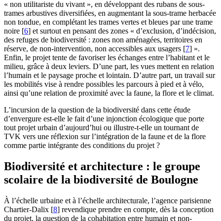
« non utilitariste du vivant », en développant des rubans de sous-
trames arbustives diversifiées, en augmentant la sous-trame herbacée
non tondue, en complétant les trames vertes et bleues par une trame
noire
[
6
]
et surtout en pensant des zones « d’exclusion, d’indécision,
des refuges de biodiversité : zones non aménagées, territoires en
réserve, de non-intervention, non accessibles aux usagers
[
7
]
».
Enfin, le projet tente de favoriser les échanges entre l’habitant et le
milieu, grâce à deux leviers. D’une part, les vues mettent en relation
l’humain et le paysage proche et lointain. D’autre part, un travail sur
les mobilités vise à rendre possibles les parcours à pied et à vélo,
ainsi qu’une relation de proximité avec la faune, la flore et le climat.
L’incursion de la question de la biodiversité dans cette étude
d’envergure est-elle le fait d’une injonction écologique que porte
tout projet urbain d’aujourd’hui ou illustre-t-elle un tournant de
TVK vers une réflexion sur l’intégration de la faune et de la flore
comme partie intégrante des conditions du projet ?
Biodiversité et architecture : le groupe
scolaire de la biodiversité de Boulogne
À l’échelle urbaine et à l’échelle architecturale, l’agence parisienne
Chartier-Dalix
[
8
]
revendique prendre en compte, dès la conception
du projet, la question de la cohabitation entre humain et non-