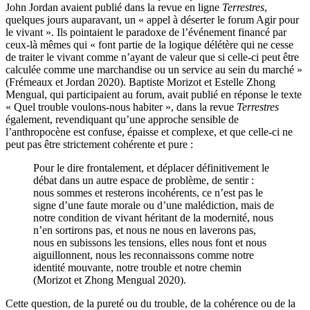
John Jordan avaient publié dans la revue en ligne
Terrestres
,
quelques jours auparavant, un « appel à déserter le forum Agir pour
le vivant ». Ils pointaient le paradoxe de l’événement financé par
ceux-là mêmes qui « font partie de la logique délétère qui ne cesse
de traiter le vivant comme n’ayant de valeur que si celle-ci peut être
calculée comme une marchandise ou un service au sein du marché »
(Frémeaux et Jordan 2020). Baptiste Morizot et Estelle Zhong
Mengual, qui participaient au forum, avait publié en réponse le texte
« Quel trouble voulons-nous habiter », dans la revue
Terrestres
également, revendiquant qu’une approche sensible de
l’anthropocène est confuse, épaisse et complexe, et que celle-ci ne
peut pas être strictement cohérente et pure :
Pour le dire frontalement, et déplacer définitivement le
débat dans un autre espace de problème, de sentir :
nous sommes et resterons incohérents, ce n’est pas le
signe d’une faute morale ou d’une malédiction, mais de
notre condition de vivant héritant de la modernité, nous
n’en sortirons pas, et nous ne nous en laverons pas,
nous en subissons les tensions, elles nous font et nous
aiguillonnent, nous les reconnaissons comme notre
identité mouvante, notre trouble et notre chemin
(Morizot et Zhong Mengual 2020).
Cette question, de la pureté ou du trouble, de la cohérence ou de la