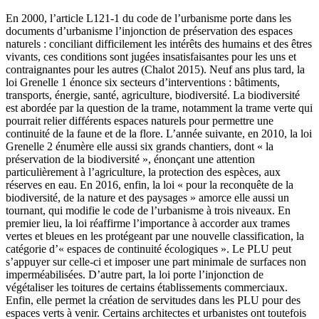
En 2000, l’article L121-1 du code de l’urbanisme porte dans les
documents d’urbanisme l’injonction de préservation des espaces
naturels : conciliant difficilement les intérêts des humains et des êtres
vivants, ces conditions sont jugées insatisfaisantes pour les uns et
contraignantes pour les autres (Chalot 2015). Neuf ans plus tard, la
loi Grenelle 1 énonce six secteurs d’interventions : bâtiments,
transports, énergie, santé, agriculture, biodiversité. La biodiversité
est abordée par la question de la trame, notamment la trame verte qui
pourrait relier différents espaces naturels pour permettre une
continuité de la faune et de la flore. L’année suivante, en 2010, la loi
Grenelle 2 énumère elle aussi six grands chantiers, dont « la
préservation de la biodiversité », énonçant une attention
particulièrement à l’agriculture, la protection des espèces, aux
réserves en eau. En 2016, enfin, la loi « pour la reconquête de la
biodiversité, de la nature et des paysages » amorce elle aussi un
tournant, qui modifie le code de l’urbanisme à trois niveaux. En
premier lieu, la loi réaffirme l’importance à accorder aux trames
vertes et bleues en les protégeant par une nouvelle classification, la
catégorie d’« espaces de continuité écologiques ». Le PLU peut
s’appuyer sur celle-ci et imposer une part minimale de surfaces non
imperméabilisées. D’autre part, la loi porte l’injonction de
végétaliser les toitures de certains établissements commerciaux.
Enfin, elle permet la création de servitudes dans les PLU pour des
espaces verts à venir. Certains architectes et urbanistes ont toutefois