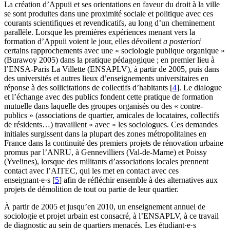
La création d’Appuii et ses orientations en faveur du droit à la ville
se sont produites dans une proximité sociale et politique avec ces
courants scientifiques et revendicatifs, au long d’un cheminement
parallèle. Lorsque les premières expériences menant vers la
formation d’Appuii voient le jour, elles dévoilent
a posteriori
certains rapprochements avec une « sociologie publique organique »
(Burawoy 2005) dans la pratique pédagogique ; en premier lieu à
l’ENSA-Paris La Villette (ENSAPLV), à partir de 2005, puis dans
des universités et autres lieux d’enseignements universitaires en
réponse à des sollicitations de collectifs d’habitants
[
4
]
. Le dialogue
et l’échange avec des publics fondent cette pratique de formation
mutuelle dans laquelle des groupes organisés ou des « contre-
publics » (associations de quartier, amicales de locataires, collectifs
de résidents…) travaillent « avec » les sociologues. Ces demandes
initiales surgissent dans la plupart des zones métropolitaines en
France dans la continuité des premiers projets de rénovation urbaine
promus par l’ANRU, à Gennevilliers (Val-de-Marne) et Poissy
(Yvelines), lorsque des militants d’associations locales prennent
contact avec l’AITEC, qui les met en contact avec ces
enseignant·e·s
[
5
]
afin de réfléchir ensemble à des alternatives aux
projets de démolition de tout ou partie de leur quartier.
À partir de 2005 et jusqu’en 2010, un enseignement annuel de
sociologie et projet urbain est consacré, à l’ENSAPLV, à ce travail
de diagnostic au sein de quartiers menacés. Les étudiant·e·s