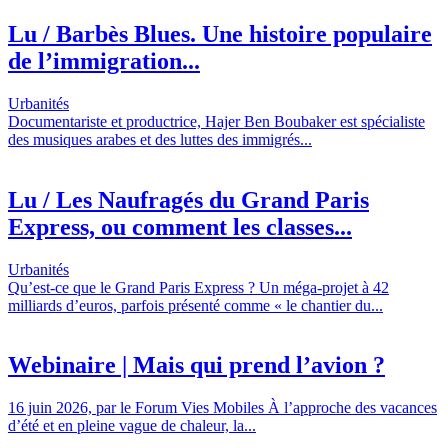
Lu / Barbès Blues. Une histoire populaire
de l’immigration...
Urbanités
Documentariste et productrice, Hajer Ben Boubaker est spécialiste
des musiques arabes et des luttes des immigrés...
Lu / Les Naufragés du Grand Paris
Express, ou comment les classes...
Urbanités
Qu’est-ce que le Grand Paris Express ? Un méga-projet à 42
milliards d’euros, parfois présenté comme « le chantier du...
Webinaire | Mais qui prend l’avion ?
16 juin 2026, par le Forum Vies Mobiles À l’approche des vacances
d’été et en pleine vague de chaleur, la...