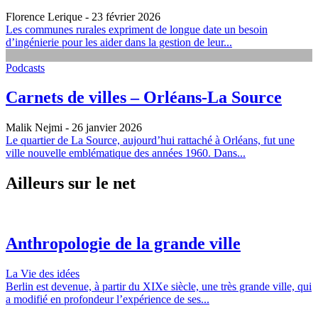
Florence Lerique
- 23 février 2026
Les communes rurales expriment de longue date un besoin
d’ingénierie pour les aider dans la gestion de leur...
Podcasts
Carnets de villes – Orléans‑La Source
Malik Nejmi
- 26 janvier 2026
Le quartier de La Source, aujourd’hui rattaché à Orléans, fut une
ville nouvelle emblématique des années 1960. Dans...
Ailleurs sur le net
Anthropologie de la grande ville
La Vie des idées
Berlin est devenue, à partir du XIXe siècle, une très grande ville, qui
a modifié en profondeur l’expérience de ses...