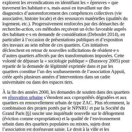
explorent les revendications en identifiant les « épreuves » que
traversent les habitant·e·s, mais aussi en travaillant sur des
diagnostics d’autorenforcement des compétences collectives (vie
associative, histoire locale) et des ressources matérielles (qualités du
logement, etc.). Progressivement renforcées par des démarches de
recherche-action, ces méthodes reçoivent un écho favorable auprès
des habitant·e·s en demande de considération (Deboulet 2014), en
particulier à l’occasion de présentations publiques et d’exposition
des travaux au sein même de ces quartiers. Ces initiatives
déclenchent en retour de nouvelles sollicitations de résident·e·s
d’autres quartiers affectés par des transformations imposées. Cette
volonté de dépasser la « sociologie publique » (Burawoy 2005) pour
repartir de la demande de légitimité exprimée dans et par les
quartiers constitue l’un des soubassements de l’association Appuii,
créée après plusieurs années d’interventions dans un cadre
universitaire ou dans des espaces tiers.
À la fin des années 2000, les demandes de soutien dans des quartiers
en
rénovation urbaine
s’étendent aux copropriétés dégradées et aux
quartiers en renouvellement urbain de type ZAC. Plus récemment, la
combinaison des projets portés par le NPNRU et par la Société du
Grand Paris
[
6
]
suscite une inquiétude nouvelle sur le délogement
(éviction comme expropriation) et la qualité de l’environnement
urbain dans des quartiers populaires ou mixtes, sujets dont
l’association est dorénavant saisie. Le droit à la ville et les