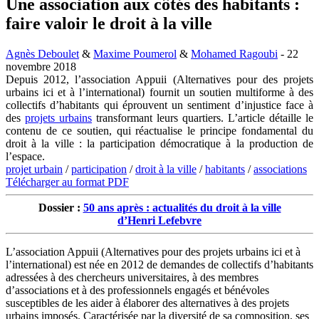
Une association aux côtés des habitants :
faire valoir le droit à la ville
Agnès Deboulet
&
Maxime Poumerol
&
Mohamed Ragoubi
- 22
novembre 2018
Depuis 2012, l’association Appuii (Alternatives pour des projets
urbains ici et à l’international) fournit un soutien multiforme à des
collectifs d’habitants qui éprouvent un sentiment d’injustice face à
des
projets urbains
transformant leurs quartiers. L’article détaille le
contenu de ce soutien, qui réactualise le principe fondamental du
droit à la ville : la participation démocratique à la production de
l’espace.
projet urbain
/
participation
/
droit à la ville
/
habitants
/
associations
Télécharger au format PDF
Dossier :
50 ans après : actualités du droit à la ville
d’Henri Lefebvre
L’association Appuii (Alternatives pour des projets urbains ici et à
l’international) est née en 2012 de demandes de collectifs d’habitants
adressées à des chercheurs universitaires, à des membres
d’associations et à des professionnels engagés et bénévoles
susceptibles de les aider à élaborer des alternatives à des projets
urbains imposés. Caractérisée par la diversité de sa composition, ses