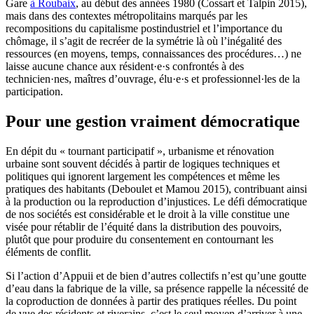
Gare
à Roubaix
, au début des années 1980 (Cossart et Talpin 2015),
mais dans des contextes métropolitains marqués par les
recompositions du capitalisme postindustriel et l’importance du
chômage, il s’agit de recréer de la symétrie là où l’inégalité des
ressources (en moyens, temps, connaissances des procédures…) ne
laisse aucune chance aux résident·e·s confrontés à des
technicien·nes, maîtres d’ouvrage, élu·e·s et professionnel·les de la
participation.
Pour une gestion vraiment démocratique
En dépit du « tournant participatif », urbanisme et rénovation
urbaine sont souvent décidés à partir de logiques techniques et
politiques qui ignorent largement les compétences et même les
pratiques des habitants (Deboulet et Mamou 2015), contribuant ainsi
à la production ou la reproduction d’injustices. Le défi démocratique
de nos sociétés est considérable et le droit à la ville constitue une
visée pour rétablir de l’équité dans la distribution des pouvoirs,
plutôt que pour produire du consentement en contournant les
éléments de conflit.
Si l’action d’Appuii et de bien d’autres collectifs n’est qu’une goutte
d’eau dans la fabrique de la ville, sa présence rappelle la nécessité de
la coproduction de données à partir des pratiques réelles. Du point
de vue des résidents et riverains, c’est le seul moyen d’arriver à une