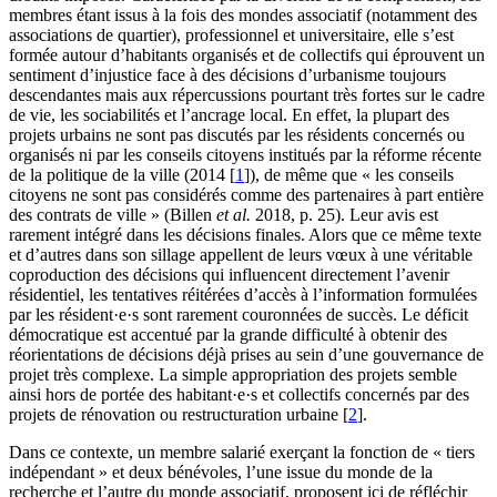
membres étant issus à la fois des mondes associatif (notamment des
associations de quartier), professionnel et universitaire, elle s’est
formée autour d’habitants organisés et de collectifs qui éprouvent un
sentiment d’injustice face à des décisions d’urbanisme toujours
descendantes mais aux répercussions pourtant très fortes sur le cadre
de vie, les sociabilités et l’ancrage local. En effet, la plupart des
projets urbains ne sont pas discutés par les résidents concernés ou
organisés ni par les conseils citoyens institués par la réforme récente
de la politique de la ville (2014
[
1
]
), de même que « les conseils
citoyens ne sont pas considérés comme des partenaires à part entière
des contrats de ville » (Billen
et al.
2018, p. 25). Leur avis est
rarement intégré dans les décisions finales. Alors que ce même texte
et d’autres dans son sillage appellent de leurs vœux à une véritable
coproduction des décisions qui influencent directement l’avenir
résidentiel, les tentatives réitérées d’accès à l’information formulées
par les résident·e·s sont rarement couronnées de succès. Le déficit
démocratique est accentué par la grande difficulté à obtenir des
réorientations de décisions déjà prises au sein d’une gouvernance de
projet très complexe. La simple appropriation des projets semble
ainsi hors de portée des habitant·e·s et collectifs concernés par des
projets de rénovation ou restructuration urbaine
[
2
]
.
Dans ce contexte, un membre salarié exerçant la fonction de « tiers
indépendant » et deux bénévoles, l’une issue du monde de la
recherche et l’autre du monde associatif, proposent ici de réfléchir