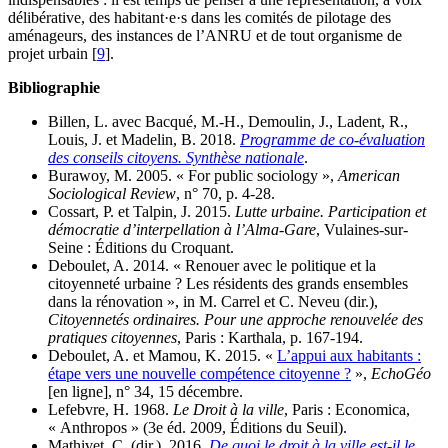
délibérative, des habitant·e·s dans les comités de pilotage des
aménageurs, des instances de l’ANRU et de tout organisme de
projet urbain
[
9
]
.
Bibliographie
Billen, L. avec Bacqué, M.-H., Demoulin, J., Ladent, R.,
Louis, J. et Madelin, B. 2018.
Programme de co-évaluation
des conseils citoyens. Synthèse nationale
.
Burawoy, M. 2005. « For public sociology »,
American
Sociological Review
, n° 70, p. 4-28.
Cossart, P. et Talpin, J. 2015.
Lutte urbaine. Participation et
démocratie d’interpellation à l’Alma-Gare
, Vulaines-sur-
Seine : Éditions du Croquant.
Deboulet, A. 2014. « Renouer avec le politique et la
citoyenneté urbaine ? Les résidents des grands ensembles
dans la rénovation », in M. Carrel et C. Neveu (dir.),
Citoyennetés ordinaires. Pour une approche renouvelée des
pratiques citoyennes
, Paris : Karthala, p. 167-194.
Deboulet, A. et Mamou, K. 2015. «
L’appui aux habitants :
étape vers une nouvelle compétence citoyenne ?
»,
EchoGéo
[en ligne], n° 34, 15 décembre.
Lefebvre, H. 1968.
Le Droit à la ville
, Paris : Economica,
« Anthropos » (3e éd. 2009, Éditions du Seuil).
Mathivet, C. (dir.). 2016.
De quoi le droit à la ville est-il le