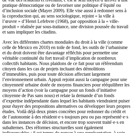
pratique démocratique ou de favoriser une politique d’équité ou
d’inclusion sociale (Mayer 2009). Elle vise aussi à redonner sens à
la coproduction qui, au sens sociologique, rejoint « la ville à
l’œuvre » d’Henri Lefebvre (1968), par opposition à la « ville-
produit » réalisée par sous-traitance, une division poussée du travail
et sans impliquer les citadins.
Avec les différentes chartes mondiales du droit à la ville (comme
celle de Mexico en 2010) en toile de fond, les outils de l’urbanisme
et du droit doivent être davantage réfléchis pour permettre une
véritable continuité du fort travail d’implication de nombreux
collectifs habitants. Nous plaidons de ce fait pour un référendum
citoyen dans les cas de projets incluant des démolitions
d’immeubles, puis pour toute décision affectant largement
l’environnement urbain. Appuii rejoint aussi la campagne pour une
citoyenneté urbaine dotée de moyens financiers pour rééquilibrer les
moyens d’action (voir la campagne pour un fonds d’initiative
citoyenne de Pas sans nous) et relaie la demande d’un fonds
d’expertise indépendante dans lequel les habitants viendraient puiser
pour étayer des propositions alternatives ou développer leurs propres
études. Voilà déjà deux pistes concrètes pour redonner du crédit et
de l’autonomie à des résident·e·s toujours peu ou pas représenté·e·s
dans les instances de décision, et encore trop souvent traité·e·s en
subalternes. Des réformes structurelles sont également
indispensables : il est temps de penser à une représentation, à voix