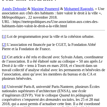
Agnès Deboulet
&
Maxime Poumerol
&
Mohamed Ragoubi
, « Une
association aux côtés des habitants : faire valoir le droit à la ville »,
Métropolitiques
, 22 novembre 2018.
URL : https://metropolitiques.eu/Une-association-aux-cotes-des-
habitants-faire-valoir-le-droit-a-la-ville.html
[
1
]
Loi de programmation pour la ville et la cohésion urbaine.
[
2
]
L’association est financée par le CGET, la Fondation Abbé
Pierre et la Fondation de France.
[
3
]
Cet article a été relu et discuté avec Sylvain Adam, coordinateur
de l’association. Il a été élaboré suite au colloque « 50 ans après
Le
Droit à la ville
» tenu à Tours en mars 2018, et s’inscrit dans un
travail collectif d’analyse réalisé avec les permanents et bénévoles de
l’association, ainsi qu’avec les membres du bureau et du CA et
plusieurs bénévoles.
[
4
]
Université Paris-8, université Paris-Nanterre, plusieurs Écoles
nationales supérieures d’architecture (ENSA), une école
d’ingénieurs (EIVP). Voir le colloque
Quand les pédagogies
coopératives s’emparent des demandes sociales
, les 25 et 28 mai
2018, qui a aussi permis d’actualiser cette liste. Il a été coordonné