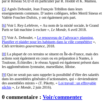
par le Réseau SUD et en particulier par R. Hoddé et K. Mamou.
[
5
]
Agnès Deboulet, Jean François Tribillon dans leurs
enseignements communs. D’autres collègues, telles Merril Sineus et
Valérie Foucher-Dufoix, y ont également pris part.
[
6
]
Voir I. Rey-Lefebvre, « Au nom de la mixité sociale, le Grand
Paris se fait machine à exclure »,
Le Monde
, 6 avril 2018.
[
7
]
Voir A. Deboulet, «
Le renouveau de l’advocacy planning.
Planifier et plaider pour les habitants dans la ville compétitive
»,
Cités territoires gouvernance
, 2018.
[
8
]
La plupart de ces terrains se situent en Île-de-France, mais des
actions sont également en cours ou en préparation à Nantes, à
Toulouse, Échirolles ; le réseau Appuii est également présent dans
les agglomérations lyonnaise, marseillaise, lilloise.
[
9
]
Qui ne serait pas sans rappeler la possibilité d’élire des salariés
dans les assemblées générales d’actionnaires, qui « deviendraient
des assemblées mixtes » (T. Piketty, «
Loi travail : un effroyable
gâchis
»,
Le Monde
, 2 juin 2016).
0 commentaire :
Voir/commenter