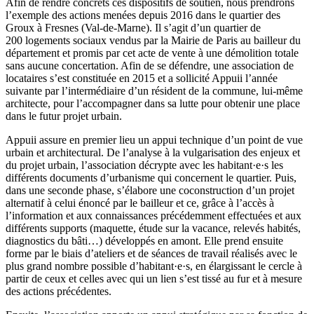
Afin de rendre concrets ces dispositifs de soutien, nous prendrons
l’exemple des actions menées depuis 2016 dans le quartier des
Groux à Fresnes (Val-de-Marne). Il s’agit d’un quartier de
200 logements sociaux vendus par la Mairie de Paris au bailleur du
département et promis par cet acte de vente à une démolition totale
sans aucune concertation. Afin de se défendre, une association de
locataires s’est constituée en 2015 et a sollicité Appuii l’année
suivante par l’intermédiaire d’un résident de la commune, lui-même
architecte, pour l’accompagner dans sa lutte pour obtenir une place
dans le futur projet urbain.
Appuii assure en premier lieu un appui technique d’un point de vue
urbain et architectural. De l’analyse à la vulgarisation des enjeux et
du projet urbain, l’association décrypte avec les habitant·e·s les
différents documents d’urbanisme qui concernent le quartier. Puis,
dans une seconde phase, s’élabore une coconstruction d’un projet
alternatif à celui énoncé par le bailleur et ce, grâce à l’accès à
l’information et aux connaissances précédemment effectuées et aux
différents supports (maquette, étude sur la vacance, relevés habités,
diagnostics du bâti…) développés en amont. Elle prend ensuite
forme par le biais d’ateliers et de séances de travail réalisés avec le
plus grand nombre possible d’habitant·e·s, en élargissant le cercle à
partir de ceux et celles avec qui un lien s’est tissé au fur et à mesure
des actions précédentes.