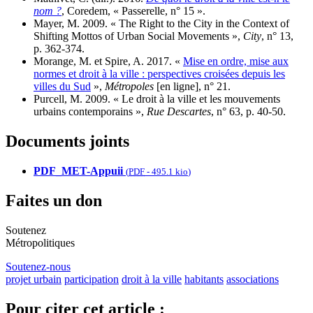
nom ?
, Coredem, « Passerelle, n° 15 ».
Mayer, M. 2009. « The Right to the City in the Context of
Shifting Mottos of Urban Social Movements »,
City
, n° 13,
p. 362-374.
Morange, M. et Spire, A. 2017. «
Mise en ordre, mise aux
normes et droit à la ville : perspectives croisées depuis les
villes du Sud
»,
Métropoles
[en ligne], n° 21.
Purcell, M. 2009. « Le droit à la ville et les mouvements
urbains contemporains »,
Rue Descartes
, n° 63, p. 40-50.
Documents joints
PDF_MET-Appuii
(
PDF
-
495.1 kio
)
Faites un don
Soutenez
Métropolitiques
Soutenez-nous
projet urbain
participation
droit à la ville
habitants
associations
Pour citer cet article :