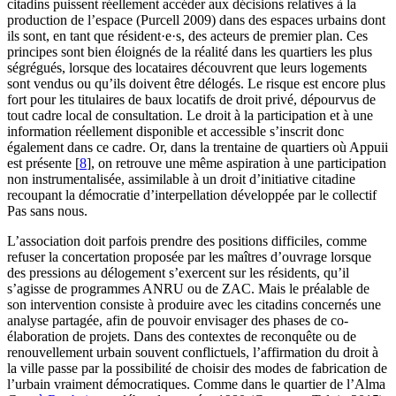
citadins puissent réellement accéder aux décisions relatives à la
production de l’espace (Purcell 2009) dans des espaces urbains dont
ils sont, en tant que résident·e·s, des acteurs de premier plan. Ces
principes sont bien éloignés de la réalité dans les quartiers les plus
ségrégués, lorsque des locataires découvrent que leurs logements
sont vendus ou qu’ils doivent être délogés. Le risque est encore plus
fort pour les titulaires de baux locatifs de droit privé, dépourvus de
tout cadre local de consultation. Le droit à la participation et à une
information réellement disponible et accessible s’inscrit donc
également dans ce cadre. Or, dans la trentaine de quartiers où Appuii
est présente
[
8
]
, on retrouve une même aspiration à une participation
non instrumentalisée, assimilable à un droit d’initiative citadine
recoupant la démocratie d’interpellation développée par le collectif
Pas sans nous.
L’association doit parfois prendre des positions difficiles, comme
refuser la concertation proposée par les maîtres d’ouvrage lorsque
des pressions au délogement s’exercent sur les résidents, qu’il
s’agisse de programmes ANRU ou de ZAC. Mais le préalable de
son intervention consiste à produire avec les citadins concernés une
analyse partagée, afin de pouvoir envisager des phases de co-
élaboration de projets. Dans des contextes de reconquête ou de
renouvellement urbain souvent conflictuels, l’affirmation du droit à
la ville passe par la possibilité de choisir des modes de fabrication de
l’urbain vraiment démocratiques. Comme dans le quartier de l’Alma