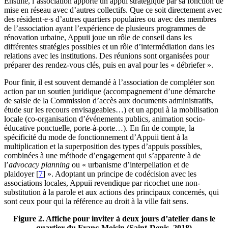
Ensuite, l’association apporte un appui stratégique par sa fonction de
mise en réseau avec d’autres collectifs. Que ce soit directement avec
des résident·e·s d’autres quartiers populaires ou avec des membres
de l’association ayant l’expérience de plusieurs programmes de
rénovation urbaine, Appuii joue un rôle de conseil dans les
différentes stratégies possibles et un rôle d’intermédiation dans les
relations avec les institutions. Des réunions sont organisées pour
préparer des rendez-vous clés, puis en aval pour les « débriefer ».
Pour finir, il est souvent demandé à l’association de compléter son
action par un soutien juridique (accompagnement d’une démarche
de saisie de la Commission d’accès aux documents administratifs,
étude sur les recours envisageables…) et un appui à la mobilisation
locale (co-organisation d’événements publics, animation socio-
éducative ponctuelle, porte-à-porte…). En fin de compte, la
spécificité du mode de fonctionnement d’Appuii tient à la
multiplication et la superposition des types d’appuis possibles,
combinées à une méthode d’engagement qui s’apparente à de
l’
advocacy planning
ou « urbanisme d’interpellation et de
plaidoyer
[
7
]
». Adoptant un principe de codécision avec les
associations locales, Appuii revendique par ricochet une non-
substitution à la parole et aux actions des principaux concernés, qui
sont ceux pour qui la référence au droit à la ville fait sens.
Figure 2. Affiche pour inviter à deux jours d’atelier dans le
quartier du Franc-Moisin (Saint-Denis, 2018)