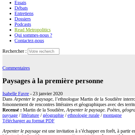
Essais
Débats
Entretiens
Dossiers
Podcasts
Read Metropolitics
Qui sommes-nous ?
Contactez-nous
Rechercher :
Commentaires
Paysages à la première personne
Isabelle Favre
- 23 janvier 2020
Dans
Arpenter le paysage
, l’ethnologue Martin de la Soudière interr
foisonnement de rencontres littéraires et géographiques avec des terri
Recensé :
Martin de la Soudière,
Arpenter le paysage. Poètes, géogr
paysage
/
littérature
/
géographie
/
ethnologie rurale
/
montagne
Télécharger au format PDF
Arpenter le paysage
est une invitation à s’échapper en forêt, à partir