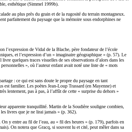
sible, esthétique (Simmel 1999b).
alade au plus près du grain et de la rugosité du terrain montagneux.
vient parfaitement du paysage que la mémoire sous endorphines ne
elon l’expression de Vidal de la Blache, père fondateur de l’école
echniques, et l’expression d’un « imaginaire géographique » (p. 57). Le
livre quelques traces visuelles de ses observations d’alors dans les
 personnelles », où l’auteur enfant avait noté une liste de « mots
partage : ce qui est sans doute le propre du paysage en tant
ous est familier. Les poètes Jean-Loup Trassard (en Mayenne) et
rès lentement, pas à pas, à l’affût de cette « surprise du dehors »
leur apparente tranquillité. Martin de la Soudière souligne combien,
s livres que je ne lirai jamais » (p. 362).
n y entre au fil de l’eau, au « fil des heures » (p. 179), parfois en
is). On notera que Gracq, si souvent lu et cité, peut mêler dans sa