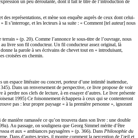
ression un peu déroutante, dont il fait le titre de l’introduction de
et des représentations, et mène son enquête auprès de ceux dont celui-
 Il s’interroge, et les lecteurs à sa suite : « Comment [tel auteur] nous
e terrain » (p. 20). Comme l’annonce le sous-titre de l’ouvrage, nous
u livre son fil conducteur. Un fil conducteur assez original, là
donne la parole à ses écrivains de chevet tout en « introduisant,
nes croisées en chemin.
 un espace littéraire ou concret, porteur d’une intimité inattendue,
. 345). Dans un renversement de perspective, ce livre propose de voir
 à perdre nos clefs de lecture, à en essayer d’autres. Le livre présente
 (Voisenat 1995) Ce foisonnement échappera à ceux qui se contenteront
y trouve pas : leur propre paysage « à la première personne », ignorant
si de manière ramassée ce qu’on trouvera dans son livre : une double
9a). Au passage, on soulignera que Georg Simmel mérite d’être
essoa et aux « ambiances paysagères » (p. 366). Dans
Philosophie du
me. Dans d’autres textes, il montre comment la perception de l’œil et