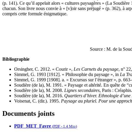
(p. 141). Ce qu’il appelait alors « cultures paysagères » (La Soudière 1
chacun. Son livre nous convie à « [v]oir sans préjugé » (p. 362), à arp
compris cette formule énigmatique.
Source : M. de la Soud
Bibliographie
Orsingher, C. 2012. « Courir »,
Les Carnets du paysage
, n° 22
Simmel, G. 1993 [1912]. « Philosophie du paysage », in
La Tra
Simmel, G. 1999 [1908]. a. « Excursus sur l’étranger », p. 663-
Soudière (de la), M. 1991. « Paysage et altérité. En quête de “
Soudière (de la), M. 2008.
Lignes secondaires
, Paris : Créaphis
Soudière (de la), M. 2016.
Quartiers d’hiver. Ethnologie d’une
Voisenat, C. (dir.). 1995.
Paysage au pluriel. Pour une approc
Documents joints
PDF_MET_Favre
(
PDF
-
1.4 Mio
)