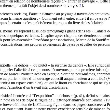
ttant en relation de nombreuses façons d’« entrer en paysage ». Cette exp
un thème qui a fait l’objet de si nombreux ouvrages
[
1
]
.
ences sociales), l’auteur s’attache au paysage à travers des pratiques 
acun la même question : « Comment est-il entré, entre-t-il en paysage ? »
es à certains : c’est précisément le propos du livre de les éclaircir.
es, même s’il reprend aussi des témoignages glanés dans ses « Cahiers d
s et quelques écrivains. Chapitre après chapitre, ces derniers donnent a
k pour les assembler. Procédant par associations, Martin de la Soudière 
 considérations, ses propres expériences de paysage et celles de person
pelle « le dehors », ou plutôt « la surprise du dehors ». Elle surgit dans
 appeler l’altérité, à ce que nous découvrons pour la première fois » (p
tion de Marcel Proust placée en exergue. Sortir de nous-mêmes, apprendre
 au pluriel », titre d’un ouvrage collectif auquel l’auteur a contribué
n tenir à un espace euclidien), ou qui le liront en cherchant ce qui ne s’
rent l’attention d’un travail interdisciplinaire.
ide à l’entrée et à “l’exposition” au dehors » (p. 41), définissant ain
en note en bas de page la figure de
L’Étranger
analysée par Simmel (199
e brève définition de la
Stimmung
figure dans les pages consacrées à P
, tout autant, issue de notre propre expérience sensible de mise en for