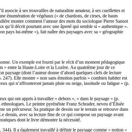
ssocie à ses trouvailles de naturaliste amateur, à ses cueillettes et
ne énumération de végétaux (« de chardons, de cirses, de hauts
a Soudière montre comment l’amour des mots du sociologue Pierre Sansot
ux qu’il décrit pourtant avec une âpreté qui semble si « authentique ».
on pays lui-même »), fait naître des paysages avec sa « géographie
personne. Un exemple est fourni par le récit d’un moment pédagogique
in » entre la Haute-Loire et la Lozère. Au quatrième jour de ce
on paysage (dont l’auteur donne d’abord quelques clefs de lecture
(p. 247). Elle montre « non sans émotion parfois » combien habiter est
ceux qui n’affronteront jamais pluie ou neige, lassitude ou fatigue » (p.
x qui ont appris à travailler « dehors », « dans le paysage » (p.
les ethnologues. Le peintre pyrénéiste Franz Schrader, neveu d’Élisée
me un précurseur. Sa pratique de dessin sur le terrain se retrouve dans
. Le dessin, avec sa lecture fine de ce qui compose un paysage avant
ratiques dont le livre démontre la nécessité.
p. 344). Il a également travaillé à définir le paysage comme « notion »