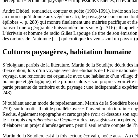
perception « écoute du paysage » et impressions visuelles, en évoquant 
André Dhôtel, romancier, conteur et poète (1900-1991), invite son lecte
aux noms qu’il donne aux végétaux. Ici, le paysage se consomme tout
épilobes », p. 280) qui montre finalement une maîtrise pacifique et di
transcrit une « géographie buissonnière hors sol » (p. 316) ; il rappel
L’écrivain et homme de radio Gilles Lapouge (le titre de son émissio
des ombres de l’automne […] qui croit que les vents sont un pays » (p
Cultures paysagères, habitation humaine
S’éloignant parfois de la littérature, Martin de la Soudière décrit de
d’exception, lors d’un voyage avec des étudiants de l’École nationale 
voyage, une rencontre est organisée avec une habitante d’un village d
botanique et géologique), elle propose alors « son propre savoir-être 
partie prenante du territoire et du paysage : une indispensable expérien
248).
N’oubliant aucun mode de représentation, Martin de la Soudière brosse 
259), sur le motif. Il fait le parallèle avec « l’invention du terrain 
Reclus, également topographe et cartographe (voir ci-dessous son aqu
le « croquis
appréhension de l’espace
» des paysagistes-concepteurs, t
d’élaborer un projet d’aménagement, peut-il seul rendre compte de l’ha
Martin de la Soudière est à la fois lecteur, écrivain, poète aussi. Au d