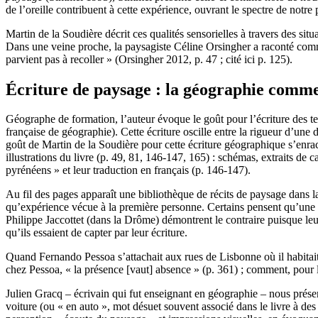
de l’oreille contribuent à cette expérience, ouvrant le spectre de notre
Martin de la Soudière décrit ces qualités sensorielles à travers des s
Dans une veine proche, la paysagiste Céline Orsingher a raconté com
parvient pas à recoller » (Orsingher 2012, p. 47 ; cité ici p. 125).
Écriture de paysage : la géographie comme
Géographe de formation, l’auteur évoque le goût pour l’écriture des ten
française de géographie). Cette écriture oscille entre la rigueur d’une
goût de Martin de la Soudière pour cette écriture géographique s’enrac
illustrations du livre (p. 49, 81, 146-147, 165) : schémas, extraits de
pyrénéens » et leur traduction en français (p. 146-147).
Au fil des pages apparaît une bibliothèque de récits de paysage dans la
qu’expérience vécue à la première personne. Certains pensent qu’une te
Philippe Jaccottet (dans la Drôme) démontrent le contraire puisque leur 
qu’ils essaient de capter par leur écriture.
Quand Fernando Pessoa s’attachait aux rues de Lisbonne où il habitait,
chez Pessoa, « la présence [vaut] absence » (p. 361) ; comment, pour lui
Julien Gracq – écrivain qui fut enseignant en géographie – nous présent
voiture (ou « en auto », mot désuet souvent associé dans le livre à d