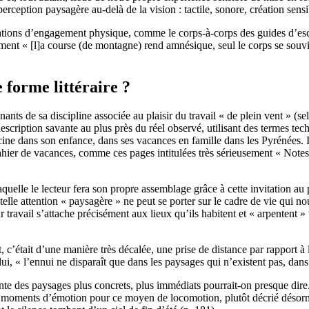
 perception paysagère au-delà de la vision : tactile, sonore, création sen
ituations d’engagement physique, comme le corps-à-corps des guides d’esc
ment « [l]a course (de montagne) rend amnésique, seul le corps se sou
 forme littéraire ?
ants de sa discipline associée au plaisir du travail « de plein vent » (s
 description savante au plus près du réel observé, utilisant des termes t
ine dans son enfance, dans ses vacances en famille dans les Pyrénées. Il 
 cahier de vacances, comme ces pages intitulées très sérieusement « Notes
quelle le lecteur fera son propre assemblage grâce à cette invitation au 
lle attention « paysagère » ne peut se porter sur le cadre de vie qui n
travail s’attache précisément aux lieux qu’ils habitent et « arpentent » t
 c’était d’une manière très décalée, une prise de distance par rapport à 
, « l’ennui ne disparaît que dans les paysages qui n’existent pas, dans le
e des paysages plus concrets, plus immédiats pourrait-on presque dire. O
es moments d’émotion pour ce moyen de locomotion, plutôt décrié désorma