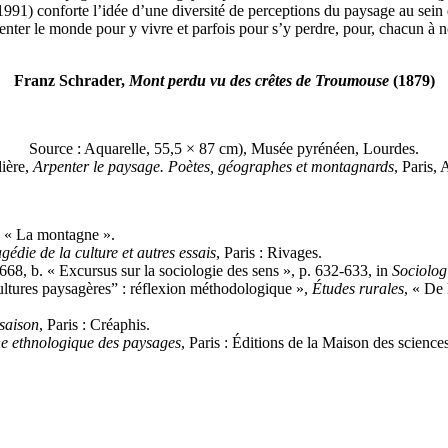
991) conforte l’idée d’une diversité de perceptions du paysage au sein d’u
enter le monde pour y vivre et parfois pour s’y perdre, pour, chacun à n
Franz Schrader,
Mont perdu vu des crêtes de Troumouse
(1879)
Source : Aquarelle, 55,5 × 87 cm), Musée pyrénéen, Lourdes.
ière,
Arpenter le paysage. Poètes, géographes et montagnards
, Paris,
, « La montagne ».
gédie de la culture et autres essais
, Paris : Rivages.
668, b. « Excursus sur la sociologie des sens », p. 632-633, in
Sociologi
cultures paysagères” : réflexion méthodologique »,
Études rurales
, « De
.
 saison
, Paris : Créaphis.
he ethnologique des paysages
, Paris : Éditions de la Maison des scienc