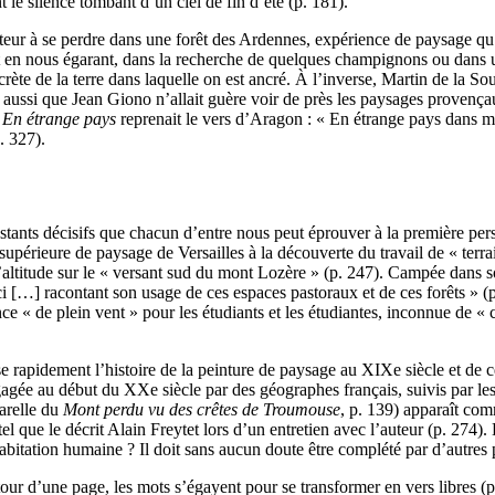
le silence tombant d’un ciel de fin d’été (p. 181).
ur à se perdre dans une forêt des Ardennes, expérience de paysage qu’il a
 en nous égarant, dans la recherche de quelques champignons ou dans u
scrète de la terre dans laquelle on est ancré. À l’inverse, Martin de l
le aussi que Jean Giono n’allait guère voir de près les paysages provença
n
En étrange pays
reprenait le vers d’Aragon : « En étrange pays dans m
. 327).
s instants décisifs que chacun d’entre nous peut éprouver à la première 
supérieure de paysage de Versailles à la découverte du travail de « terra
’altitude sur le « versant sud du mont Lozère » (p. 247). Campée dans s
ici […] racontant son usage de ces espaces pastoraux et de ces forêts » 
ce « de plein vent » pour les étudiants et les étudiantes, inconnue de « 
rapidement l’histoire de la peinture de paysage au XIXe siècle et de ceu
» engagée au début du XXe siècle par des géographes français, suivis par 
arelle du
Mont perdu vu des crêtes de Troumouse
, p. 139) apparaît com
el que le décrit Alain Freytet lors d’un entretien avec l’auteur (p. 274)
bitation humaine ? Il doit sans aucun doute être complété par d’autres p
étour d’une page, les mots s’égayent pour se transformer en vers libres (