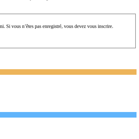
rum, vous devez vous enregistrer au préalable. Merci d’indiquer ci-dessous l’identifiant personnel qui vous a été fourni. Si vous n’êtes pas enregistré, vous devez vous inscrire.