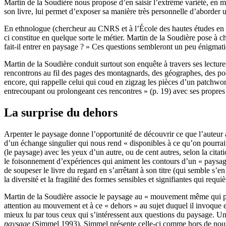
Martin de la Soudière nous propose d’en saisir l’extrême variété, en me
son livre, lui permet d’exposer sa manière très personnelle d’aborder 
En ethnologue (chercheur au CNRS et à l’École des hautes études en sci
ci constitue en quelque sorte le métier. Martin de la Soudière pose à ch
fait-il entrer en paysage ? » Ces questions sembleront un peu énigmatiqu
Martin de la Soudière conduit surtout son enquête à travers ses lectur
rencontrons au fil des pages des montagnards, des géographes, des poète
encore, qui rappelle celui qui coud en zigzag les pièces d’un patchwor
entrecoupant ou prolongeant ces rencontres » (p. 19) avec ses propres
La surprise du dehors
Arpenter le paysage donne l’opportunité de découvrir ce que l’auteur ap
d’un échange singulier qui nous rend « disponibles à ce qu’on pourrait
(le paysage) avec les yeux d’un autre, ou de cent autres, selon la cita
le foisonnement d’expériences qui animent les contours d’un « paysage
de soupeser le livre du regard en s’arrêtant à son titre (qui semble s’e
la diversité et la fragilité des formes sensibles et signifiantes qui requiè
Martin de la Soudière associe le paysage au « mouvement même qui prés
attention au mouvement et à ce « dehors » au sujet duquel il invoque 
mieux lu par tous ceux qui s’intéressent aux questions du paysage. Un
paysage
(Simmel 1993), Simmel présente celle-ci comme hors de nous et