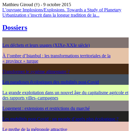
Matthieu Giroud (†)
- 9 octobre 2015
L’ouvrage Implosions/Explosions. Towards a Study of Planetary
Urbanization s’inscrit dans la longue tradition de la...
Dossiers
Les déchets et leurs usages (XIXe-XXIe siècle)
À l’ombre d’Istanbul : les transformations territoriales de la
« province » turque
Transformer le système alimentaire ?
Les paradoxes écologiques des mobilités post-Covid
La grande exploitation dans un nouvel âge du capitalisme agricole et
des rapports villes–campagnes
Logement : extensions et restrictions du marché
Les mobilités post-Covid : un monde d’après plus écologique ?
Le mythe de la métropole attractive