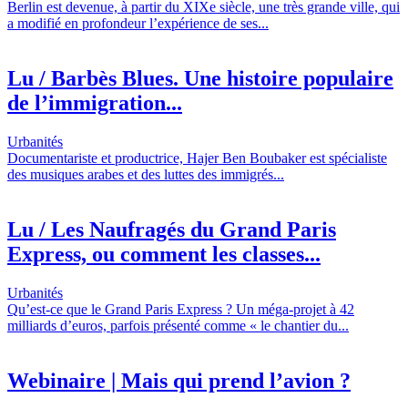
Berlin est devenue, à partir du XIXe siècle, une très grande ville, qui
a modifié en profondeur l’expérience de ses...
Lu / Barbès Blues. Une histoire populaire
de l’immigration...
Urbanités
Documentariste et productrice, Hajer Ben Boubaker est spécialiste
des musiques arabes et des luttes des immigrés...
Lu / Les Naufragés du Grand Paris
Express, ou comment les classes...
Urbanités
Qu’est-ce que le Grand Paris Express ? Un méga-projet à 42
milliards d’euros, parfois présenté comme « le chantier du...
Webinaire | Mais qui prend l’avion ?