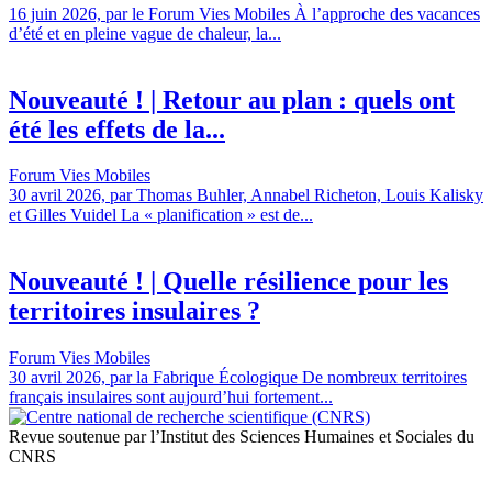
16 juin 2026, par le Forum Vies Mobiles À l’approche des vacances
d’été et en pleine vague de chaleur, la...
Nouveauté ! | Retour au plan : quels ont
été les effets de la...
Forum Vies Mobiles
30 avril 2026, par Thomas Buhler, Annabel Richeton, Louis Kalisky
et Gilles Vuidel La « planification » est de...
Nouveauté ! | Quelle résilience pour les
territoires insulaires ?
Forum Vies Mobiles
30 avril 2026, par la Fabrique Écologique De nombreux territoires
français insulaires sont aujourd’hui fortement...
Revue soutenue par l’Institut des Sciences Humaines et Sociales du
CNRS