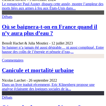
Le romancier Paul Auster, disparu cette année, montre l’ampleur des
morts liées aux armes à feu aux États-Unis dans...
Débats
Où se baignera-t-on en France quand il
n’y aura plus d’eau ?
Benoît Hachet & Julia Moutiez
- 12 juillet 2023
Se baigner n’a jamais été aussi désirable… ni aussi compliqué. Entre
hausse des coûts de l’énergie et pénurie d’eau,...
Commentaires
Canicule et mortalité urbaine
Nicolas Larchet
- 26 septembre 2022
Dans un livre traduit récemment, Eric Klinenberg propose une
analyse éclairante des logiques sociales de la...
Débats