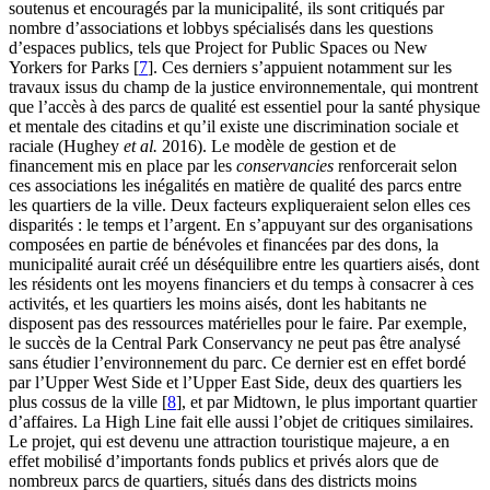
soutenus et encouragés par la municipalité, ils sont critiqués par
nombre d’associations et lobbys spécialisés dans les questions
d’espaces publics, tels que Project for Public Spaces ou New
Yorkers for Parks
[
7
]
. Ces derniers s’appuient notamment sur les
travaux issus du champ de la justice environnementale, qui montrent
que l’accès à des parcs de qualité est essentiel pour la santé physique
et mentale des citadins et qu’il existe une discrimination sociale et
raciale (Hughey
et al.
2016). Le modèle de gestion et de
financement mis en place par les
conservancies
renforcerait selon
ces associations les inégalités en matière de qualité des parcs entre
les quartiers de la ville. Deux facteurs expliqueraient selon elles ces
disparités : le temps et l’argent. En s’appuyant sur des organisations
composées en partie de bénévoles et financées par des dons, la
municipalité aurait créé un déséquilibre entre les quartiers aisés, dont
les résidents ont les moyens financiers et du temps à consacrer à ces
activités, et les quartiers les moins aisés, dont les habitants ne
disposent pas des ressources matérielles pour le faire. Par exemple,
le succès de la Central Park Conservancy ne peut pas être analysé
sans étudier l’environnement du parc. Ce dernier est en effet bordé
par l’Upper West Side et l’Upper East Side, deux des quartiers les
plus cossus de la ville
[
8
]
, et par Midtown, le plus important quartier
d’affaires. La High Line fait elle aussi l’objet de critiques similaires.
Le projet, qui est devenu une attraction touristique majeure, a en
effet mobilisé d’importants fonds publics et privés alors que de
nombreux parcs de quartiers, situés dans des districts moins