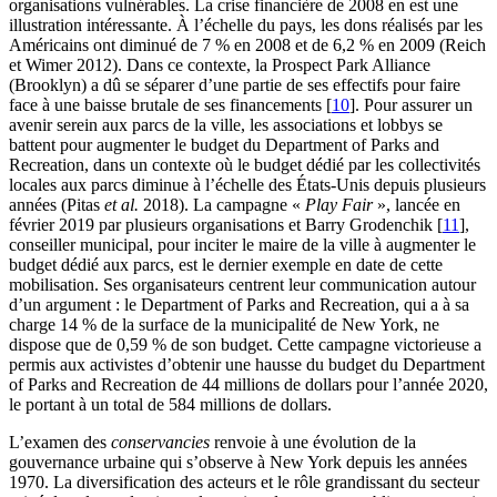
organisations vulnérables. La crise financière de 2008 en est une
illustration intéressante. À l’échelle du pays, les dons réalisés par les
Américains ont diminué de 7 % en 2008 et de 6,2 % en 2009 (Reich
et Wimer 2012). Dans ce contexte, la Prospect Park Alliance
(Brooklyn) a dû se séparer d’une partie de ses effectifs pour faire
face à une baisse brutale de ses financements
[
10
]
. Pour assurer un
avenir serein aux parcs de la ville, les associations et lobbys se
battent pour augmenter le budget du Department of Parks and
Recreation, dans un contexte où le budget dédié par les collectivités
locales aux parcs diminue à l’échelle des États-Unis depuis plusieurs
années (Pitas
et al.
2018). La campagne «
Play Fair
», lancée en
février 2019 par plusieurs organisations et Barry Grodenchik
[
11
]
,
conseiller municipal, pour inciter le maire de la ville à augmenter le
budget dédié aux parcs, est le dernier exemple en date de cette
mobilisation. Ses organisateurs centrent leur communication autour
d’un argument : le Department of Parks and Recreation, qui a à sa
charge 14 % de la surface de la municipalité de New York, ne
dispose que de 0,59 % de son budget. Cette campagne victorieuse a
permis aux activistes d’obtenir une hausse du budget du Department
of Parks and Recreation de 44 millions de dollars pour l’année 2020,
le portant à un total de 584 millions de dollars.
L’examen des
conservancies
renvoie à une évolution de la
gouvernance urbaine qui s’observe à New York depuis les années
1970. La diversification des acteurs et le rôle grandissant du secteur