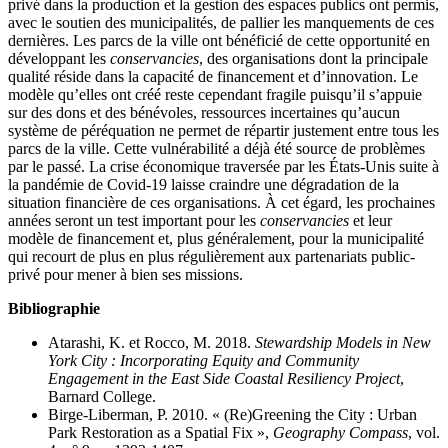
privé dans la production et la gestion des espaces publics ont permis,
avec le soutien des municipalités, de pallier les manquements de ces
dernières. Les parcs de la ville ont bénéficié de cette opportunité en
développant les
conservancies
, des organisations dont la principale
qualité réside dans la capacité de financement et d’innovation. Le
modèle qu’elles ont créé reste cependant fragile puisqu’il s’appuie
sur des dons et des bénévoles, ressources incertaines qu’aucun
système de péréquation ne permet de répartir justement entre tous les
parcs de la ville. Cette vulnérabilité a déjà été source de problèmes
par le passé. La crise économique traversée par les États-Unis suite à
la pandémie de Covid-19 laisse craindre une dégradation de la
situation financière de ces organisations. À cet égard, les prochaines
années seront un test important pour les
conservancies
et leur
modèle de financement et, plus généralement, pour la municipalité
qui recourt de plus en plus régulièrement aux partenariats public-
privé pour mener à bien ses missions.
Bibliographie
Atarashi, K. et Rocco, M. 2018.
Stewardship Models in New
York City : Incorporating Equity and Community
Engagement in the East Side Coastal Resiliency Project
,
Barnard College.
Birge-Liberman, P. 2010. « (Re)Greening the City : Urban
Park Restoration as a Spatial Fix »,
Geography Compass
, vol.