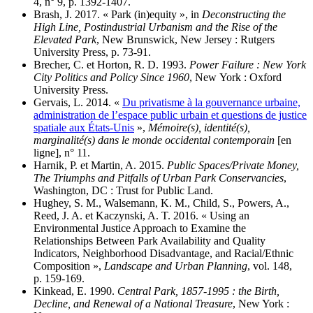
4, n° 9, p. 1392‑1407.
Brash, J. 2017. « Park (in)equity », in
Deconstructing the
High Line, Postindustrial Urbanism and the Rise of the
Elevated Park
, New Brunswick, New Jersey : Rutgers
University Press, p. 73‑91.
Brecher, C. et Horton, R. D. 1993.
Power Failure : New York
City Politics and Policy Since 1960
, New York : Oxford
University Press.
Gervais, L. 2014. «
Du privatisme à la gouvernance urbaine,
administration de l’espace public urbain et questions de justice
spatiale aux États-Unis
»,
Mémoire(s), identité(s),
marginalité(s) dans le monde occidental contemporain
[en
ligne], n° 11.
Harnik, P. et Martin, A. 2015.
Public Spaces/Private Money,
The Triumphs and Pitfalls of Urban Park Conservancies
,
Washington, DC : Trust for Public Land.
Hughey, S. M., Walsemann, K. M., Child, S., Powers, A.,
Reed, J. A. et Kaczynski, A. T. 2016. « Using an
Environmental Justice Approach to Examine the
Relationships Between Park Availability and Quality
Indicators, Neighborhood Disadvantage, and Racial/Ethnic
Composition »,
Landscape and Urban Planning
, vol. 148,
p. 159‑169.
Kinkead, E. 1990.
Central Park, 1857-1995 : the Birth,
Decline, and Renewal of a National Treasure
, New York :