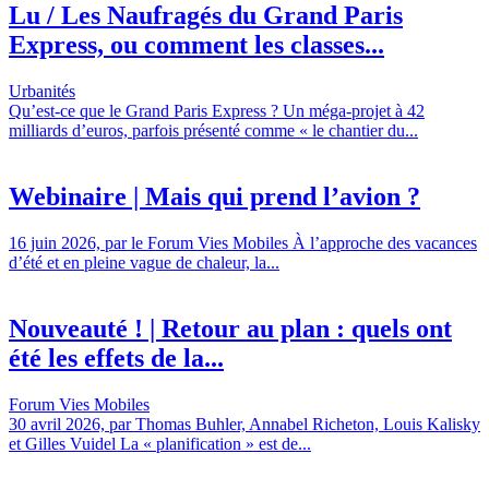
Lu / Les Naufragés du Grand Paris
Express, ou comment les classes...
Urbanités
Qu’est-ce que le Grand Paris Express ? Un méga-projet à 42
milliards d’euros, parfois présenté comme « le chantier du...
Webinaire | Mais qui prend l’avion ?
16 juin 2026, par le Forum Vies Mobiles À l’approche des vacances
d’été et en pleine vague de chaleur, la...
Nouveauté ! | Retour au plan : quels ont
été les effets de la...
Forum Vies Mobiles
30 avril 2026, par Thomas Buhler, Annabel Richeton, Louis Kalisky
et Gilles Vuidel La « planification » est de...