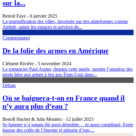
sur la...
Benoit Faye
- 6 janvier 2025
La touristification des villes, favorisée par des plateformes comme
Airbnb, sature les espaces et services de...
Commentaires
De la folie des armes en Amérique
Clément Rivière
- 5 novembre 2024
Le romancier Paul Auster, disparu cette année, montre l’ampleur des
morts liées aux armes à feu aux États-Unis dans...
Débats
Où se baignera-t-on en France quand il
n’y aura plus d’eau ?
Benoît Hachet & Julia Moutiez
- 12 juillet 2023
Se baigner n’a jamais été aussi désirable… ni aussi compliqué. Entre
hausse des coûts de l’énergie et pénurie d’eau,...