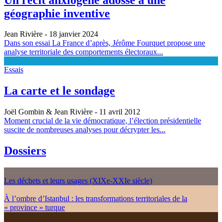
géographie inventive
Jean Rivière
- 18 janvier 2024
Dans son essai La France d’après, Jérôme Fourquet propose une
analyse territoriale des comportements électoraux...
Essais
La carte et le sondage
Joël Gombin & Jean Rivière
- 11 avril 2012
Moment crucial de la vie démocratique, l’élection présidentielle
suscite de nombreuses analyses pour décrypter les...
Dossiers
Les déchets et leurs usages (XIXe-XXIe siècle)
À l’ombre d’Istanbul : les transformations territoriales de la
« province » turque