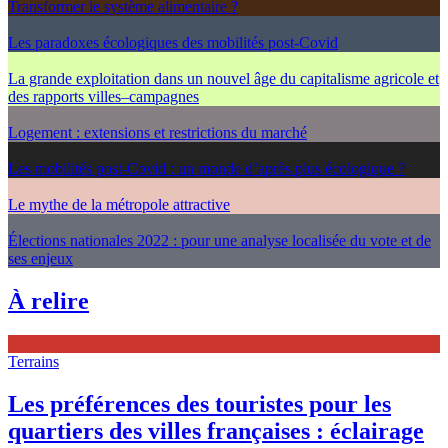
Transformer le système alimentaire ?
Les paradoxes écologiques des mobilités post-Covid
La grande exploitation dans un nouvel âge du capitalisme agricole et
des rapports villes–campagnes
Logement : extensions et restrictions du marché
Les mobilités post-Covid : un monde d’après plus écologique ?
Le mythe de la métropole attractive
Élections nationales 2022 : pour une analyse localisée du vote et de
ses enjeux
À relire
Terrains
Les préférences des touristes pour les
quartiers des villes françaises : éclairage