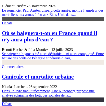
Clément Rivière
- 5 novembre 2024
Le romancier Paul Auster, disparu cette année, montre l’ampleur des
morts liées aux armes à feu aux États-Unis dans...
Débats
Où se baignera-t-on en France quand il
n’y aura plus d’eau ?
Benoît Hachet & Julia Moutiez
- 12 juillet 2023
Se baigner n’a jamais été aussi désirable… ni aussi compliqué. Entre
hausse des coûts de l’énergie et pénurie d’eau,...
Commentaires
Canicule et mortalité urbaine
Nicolas Larchet
- 26 septembre 2022
Dans un livre traduit récemment, Eric Klinenberg propose une
analyse éclairante des logiques sociales de la...
Débats