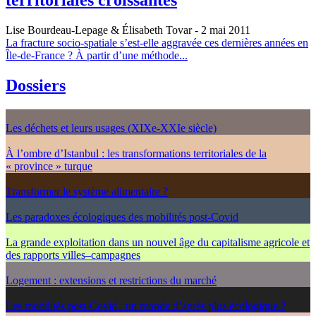
territoriales croissantes
Lise Bourdeau-Lepage & Élisabeth Tovar
- 2 mai 2011
La fracture socio-spatiale s’est-elle aggravée ces dernières années en
Île-de-France ? À partir d’une méthode...
Dossiers
Les déchets et leurs usages (XIXe-XXIe siècle)
À l’ombre d’Istanbul : les transformations territoriales de la
« province » turque
Transformer le système alimentaire ?
Les paradoxes écologiques des mobilités post-Covid
La grande exploitation dans un nouvel âge du capitalisme agricole et
des rapports villes–campagnes
Logement : extensions et restrictions du marché
Les mobilités post-Covid : un monde d’après plus écologique ?