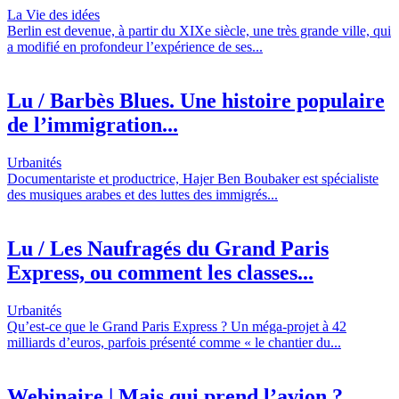
La Vie des idées
Berlin est devenue, à partir du XIXe siècle, une très grande ville, qui
a modifié en profondeur l’expérience de ses...
Lu / Barbès Blues. Une histoire populaire
de l’immigration...
Urbanités
Documentariste et productrice, Hajer Ben Boubaker est spécialiste
des musiques arabes et des luttes des immigrés...
Lu / Les Naufragés du Grand Paris
Express, ou comment les classes...
Urbanités
Qu’est-ce que le Grand Paris Express ? Un méga-projet à 42
milliards d’euros, parfois présenté comme « le chantier du...
Webinaire | Mais qui prend l’avion ?