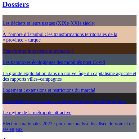
Dossiers
Les déchets et leurs usages (XIXe-XXIe siècle)
À l’ombre d’Istanbul : les transformations territoriales de la
« province » turque
Transformer le système alimentaire ?
Les paradoxes écologiques des mobilités post-Covid
La grande exploitation dans un nouvel âge du capitalisme agricole et
des rapports villes–campagnes
Logement : extensions et restrictions du marché
Les mobilités post-Covid : un monde d’après plus écologique ?
Le mythe de la métropole attractive
Élections nationales 2022 : pour une analyse localisée du vote et de
ses enjeux