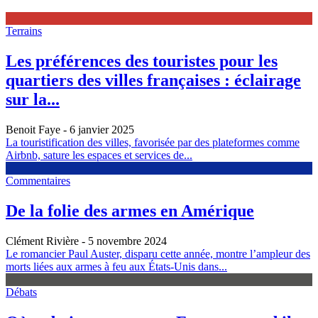
Terrains
Les préférences des touristes pour les
quartiers des villes françaises : éclairage
sur la...
Benoit Faye
- 6 janvier 2025
La touristification des villes, favorisée par des plateformes comme
Airbnb, sature les espaces et services de...
Commentaires
De la folie des armes en Amérique
Clément Rivière
- 5 novembre 2024
Le romancier Paul Auster, disparu cette année, montre l’ampleur des
morts liées aux armes à feu aux États-Unis dans...
Débats