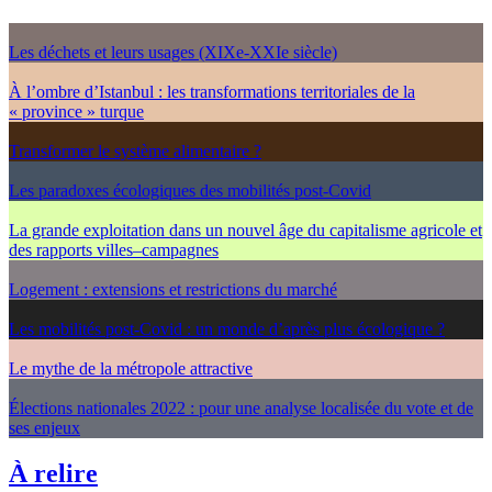
Les déchets et leurs usages (XIXe-XXIe siècle)
À l’ombre d’Istanbul : les transformations territoriales de la
« province » turque
Transformer le système alimentaire ?
Les paradoxes écologiques des mobilités post-Covid
La grande exploitation dans un nouvel âge du capitalisme agricole et
des rapports villes–campagnes
Logement : extensions et restrictions du marché
Les mobilités post-Covid : un monde d’après plus écologique ?
Le mythe de la métropole attractive
Élections nationales 2022 : pour une analyse localisée du vote et de
ses enjeux
À relire