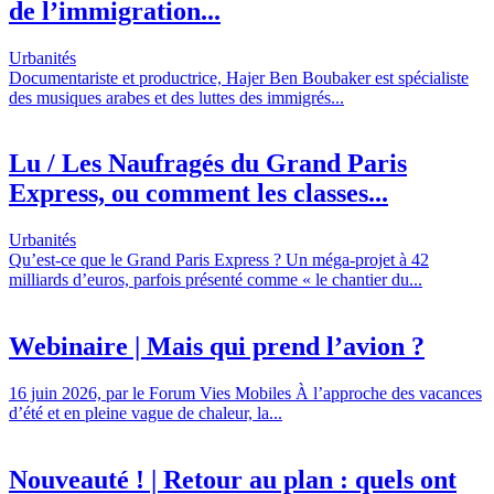
de l’immigration...
Urbanités
Documentariste et productrice, Hajer Ben Boubaker est spécialiste
des musiques arabes et des luttes des immigrés...
Lu / Les Naufragés du Grand Paris
Express, ou comment les classes...
Urbanités
Qu’est-ce que le Grand Paris Express ? Un méga-projet à 42
milliards d’euros, parfois présenté comme « le chantier du...
Webinaire | Mais qui prend l’avion ?
16 juin 2026, par le Forum Vies Mobiles À l’approche des vacances
d’été et en pleine vague de chaleur, la...
Nouveauté ! | Retour au plan : quels ont