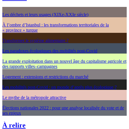
Les déchets et leurs usages (XIXe-XXIe siècle)
À l’ombre d’Istanbul : les transformations territoriales de la
« province » turque
Transformer le système alimentaire ?
Les paradoxes écologiques des mobilités post-Covid
La grande exploitation dans un nouvel âge du capitalisme agricole et
des rapports villes–campagnes
Logement : extensions et restrictions du marché
Les mobilités post-Covid : un monde d’après plus écologique ?
Le mythe de la métropole attractive
Élections nationales 2022 : pour une analyse localisée du vote et de
ses enjeux
À relire