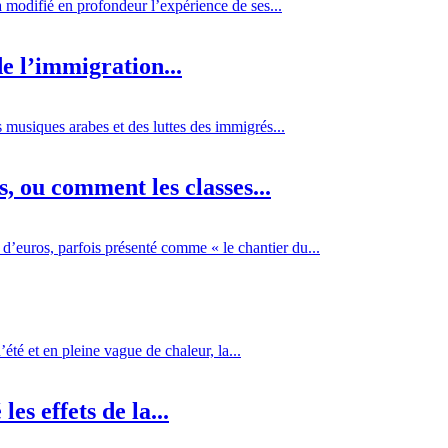
 a modifié en profondeur l’expérience de ses...
e l’immigration...
 musiques arabes et des luttes des immigrés...
 ou comment les classes...
d’euros, parfois présenté comme « le chantier du...
té et en pleine vague de chaleur, la...
es effets de la...