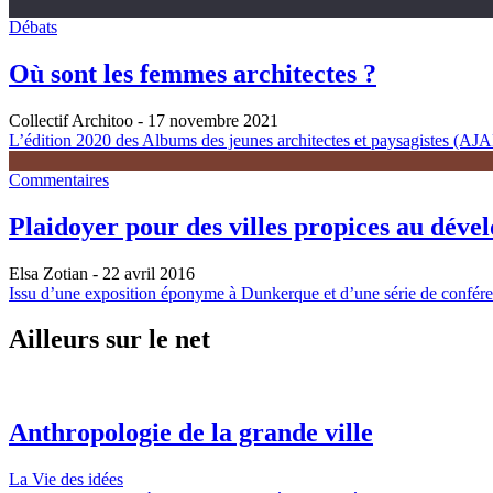
Débats
Où sont les femmes architectes ?
Collectif Architoo
- 17 novembre 2021
L’édition 2020 des Albums des jeunes architectes et paysagistes (AJAP)
Commentaires
Plaidoyer pour des villes propices au déve
Elsa Zotian
- 22 avril 2016
Issu d’une exposition éponyme à Dunkerque et d’une série de conférenc
Ailleurs sur le net
Anthropologie de la grande ville
La Vie des idées