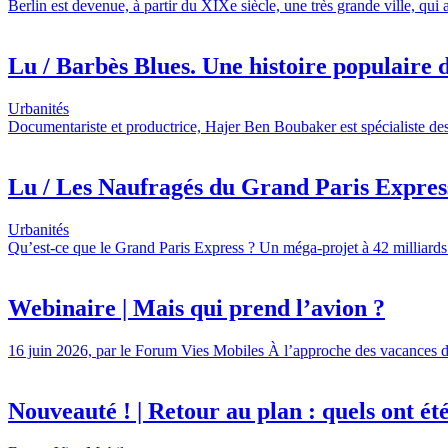
Berlin est devenue, à partir du XIXe siècle, une très grande ville, qui
Lu / Barbès Blues. Une histoire populaire d
Urbanités
Documentariste et productrice, Hajer Ben Boubaker est spécialiste des
Lu / Les Naufragés du Grand Paris Express,
Urbanités
Qu’est-ce que le Grand Paris Express ? Un méga-projet à 42 milliards 
Webinaire | Mais qui prend l’avion ?
16 juin 2026, par le Forum Vies Mobiles À l’approche des vacances d’é
Nouveauté ! | Retour au plan : quels ont été l