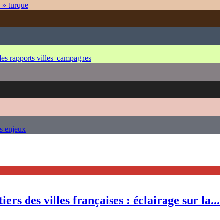
e » turque
 des rapports villes–campagnes
es enjeux
ers des villes françaises : éclairage sur la...