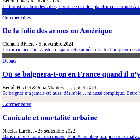
Benoit Faye
- 6 janvier 2025
La touristification des villes, favorisée par des plateformes comme Airb
Commentaires
De la folie des armes en Amérique
Clément Rivière
- 5 novembre 2024
Le romancier Paul Auster, disparu cette année, montre l’ampleur des m
Débats
Où se baignera-t-on en France quand il n’y
Benoît Hachet & Julia Moutiez
- 12 juillet 2023
Se baigner n’a jamais été aussi désirable… ni aussi compliqué. Entre h
Commentaires
Canicule et mortalité urbaine
Nicolas Larchet
- 26 septembre 2022
Dans un livre traduit récemment, Eric Klinenberg propose une analyse é