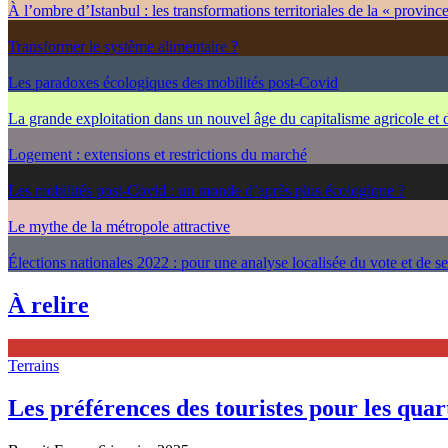
À l’ombre d’Istanbul : les transformations territoriales de la « provinc
Transformer le système alimentaire ?
Les paradoxes écologiques des mobilités post-Covid
La grande exploitation dans un nouvel âge du capitalisme agricole et
Logement : extensions et restrictions du marché
Les mobilités post-Covid : un monde d’après plus écologique ?
Le mythe de la métropole attractive
Élections nationales 2022 : pour une analyse localisée du vote et de s
À relire
Terrains
Les préférences des touristes pour les quarti