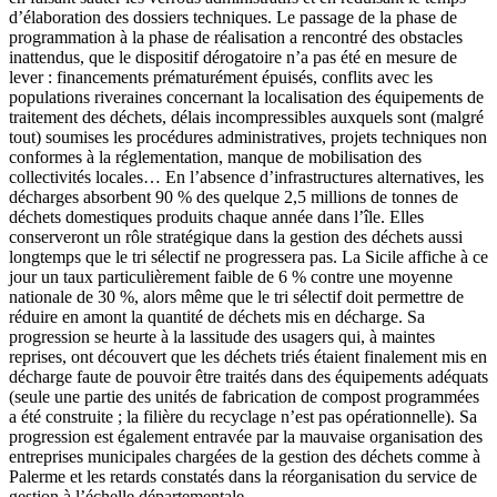
d’élaboration des dossiers techniques. Le passage de la phase de
programmation à la phase de réalisation a rencontré des obstacles
inattendus, que le dispositif dérogatoire n’a pas été en mesure de
lever : financements prématurément épuisés, conflits avec les
populations riveraines concernant la localisation des équipements de
traitement des déchets, délais incompressibles auxquels sont (malgré
tout) soumises les procédures administratives, projets techniques non
conformes à la réglementation, manque de mobilisation des
collectivités locales… En l’absence d’infrastructures alternatives, les
décharges absorbent 90 % des quelque 2,5 millions de tonnes de
déchets domestiques produits chaque année dans l’île. Elles
conserveront un rôle stratégique dans la gestion des déchets aussi
longtemps que le tri sélectif ne progressera pas. La Sicile affiche à ce
jour un taux particulièrement faible de 6 % contre une moyenne
nationale de 30 %, alors même que le tri sélectif doit permettre de
réduire en amont la quantité de déchets mis en décharge. Sa
progression se heurte à la lassitude des usagers qui, à maintes
reprises, ont découvert que les déchets triés étaient finalement mis en
décharge faute de pouvoir être traités dans des équipements adéquats
(seule une partie des unités de fabrication de compost programmées
a été construite ; la filière du recyclage n’est pas opérationnelle). Sa
progression est également entravée par la mauvaise organisation des
entreprises municipales chargées de la gestion des déchets comme à
Palerme et les retards constatés dans la réorganisation du service de
gestion à l’échelle départementale.