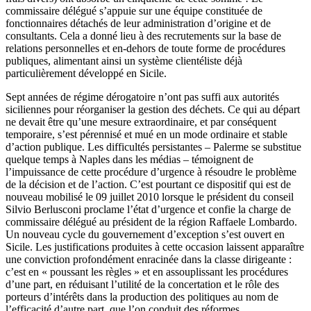
commissaire délégué s’appuie sur une équipe constituée de
fonctionnaires détachés de leur administration d’origine et de
consultants. Cela a donné lieu à des recrutements sur la base de
relations personnelles et en-dehors de toute forme de procédures
publiques, alimentant ainsi un système clientéliste déjà
particulièrement développé en Sicile.
Sept années de régime dérogatoire n’ont pas suffi aux autorités
siciliennes pour réorganiser la gestion des déchets. Ce qui au départ
ne devait être qu’une mesure extraordinaire, et par conséquent
temporaire, s’est pérennisé et mué en un mode ordinaire et stable
d’action publique. Les difficultés persistantes – Palerme se substitue
quelque temps à Naples dans les médias – témoignent de
l’impuissance de cette procédure d’urgence à résoudre le problème
de la décision et de l’action. C’est pourtant ce dispositif qui est de
nouveau mobilisé le 09 juillet 2010 lorsque le président du conseil
Silvio Berlusconi proclame l’état d’urgence et confie la charge de
commissaire délégué au président de la région Raffaele Lombardo.
Un nouveau cycle du gouvernement d’exception s’est ouvert en
Sicile. Les justifications produites à cette occasion laissent apparaître
une conviction profondément enracinée dans la classe dirigeante :
c’est en « poussant les règles » et en assouplissant les procédures
d’une part, en réduisant l’utilité de la concertation et le rôle des
porteurs d’intérêts dans la production des politiques au nom de
l’efficacité d’autre part, que l’on conduit des réformes.