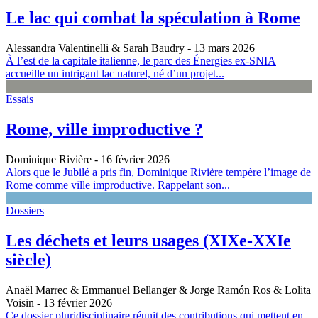
Le lac qui combat la spéculation à Rome
Alessandra Valentinelli & Sarah Baudry
- 13 mars 2026
À l’est de la capitale italienne, le parc des Énergies ex-SNIA
accueille un intrigant lac naturel, né d’un projet...
Essais
Rome, ville improductive ?
Dominique Rivière
- 16 février 2026
Alors que le Jubilé a pris fin, Dominique Rivière tempère l’image de
Rome comme ville improductive. Rappelant son...
Dossiers
Les déchets et leurs usages (XIXe-XXIe
siècle)
Anaël Marrec & Emmanuel Bellanger & Jorge Ramón Ros & Lolita
Voisin
- 13 février 2026
Ce dossier pluridisciplinaire réunit des contributions qui mettent en