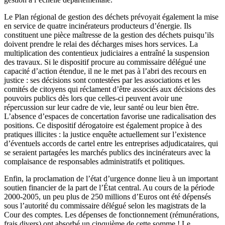
Le Plan régional de gestion des déchets prévoyait également la mise
en service de quatre incinérateurs producteurs d’énergie. Ils
constituent une pièce maîtresse de la gestion des déchets puisqu’ils
doivent prendre le relai des décharges mises hors services. La
multiplication des contentieux judiciaires a entraîné la suspension
des travaux. Si le dispositif procure au commissaire délégué une
capacité d’action étendue, il ne le met pas à l’abri des recours en
justice : ses décisions sont contestées par les associations et les
comités de citoyens qui réclament d’être associés aux décisions des
pouvoirs publics dès lors que celles-ci peuvent avoir une
répercussion sur leur cadre de vie, leur santé ou leur bien être.
L’absence d’espaces de concertation favorise une radicalisation des
positions. Ce dispositif dérogatoire est également propice à des
pratiques illicites : la justice enquête actuellement sur l’existence
d’éventuels accords de cartel entre les entreprises adjudicataires, qui
se seraient partagées les marchés publics des incinérateurs avec la
complaisance de responsables administratifs et politiques.
Enfin, la proclamation de l’état d’urgence donne lieu à un important
soutien financier de la part de l’État central. Au cours de la période
2000-2005, un peu plus de 250 millions d’Euros ont été dépensés
sous l’autorité du commissaire délégué selon les magistrats de la
Cour des comptes. Les dépenses de fonctionnement (rémunérations,
frais divers) ont absorbé un cinquième de cette somme ! Le