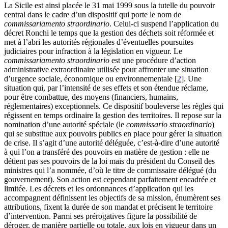
La Sicile est ainsi placée le 31 mai 1999 sous la tutelle du pouvoir
central dans le cadre d’un dispositif qui porte le nom de
commissariamento straordinario
. Celui-ci suspend l’application du
décret Ronchi le temps que la gestion des déchets soit réformée et
met à l’abri les autorités régionales d’éventuelles poursuites
judiciaires pour infraction à la législation en vigueur. Le
commissariamento straordinario
est une procédure d’action
administrative extraordinaire utilisée pour affronter une situation
d’urgence sociale, économique ou environnementale
[
2
]
. Une
situation qui, par l’intensité de ses effets et son étendue réclame,
pour être combattue, des moyens (financiers, humains,
réglementaires) exceptionnels. Ce dispositif bouleverse les règles qui
régissent en temps ordinaire la gestion des territoires. Il repose sur la
nomination d’une autorité spéciale (le
commissario straordinario
)
qui se substitue aux pouvoirs publics en place pour gérer la situation
de crise. Il s’agit d’une autorité déléguée, c’est-à-dire d’une autorité
à qui l’on a transféré des pouvoirs en matière de gestion : elle ne
détient pas ses pouvoirs de la loi mais du président du Conseil des
ministres qui l’a nommée, d’où le titre de commissaire délégué (du
gouvernement). Son action est cependant parfaitement encadrée et
limitée. Les décrets et les ordonnances d’application qui les
accompagnent définissent les objectifs de sa mission, énumèrent ses
attributions, fixent la durée de son mandat et précisent le territoire
d’intervention. Parmi ses prérogatives figure la possibilité de
déroger, de manière partielle ou totale, aux lois en vigueur dans un