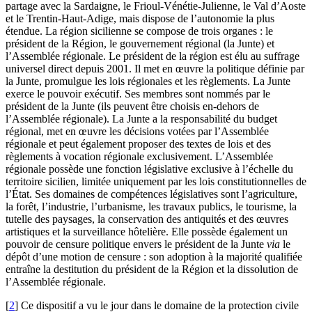
partage avec la Sardaigne, le Frioul-Vénétie-Julienne, le Val d’Aoste
et le Trentin-Haut-Adige, mais dispose de l’autonomie la plus
étendue. La région sicilienne se compose de trois organes : le
président de la Région, le gouvernement régional (la Junte) et
l’Assemblée régionale. Le président de la région est élu au suffrage
universel direct depuis 2001. Il met en œuvre la politique définie par
la Junte, promulgue les lois régionales et les règlements. La Junte
exerce le pouvoir exécutif. Ses membres sont nommés par le
président de la Junte (ils peuvent être choisis en-dehors de
l’Assemblée régionale). La Junte a la responsabilité du budget
régional, met en œuvre les décisions votées par l’Assemblée
régionale et peut également proposer des textes de lois et des
règlements à vocation régionale exclusivement. L’Assemblée
régionale possède une fonction législative exclusive à l’échelle du
territoire sicilien, limitée uniquement par les lois constitutionnelles de
l’État. Ses domaines de compétences législatives sont l’agriculture,
la forêt, l’industrie, l’urbanisme, les travaux publics, le tourisme, la
tutelle des paysages, la conservation des antiquités et des œuvres
artistiques et la surveillance hôtelière. Elle possède également un
pouvoir de censure politique envers le président de la Junte
via
le
dépôt d’une motion de censure : son adoption à la majorité qualifiée
entraîne la destitution du président de la Région et la dissolution de
l’Assemblée régionale.
[
2
]
Ce dispositif a vu le jour dans le domaine de la protection civile