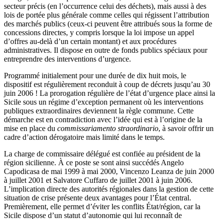
secteur précis (en l’occurrence celui des déchets), mais aussi à des
lois de portée plus générale comme celles qui régissent l’attribution
des marchés publics (ceux-ci peuvent être attribués sous la forme de
concessions directes, y compris lorsque la loi impose un appel
d’offres au-delà d’un certain montant) et aux procédures
administratives. Il dispose en outre de fonds publics spéciaux pour
entreprendre des interventions d’urgence.
Programmé initialement pour une durée de dix huit mois, le
dispositif est régulièrement reconduit à coup de décrets jusqu’au 30
juin 2006 ! La prorogation régulière de l’état d’urgence place ainsi la
Sicile sous un régime d’exception permanent où les interventions
publiques extraordinaires deviennent la règle commune. Cette
démarche est en contradiction avec l’idée qui est à l’origine de la
mise en place du
commissariamento straordinario
, à savoir offrir un
cadre d’action dérogatoire mais limité dans le temps.
La charge de commissaire délégué est confiée au président de la
région sicilienne. À ce poste se sont ainsi succédés Angelo
Capodicasa de mai 1999 à mai 2000, Vincenzo Leanza de juin 2000
à juillet 2001 et Salvatore Cuffaro de juillet 2001 à juin 2006.
L’implication directe des autorités régionales dans la gestion de cette
situation de crise présente deux avantages pour l’État central.
Premièrement, elle permet d’éviter les conflits État/région, car la
Sicile dispose d’un statut d’autonomie qui lui reconnaît de