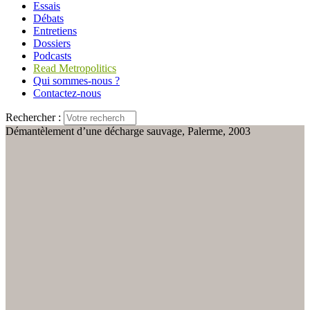
Essais
Débats
Entretiens
Dossiers
Podcasts
Read Metropolitics
Qui sommes-nous ?
Contactez-nous
Rechercher :
Démantèlement d’une décharge sauvage, Palerme, 2003