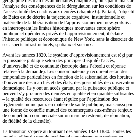
géographie des marchés alimentaires (chapitre 5), puis par le biais de
l’analyse des conséquences de la dérégulation sur les conditions de
l’accessibilité des citadins aux denrées (chapitre 6). Partant, l’objectif
de Baics est de décrire la trajectoire cognitive, institutionnelle et
matérielle de la libéralisation de l’approvisionnement new-yorkais :
en interrogeant les limites historiques mouvantes entre sphère
publique et opérateurs privés de l’approvisionnement, il éclaire
l’histoire politique et économique de New York, sans la dissocier de
ses aspects infrastructurels, spatiaux et sociaux.
Avant les années 1820, le système d’approvisionnement est régi par
la puissance publique selon des principes d’équité d’accès,
d’universalité et de continuité (isotropie dans l’absolu et réponse
relative à la demande). Les consommateurs y recourent selon des
temporalités particulières en fonction de la saisonnalité, des horaires
d’ouverture des marchés et des étals, des possibilités de conservation
domestique. Ils y ont un accès garanti par la puissance publique et
peuvent s’y procurer des denrées en qualité et en quantité suffisantes
– la qualité des ressources étant régulée par l’application des
règlements municipaux en matière de santé publique, mais aussi par
une forme de contrôle mutuel des commerçants eux-mêmes (enjeux
de compétition commerciale sur un marché restreint, de réputation,
de fidélité de la clientèle).
La transition s’opère au tournant des années 1820-1830. Toutes les
grandes villes du monde occidental connaissent une croissance