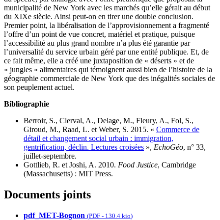
municipalité de New York avec les marchés qu’elle gérait au début
du XIXe siècle. Ainsi peut-on en tirer une double conclusion.
Premier point, la libéralisation de l’approvisionnement a fragmenté
l’offre d’un point de vue concret, matériel et pratique, puisque
l’accessibilité au plus grand nombre n’a plus été garantie par
l’universalité du service urbain géré par une entité publique. Et, de
ce fait même, elle a créé une juxtaposition de « déserts » et de
« jungles » alimentaires qui témoignent aussi bien de l’histoire de la
géographie commerciale de New York que des inégalités sociales de
son peuplement actuel.
Bibliographie
Berroir, S., Clerval, A., Delage, M., Fleury, A., Fol, S.,
Giroud, M., Raad, L. et Weber, S. 2015. «
Commerce de
détail et changement social urbain : immigration,
gentrification, déclin. Lectures croisées
»,
EchoGéo
, n° 33,
juillet‑septembre.
Gottlieb, R. et Joshi, A. 2010.
Food Justice
, Cambridge
(Massachusetts) : MIT Press.
Documents joints
pdf_MET-Bognon
(
PDF
-
130.4 kio
)