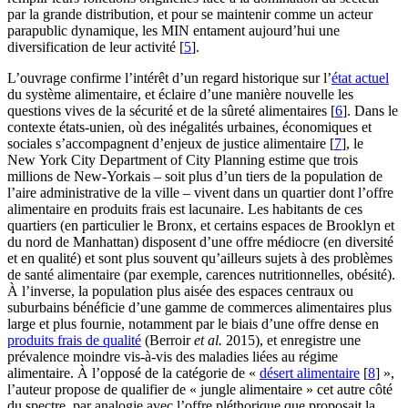
par la grande distribution, et pour se maintenir comme un acteur
parapublic dynamique, les MIN entament aujourd’hui une
diversification de leur activité
[
5
]
.
L’ouvrage confirme l’intérêt d’un regard historique sur l’
état actuel
du système alimentaire, et éclaire d’une manière nouvelle les
questions vives de la sécurité et de la sûreté alimentaires
[
6
]
. Dans le
contexte états-unien, où des inégalités urbaines, économiques et
sociales s’accompagnent d’enjeux de justice alimentaire
[
7
]
, le
New York City Department of City Planning estime que trois
millions de New-Yorkais – soit plus d’un tiers de la population de
l’aire administrative de la ville – vivent dans un quartier dont l’offre
alimentaire en produits frais est lacunaire. Les habitants de ces
quartiers (en particulier le Bronx, et certains espaces de Brooklyn et
du nord de Manhattan) disposent d’une offre médiocre (en diversité
et en qualité) et sont plus souvent qu’ailleurs sujets à des problèmes
de santé alimentaire (par exemple, carences nutritionnelles, obésité).
À l’inverse, la population plus aisée des espaces centraux ou
suburbains bénéficie d’une gamme de commerces alimentaires plus
large et plus fournie, notamment par le biais d’une offre dense en
produits frais de qualité
(Berroir
et al.
2015), et enregistre une
prévalence moindre vis-à-vis des maladies liées au régime
alimentaire. À l’opposé de la catégorie de «
désert alimentaire
[
8
]
»,
l’auteur propose de qualifier de « jungle alimentaire » cet autre côté
du spectre, par analogie avec l’offre pléthorique que proposait la