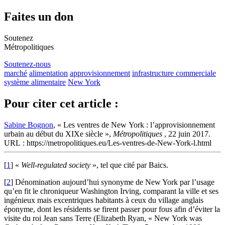
Faites un don
Soutenez
Métropolitiques
Soutenez-nous
marché
alimentation
approvisionnement
infrastructure commerciale
système alimentaire
New York
Pour citer cet article :
Sabine Bognon
, « Les ventres de New York : l’approvisionnement
urbain au début du XIXe siècle »,
Métropolitiques
, 22 juin 2017.
URL : https://metropolitiques.eu/Les-ventres-de-New-York-l.html
[
1
]
«
Well-regulated society
», tel que cité par Baics.
[
2
]
Dénomination aujourd’hui synonyme de New York par l’usage
qu’en fit le chroniqueur Washington Irving, comparant la ville et ses
ingénieux mais excentriques habitants à ceux du village anglais
éponyme, dont les résidents se firent passer pour fous afin d’éviter la
visite du roi Jean sans Terre (Elizabeth Ryan, « New York was