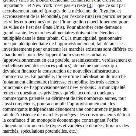
importante – et New York n’est pas en reste
[
3
]
– que ce soit par
accroissement naturel (progrès de la médecine, de l’hygiène et
accroissement de la fécondité), par l’exode rural (en particulier pour
les villes européennes) ou par l’immigration (spécifiquement pour
les villes de l’est des États-Unis). Pour absorber cette demande
grandissante, les marchés alimentaires doivent être étendus et
multipliés dans le tissu urbain. Or, la municipalité, gestionnaire
presque plénipotentiaire de l’approvisionnement, fait défaut : les
investissements pour entretenir les marchés existants sont différés ou
abandonnés pour développer d’autres services urbains
(approvisionnement en eau potable, assainissement, verdissement et
embellissement des espaces publics), de même que ceux qui
devraient financer la construction de nouvelles infrastructures
commerciales. En parallèle, l’idée d’une libéralisation du marché
(notamment alimentaire) intéresse et mobilise les trois acteurs
principaux de l’approvisionnement new-yorkais : la municipalité
remet en question les privilèges qu’elle accorde à quelques
commerçants patentés au détriment de très nombreux autres, tout
aussi compétents, pour accomplir l’approvisionnement ; les
commerçants indépendants dénoncent une concurrence injuste du
fait de l’existence de marchés protégés ; les consommateurs défient
la confiance d’un monopole économique contraignant l’offre
alimentaire commerciale (types et variétés de denrées, horaires des
marchés, spéculations potentielles, etc.).