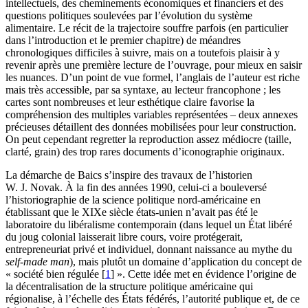
intellectuels, des cheminements économiques et financiers et des
questions politiques soulevées par l’évolution du système
alimentaire. Le récit de la trajectoire souffre parfois (en particulier
dans l’introduction et le premier chapitre) de méandres
chronologiques difficiles à suivre, mais on a toutefois plaisir à y
revenir après une première lecture de l’ouvrage, pour mieux en saisir
les nuances. D’un point de vue formel, l’anglais de l’auteur est riche
mais très accessible, par sa syntaxe, au lecteur francophone ; les
cartes sont nombreuses et leur esthétique claire favorise la
compréhension des multiples variables représentées – deux annexes
précieuses détaillent des données mobilisées pour leur construction.
On peut cependant regretter la reproduction assez médiocre (taille,
clarté, grain) des trop rares documents d’iconographie originaux.
La démarche de Baics s’inspire des travaux de l’historien
W. J. Novak. À la fin des années 1990, celui-ci a bouleversé
l’historiographie de la science politique nord-américaine en
établissant que le XIXe siècle états-unien n’avait pas été le
laboratoire du libéralisme contemporain (dans lequel un État libéré
du joug colonial laisserait libre cours, voire protégerait,
entrepreneuriat privé et individuel, donnant naissance au mythe du
self-made man
), mais plutôt un domaine d’application du concept de
« société bien régulée
[
1
]
». Cette idée met en évidence l’origine de
la décentralisation de la structure politique américaine qui
régionalise, à l’échelle des États fédérés, l’autorité publique et, de ce