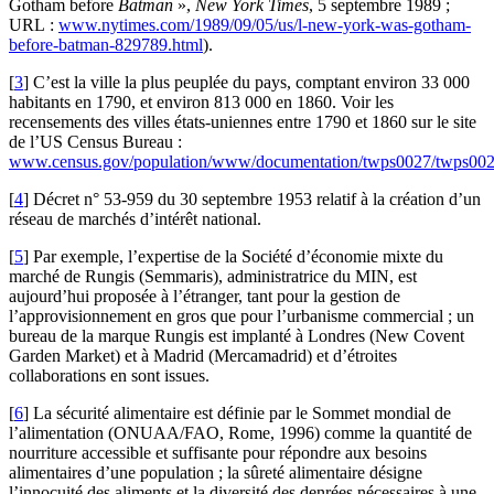
Gotham before
Batman
»,
New York Times
, 5 septembre 1989 ;
URL :
www.nytimes.com/1989/09/05/us/l-new-york-was-gotham-
before-batman-829789.html
).
[
3
]
C’est la ville la plus peuplée du pays, comptant environ 33 000
habitants en 1790, et environ 813 000 en 1860. Voir les
recensements des villes états-uniennes entre 1790 et 1860 sur le site
de l’US Census Bureau :
www.census.gov/population/www/documentation/twps0027/twps002
[
4
]
Décret n° 53-959 du 30 septembre 1953 relatif à la création d’un
réseau de marchés d’intérêt national.
[
5
]
Par exemple, l’expertise de la Société d’économie mixte du
marché de Rungis (Semmaris), administratrice du MIN, est
aujourd’hui proposée à l’étranger, tant pour la gestion de
l’approvisionnement en gros que pour l’urbanisme commercial ; un
bureau de la marque Rungis est implanté à Londres (New Covent
Garden Market) et à Madrid (Mercamadrid) et d’étroites
collaborations en sont issues.
[
6
]
La sécurité alimentaire est définie par le Sommet mondial de
l’alimentation (ONUAA/FAO, Rome, 1996) comme la quantité de
nourriture accessible et suffisante pour répondre aux besoins
alimentaires d’une population ; la sûreté alimentaire désigne
l’innocuité des aliments et la diversité des denrées nécessaires à une