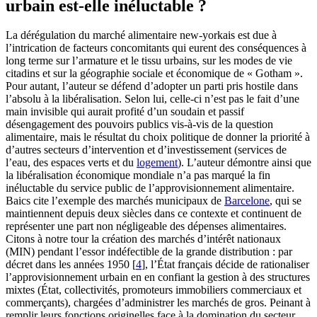
urbain est-elle inéluctable ?
La dérégulation du marché alimentaire new-yorkais est due à
l’intrication de facteurs concomitants qui eurent des conséquences à
long terme sur l’armature et le tissu urbains, sur les modes de vie
citadins et sur la géographie sociale et économique de « Gotham ».
Pour autant, l’auteur se défend d’adopter un parti pris hostile dans
l’absolu à la libéralisation. Selon lui, celle-ci n’est pas le fait d’une
main invisible qui aurait profité d’un soudain et passif
désengagement des pouvoirs publics vis-à-vis de la question
alimentaire, mais le résultat du choix politique de donner la priorité à
d’autres secteurs d’intervention et d’investissement (services de
l’eau, des espaces verts et du
logement
). L’auteur démontre ainsi que
la libéralisation économique mondiale n’a pas marqué la fin
inéluctable du service public de l’approvisionnement alimentaire.
Baics cite l’exemple des marchés municipaux de
Barcelone
, qui se
maintiennent depuis deux siècles dans ce contexte et continuent de
représenter une part non négligeable des dépenses alimentaires.
Citons à notre tour la création des marchés d’intérêt nationaux
(MIN) pendant l’essor indéfectible de la grande distribution : par
décret dans les années 1950
[
4
]
, l’État français décide de rationaliser
l’approvisionnement urbain en en confiant la gestion à des structures
mixtes (État, collectivités, promoteurs immobiliers commerciaux et
commerçants), chargées d’administrer les marchés de gros. Peinant à
remplir leurs fonctions originelles face à la domination du secteur