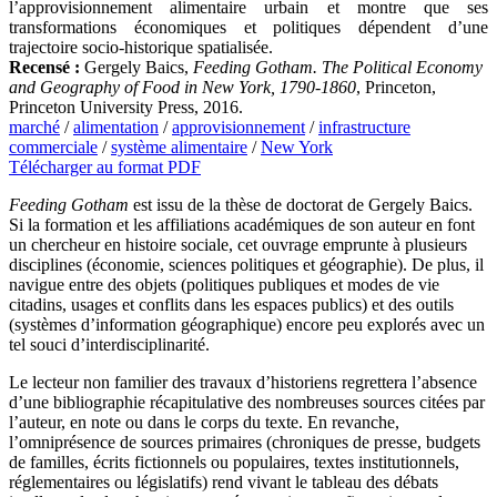
l’approvisionnement alimentaire urbain et montre que ses
transformations économiques et politiques dépendent d’une
trajectoire socio-historique spatialisée.
Recensé :
Gergely Baics,
Feeding Gotham. The Political Economy
and Geography of Food in New York, 1790‑1860
, Princeton,
Princeton University Press, 2016.
marché
/
alimentation
/
approvisionnement
/
infrastructure
commerciale
/
système alimentaire
/
New York
Télécharger au format PDF
Feeding Gotham
est issu de la thèse de doctorat de Gergely Baics.
Si la formation et les affiliations académiques de son auteur en font
un chercheur en histoire sociale, cet ouvrage emprunte à plusieurs
disciplines (économie, sciences politiques et géographie). De plus, il
navigue entre des objets (politiques publiques et modes de vie
citadins, usages et conflits dans les espaces publics) et des outils
(systèmes d’information géographique) encore peu explorés avec un
tel souci d’interdisciplinarité.
Le lecteur non familier des travaux d’historiens regrettera l’absence
d’une bibliographie récapitulative des nombreuses sources citées par
l’auteur, en note ou dans le corps du texte. En revanche,
l’omniprésence de sources primaires (chroniques de presse, budgets
de familles, écrits fictionnels ou populaires, textes institutionnels,
réglementaires ou législatifs) rend vivant le tableau des débats