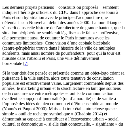
Les derniers projets parisiens – construits ou proposés – semblent
indiquer l’héritage officieux du CDU dans l’approche des tours à
Paris et son hybridation avec le principe d’acupuncture que
défendait Jean Nouvel au début des années 2000. La tour Triangle
s’inscrit dans cette histoire de l’architecture de grande hauteur, que la
situation périphérique semblerait légaliser « de fait » : inoffensive,
elle permettrait aussi de couturer le Paris intramuros avec les
communes limitrophes. Cette vision d’une capitale bicéphale
(centre-périphérie) trouve dans l’histoire de la ville de multiples
adhérents, mais aussi nombre de pourfendeurs, pour qui la tour est
nuisible dans l’absolu et Paris, une ville définitivement
horizontale
[
7
]
.
Si la tour doit être pensée et présentée comme un objet-logo criant sa
puissance à la ville entière, alors toute tentative de consultation
populaire est effectivement vaine. Largement commentés depuis des
années, le marketing urbain et la starchitecture en tant que soutiens
de la concurrence entre métropoles et outils de communication
éveillent le soupçon d’immoralité (ou d’amoralité) et de vanité à
l’opposé des idées de bien commun et d’être ensemble au monde
(Younès et Paquot 2000). Mais si la tour était autre chose que ce
simple « outil de recharge symbolique » (Chadoin 2014) et
démontrait sa capacité à contribuer à l’écosystème urbain – social,
culturel et économique –, si elle était contextuelle, « signifiante » du