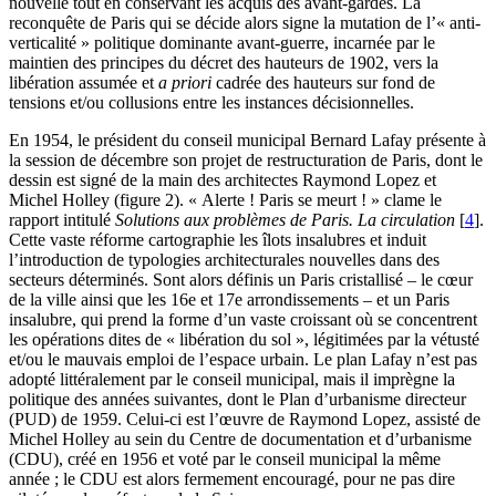
nouvelle tout en conservant les acquis des avant-gardes. La
reconquête de Paris qui se décide alors signe la mutation de l’« anti-
verticalité » politique dominante avant-guerre, incarnée par le
maintien des principes du décret des hauteurs de 1902, vers la
libération assumée et
a priori
cadrée des hauteurs sur fond de
tensions et/ou collusions entre les instances décisionnelles.
En 1954, le président du conseil municipal Bernard Lafay présente à
la session de décembre son projet de restructuration de Paris, dont le
dessin est signé de la main des architectes Raymond Lopez et
Michel Holley (figure 2). « Alerte ! Paris se meurt ! » clame le
rapport intitulé
Solutions aux problèmes de Paris. La circulation
[
4
]
.
Cette vaste réforme cartographie les îlots insalubres et induit
l’introduction de typologies architecturales nouvelles dans des
secteurs déterminés. Sont alors définis un Paris cristallisé – le cœur
de la ville ainsi que les 16e et 17e arrondissements – et un Paris
insalubre, qui prend la forme d’un vaste croissant où se concentrent
les opérations dites de « libération du sol », légitimées par la vétusté
et/ou le mauvais emploi de l’espace urbain. Le plan Lafay n’est pas
adopté littéralement par le conseil municipal, mais il imprègne la
politique des années suivantes, dont le Plan d’urbanisme directeur
(PUD) de 1959. Celui-ci est l’œuvre de Raymond Lopez, assisté de
Michel Holley au sein du Centre de documentation et d’urbanisme
(CDU), créé en 1956 et voté par le conseil municipal la même
année ; le CDU est alors fermement encouragé, pour ne pas dire