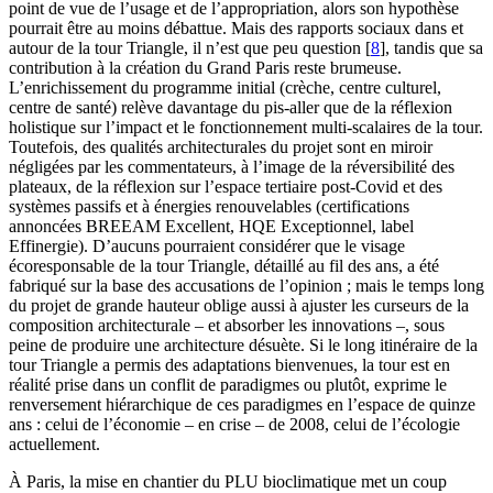
point de vue de l’usage et de l’appropriation, alors son hypothèse
pourrait être au moins débattue. Mais des rapports sociaux dans et
autour de la tour Triangle, il n’est que peu question
[
8
]
, tandis que sa
contribution à la création du Grand Paris reste brumeuse.
L’enrichissement du programme initial (crèche, centre culturel,
centre de santé) relève davantage du pis-aller que de la réflexion
holistique sur l’impact et le fonctionnement multi-scalaires de la tour.
Toutefois, des qualités architecturales du projet sont en miroir
négligées par les commentateurs, à l’image de la réversibilité des
plateaux, de la réflexion sur l’espace tertiaire post-Covid et des
systèmes passifs et à énergies renouvelables (certifications
annoncées BREEAM Excellent, HQE Exceptionnel, label
Effinergie). D’aucuns pourraient considérer que le visage
écoresponsable de la tour Triangle, détaillé au fil des ans, a été
fabriqué sur la base des accusations de l’opinion ; mais le temps long
du projet de grande hauteur oblige aussi à ajuster les curseurs de la
composition architecturale – et absorber les innovations –, sous
peine de produire une architecture désuète. Si le long itinéraire de la
tour Triangle a permis des adaptations bienvenues, la tour est en
réalité prise dans un conflit de paradigmes ou plutôt, exprime le
renversement hiérarchique de ces paradigmes en l’espace de quinze
ans : celui de l’économie – en crise – de 2008, celui de l’écologie
actuellement.
À Paris, la mise en chantier du PLU bioclimatique met un coup