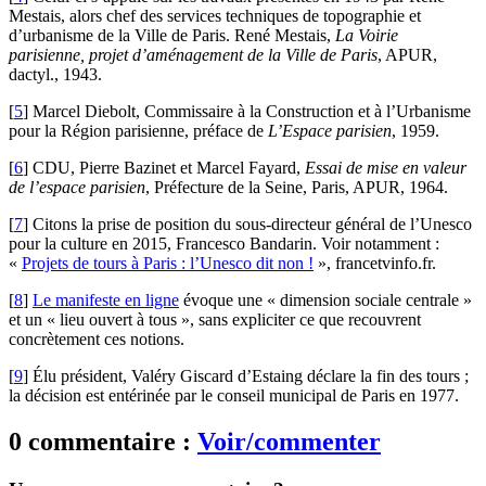
Mestais, alors chef des services techniques de topographie et
d’urbanisme de la Ville de Paris. René Mestais,
La Voirie
parisienne, projet d’aménagement de la Ville de Paris
, APUR,
dactyl., 1943.
[
5
]
Marcel Diebolt, Commissaire à la Construction et à l’Urbanisme
pour la Région parisienne, préface de
L’Espace parisien
, 1959.
[
6
]
CDU, Pierre Bazinet et Marcel Fayard,
Essai de mise en valeur
de l’espace parisien
, Préfecture de la Seine, Paris, APUR, 1964.
[
7
]
Citons la prise de position du sous-directeur général de l’Unesco
pour la culture en 2015, Francesco Bandarin. Voir notamment :
«
Projets de tours à Paris : l’Unesco dit non !
», francetvinfo.fr.
[
8
]
Le manifeste en ligne
évoque une « dimension sociale centrale »
et un « lieu ouvert à tous », sans expliciter ce que recouvrent
concrètement ces notions.
[
9
]
Élu président, Valéry Giscard d’Estaing déclare la fin des tours ;
la décision est entérinée par le conseil municipal de Paris en 1977.
0 commentaire :
Voir/commenter