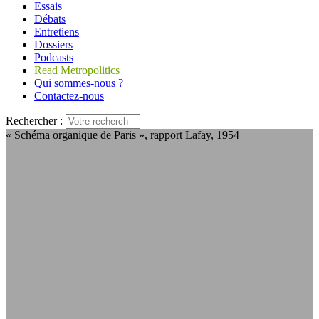
Essais
Débats
Entretiens
Dossiers
Podcasts
Read Metropolitics
Qui sommes-nous ?
Contactez-nous
Rechercher :
« Schéma organique de Paris », rapport Lafay, 1954