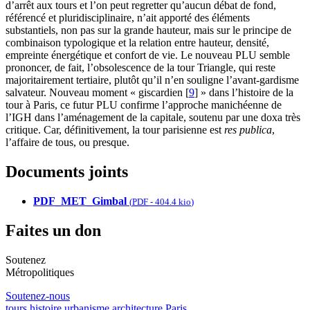
d’arrêt aux tours et l’on peut regretter qu’aucun débat de fond,
référencé et pluridisciplinaire, n’ait apporté des éléments
substantiels, non pas sur la grande hauteur, mais sur le principe de
combinaison typologique et la relation entre hauteur, densité,
empreinte énergétique et confort de vie. Le nouveau PLU semble
prononcer, de fait, l’obsolescence de la tour Triangle, qui reste
majoritairement tertiaire, plutôt qu’il n’en souligne l’avant-gardisme
salvateur. Nouveau moment « giscardien
[
9
]
» dans l’histoire de la
tour à Paris, ce futur PLU confirme l’approche manichéenne de
l’IGH dans l’aménagement de la capitale, soutenu par une doxa très
critique. Car, définitivement, la tour parisienne est
res publica
,
l’affaire de tous, ou presque.
Documents joints
PDF_MET_Gimbal
(
PDF
-
404.4 kio
)
Faites un don
Soutenez
Métropolitiques
Soutenez-nous
tours
histoire
urbanisme
architecture
Paris