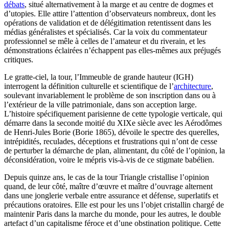
débats
, situé alternativement à la marge et au centre de dogmes et
d’utopies. Elle attire l’attention d’observateurs nombreux, dont les
opérations de validation et de délégitimation retentissent dans les
médias généralistes et spécialisés. Car la voix du commentateur
professionnel se mêle à celles de l’amateur et du riverain, et les
démonstrations éclairées n’échappent pas elles-mêmes aux préjugés
critiques.
Le gratte-ciel, la tour, l’Immeuble de grande hauteur (IGH)
interrogent la définition culturelle et scientifique de l’
architecture
,
soulevant invariablement le problème de son inscription dans ou à
l’extérieur de la ville patrimoniale, dans son acception large.
L’histoire spécifiquement parisienne de cette typologie verticale, qui
démarre dans la seconde moitié du XIXe siècle avec les Aérodômes
de Henri-Jules Borie (Borie 1865), dévoile le spectre des querelles,
intrépidités, reculades, déceptions et frustrations qui n’ont de cesse
de perturber la démarche de plan, alimentant, du côté de l’opinion, la
déconsidération, voire le mépris vis-à-vis de ce stigmate babélien.
Depuis quinze ans, le cas de la tour Triangle cristallise l’opinion
quand, de leur côté, maître d’œuvre et maître d’ouvrage alternent
dans une jonglerie verbale entre assurance et défense, superlatifs et
précautions oratoires. Elle est pour les uns l’objet cristallin chargé de
maintenir Paris dans la marche du monde, pour les autres, le double
artefact d’un capitalisme féroce et d’une obstination politique. Cette