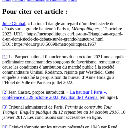
Pour citer cet article :
Julie Gimbal
, « La tour Triangle au regard d’un demi-siècle de
débats sur la grande hauteur à Paris »,
Métropolitiques
, 12 octobre
2023. URL : https://metropolitiques.eu/La-tour-Triangle-au-regard-
d-un-demi-siecle-de-debats-sur-la-grande-hauteur-a.html
DOI : https://doi.org/10.56698/metropolitiques.1957
[
1
]
Le Parquet national financier ouvrit en octobre 2021 une enquête
préliminaire concernant des soupçons de favoritisme, remettant en
cause les conditions d’attribution du marché public à la société
commanditaire Unibail Rodamco, rejointe par Westfield. Cette
enquête a entraîné la perquisition du bureau d’Anne Hidalgo à
l’Hôtel de Ville de Paris en juillet 2022.
[
2
]
Jean Castex, propos introductif. «
La hauteur à Paris »,
conférence du 29 octobre 2003, Pavillon de l’Arsenal
[en ligne].
[
3
]
Tribunal administratif de Paris,
Permis de construire Tour
Triangle. Enquête publique du 12 septembre au 14 octobre 2016
, 10
janvier 2017. Les conclusions sont accessibles en ligne.
[
4
]
Celui-ci s’appuie sur les travaux présentés en 1943 par René