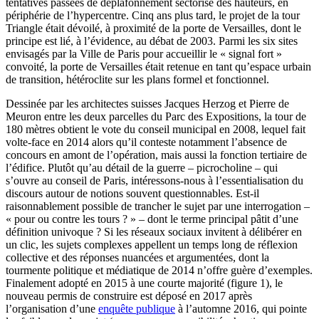
tentatives passées de déplafonnement sectorisé des hauteurs, en
périphérie de l’hypercentre. Cinq ans plus tard, le projet de la tour
Triangle était dévoilé, à proximité de la porte de Versailles, dont le
principe est lié, à l’évidence, au débat de 2003. Parmi les six sites
envisagés par la Ville de Paris pour accueillir le « signal fort »
convoité, la porte de Versailles était retenue en tant qu’espace urbain
de transition, hétéroclite sur les plans formel et fonctionnel.
Dessinée par les architectes suisses Jacques Herzog et Pierre de
Meuron entre les deux parcelles du Parc des Expositions, la tour de
180 mètres obtient le vote du conseil municipal en 2008, lequel fait
volte-face en 2014 alors qu’il conteste notamment l’absence de
concours en amont de l’opération, mais aussi la fonction tertiaire de
l’édifice. Plutôt qu’au détail de la guerre – picrocholine – qui
s’ouvre au conseil de Paris, intéressons-nous à l’essentialisation du
discours autour de notions souvent questionnables. Est-il
raisonnablement possible de trancher le sujet par une interrogation –
« pour ou contre les tours ? » – dont le terme principal pâtit d’une
définition univoque ? Si les réseaux sociaux invitent à délibérer en
un clic, les sujets complexes appellent un temps long de réflexion
collective et des réponses nuancées et argumentées, dont la
tourmente politique et médiatique de 2014 n’offre guère d’exemples.
Finalement adopté en 2015 à une courte majorité (figure 1), le
nouveau permis de construire est déposé en 2017 après
l’organisation d’une
enquête publique
à l’automne 2016, qui pointe