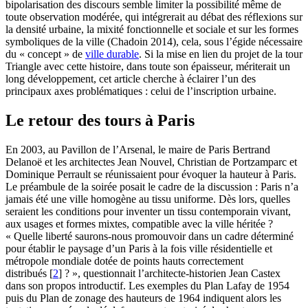
bipolarisation des discours semble limiter la possibilité même de
toute observation modérée, qui intégrerait au débat des réflexions sur
la densité urbaine, la mixité fonctionnelle et sociale et sur les formes
symboliques de la ville (Chadoin 2014), cela, sous l’égide nécessaire
du « concept » de
ville durable
. Si la mise en lien du projet de la tour
Triangle avec cette histoire, dans toute son épaisseur, mériterait un
long développement, cet article cherche à éclairer l’un des
principaux axes problématiques : celui de l’inscription urbaine.
Le retour des tours à Paris
En 2003, au Pavillon de l’Arsenal, le maire de Paris Bertrand
Delanoë et les architectes Jean Nouvel, Christian de Portzamparc et
Dominique Perrault se réunissaient pour évoquer la hauteur à Paris.
Le préambule de la soirée posait le cadre de la discussion : Paris n’a
jamais été une ville homogène au tissu uniforme. Dès lors, quelles
seraient les conditions pour inventer un tissu contemporain vivant,
aux usages et formes mixtes, compatible avec la ville héritée ?
« Quelle liberté saurons-nous promouvoir dans un cadre déterminé
pour établir le paysage d’un Paris à la fois ville résidentielle et
métropole mondiale dotée de points hauts correctement
distribués
[
2
]
? », questionnait l’architecte-historien Jean Castex
dans son propos introductif. Les exemples du Plan Lafay de 1954
puis du Plan de zonage des hauteurs de 1964 indiquent alors les