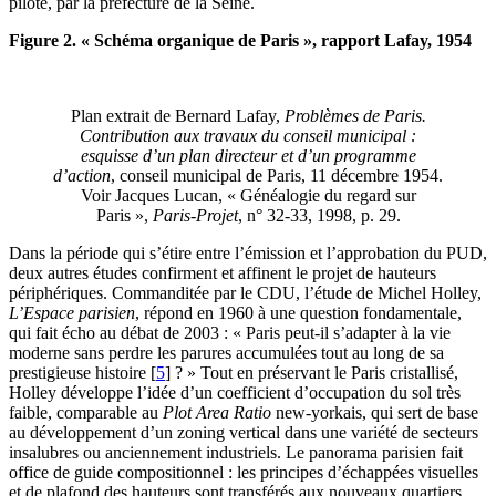
piloté, par la préfecture de la Seine.
Figure 2. « Schéma organique de Paris », rapport Lafay, 1954
Plan extrait de Bernard Lafay,
Problèmes de Paris.
Contribution aux travaux du conseil municipal :
esquisse d’un plan directeur et d’un programme
d’action
, conseil municipal de Paris, 11 décembre 1954.
Voir Jacques Lucan, « Généalogie du regard sur
Paris »,
Paris-Projet
, n° 32-33, 1998, p. 29.
Dans la période qui s’étire entre l’émission et l’approbation du PUD,
deux autres études confirment et affinent le projet de hauteurs
périphériques. Commanditée par le CDU, l’étude de Michel Holley,
L’Espace parisien
, répond en 1960 à une question fondamentale,
qui fait écho au débat de 2003 : « Paris peut-il s’adapter à la vie
moderne sans perdre les parures accumulées tout au long de sa
prestigieuse histoire
[
5
]
? » Tout en préservant le Paris cristallisé,
Holley développe l’idée d’un coefficient d’occupation du sol très
faible, comparable au
Plot Area Ratio
new-yorkais, qui sert de base
au développement d’un zoning vertical dans une variété de secteurs
insalubres ou anciennement industriels. Le panorama parisien fait
office de guide compositionnel : les principes d’échappées visuelles
et de plafond des hauteurs sont transférés aux nouveaux quartiers,