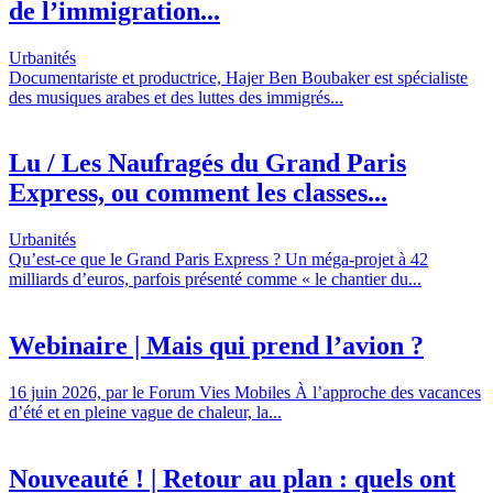
de l’immigration...
Urbanités
Documentariste et productrice, Hajer Ben Boubaker est spécialiste
des musiques arabes et des luttes des immigrés...
Lu / Les Naufragés du Grand Paris
Express, ou comment les classes...
Urbanités
Qu’est-ce que le Grand Paris Express ? Un méga-projet à 42
milliards d’euros, parfois présenté comme « le chantier du...
Webinaire | Mais qui prend l’avion ?
16 juin 2026, par le Forum Vies Mobiles À l’approche des vacances
d’été et en pleine vague de chaleur, la...
Nouveauté ! | Retour au plan : quels ont