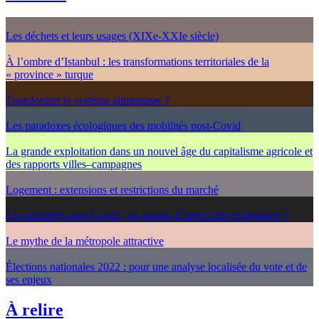
Les déchets et leurs usages (XIXe-XXIe siècle)
À l’ombre d’Istanbul : les transformations territoriales de la
« province » turque
Transformer le système alimentaire ?
Les paradoxes écologiques des mobilités post-Covid
La grande exploitation dans un nouvel âge du capitalisme agricole et
des rapports villes–campagnes
Logement : extensions et restrictions du marché
Les mobilités post-Covid : un monde d’après plus écologique ?
Le mythe de la métropole attractive
Élections nationales 2022 : pour une analyse localisée du vote et de
ses enjeux
À relire