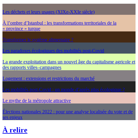
Les déchets et leurs usages (XIXe-XXIe siècle)
À l’ombre d’Istanbul : les transformations territoriales de la
« province » turque
Transformer le système alimentaire ?
Les paradoxes écologiques des mobilités post-Covid
La grande exploitation dans un nouvel âge du capitalisme agricole et
des rapports villes–campagnes
Logement : extensions et restrictions du marché
Les mobilités post-Covid : un monde d’après plus écologique ?
Le mythe de la métropole attractive
Élections nationales 2022 : pour une analyse localisée du vote et de
ses enjeux
À relire