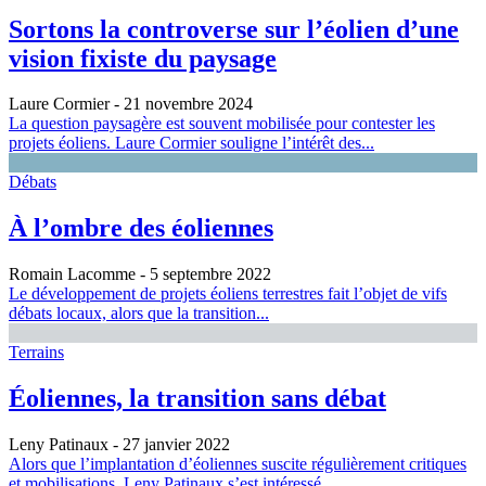
Sortons la controverse sur l’éolien d’une
vision fixiste du paysage
Laure Cormier
- 21 novembre 2024
La question paysagère est souvent mobilisée pour contester les
projets éoliens. Laure Cormier souligne l’intérêt des...
Débats
À l’ombre des éoliennes
Romain Lacomme
- 5 septembre 2022
Le développement de projets éoliens terrestres fait l’objet de vifs
débats locaux, alors que la transition...
Terrains
Éoliennes, la transition sans débat
Leny Patinaux
- 27 janvier 2022
Alors que l’implantation d’éoliennes suscite régulièrement critiques
et mobilisations, Leny Patinaux s’est intéressé...