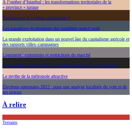
À l’ombre d’Istanbul : les transformations territoriales de la
« province » turque
Transformer le système alimentaire ?
Les paradoxes écologiques des mobilités post-Covid
La grande exploitation dans un nouvel âge du capitalisme agricole et
des rapports villes–campagnes
Logement : extensions et restrictions du marché
Les mobilités post-Covid : un monde d’après plus écologique ?
Le mythe de la métropole attractive
Élections nationales 2022 : pour une analyse localisée du vote et de
ses enjeux
À relire
Terrains