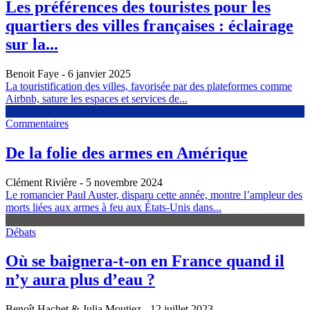
Les préférences des touristes pour les
quartiers des villes françaises : éclairage
sur la...
Benoit Faye
- 6 janvier 2025
La touristification des villes, favorisée par des plateformes comme
Airbnb, sature les espaces et services de...
Commentaires
De la folie des armes en Amérique
Clément Rivière
- 5 novembre 2024
Le romancier Paul Auster, disparu cette année, montre l’ampleur des
morts liées aux armes à feu aux États-Unis dans...
Débats
Où se baignera-t-on en France quand il
n’y aura plus d’eau ?
Benoît Hachet & Julia Moutiez
- 12 juillet 2023