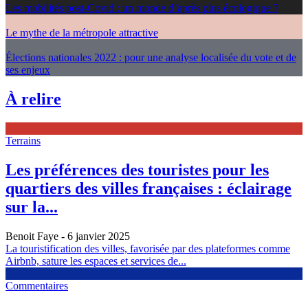
Les mobilités post-Covid : un monde d’après plus écologique ?
Le mythe de la métropole attractive
Élections nationales 2022 : pour une analyse localisée du vote et de
ses enjeux
À relire
Terrains
Les préférences des touristes pour les
quartiers des villes françaises : éclairage
sur la...
Benoit Faye
- 6 janvier 2025
La touristification des villes, favorisée par des plateformes comme
Airbnb, sature les espaces et services de...
Commentaires