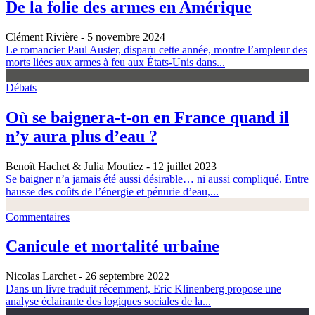
De la folie des armes en Amérique
Clément Rivière
- 5 novembre 2024
Le romancier Paul Auster, disparu cette année, montre l’ampleur des
morts liées aux armes à feu aux États-Unis dans...
Débats
Où se baignera-t-on en France quand il
n’y aura plus d’eau ?
Benoît Hachet & Julia Moutiez
- 12 juillet 2023
Se baigner n’a jamais été aussi désirable… ni aussi compliqué. Entre
hausse des coûts de l’énergie et pénurie d’eau,...
Commentaires
Canicule et mortalité urbaine
Nicolas Larchet
- 26 septembre 2022
Dans un livre traduit récemment, Eric Klinenberg propose une
analyse éclairante des logiques sociales de la...