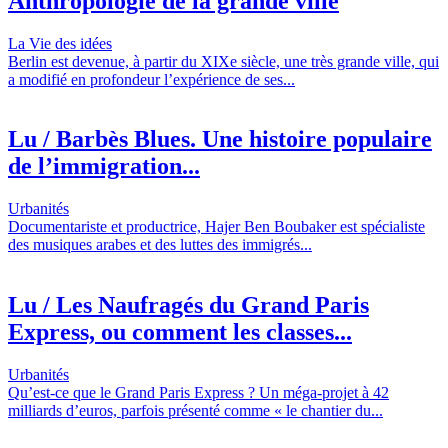
Anthropologie de la grande ville
La Vie des idées
Berlin est devenue, à partir du XIXe siècle, une très grande ville, qui
a modifié en profondeur l’expérience de ses...
Lu / Barbès Blues. Une histoire populaire
de l’immigration...
Urbanités
Documentariste et productrice, Hajer Ben Boubaker est spécialiste
des musiques arabes et des luttes des immigrés...
Lu / Les Naufragés du Grand Paris
Express, ou comment les classes...
Urbanités
Qu’est-ce que le Grand Paris Express ? Un méga-projet à 42
milliards d’euros, parfois présenté comme « le chantier du...