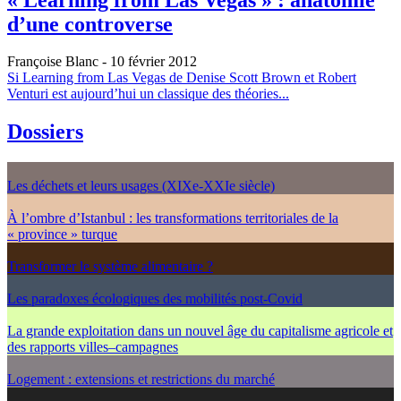
d’une controverse
Françoise Blanc
- 10 février 2012
Si Learning from Las Vegas de Denise Scott Brown et Robert
Venturi est aujourd’hui un classique des théories...
Dossiers
Les déchets et leurs usages (XIXe-XXIe siècle)
À l’ombre d’Istanbul : les transformations territoriales de la
« province » turque
Transformer le système alimentaire ?
Les paradoxes écologiques des mobilités post-Covid
La grande exploitation dans un nouvel âge du capitalisme agricole et
des rapports villes–campagnes
Logement : extensions et restrictions du marché