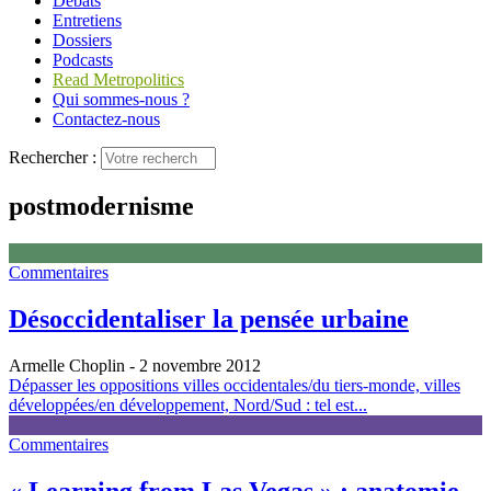
Débats
Entretiens
Dossiers
Podcasts
Read Metropolitics
Qui sommes-nous ?
Contactez-nous
Rechercher :
postmodernisme
Commentaires
Désoccidentaliser la pensée urbaine
Armelle Choplin
- 2 novembre 2012
Dépasser les oppositions villes occidentales/du tiers-monde, villes
développées/en développement, Nord/Sud : tel est...
Commentaires
« Learning from Las Vegas » : anatomie