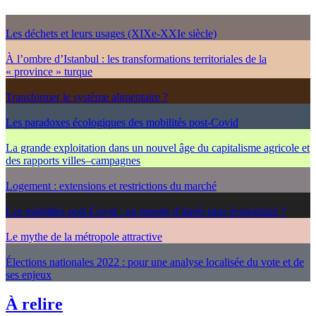
Les déchets et leurs usages (XIXe-XXIe siècle)
À l’ombre d’Istanbul : les transformations territoriales de la
« province » turque
Transformer le système alimentaire ?
Les paradoxes écologiques des mobilités post-Covid
La grande exploitation dans un nouvel âge du capitalisme agricole et
des rapports villes–campagnes
Logement : extensions et restrictions du marché
Les mobilités post-Covid : un monde d’après plus écologique ?
Le mythe de la métropole attractive
Élections nationales 2022 : pour une analyse localisée du vote et de
ses enjeux
À relire