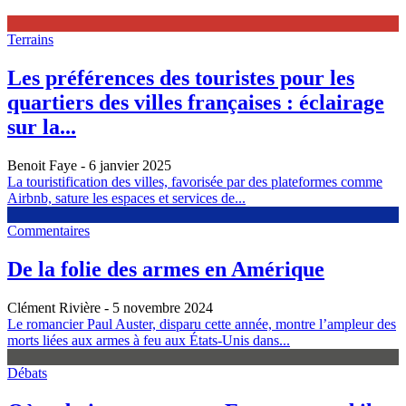
Terrains
Les préférences des touristes pour les
quartiers des villes françaises : éclairage
sur la...
Benoit Faye
- 6 janvier 2025
La touristification des villes, favorisée par des plateformes comme
Airbnb, sature les espaces et services de...
Commentaires
De la folie des armes en Amérique
Clément Rivière
- 5 novembre 2024
Le romancier Paul Auster, disparu cette année, montre l’ampleur des
morts liées aux armes à feu aux États-Unis dans...
Débats