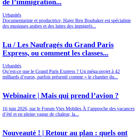
de l’immigration...
Urbanités
Documentariste et productrice, Hajer Ben Boubaker est spécialiste
des musiques arabes et des luttes des immigrés...
Lu / Les Naufragés du Grand Paris
Express, ou comment les classes...
Urbanités
Qu’est-ce que le Grand Paris Express ? Un méga-projet à 42
milliards d’euros, parfois présenté comme « le chantier du...
Webinaire | Mais qui prend l’avion ?
16 juin 2026, par le Forum Vies Mobiles À l’approche des vacances
d’été et en pleine vague de chaleur, la...
Nouveauté ! | Retour au plan : quels ont