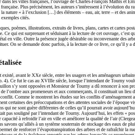
 dans les villes françaises, l’ouvrage de Charles-François Mathis et 
e française. Plus précisément, les auteurs s’intéressent à l’évolution du r
 la nature « à l’exclusion […] des éléments – eau, air, terre – et des anim
t exemples cités.
iques, poèmes, illustrations, extraits de livres, plans, cartes et cartes p
le. Ce qui est surprenant et séduisant à la lecture de cet ouvrage, c’est
l en ville. Outre la présence jugée désirable ou inconvenante des arbres 
uer. On se demande donc parfois, à la lecture de ce livre, ce qu’il y a d
étalisée
ont existé, avant le XXe siècle, entre les usagers et les aménageurs urbain
hap. 4). Ce fut le cas au XVIIIe siècle, lorsque l’intendant de Tourny v
guillon s’y sont opposées et Monsieur de Tourny a dû renoncer à son proj
t de l’ombre aux promeneurs et aux commerçants, il constituait un lieu d
nflit. Comme le montrent les études sur les conflits d’aménagement aujo
t certaines des préoccupations et des attentes sociales de l’époque vis-
ions qui ne sont guère différentes de celles qu’il pourrait avoir aujourd’
ait pas souligné par l’intendant de Tourny. Aujourd’hui, les effets « posi
capacité à refroidir l’air en ville et améliorer la qualité de l’air (Cler
s savons qu’alliés à un système souterrain de stockage des eaux de pluie,
permet de renforcer l’évapotranspiration des arbres et de rafraîchir la rue
mbrage et de la fraîcheur apportés par les arbres lorsqu’ils se promènent. 