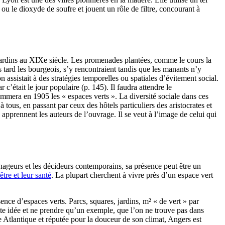
ou le dioxyde de soufre et jouent un rôle de filtre, concourant à
t jardins au XIXe siècle. Les promenades plantées, comme le cours la
lus tard les bourgeois, s’y rencontraient tandis que les manants n’y
on assistait à des stratégies temporelles ou spatiales d’évitement social.
 c’était le jour populaire (p. 145). Il faudra attendre le
ommera en 1905 les « espaces verts ». La diversité sociale dans ces
 tous, en passant par ceux des hôtels particuliers des aristocrates et
apprennent les auteurs de l’ouvrage. Il se veut à l’image de celui qui
énageurs et les décideurs contemporains, sa présence peut être un
être et leur santé
. La plupart cherchent à vivre près d’un espace vert
sence d’espaces verts. Parcs, squares, jardins, m² « de vert » par
ette idée et ne prendre qu’un exemple, que l’on ne trouve pas dans
te Atlantique et réputée pour la douceur de son climat, Angers est