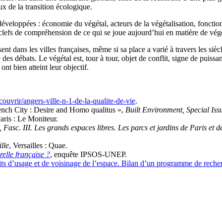
ux de la transition écologique.
développées : économie du végétal, acteurs de la végétalisation, fonction
es clefs de compréhension de ce qui se joue aujourd’hui en matière de végé
nt dans les villes françaises, même si sa place a varié à travers les sièc
e des débats. Le végétal est, tour à tour, objet de conflit, signe de puiss
t bien atteint leur objectif.
uvrir/angers-ville-n-1-de-la-qualite-de-vie
.
nch City : Desire and Homo qualitus »,
Built Environment, Special I
Paris : Le Moniteur.
 Fasc. III. Les grands espaces libres. Les parcs et jardins de Paris et 
ille
, Versailles : Quae.
relle française ?
, enquête IPSOS-UNEP.
its d’usage et de voisinage de l’espace. Bilan d’un programme de recher