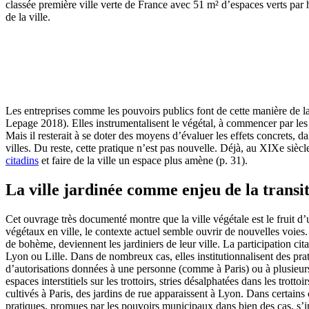
classée première ville verte de France avec 51 m² d’espaces verts par hab
de la ville.
Les entreprises comme les pouvoirs publics font de cette manière de la 
Lepage 2018). Elles instrumentalisent le végétal, à commencer par les 
Mais il resterait à se doter des moyens d’évaluer les effets concrets, 
villes. Du reste, cette pratique n’est pas nouvelle. Déjà, au XIXe siè
citadins
et faire de la ville un espace plus amène (p. 31).
La ville jardinée comme enjeu de la transi
Cet ouvrage très documenté montre que la ville végétale est le fruit d’
végétaux en ville, le contexte actuel semble ouvrir de nouvelles voies. L
de bohème, deviennent les jardiniers de leur ville. La participation ci
Lyon ou Lille. Dans de nombreux cas, elles institutionnalisent des pra
d’autorisations données à une personne (comme à Paris) ou à plusieur
espaces interstitiels sur les trottoirs, stries désalphatées dans les trot
cultivés à Paris, des jardins de rue apparaissent à Lyon. Dans certains 
pratiques, promues par les pouvoirs municipaux dans bien des cas, s’ins