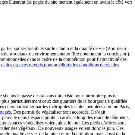
ages illustrant les pages du site mettent également en avant le côté vert
rtie, sur ses bienfaits sur le citadin et la qualité de vie (Bourdeau-
ils soient sociaux ou environnementaux (lire notamment la conclusion).
omotionnelles dans le cadre de la compétition pour l’attractivité des
n et des espaces ouverts pour améliorer les conditions de vie des
 si dans le passé des raisons ont existé pour introduire plus de
et plus particulièrement ceux des quartiers de la bourgeoisie qualifiée
tés et en particulier par les métropoles les plus peuplées comme Paris,
rtagés
. Des permis de végétaliser sont accordés. Il s’agit
ni-parcelle dans l’espace public : carrés le long des murs de bâtiments,
veaux espaces végétalisés voient ainsi le jour. Les pieds d’arbres sont
’installer des végétaux. De nouveaux usages voient donc le jour. Ces
de qualité de vie, de la lutte contre la pollution, mais aussi de la