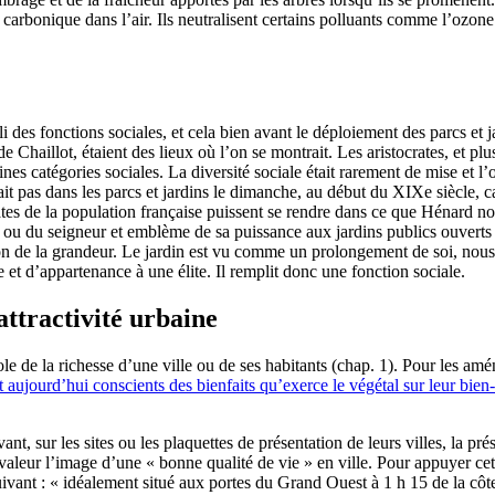
 carbonique dans l’air. Ils neutralisent certains polluants comme l’ozone 
pli des fonctions sociales, et cela bien avant le déploiement des parcs e
 de Chaillot, étaient des lieux où l’on se montrait. Les aristocrates, et p
ines catégories sociales. La diversité sociale était rarement de mise et l’
dait pas dans les parcs et jardins le dimanche, au début du XIXe siècle, car
ates de la population française puissent se rendre dans ce que Hénard n
i ou du seigneur et emblème de sa puissance aux jardins publics ouverts à
ion de la grandeur. Le jardin est vu comme un prolongement de soi, nous 
e et d’appartenance à une élite. Il remplit donc une fonction sociale.
attractivité urbaine
le de la richesse d’une ville ou de ses habitants (chap. 1). Pour les am
nt aujourd’hui conscients des bienfaits qu’exerce le végétal sur leur bien-
nt, sur les sites ou les plaquettes de présentation de leurs villes, la pré
n valeur l’image d’une « bonne qualité de vie » en ville. Pour appuyer c
suivant : « idéalement situé aux portes du Grand Ouest à 1 h 15 de la cô