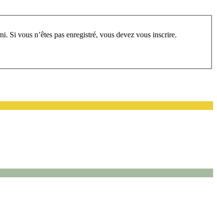
rum, vous devez vous enregistrer au préalable. Merci d’indiquer ci-dessous l’identifiant personnel qui vous a été fourni. Si vous n’êtes pas enregistré, vous devez vous inscrire.