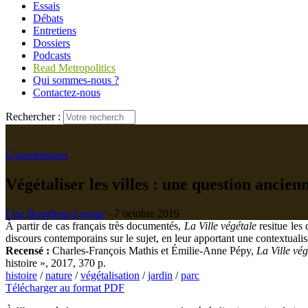
Essais
Débats
Entretiens
Dossiers
Podcasts
Read Metropolitics
Qui sommes-nous ?
Contactez-nous
Rechercher :
Commentaires
Végétaliser les villes : une question ancien
Lise Bourdeau-Lepage
- 7 octobre 2019
À partir de cas français très documentés,
La Ville végétale
resitue les 
discours contemporains sur le sujet, en leur apportant une contextualis
Recensé :
Charles-François Mathis et Émilie-Anne Pépy,
La Ville vé
histoire », 2017, 370 p.
histoire
/
nature
/
végétalisation
/
jardin
/
parc
Télécharger au format PDF