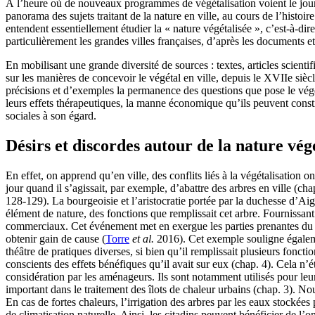
À l’heure où de nouveaux programmes de végétalisation voient le jour
panorama des sujets traitant de la nature en ville, au cours de l’histoir
entendent essentiellement étudier la « nature végétalisée », c’est-à-dire
particulièrement les grandes villes françaises, d’après les documents e
En mobilisant une grande diversité de sources : textes, articles scientif
sur les manières de concevoir le végétal en ville, depuis le XVIIe sièc
précisions et d’exemples la permanence des questions que pose le végéta
leurs effets thérapeutiques, la manne économique qu’ils peuvent constit
sociales à son égard.
Désirs et discordes autour de la nature vég
En effet, on apprend qu’en ville, des conflits liés à la végétalisation 
jour quand il s’agissait, par exemple, d’abattre des arbres en ville (c
128-129). La bourgeoisie et l’aristocratie portée par la duchesse d’Ai
élément de nature, des fonctions que remplissait cet arbre. Fournissan
commerciaux. Cet événement met en exergue les parties prenantes du co
obtenir gain de cause (
Torre
et al.
2016). Cet exemple souligne égalemen
théâtre de pratiques diverses, si bien qu’il remplissait plusieurs fonct
conscients des effets bénéfiques qu’il avait sur eux (chap. 4). Cela n’ét
considération par les aménageurs. Ils sont notamment utilisés pour leur 
important dans le traitement des îlots de chaleur urbains (chap. 3). Nou
En cas de fortes chaleurs, l’irrigation des arbres par les eaux stockées 
de climatisation naturelle. Ainsi, les citadins peuvent bénéficier de l’o