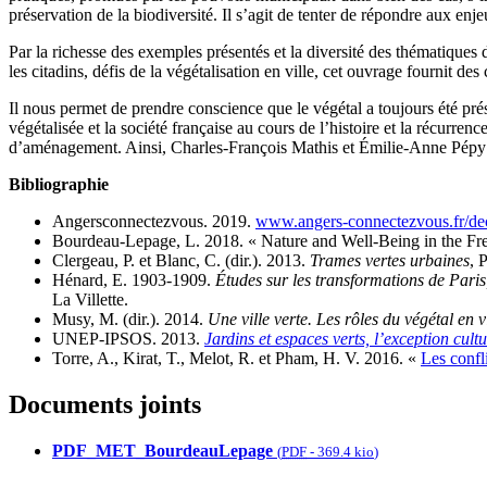
préservation de la biodiversité. Il s’agit de tenter de répondre aux enje
Par la richesse des exemples présentés et la diversité des thématiques 
les citadins, défis de la végétalisation en ville, cet ouvrage fournit d
Il nous permet de prendre conscience que le végétal a toujours été prése
végétalisée et la société française au cours de l’histoire et la récurrenc
d’aménagement. Ainsi, Charles-François Mathis et Émilie-Anne Pépy on
Bibliographie
Angersconnectezvous. 2019.
www.angers-connectezvous.fr/deco
Bourdeau-Lepage, L. 2018. « Nature and Well-Being in the Fre
Clergeau, P. et Blanc, C. (dir.). 2013.
Trames vertes urbaines
, 
Hénard, E. 1903-1909.
Études sur les transformations de Paris,
La Villette.
Musy, M. (dir.). 2014.
Une ville verte. Les rôles du végétal en v
UNEP-IPSOS. 2013.
Jardins et espaces verts, l’exception cultu
Torre, A., Kirat, T., Melot, R. et Pham, H. V. 2016. «
Les confl
Documents joints
PDF_MET_BourdeauLepage
(
PDF
-
369.4 kio
)