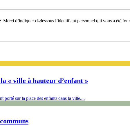
Pour participer à ce fo
 la « ville à hauteur d’enfant »
porté sur la place des enfants dans la ville....
es communs