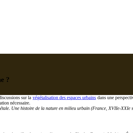
ne ?
discussions sur la
végétalisation des espaces urbains
dans une perspective
ation nécessaire.
gétale. Une histoire de la nature en milieu urbain (France, XVIIe-XXIe s