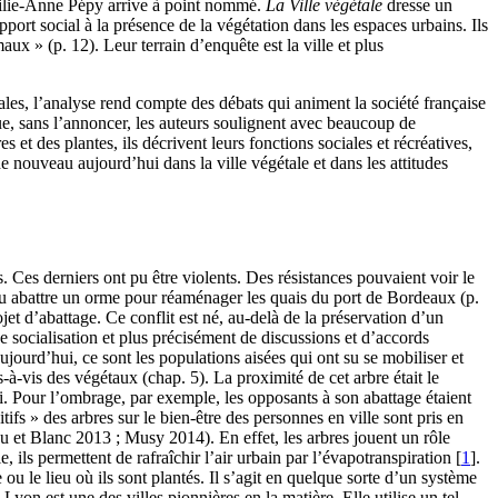
Émilie-Anne Pépy arrive à point nommé.
La Ville végétale
dresse un
apport social à la présence de la végétation dans les espaces urbains. Ils
aux » (p. 12). Leur terrain d’enquête est la ville et plus
ostales, l’analyse rend compte des débats qui animent la société française
 que, sans l’annoncer, les auteurs soulignent avec beaucoup de
et des plantes, ils décrivent leurs fonctions sociales et récréatives,
e nouveau aujourd’hui dans la ville végétale et dans les attitudes
s. Ces derniers ont pu être violents. Des résistances pouvaient voir le
oulu abattre un orme pour réaménager les quais du port de Bordeaux (p.
et d’abattage. Ce conflit est né, au-delà de la préservation d’un
e socialisation et plus précisément de discussions et d’accords
urd’hui, ce sont les populations aisées qui ont su se mobiliser et
à-vis des végétaux (chap. 5). La proximité de cet arbre était le
hui. Pour l’ombrage, par exemple, les opposants à son abattage étaient
tifs » des arbres sur le bien-être des personnes en ville sont pris en
geau et Blanc 2013 ; Musy 2014). En effet, les arbres jouent un rôle
 ils permettent de rafraîchir l’air urbain par l’évapotranspiration
[
1
]
.
 ou le lieu où ils sont plantés. Il s’agit en quelque sorte d’un système
Lyon est une des villes pionnières en la matière. Elle utilise un tel