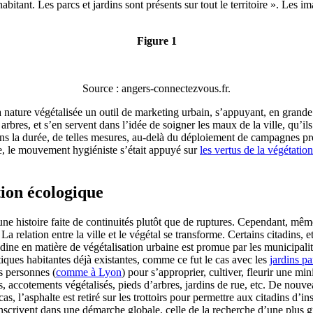
itant. Les parcs et jardins sont présents sur tout le territoire ». Les im
Figure 1
Source : angers-connectezvous.fr.
nature végétalisée un outil de marketing urbain, s’appuyant, en grande pa
arbres, et s’en servent dans l’idée de soigner les maux de la ville, qu’
dans la durée, de telles mesures, au-delà du déploiement de campagnes pr
cle, le mouvement hygiéniste s’était appuyé sur
les vertus de la végétatio
tion écologique
une histoire faite de continuités plutôt que de ruptures. Cependant, même
a relation entre la ville et le végétal se transforme. Certains citadins, 
tadine en matière de végétalisation urbaine est promue par les municipali
tiques habitantes déjà existantes, comme ce fut le cas avec les
jardins pa
s personnes (
comme à Lyon
) pour s’approprier, cultiver, fleurir une mi
toirs, accotements végétalisés, pieds d’arbres, jardins de rue, etc. De nou
cas, l’asphalte est retiré sur les trottoirs pour permettre aux citadins d
crivent dans une démarche globale, celle de la recherche d’une plus gran