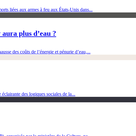
orts liées aux armes à feu aux États-Unis dans...
 aura plus d’eau ?
ausse des coûts de l’énergie et pénurie d’eau,...
clairante des logiques sociales de la...