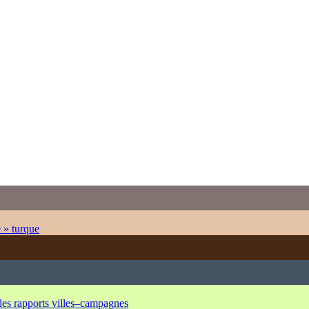
e » turque
 des rapports villes–campagnes