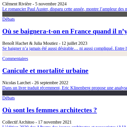
Clément Rivière
- 5 novembre 2024
Le romancier Paul Auster, disparu cette année, montre l’ampleur des m
Débats
Où se baignera-t-on en France quand il n’y
Benoît Hachet & Julia Moutiez
- 12 juillet 2023
Se baigner n’a jamais été aussi désirable… ni aussi compliqué. Entre h
Commentaires
Canicule et mortalité urbaine
Nicolas Larchet
- 26 septembre 2022
Dans un livre traduit récemment, Eric Klinenberg propose une analyse é
Débats
Où sont les femmes architectes ?
Collectif Architoo
- 17 novembre 2021