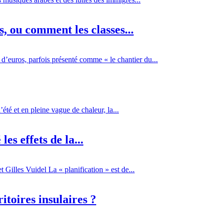
 ou comment les classes...
d’euros, parfois présenté comme « le chantier du...
té et en pleine vague de chaleur, la...
es effets de la...
Gilles Vuidel La « planification » est de...
itoires insulaires ?