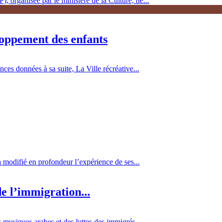
, organisée par le ministère de la Culture, ne...
loppement des enfants
es données à sa suite, La Ville récréative...
 a modifié en profondeur l’expérience de ses...
e l’immigration...
 musiques arabes et des luttes des immigrés...