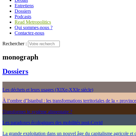
Débats
Entretiens
Dossiers
Podcasts
Read Metropolitics
Qui sommes-nous ?
Contactez-nous
Rechercher :
monograph
Dossiers
Les déchets et leurs usages (XIXe-XXIe siècle)
À l’ombre d’Istanbul : les transformations territoriales de la « provinc
Transformer le système alimentaire ?
Les paradoxes écologiques des mobilités post-Covid
La grande exploitation dans un nouvel âge du capitalisme agricole et