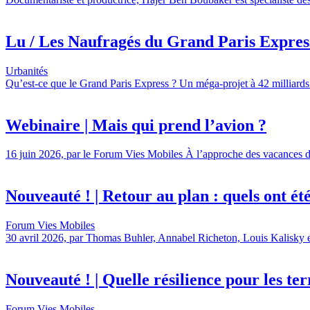
Lu / Les Naufragés du Grand Paris Express,
Urbanités
Qu’est-ce que le Grand Paris Express ? Un méga-projet à 42 milliards 
Webinaire | Mais qui prend l’avion ?
16 juin 2026, par le Forum Vies Mobiles À l’approche des vacances d’é
Nouveauté ! | Retour au plan : quels ont été l
Forum Vies Mobiles
30 avril 2026, par Thomas Buhler, Annabel Richeton, Louis Kalisky et 
Nouveauté ! | Quelle résilience pour les terr
Forum Vies Mobiles