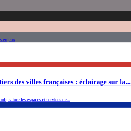
es enjeux
ers des villes françaises : éclairage sur la...
nb, sature les espaces et services de...