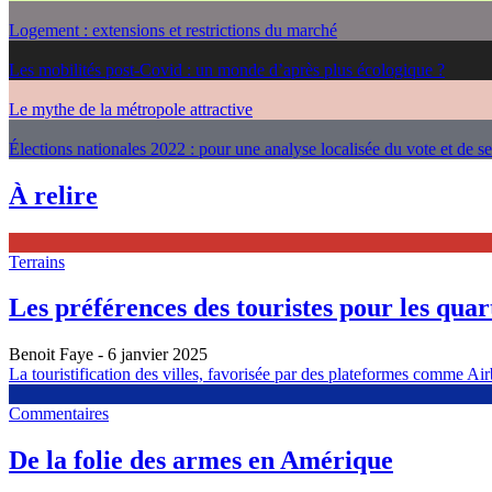
Logement : extensions et restrictions du marché
Les mobilités post-Covid : un monde d’après plus écologique ?
Le mythe de la métropole attractive
Élections nationales 2022 : pour une analyse localisée du vote et de s
À relire
Terrains
Les préférences des touristes pour les quarti
Benoit Faye
- 6 janvier 2025
La touristification des villes, favorisée par des plateformes comme Airb
Commentaires
De la folie des armes en Amérique