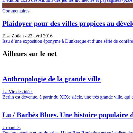
L’édition 2020 des Albums des jeunes architectes et paysagistes (AJAP)
Commentaires
Plaidoyer pour des villes propices au déve
Elsa Zotian
- 22 avril 2016
Issu d’une exposition éponyme à Dunkerque et d’une série de conférenc
Ailleurs sur le net
Anthropologie de la grande ville
La Vie des idées
Berlin est devenue, à partir du XIXe siècle, une très grande ville, qui
Lu / Barbès Blues. Une histoire populaire d
Urbanités
Documentariste et productrice, Hajer Ben Boubaker est spécialiste des