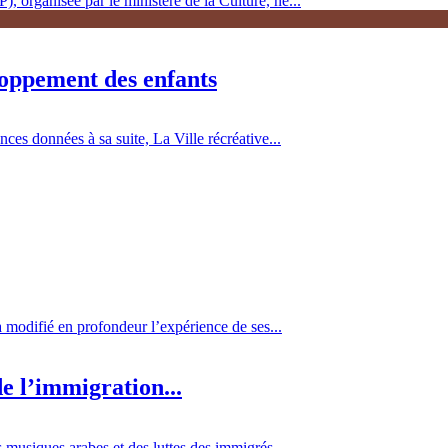
, organisée par le ministère de la Culture, ne...
loppement des enfants
es données à sa suite, La Ville récréative...
 a modifié en profondeur l’expérience de ses...
e l’immigration...
 musiques arabes et des luttes des immigrés...