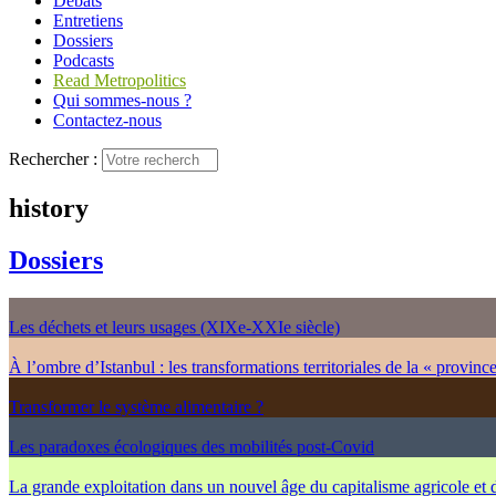
Débats
Entretiens
Dossiers
Podcasts
Read Metropolitics
Qui sommes-nous ?
Contactez-nous
Rechercher :
history
Dossiers
Les déchets et leurs usages (XIXe-XXIe siècle)
À l’ombre d’Istanbul : les transformations territoriales de la « provinc
Transformer le système alimentaire ?
Les paradoxes écologiques des mobilités post-Covid
La grande exploitation dans un nouvel âge du capitalisme agricole et