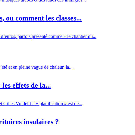
 ou comment les classes...
d’euros, parfois présenté comme « le chantier du...
té et en pleine vague de chaleur, la...
es effets de la...
Gilles Vuidel La « planification » est de...
itoires insulaires ?