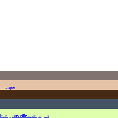
e » turque
 des rapports villes–campagnes