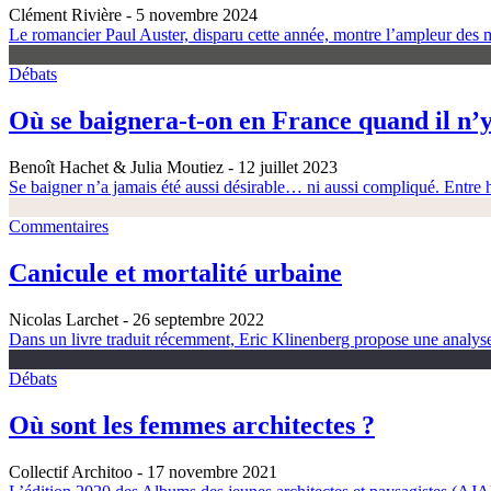
Clément Rivière
- 5 novembre 2024
Le romancier Paul Auster, disparu cette année, montre l’ampleur des m
Débats
Où se baignera-t-on en France quand il n’y
Benoît Hachet & Julia Moutiez
- 12 juillet 2023
Se baigner n’a jamais été aussi désirable… ni aussi compliqué. Entre h
Commentaires
Canicule et mortalité urbaine
Nicolas Larchet
- 26 septembre 2022
Dans un livre traduit récemment, Eric Klinenberg propose une analyse é
Débats
Où sont les femmes architectes ?
Collectif Architoo
- 17 novembre 2021