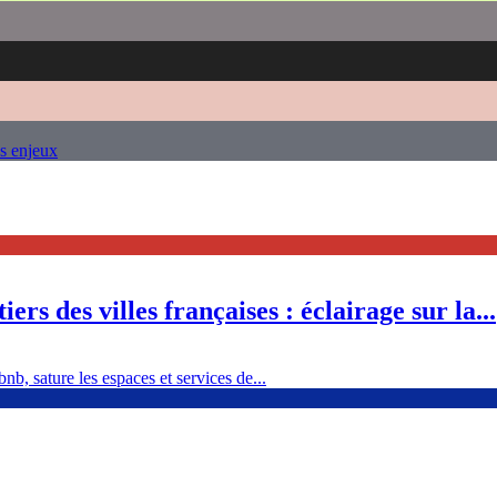
es enjeux
ers des villes françaises : éclairage sur la...
nb, sature les espaces et services de...