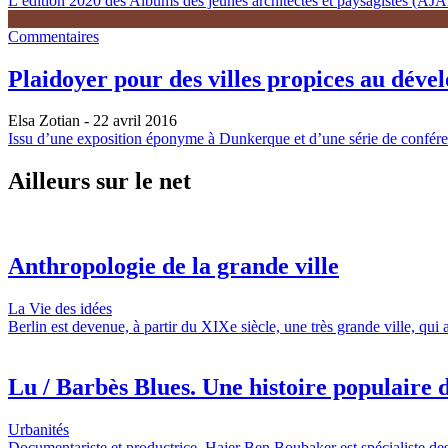
L’édition 2020 des Albums des jeunes architectes et paysagistes (AJAP)
Commentaires
Plaidoyer pour des villes propices au déve
Elsa Zotian
- 22 avril 2016
Issu d’une exposition éponyme à Dunkerque et d’une série de conférenc
Ailleurs sur le net
Anthropologie de la grande ville
La Vie des idées
Berlin est devenue, à partir du XIXe siècle, une très grande ville, qui
Lu / Barbès Blues. Une histoire populaire d
Urbanités
Documentariste et productrice, Hajer Ben Boubaker est spécialiste des