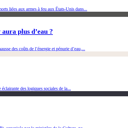
orts liées aux armes à feu aux États-Unis dans...
 aura plus d’eau ?
ausse des coûts de l’énergie et pénurie d’eau,...
clairante des logiques sociales de la...