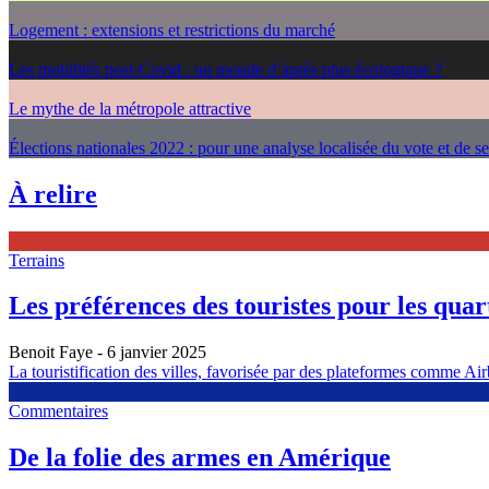
Logement : extensions et restrictions du marché
Les mobilités post-Covid : un monde d’après plus écologique ?
Le mythe de la métropole attractive
Élections nationales 2022 : pour une analyse localisée du vote et de s
À relire
Terrains
Les préférences des touristes pour les quarti
Benoit Faye
- 6 janvier 2025
La touristification des villes, favorisée par des plateformes comme Airb
Commentaires
De la folie des armes en Amérique