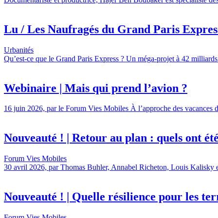
Lu / Les Naufragés du Grand Paris Express,
Urbanités
Qu’est-ce que le Grand Paris Express ? Un méga-projet à 42 milliards 
Webinaire | Mais qui prend l’avion ?
16 juin 2026, par le Forum Vies Mobiles À l’approche des vacances d’é
Nouveauté ! | Retour au plan : quels ont été l
Forum Vies Mobiles
30 avril 2026, par Thomas Buhler, Annabel Richeton, Louis Kalisky et 
Nouveauté ! | Quelle résilience pour les terr
Forum Vies Mobiles