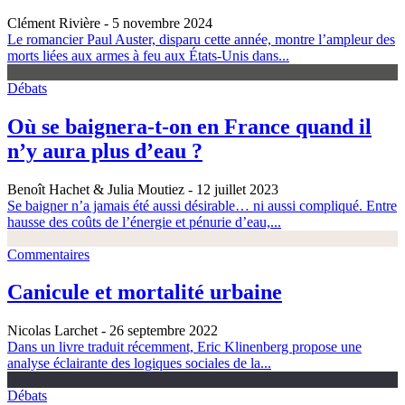
Clément Rivière
- 5 novembre 2024
Le romancier Paul Auster, disparu cette année, montre l’ampleur des
morts liées aux armes à feu aux États-Unis dans...
Débats
Où se baignera-t-on en France quand il
n’y aura plus d’eau ?
Benoît Hachet & Julia Moutiez
- 12 juillet 2023
Se baigner n’a jamais été aussi désirable… ni aussi compliqué. Entre
hausse des coûts de l’énergie et pénurie d’eau,...
Commentaires
Canicule et mortalité urbaine
Nicolas Larchet
- 26 septembre 2022
Dans un livre traduit récemment, Eric Klinenberg propose une
analyse éclairante des logiques sociales de la...
Débats