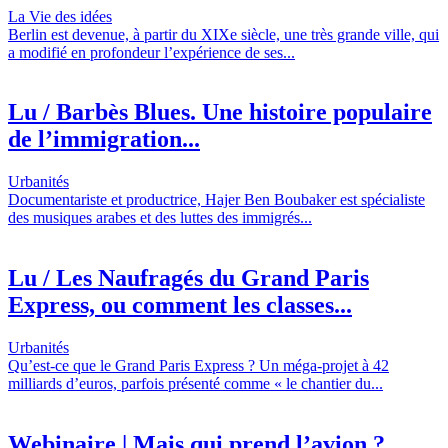
La Vie des idées
Berlin est devenue, à partir du XIXe siècle, une très grande ville, qui
a modifié en profondeur l’expérience de ses...
Lu / Barbès Blues. Une histoire populaire
de l’immigration...
Urbanités
Documentariste et productrice, Hajer Ben Boubaker est spécialiste
des musiques arabes et des luttes des immigrés...
Lu / Les Naufragés du Grand Paris
Express, ou comment les classes...
Urbanités
Qu’est-ce que le Grand Paris Express ? Un méga-projet à 42
milliards d’euros, parfois présenté comme « le chantier du...
Webinaire | Mais qui prend l’avion ?