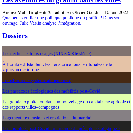
Andrea Mubi Brighenti & traduit par Olivier Gaudin
- 16 juin 2022
Que peut signifier une politique publique du graffiti ? Dans son
ouvrage, Julie Vaslin analyse l’intégration...
Dossiers
Les déchets et leurs usages (XIXe-XXIe siècle)
À l’ombre d’Istanbul : les transformations territoriales de la
« province » turque
Transformer le système alimentaire ?
Les paradoxes écologiques des mobilités post-Covid
La grande exploitation dans un nouvel âge du capitalisme agricole et
des rapports villes–campagnes
Logement : extensions et restrictions du marché
Les mobilités post-Covid : un monde d’après plus écologique ?