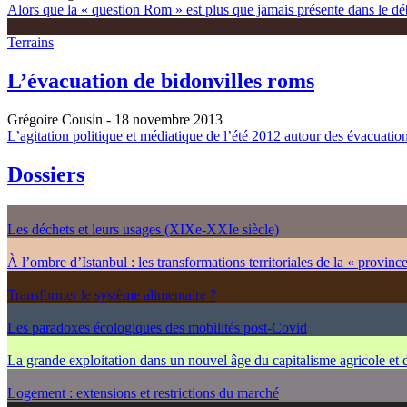
Alors que la « question Rom » est plus que jamais présente dans le dé
Terrains
L’évacuation de bidonvilles roms
Grégoire Cousin
- 18 novembre 2013
L’agitation politique et médiatique de l’été 2012 autour des évacuations
Dossiers
Les déchets et leurs usages (XIXe-XXIe siècle)
À l’ombre d’Istanbul : les transformations territoriales de la « provinc
Transformer le système alimentaire ?
Les paradoxes écologiques des mobilités post-Covid
La grande exploitation dans un nouvel âge du capitalisme agricole et
Logement : extensions et restrictions du marché