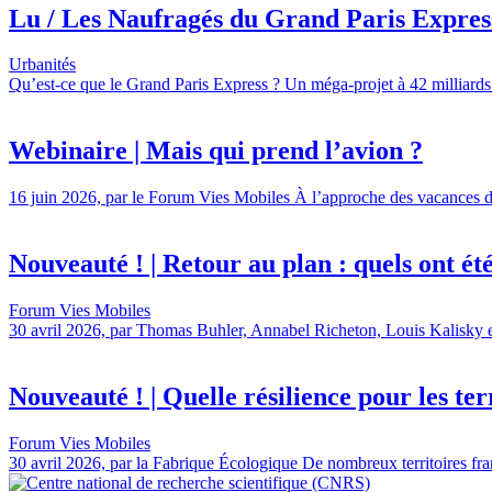
Lu / Les Naufragés du Grand Paris Express,
Urbanités
Qu’est-ce que le Grand Paris Express ? Un méga-projet à 42 milliards 
Webinaire | Mais qui prend l’avion ?
16 juin 2026, par le Forum Vies Mobiles À l’approche des vacances d’é
Nouveauté ! | Retour au plan : quels ont été l
Forum Vies Mobiles
30 avril 2026, par Thomas Buhler, Annabel Richeton, Louis Kalisky et 
Nouveauté ! | Quelle résilience pour les terr
Forum Vies Mobiles
30 avril 2026, par la Fabrique Écologique De nombreux territoires fran