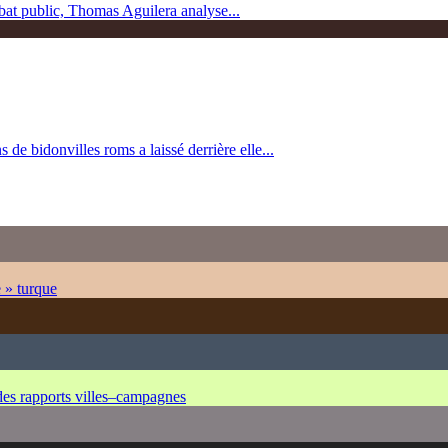
bat public, Thomas Aguilera analyse...
 de bidonvilles roms a laissé derrière elle...
e » turque
 des rapports villes–campagnes