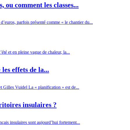
 ou comment les classes...
d’euros, parfois présenté comme « le chantier du...
té et en pleine vague de chaleur, la...
es effets de la...
Gilles Vuidel La « planification » est de...
itoires insulaires ?
çais insulaires sont aujourd’hui fortement...