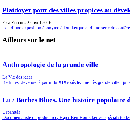
Plaidoyer pour des villes propices au déve
Elsa Zotian
- 22 avril 2016
Issu d’une exposition éponyme à Dunkerque et d’une série de conférenc
Ailleurs sur le net
Anthropologie de la grande ville
La Vie des idées
Berlin est devenue, à partir du XIXe siècle, une très grande ville, qui
Lu / Barbès Blues. Une histoire populaire d
Urbanités
Documentariste et productrice, Hajer Ben Boubaker est spécialiste des