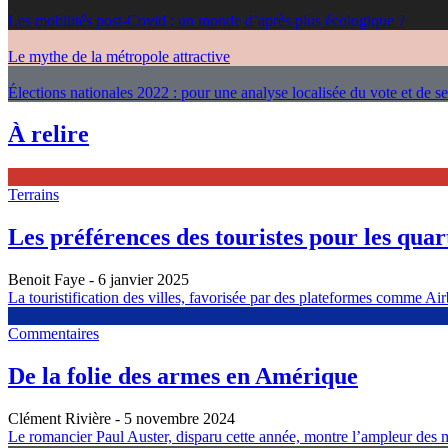
Les mobilités post-Covid : un monde d’après plus écologique ?
Le mythe de la métropole attractive
Élections nationales 2022 : pour une analyse localisée du vote et de s
À relire
Terrains
Les préférences des touristes pour les quarti
Benoit Faye
- 6 janvier 2025
La touristification des villes, favorisée par des plateformes comme Airb
Commentaires
De la folie des armes en Amérique
Clément Rivière
- 5 novembre 2024
Le romancier Paul Auster, disparu cette année, montre l’ampleur des m