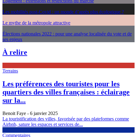
Logement : extensions et restrictions du marché
Les mobilités post-Covid : un monde d’après plus écologique ?
Le mythe de la métropole attractive
Élections nationales 2022 : pour une analyse localisée du vote et de
ses enjeux
À relire
Terrains
Les préférences des touristes pour les
quartiers des villes françaises : éclairage
sur la...
Benoit Faye
- 6 janvier 2025
La touristification des villes, favorisée par des plateformes comme
Airbnb, sature les espaces et services de...
Commentaires