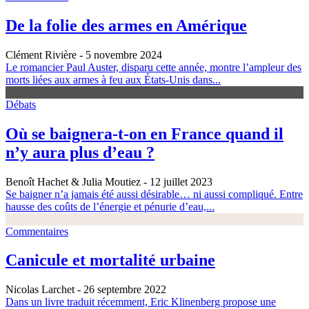
De la folie des armes en Amérique
Clément Rivière
- 5 novembre 2024
Le romancier Paul Auster, disparu cette année, montre l’ampleur des
morts liées aux armes à feu aux États-Unis dans...
Débats
Où se baignera-t-on en France quand il
n’y aura plus d’eau ?
Benoît Hachet & Julia Moutiez
- 12 juillet 2023
Se baigner n’a jamais été aussi désirable… ni aussi compliqué. Entre
hausse des coûts de l’énergie et pénurie d’eau,...
Commentaires
Canicule et mortalité urbaine
Nicolas Larchet
- 26 septembre 2022
Dans un livre traduit récemment, Eric Klinenberg propose une