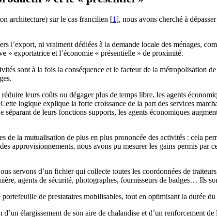
architecture) sur le cas francilien
[
1
]
, nous avons cherché à dépasser
 vers l’export, ni vraiment dédiées à la demande locale des ménages, com
ve » exportatrice et l’économie « présentielle » de proximité.
vités sont à la fois la conséquence et le facteur de la métropolisation d
ges.
, réduire leurs coûts ou dégager plus de temps libre, les agents économiq
Cette logique explique la forte croissance de la part des services marc
 séparant de leurs fonctions supports, les agents économiques augmente
ces de la mutualisation de plus en plus prononcée des activités : cela pe
té des approvisionnements, nous avons pu mesurer les gains permis par ce
us servons d’un fichier qui collecte toutes les coordonnées de traiteurs,
lumière, agents de sécurité, photographes, fournisseurs de badges… Ils so
 portefeuille de prestataires mobilisables, tout en optimisant la durée 
d’un élargissement de son aire de chalandise et d’un renforcement de la 