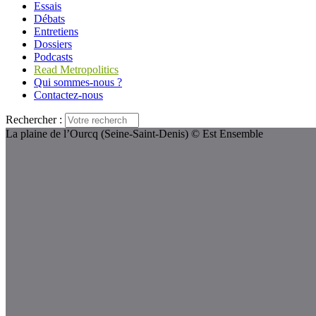
Essais
Débats
Entretiens
Dossiers
Podcasts
Read Metropolitics
Qui sommes-nous ?
Contactez-nous
Rechercher :
La plaine de l’Ourcq (Seine-Saint-Denis) © Est Ensemble