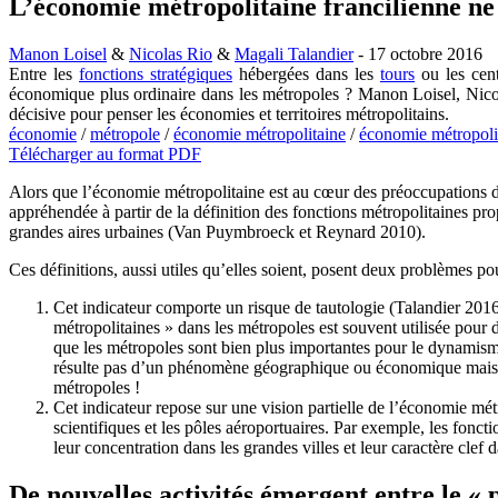
L’économie métropolitaine francilienne ne s
Manon Loisel
&
Nicolas Rio
&
Magali Talandier
- 17 octobre 2016
Entre les
fonctions stratégiques
hébergées dans les
tours
ou les cent
économique plus ordinaire dans les métropoles ? Manon Loisel, Nicola
décisive pour penser les économies et territoires métropolitains.
économie
/
métropole
/
économie métropolitaine
/
économie métropolit
Télécharger au format PDF
Alors que l’économie métropolitaine est au cœur des préoccupations de l’
appréhendée à partir de la définition des fonctions métropolitaines propo
grandes aires urbaines (Van Puymbroeck et Reynard 2010).
Ces définitions, aussi utiles qu’elles soient, posent deux problèmes 
Cet indicateur comporte un risque de tautologie (Talandier 2016) 
métropolitaines » dans les métropoles est souvent utilisée pour d
que les métropoles sont bien plus importantes pour le dynamisme
résulte pas d’un phénomène géographique ou économique mais du d
métropoles !
Cet indicateur repose sur une vision partielle de l’économie métro
scientifiques et les pôles aéroportuaires. Par exemple, les fonc
leur concentration dans les grandes villes et leur caractère clef
De nouvelles activités émergent entre le « p