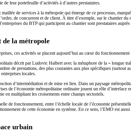
e de leur portefeuille d’activités à d’autres prestataires.
 maillée de services à la métropole qui émerge de ce processus, marqué p
d’ordre, de concurrent et de client. À titre d’exemple, sur le chantier d
 d’entreprises du BTP qui participent au chantier sont prestataires aupr
t de la métropole
eprises, ces activités se placent aujourd’hui au cœur du fonctionnement 
litain décrit par Ludovic Halbert avec la métaphore de la « longue traîne 
mbre de prestations, des plus courantes aux plus spécifiques (surtout au
 entreprises locales.
ction d’intermédiation et de mise en lien. Dans un paysage métropolitain 
ises de l’économie métropolitaine ordinaire jouent un rôle d’interface ent
omie en multipliant les croisements entre champs sectoriels.
helle de fonctionnement, entre l’échelle locale de l’économie présentiell
e fonctionnement de cette économie en système. En ce sens, l’EMO est auss
space urbain