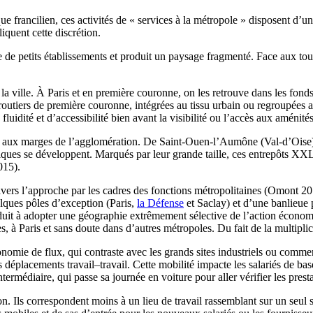
rancilien, ces activités de « services à la métropole » disposent d’une 
iquent cette discrétion.
e de petits établissements et produit un paysage fragmenté. Face aux t
 la ville. À Paris et en première couronne, on les retrouve dans les fonds
 routiers de première couronne, intégrées au tissu urbain ou regroupées au
fluidité et d’accessibilité bien avant la visibilité ou l’accès aux améni
lent aux marges de l’agglomération. De Saint-Ouen-l’Aumône (Val-d’Oise)
s se développent. Marqués par leur grande taille, ces entrepôts XXL jo
015).
ravers l’approche par les cadres des fonctions métropolitaines (Omont 201
elques pôles d’exception (Paris,
la Défense
et Saclay) et d’une banlieue p
 conduit à adopter une géographie extrêmement sélective de l’action écon
 à Paris et sans doute dans d’autres métropoles. Du fait de la multiplici
conomie de flux, qui contraste avec les grands sites industriels ou comme
 déplacements travail–travail. Cette mobilité impacte les salariés de bas
ntermédiaire, qui passe sa journée en voiture pour aller vérifier les pre
on. Ils correspondent moins à un lieu de travail rassemblant sur un seul 