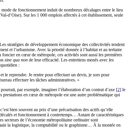
rs.
 ce mode de fonctionnement induit de nombreux décalages entre le lieu
 (Val-d’Oise). Sur les 1 000 emplois affectés à cet établissement, seule
e. Les stratégies de développement économique des collectivités tendent
ent et l’urbanisme. Avec la priorité donnée à l’habitat et au tertiaire
 foncier en cœur de métropole, ces activités sont aussi les premières
ion
sine qua non
de leur efficacité. Les entretiens menés avec les
quotidien :
t le reprendre. Je rentre pour effectuer un devis, je sors pour
 bureau effectuer les tâches administratives. »
n pourrait, par exemple, imaginer l’élaboration d’un contrat d’axe
[
2
]
le
des prestations en cœur de métropole est une autre problématique qui
’est bien souvent au prix d’une précarisation des actifs qu’elle
es décalés et fonctionnement à contretemps… Autant de caractéristiques
es secteurs de l’économie métropolitaine ordinaire sont
main la logistique, la comptabilité ou le graphisme… À la montée en