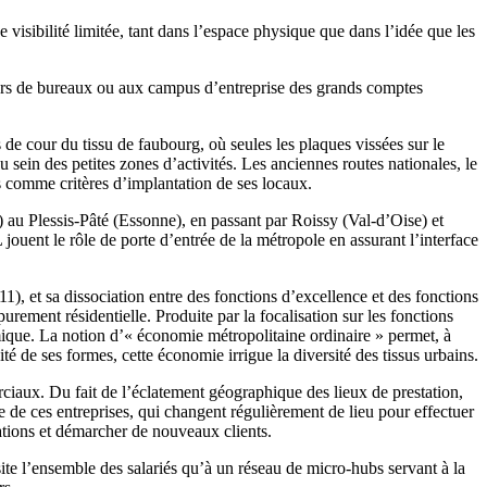
visibilité limitée, tant dans l’espace physique que dans l’idée que les
ours de bureaux ou aux campus d’entreprise des grands comptes
 de cour du tissu de faubourg, où seules les plaques vissées sur le
 sein des petites zones d’activités. Les anciennes routes nationales, le
tés comme critères d’implantation de ses locaux.
 au Plessis-Pâté (Essonne), en passant par Roissy (Val-d’Oise) et
uent le rôle de porte d’entrée de la métropole en assurant l’interface
1), et sa dissociation entre des fonctions d’excellence et des fonctions
urement résidentielle. Produite par la focalisation sur les fonctions
omique. La notion d’« économie métropolitaine ordinaire » permet, à
té de ses formes, cette économie irrigue la diversité des tissus urbains.
rciaux. Du fait de l’éclatement géographique des lieux de prestation,
e de ces entreprises, qui changent régulièrement de lieu pour effectuer
stations et démarcher de nouveaux clients.
site l’ensemble des salariés qu’à un réseau de micro-hubs servant à la