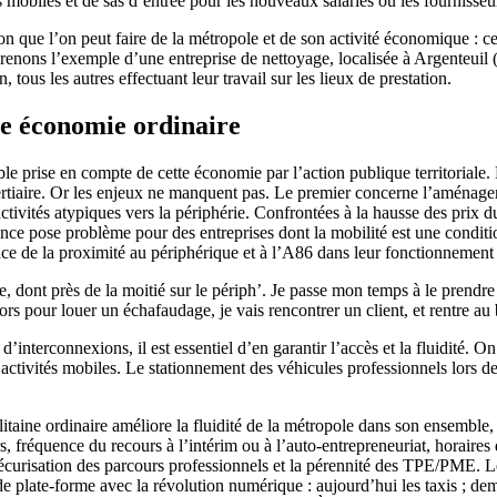
s mobiles et de sas d’entrée pour les nouveaux salariés ou les fournisseu
ion que l’on peut faire de la métropole et de son activité économique :
s. Prenons l’exemple d’une entreprise de nettoyage, localisée à Argenteuil
, tous les autres effectuant leur travail sur les lieux de prestation.
te économie ordinaire
ible prise en compte de cette économie par l’action publique territorial
 tertiaire. Or les enjeux ne manquent pas. Le premier concerne l’aménagem
ivités atypiques vers la périphérie. Confrontées à la hausse des prix du
tance pose problème pour des entreprises dont la mobilité est une condit
nce de la proximité au périphérique et à l’A86 dans leur fonctionnement 
 dont près de la moitié sur le périph’. Je passe mon temps à le prendre e
ssors pour louer un échafaudage, je vais rencontrer un client, et rentre au
’interconnexions, il est essentiel d’en garantir l’accès et la fluidité. O
 activités mobiles. Le stationnement des véhicules professionnels lors 
aine ordinaire améliore la fluidité de la métropole dans son ensemble, c
s, fréquence du recours à l’intérim ou à l’auto-entrepreneuriat, horair
sécurisation des parcours professionnels et la pérennité des TPE/PME. L
e plate-forme avec la révolution numérique : aujourd’hui les taxis ; de