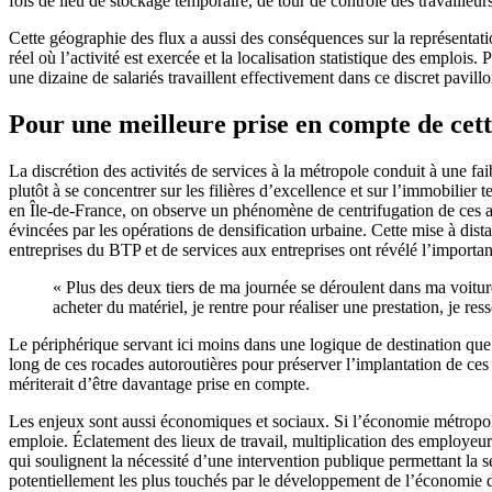
fois de lieu de stockage temporaire, de tour de contrôle des travailleur
Cette géographie des flux a aussi des conséquences sur la représentat
réel où l’activité est exercée et la localisation statistique des emploi
une dizaine de salariés travaillent effectivement dans ce discret pavillon
Pour une meilleure prise en compte de cet
La discrétion des activités de services à la métropole conduit à une fa
plutôt à se concentrer sur les filières d’excellence et sur l’immobilier
en Île-de-France, on observe un phénomène de centrifugation de ces act
évincées par les opérations de densification urbaine. Cette mise à dis
entreprises du BTP et de services aux entreprises ont révélé l’importa
« Plus des deux tiers de ma journée se déroulent dans ma voiture,
acheter du matériel, je rentre pour réaliser une prestation, je re
Le périphérique servant ici moins dans une logique de destination que d
long de ces rocades autoroutières pour préserver l’implantation de ces
mériterait d’être davantage prise en compte.
Les enjeux sont aussi économiques et sociaux. Si l’économie métropolit
emploie. Éclatement des lieux de travail, multiplication des employeur
qui soulignent la nécessité d’une intervention publique permettant la 
potentiellement les plus touchés par le développement de l’économie d