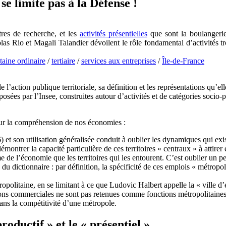
e limite pas à la Défense !
res de recherche, et les
activités présentielles
que sont la boulangerie 
s Rio et Magali Talandier dévoilent le rôle fondamental d’activités tro
aine ordinaire
/
tertiaire
/
services aux entreprises
/
Île-de-France
action publique territoriale, sa définition et les représentations qu’elle
sées par l’Insee, construites autour d’activités et de catégories socio-pr
pour la compréhension de nos économies :
et son utilisation généralisée conduit à oublier les dynamiques qui existe
émontrer la capacité particulière de ces territoires « centraux » à attire
 de l’économie que les territoires qui les entourent. C’est oublier un p
ictionnaire : par définition, la spécificité de ces emplois « métropolit
politaine, en se limitant à ce que Ludovic Halbert appelle la « ville d’ex
tions commerciales ne sont pas retenues comme fonctions métropolitaines 
 dans la compétitivité d’une métropole.
roductif » et le « présentiel »