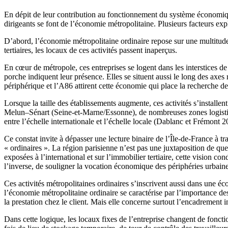
En dépit de leur contribution au fonctionnement du système économique f
dirigeants se font de l’économie métropolitaine. Plusieurs facteurs expl
D’abord, l’économie métropolitaine ordinaire repose sur une multitud
tertiaires, les locaux de ces activités passent inaperçus.
En cœur de métropole, ces entreprises se logent dans les interstices de
porche indiquent leur présence. Elles se situent aussi le long des axes
périphérique et l’A86 attirent cette économie qui place la recherche de 
Lorsque la taille des établissements augmente, ces activités s’instal
Melun–Sénart (Seine-et-Marne/Essonne), de nombreuses zones logistique
entre l’échelle internationale et l’échelle locale (Dablanc et Frémont 2
Ce constat invite à dépasser une lecture binaire de l’Île-de-France à t
« ordinaires ». La région parisienne n’est pas une juxtaposition de qu
exposées à l’international et sur l’immobilier tertiaire, cette vision
l’inverse, de souligner la vocation économique des périphéries urbaines,
Ces activités métropolitaines ordinaires s’inscrivent aussi dans une é
l’économie métropolitaine ordinaire se caractérise par l’importance des
la prestation chez le client. Mais elle concerne surtout l’encadrement i
Dans cette logique, les locaux fixes de l’entreprise changent de foncti