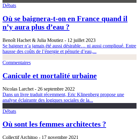
Débats
Où se baignera-t-on en France quand il
n’y aura plus d’eau ?
Benoît Hachet & Julia Moutiez
- 12 juillet 2023
Se baigner n’a jamais été aussi désirable… ni aussi compliqué. Entre
hausse des coûts de l’énergie et pénurie d’eau,...
Commentaires
Canicule et mortalité urbaine
Nicolas Larchet
- 26 septembre 2022
Dans un livre traduit récemment, Eric Klinenberg propose une
analyse éclairante des logiques sociales de la...
Débats
Où sont les femmes architectes ?
Collectif Architoo
- 17 novembre 2021