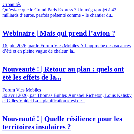
Urbanités
Qu’est-ce que le Grand Paris Express ? Un méga-projet à 42
milliards d’euros, parfois présenté comme « le chantier du...
Webinaire | Mais qui prend l’avion ?
16 juin 2026, par le Forum Vies Mobiles À l’approche des vacances
d’été et en pleine vague de chaleur, la...
Nouveauté ! | Retour au plan : quels ont
été les effets de la...
Forum Vies Mobiles
30 avril 2026, par Thomas Buhler, Annabel Richeton, Louis Kalisky
et Gilles Vuidel La « planification » est de...
Nouveauté ! | Quelle résilience pour les
territoires insulaires ?