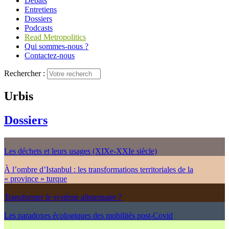
Débats
Entretiens
Dossiers
Podcasts
Read Metropolitics
Qui sommes-nous ?
Contactez-nous
Rechercher :
Urbis
Dossiers
Les déchets et leurs usages (XIXe-XXIe siècle)
À l’ombre d’Istanbul : les transformations territoriales de la
« province » turque
Transformer le système alimentaire ?
Les paradoxes écologiques des mobilités post-Covid