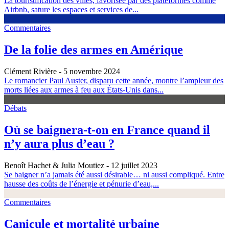
La touristification des villes, favorisée par des plateformes comme
Airbnb, sature les espaces et services de...
Commentaires
De la folie des armes en Amérique
Clément Rivière
- 5 novembre 2024
Le romancier Paul Auster, disparu cette année, montre l’ampleur des
morts liées aux armes à feu aux États-Unis dans...
Débats
Où se baignera-t-on en France quand il
n’y aura plus d’eau ?
Benoît Hachet & Julia Moutiez
- 12 juillet 2023
Se baigner n’a jamais été aussi désirable… ni aussi compliqué. Entre
hausse des coûts de l’énergie et pénurie d’eau,...
Commentaires
Canicule et mortalité urbaine