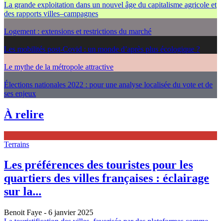
La grande exploitation dans un nouvel âge du capitalisme agricole et
des rapports villes–campagnes
Logement : extensions et restrictions du marché
Les mobilités post-Covid : un monde d’après plus écologique ?
Le mythe de la métropole attractive
Élections nationales 2022 : pour une analyse localisée du vote et de
ses enjeux
À relire
Terrains
Les préférences des touristes pour les
quartiers des villes françaises : éclairage
sur la...
Benoit Faye
- 6 janvier 2025