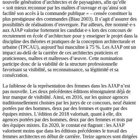
nouvelle génération d’architectes et de paysagistes, afin qu’elle
« soit mieux reconnue par les maîtres d’ouvrage et qu’ainsi soit
facilité son accès à la commande publique » – censée constituer la
plus prestigieuse des commandes (Biau 2003). Il s’agit d’assurer des
possibilités de réalisations d’envergure. Par ailleurs, être nommé·e·s
aux AJAP valorise fortement les candidat·e·s lors des concours de
recrutement en école d’architecture pour y enseigner le projet dans la
discipline des théories et pratiques de la conception architecturale et
urbaine (TPCAU), aujourd’hui masculine à 75 %. Les AJAP ont un
impact au-delà de la carrière de ces architectes praticiens et
praticiennes, maîtres et maîtresses d’œuvre. Cette nomination
participe donc de la viabilité de la structure professionnelle
favorisant sa visibilité, sa reconnaissance, sa légitimité et sa
consécration.
La faiblesse de la représentation des femmes dans les AJAP n’est
pas nouvelle. Les deux précédentes éditions témoignaient déjà de
leur manque de visibilité. Ainsi, en 2016, sur les quinze agences
traditionnellement choisies par les jurys de ce concours, neuf étaient
portées par des hommes, deux par des femmes et quatre par des
équipes mixtes. L’édition de 2018 valorisait, quant à elle, dix
agences portées par des hommes, deux par des femmes et trois par
des équipes mixtes. En 2020, le constat est flagrant : les AJAP
valorisent moins que dans les éditions précédentes le travail des
femmes architectes en début de carrière. Treize agences sont dirigées