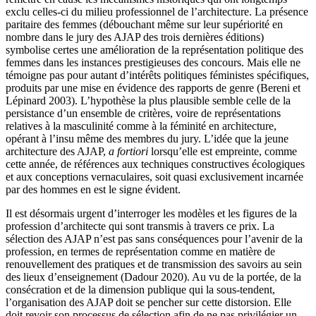
exclu celles-ci du milieu professionnel de l’architecture. La présence
paritaire des femmes (débouchant même sur leur supériorité en
nombre dans le jury des AJAP des trois dernières éditions)
symbolise certes une amélioration de la représentation politique des
femmes dans les instances prestigieuses des concours. Mais elle ne
témoigne pas pour autant d’intérêts politiques féministes spécifiques,
produits par une mise en évidence des rapports de genre (Bereni et
Lépinard 2003). L’hypothèse la plus plausible semble celle de la
persistance d’un ensemble de critères, voire de représentations
relatives à la masculinité comme à la féminité en architecture,
opérant à l’insu même des membres du jury. L’idée que la jeune
architecture des AJAP,
a fortiori
lorsqu’elle est empreinte, comme
cette année, de références aux techniques constructives écologiques
et aux conceptions vernaculaires, soit quasi exclusivement incarnée
par des hommes en est le signe évident.
Il est désormais urgent d’interroger les modèles et les figures de la
profession d’architecte qui sont transmis à travers ce prix. La
sélection des AJAP n’est pas sans conséquences pour l’avenir de la
profession, en termes de représentation comme en matière de
renouvellement des pratiques et de transmission des savoirs au sein
des lieux d’enseignement (Dadour 2020). Au vu de la portée, de la
consécration et de la dimension publique qui la sous-tendent,
l’organisation des AJAP doit se pencher sur cette distorsion. Elle
doit revoir son processus de sélection afin de ne pas privilégier un