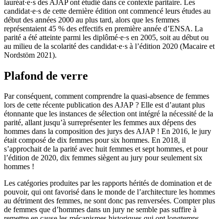
lauréat·e·s des AJAP ont étudié dans ce contexte paritaire. Les
candidat·e·s de cette dernière édition ont commencé leurs études au
début des années 2000 au plus tard, alors que les femmes
représentaient 45 % des effectifs en première année d’ENSA. La
parité a été atteinte parmi les diplômé·e·s en 2005, soit au début ou
au milieu de la scolarité des candidat·e·s à l’édition 2020 (Macaire et
Nordstöm 2021).
Plafond de verre
Par conséquent, comment comprendre la quasi-absence de femmes
lors de cette récente publication des AJAP ? Elle est d’autant plus
étonnante que les instances de sélection ont intégré la nécessité de la
parité, allant jusqu’à surreprésenter les femmes aux dépens des
hommes dans la composition des jurys des AJAP ! En 2016, le jury
était composé de dix femmes pour six hommes. En 2018, il
s’approchait de la parité avec huit femmes et sept hommes, et pour
l’édition de 2020, dix femmes siègent au jury pour seulement six
hommes !
Les catégories produites par les rapports hérités de domination et de
pouvoir, qui ont favorisé dans le monde de l’architecture les hommes
au détriment des femmes, ne sont donc pas renversées. Compter plus
de femmes que d’hommes dans un jury ne semble pas suffire à
remettre en cause les mécanismes historiques qui ont longtemps