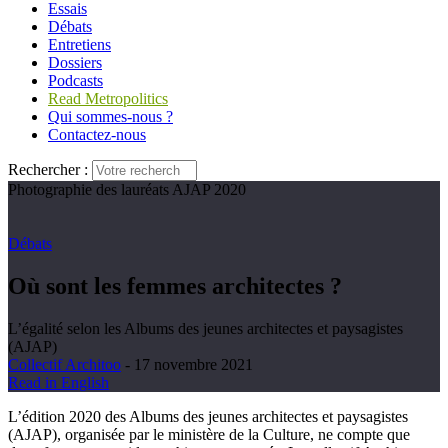
Essais
Débats
Entretiens
Dossiers
Podcasts
Read Metropolitics
Qui sommes-nous ?
Contactez-nous
Rechercher :
Photographie des lauréats AJAP 2020
Débats
Où sont les femmes architectes ?
L’égalité selon les Albums des jeunes architectes et paysagistes
(AJAP)
Collectif Architoo
- 17 novembre 2021
Read in English
L’édition 2020 des Albums des jeunes architectes et paysagistes
(AJAP), organisée par le ministère de la Culture, ne compte que