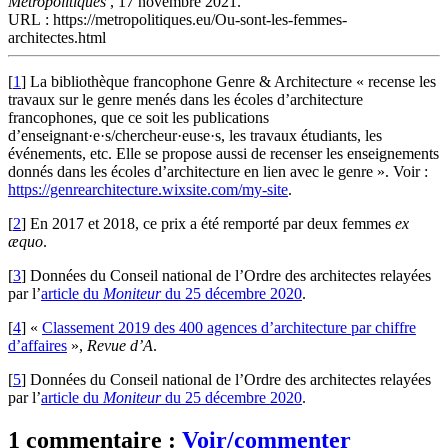
Métropolitiques
, 17 novembre 2021.
URL : https://metropolitiques.eu/Ou-sont-les-femmes-
architectes.html
[
1
]
La bibliothèque francophone Genre & Architecture « recense les
travaux sur le genre menés dans les écoles d’architecture
francophones, que ce soit les publications
d’enseignant·e·s/chercheur·euse·s, les travaux étudiants, les
événements, etc. Elle se propose aussi de recenser les enseignements
donnés dans les écoles d’architecture en lien avec le genre ». Voir :
https://genrearchitecture.wixsite.com/my-site
.
[
2
]
En 2017 et 2018, ce prix a été remporté par deux femmes
ex
æquo
.
[
3
]
Données du Conseil national de l’Ordre des architectes relayées
par l’
article du
Moniteur
du 25 décembre 2020
.
[
4
]
«
Classement 2019 des 400 agences d’architecture par chiffre
d’affaires
»,
Revue d’A
.
[
5
]
Données du Conseil national de l’Ordre des architectes relayées
par l’
article du
Moniteur
du 25 décembre 2020
.
1 commentaire :
Voir/commenter