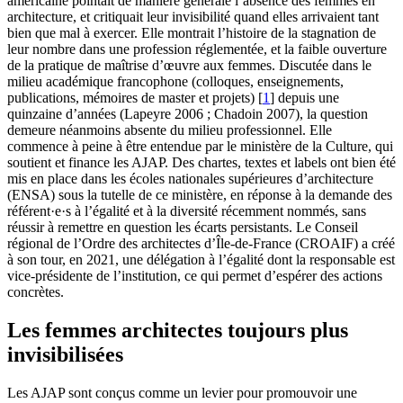
américaine pointait de manière générale l’absence des femmes en
architecture, et critiquait leur invisibilité quand elles arrivaient tant
bien que mal à exercer. Elle montrait l’histoire de la stagnation de
leur nombre dans une profession réglementée, et la faible ouverture
de la pratique de maîtrise d’œuvre aux femmes. Discutée dans le
milieu académique francophone (colloques, enseignements,
publications, mémoires de master et projets)
[
1
]
depuis une
quinzaine d’années (Lapeyre 2006 ; Chadoin 2007), la question
demeure néanmoins absente du milieu professionnel. Elle
commence à peine à être entendue par le ministère de la Culture, qui
soutient et finance les AJAP. Des chartes, textes et labels ont bien été
mis en place dans les écoles nationales supérieures d’architecture
(ENSA) sous la tutelle de ce ministère, en réponse à la demande des
référent·e·s à l’égalité et à la diversité récemment nommés, sans
réussir à remettre en question les écarts persistants. Le Conseil
régional de l’Ordre des architectes d’Île-de-France (CROAIF) a créé
à son tour, en 2021, une délégation à l’égalité dont la responsable est
vice-présidente de l’institution, ce qui permet d’espérer des actions
concrètes.
Les femmes architectes toujours plus
invisibilisées
Les AJAP sont conçus comme un levier pour promouvoir une