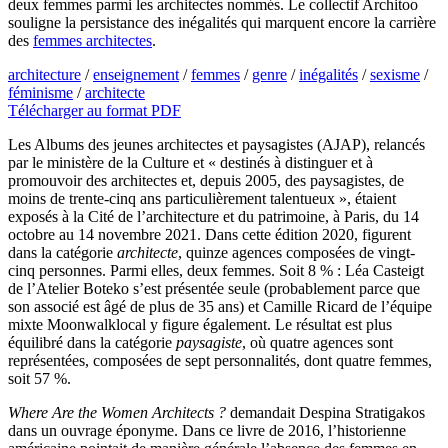
deux femmes parmi les architectes nommés. Le collectif Architoo
souligne la persistance des inégalités qui marquent encore la carrière
des
femmes architectes
.
architecture
/
enseignement
/
femmes
/
genre
/
inégalités
/
sexisme
/
féminisme
/
architecte
Télécharger au format PDF
Les Albums des jeunes architectes et paysagistes (AJAP), relancés
par le ministère de la Culture et « destinés à distinguer et à
promouvoir des architectes et, depuis 2005, des paysagistes, de
moins de trente-cinq ans particulièrement talentueux », étaient
exposés à la Cité de l’architecture et du patrimoine, à Paris, du 14
octobre au 14 novembre 2021. Dans cette édition 2020, figurent
dans la catégorie
architecte
, quinze agences composées de vingt-
cinq personnes. Parmi elles, deux femmes. Soit 8 % : Léa Casteigt
de l’Atelier Boteko s’est présentée seule (probablement parce que
son associé est âgé de plus de 35 ans) et Camille Ricard de l’équipe
mixte Moonwalklocal y figure également. Le résultat est plus
équilibré dans la catégorie
paysagiste
, où quatre agences sont
représentées, composées de sept personnalités, dont quatre femmes,
soit 57 %.
Where Are the Women Architects ?
demandait Despina Stratigakos
dans un ouvrage éponyme. Dans ce livre de 2016, l’historienne