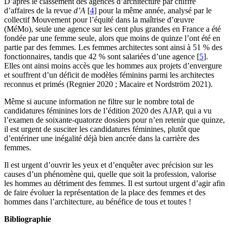
D’après le classement des agences d’architecture par chiffre
d’affaires de la revue
d’A
[
4
]
pour la même année, analysé par le
collectif Mouvement pour l’équité dans la maîtrise d’œuvre
(MéMo), seule une agence sur les cent plus grandes en France a été
fondée par une femme seule, alors que moins de quinze l’ont été en
partie par des femmes. Les femmes architectes sont ainsi à 51 % des
fonctionnaires, tandis que 42 % sont salariées d’une agence
[
5
]
.
Elles ont ainsi moins accès que les hommes aux projets d’envergure
et souffrent d’un déficit de modèles féminins parmi les architectes
reconnus et primés (Regnier 2020 ; Macaire et Nordström 2021).
Même si aucune information ne filtre sur le nombre total de
candidatures féminines lors de l’édition 2020 des AJAP, qui a vu
l’examen de soixante-quatorze dossiers pour n’en retenir que quinze,
il est urgent de susciter les candidatures féminines, plutôt que
d’entériner une inégalité déjà bien ancrée dans la carrière des
femmes.
Il est urgent d’ouvrir les yeux et d’enquêter avec précision sur les
causes d’un phénomène qui, quelle que soit la profession, valorise
les hommes au détriment des femmes. Il est surtout urgent d’agir afin
de faire évoluer la représentation de la place des femmes et des
hommes dans l’architecture, au bénéfice de tous et toutes !
Bibliographie