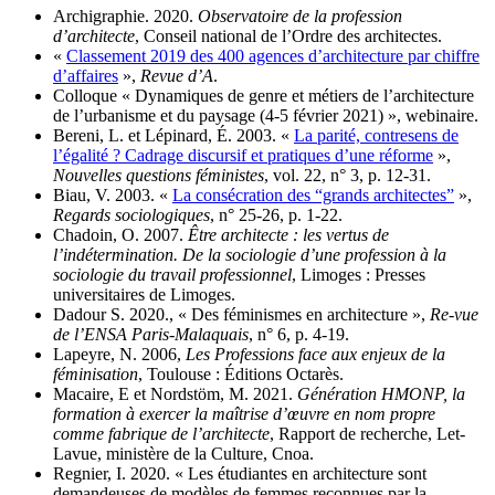
Archigraphie. 2020.
Observatoire de la profession
d’architecte
, Conseil national de l’Ordre des architectes.
«
Classement 2019 des 400 agences d’architecture par chiffre
d’affaires
»,
Revue d’A
.
Colloque « Dynamiques de genre et métiers de l’architecture
de l’urbanisme et du paysage (4-5 février 2021) », webinaire.
Bereni, L. et Lépinard, É. 2003. «
La parité, contresens de
l’égalité ? Cadrage discursif et pratiques d’une réforme
»,
Nouvelles questions féministes
, vol. 22, n° 3, p. 12-31.
Biau, V. 2003. «
La consécration des “grands architectes”
»,
Regards sociologiques
, n° 25-26, p. 1-22.
Chadoin, O. 2007.
Être architecte : les vertus de
l’indétermination. De la sociologie d’une profession à la
sociologie du travail professionnel
, Limoges : Presses
universitaires de Limoges.
Dadour S. 2020., « Des féminismes en architecture »,
Re-vue
de l’ENSA Paris-Malaquais
, n° 6, p. 4-19.
Lapeyre, N. 2006,
Les Professions face aux enjeux de la
féminisation
, Toulouse : Éditions Octarès.
Macaire, E et Nordstöm, M. 2021.
Génération HMONP, la
formation à exercer la maîtrise d’œuvre en nom propre
comme fabrique de l’architecte
, Rapport de recherche, Let-
Lavue, ministère de la Culture, Cnoa.
Regnier, I. 2020. « Les étudiantes en architecture sont
demandeuses de modèles de femmes reconnues par la