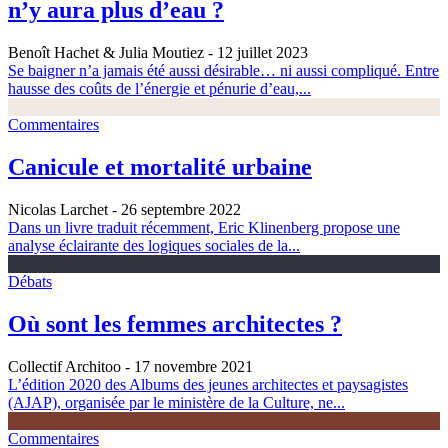
n’y aura plus d’eau ?
Benoît Hachet & Julia Moutiez
- 12 juillet 2023
Se baigner n’a jamais été aussi désirable… ni aussi compliqué. Entre
hausse des coûts de l’énergie et pénurie d’eau,...
Commentaires
Canicule et mortalité urbaine
Nicolas Larchet
- 26 septembre 2022
Dans un livre traduit récemment, Eric Klinenberg propose une
analyse éclairante des logiques sociales de la...
Débats
Où sont les femmes architectes ?
Collectif Architoo
- 17 novembre 2021
L’édition 2020 des Albums des jeunes architectes et paysagistes
(AJAP), organisée par le ministère de la Culture, ne...
Commentaires