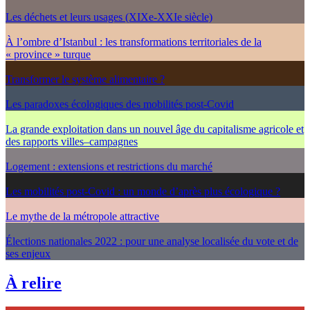
Les déchets et leurs usages (XIXe-XXIe siècle)
À l’ombre d’Istanbul : les transformations territoriales de la
« province » turque
Transformer le système alimentaire ?
Les paradoxes écologiques des mobilités post-Covid
La grande exploitation dans un nouvel âge du capitalisme agricole et
des rapports villes–campagnes
Logement : extensions et restrictions du marché
Les mobilités post-Covid : un monde d’après plus écologique ?
Le mythe de la métropole attractive
Élections nationales 2022 : pour une analyse localisée du vote et de
ses enjeux
À relire