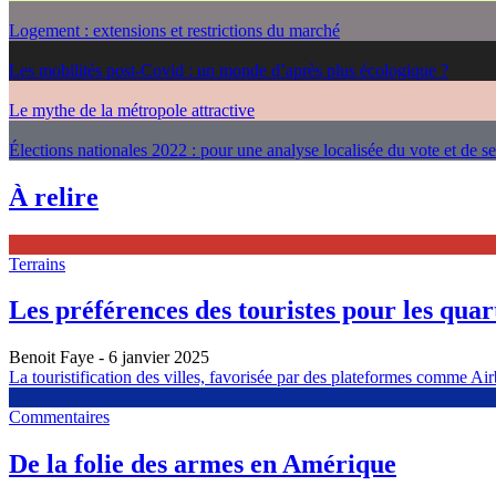
Logement : extensions et restrictions du marché
Les mobilités post-Covid : un monde d’après plus écologique ?
Le mythe de la métropole attractive
Élections nationales 2022 : pour une analyse localisée du vote et de s
À relire
Terrains
Les préférences des touristes pour les quarti
Benoit Faye
- 6 janvier 2025
La touristification des villes, favorisée par des plateformes comme Airb
Commentaires
De la folie des armes en Amérique