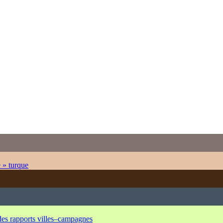
e » turque
 des rapports villes–campagnes