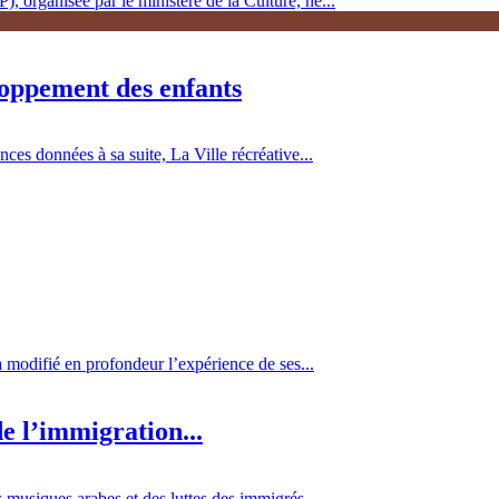
, organisée par le ministère de la Culture, ne...
loppement des enfants
es données à sa suite, La Ville récréative...
 a modifié en profondeur l’expérience de ses...
e l’immigration...
 musiques arabes et des luttes des immigrés...