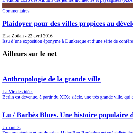
L’édition 2020 des Albums des jeunes architectes et paysagistes (AJAP)
Commentaires
Plaidoyer pour des villes propices au déve
Elsa Zotian
- 22 avril 2016
Issu d’une exposition éponyme à Dunkerque et d’une série de conférenc
Ailleurs sur le net
Anthropologie de la grande ville
La Vie des idées
Berlin est devenue, à partir du XIXe siècle, une très grande ville, qui
Lu / Barbès Blues. Une histoire populaire d
Urbanités
Documentariste et productrice, Hajer Ben Boubaker est spécialiste des