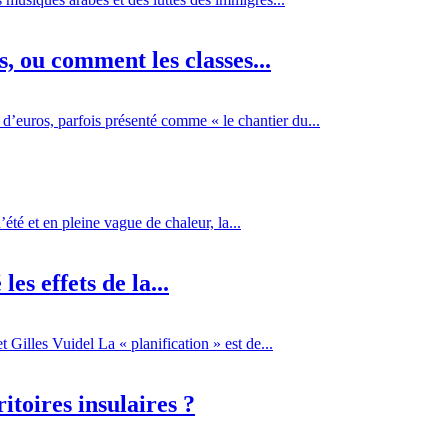
 ou comment les classes...
d’euros, parfois présenté comme « le chantier du...
té et en pleine vague de chaleur, la...
es effets de la...
Gilles Vuidel La « planification » est de...
itoires insulaires ?