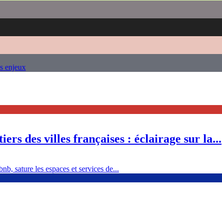
es enjeux
ers des villes françaises : éclairage sur la...
nb, sature les espaces et services de...