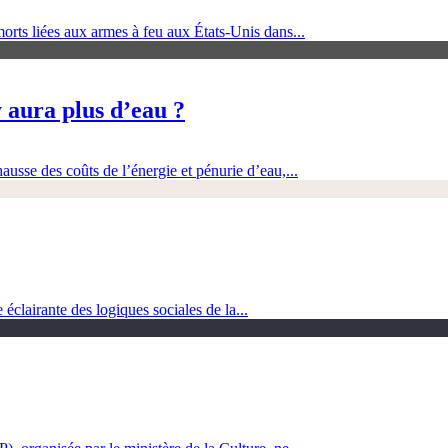
orts liées aux armes à feu aux États-Unis dans...
 aura plus d’eau ?
ausse des coûts de l’énergie et pénurie d’eau,...
clairante des logiques sociales de la...