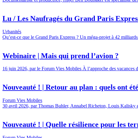
Lu / Les Naufragés du Grand Paris Express,
Urbanités
Qu’est-ce que le Grand Paris Express ? Un méga-projet à 42 milliards 
Webinaire | Mais qui prend l’avion ?
16 juin 2026, par le Forum Vies Mobiles À l’approche des vacances d’é
Nouveauté ! | Retour au plan : quels ont été l
Forum Vies Mobiles
30 avril 2026, par Thomas Buhler, Annabel Richeton, Louis Kalisky et 
Nouveauté ! | Quelle résilience pour les terr
Forum Vies Mobiles