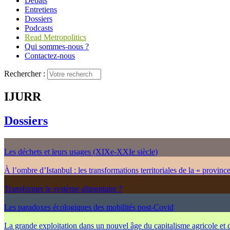
Débats
Entretiens
Dossiers
Podcasts
Read Metropolitics
Qui sommes-nous ?
Contactez-nous
Rechercher :
IJURR
Dossiers
Les déchets et leurs usages (XIXe-XXIe siècle)
À l’ombre d’Istanbul : les transformations territoriales de la « provinc
Transformer le système alimentaire ?
Les paradoxes écologiques des mobilités post-Covid
La grande exploitation dans un nouvel âge du capitalisme agricole et