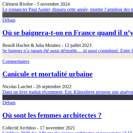
Clément Rivière
- 5 novembre 2024
Le romancier Paul Auster, disparu cette année, montre l’ampleur des m
Débats
Où se baignera-t-on en France quand il n’y
Benoît Hachet & Julia Moutiez
- 12 juillet 2023
Se baigner n’a jamais été aussi désirable… ni aussi compliqué. Entre h
Commentaires
Canicule et mortalité urbaine
Nicolas Larchet
- 26 septembre 2022
Dans un livre traduit récemment, Eric Klinenberg propose une analyse é
Débats
Où sont les femmes architectes ?
Collectif Architoo
- 17 novembre 2021