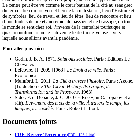
Le centre peut être vu comme le cœur battant de la cité au sens grec
du terme : lieu du pouvoir et lieu de la contestation, lieu d’Histoire et
de symboles, lieu de travail et lieu de fêtes, lieu de rencontre et lieu
d’une foule solitaire et anonyme, de passage et de brassage, où tout
le monde se sent chez soi, l’inverse de la centralité touristique et
quasi monofonctionnelle – devenue le destin de Venise – vers
laquelle nous allions avant la pandémie.
Pour aller plus loin :
Godin, J. B. A. 1871.
Solutions sociales
, Paris : Éditions Le
Chevalier.
Lefebvre, H. 2009 [1968].
Le Droit à la ville
, Paris :
Economica.
Mumford, L. 2011.
La Cité à travers l’histoire
, Paris : Agone.
[Traduction de
The City in History. Its Origins, its
Transformation and its Prospects
, 1963].
Sidor, F. et Depaule, J.-C. 2010. « Rue », in C. Topalov et al.
(dir),
L’Aventure des mots de la ville. À travers le temps, les
langues, les sociétés
, Paris : Robert Laffont.
Documents joints
PDF_Riviere-Terrenoire
(
PDF
-
126.1 kio
)