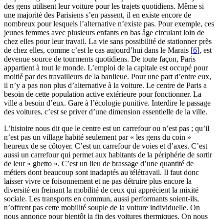
des gens utilisent leur voiture pour les trajets quotidiens. Même si
une majorité des Parisiens s’en passent, il en existe encore de
nombreux pour lesquels l’alternative n’existe pas. Pour exemple, ces
jeunes femmes avec plusieurs enfants en bas âge circulant loin de
chez elles pour leur travail. La vie sans possibilité de stationner près
de chez elles, comme c’est le cas aujourd’hui dans le Marais
[
6
]
, est
devenue source de tourments quotidiens. De toute façon, Paris
appartient à tout le monde. L’emploi de la capitale est occupé pour
moitié par des travailleurs de la banlieue. Pour une part d’entre eux,
il n’y a pas non plus d’alternative à la voiture. Le centre de Paris a
besoin de cette population active extérieure pour fonctionner. La
ville a besoin d’eux. Gare à l’écologie punitive. Interdire le passage
des voitures, c’est se priver d’une dimension essentielle de la ville.
L’histoire nous dit que le centre est un carrefour ou n’est pas ; qu’il
n’est pas un village habité seulement par « les gens du coin »
heureux de se côtoyer. C’est un carrefour de voies et d’axes. C’est
aussi un carrefour qui permet aux habitants de la périphérie de sortir
de leur « ghetto ». C’est un lieu de brassage d’une quantité de
métiers dont beaucoup sont inadaptés au télétravail. Il faut donc
laisser vivre ce foisonnement et ne pas détruire plus encore la
diversité en freinant la mobilité de ceux qui apprécient la mixité
sociale. Les transports en commun, aussi performants soient-ils,
n’offrent pas cette mobilité souple de la voiture individuelle. On
nous annonce pour bientôt la fin des voitures thermiques. On nous