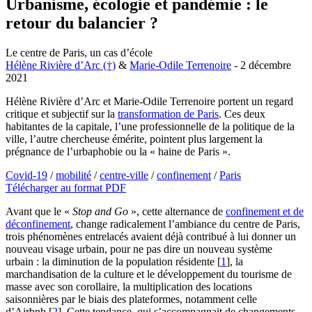
Urbanisme, écologie et pandémie : le
retour du balancier ?
Le centre de Paris, un cas d’école
Hélène Rivière d’Arc (†)
&
Marie-Odile Terrenoire
- 2 décembre
2021
Hélène Rivière d’Arc et Marie-Odile Terrenoire portent un regard
critique et subjectif sur la
transformation de Paris
. Ces deux
habitantes de la capitale, l’une professionnelle de la politique de la
ville, l’autre chercheuse émérite, pointent plus largement la
prégnance de l’urbaphobie ou la « haine de Paris ».
Covid-19
/
mobilité
/
centre-ville
/
confinement
/
Paris
Télécharger au format PDF
Avant que le «
Stop and Go
», cette alternance de
confinement et de
déconfinement
, change radicalement l’ambiance du centre de Paris,
trois phénomènes entrelacés avaient déjà contribué à lui donner un
nouveau visage urbain, pour ne pas dire un nouveau système
urbain : la diminution de la population résidente
[
1
]
, la
marchandisation de la culture et le développement du tourisme de
masse avec son corollaire, la multiplication des locations
saisonnières par le biais des plateformes, notamment celle
d’Airbnb
[
2
]
. Cette tendance, qui s’accompagnait de changements