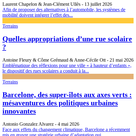
Laurent Chapelon & Jean-Clément Ullès
- 13 juillet 2026
Afin de proposer des alternatives à l’automobile, les systèmes de
mobilité doivent intégrer l’effet des...
Terrains
Quelles appropriations d’une rue scolaire
?
Antoine Fleury & Côme Grémaud & Anne-Cécile Ott
- 21 mai 2026
Emblématique des réflexions pour une ville « à hauteur d’enfants »,
le dispositif des rues scolaires a conduit à la...
Terrains
Barcelone, des super-îlots aux axes verts :
mésaventures des politiques urbaines
innovantes
Antonio Gonzalez Alvarez
- 4 mai 2026
Face aux effets du changement climatique, Barcelone a récemment
mis en œuvre une stratégie urbaine d’adaptation qui...