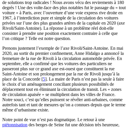
de solutions trop radicales ! Nous avons vécu des revirements à 180
degrés ! Une des volte-face des plus notables fut le passage du « tout
voiture » à Paris, avec l’ouverture d’une voie express rive droite en
1967, à l’interdiction pure et simple de la circulation des voitures
privées sur l’une des plus grandes artères de la capitale en 2020 (axe
Rivoli/Saint-Antoine). La réponse à un problème réel doit-elle
consister à prendre une position exactement contraire à celle que
l’on critique ? Telle est notre question.
Prenons justement l’exemple de l’axe Rivoli/Saint-Antoine. En mai
2020, au sortir du premier confinement, Anne Hidalgo a annoncé la
fermeture de la rue de Rivoli à la circulation automobile privée. En
septembre, elle a confirmé que les voitures des particuliers ne
passeront plus sur ce grand axe est-ouest que constituent la rue
Saint-Antoine et son prolongement par la rue de Rivoli jusqu’à la
place de la Concorde
[
5
]
. La maire de Paris n’est pas la seule à faire
le choix d’un aménagement conciliant plusieurs possibilités de
déplacement tout en éliminant la circulation de transit. Les « zones
de circulation apaisée » se multiplient dans les villes de France.
Notre souci, c’est qu’elles puissent se révéler anti-urbaines, comme
autrefois tant et tant de mesures qu’on a connues depuis que le terme
même d’urbanisme existe.
Notre point de vue n’est pas dogmatique. Le retour à une
piétonnisation
des berges de Seine fut une décision très heureuse,