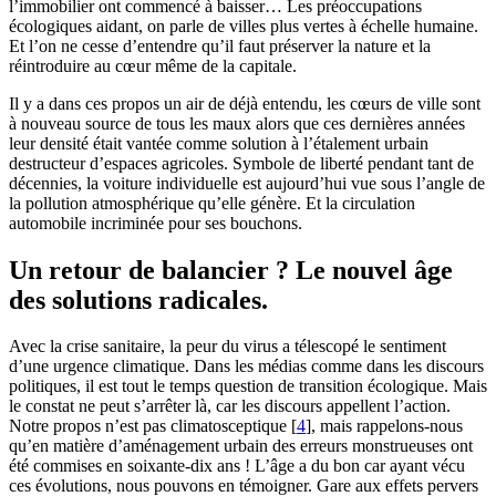
l’immobilier ont commencé à baisser… Les préoccupations
écologiques aidant, on parle de villes plus vertes à échelle humaine.
Et l’on ne cesse d’entendre qu’il faut préserver la nature et la
réintroduire au cœur même de la capitale.
Il y a dans ces propos un air de déjà entendu, les cœurs de ville sont
à nouveau source de tous les maux alors que ces dernières années
leur densité était vantée comme solution à l’étalement urbain
destructeur d’espaces agricoles. Symbole de liberté pendant tant de
décennies, la voiture individuelle est aujourd’hui vue sous l’angle de
la pollution atmosphérique qu’elle génère. Et la circulation
automobile incriminée pour ses bouchons.
Un retour de balancier ? Le nouvel âge
des solutions radicales.
Avec la crise sanitaire, la peur du virus a télescopé le sentiment
d’une urgence climatique. Dans les médias comme dans les discours
politiques, il est tout le temps question de transition écologique. Mais
le constat ne peut s’arrêter là, car les discours appellent l’action.
Notre propos n’est pas climatosceptique
[
4
]
, mais rappelons-nous
qu’en matière d’aménagement urbain des erreurs monstrueuses ont
été commises en soixante-dix ans ! L’âge a du bon car ayant vécu
ces évolutions, nous pouvons en témoigner. Gare aux effets pervers