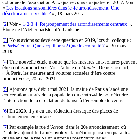
colloque de l’association Aux quatre coins du quatre, en 2017. Voir
«
Les locations saisonnières dans le 4e arrondissement. Une
désertification invisible ?
», 18 mars 2017.
[
2
]
Voir «
1·2·3·4. Regroupement des arrondissements centraux
»,
Étude de l’Atelier parisien d’urbanisme.
[
3
]
Nous avions soulevé cette question en 2019, lors du colloque :
«
Paris-Centre. Quels équilibres ? Quelle centralité ?
», 30 mars
2019.
[
4
]
Une nouvelle étude montre que les mesures anti-voitures peuvent
être contre-productives. Voir l’article du
Monde
: Denis Cosnard,
« À Paris, les mesures anti-voitures accusées d’être contre-
productives », 20 mai 2021.
[
5
]
Ajoutons que, début mai 2021, la mairie de Paris a lancé une
concertation auprès de la population du centre-ville pour étendre
l’interdiction de la circulation de transit à l’ensemble du centre.
[
6
]
En 2020, il y a eu une réduction drastique des places de
stationnement en surface.
[
7
]
Par exemple la rue d’Avron, dans le 20e arrondissement, où
j’habite aujourd’hui après avoir vu la métamorphose en quarante-
quatre ans de la rue Saint-Antoine [
observation de M.-