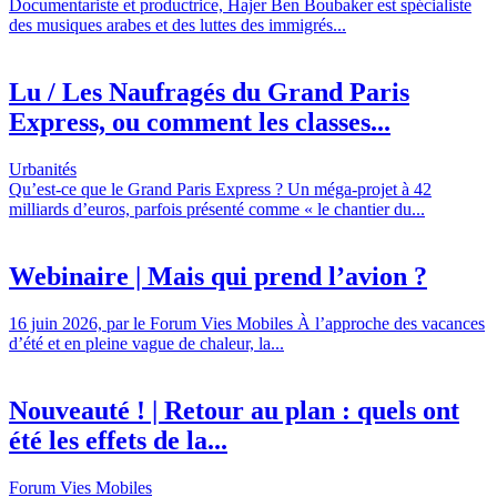
Documentariste et productrice, Hajer Ben Boubaker est spécialiste
des musiques arabes et des luttes des immigrés...
Lu / Les Naufragés du Grand Paris
Express, ou comment les classes...
Urbanités
Qu’est-ce que le Grand Paris Express ? Un méga-projet à 42
milliards d’euros, parfois présenté comme « le chantier du...
Webinaire | Mais qui prend l’avion ?
16 juin 2026, par le Forum Vies Mobiles À l’approche des vacances
d’été et en pleine vague de chaleur, la...
Nouveauté ! | Retour au plan : quels ont
été les effets de la...
Forum Vies Mobiles