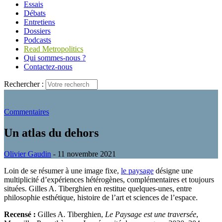
Essais
Débats
Entretiens
Dossiers
Podcasts
Read Metropolitics
Qui sommes-nous ?
Contactez-nous
Rechercher :
Commentaires
Un atlas du dehors
Olivier Gaudin
- 11 novembre 2021
Loin de se résumer à une image fixe,
le paysage
désigne une
multiplicité d’expériences hétérogènes, complémentaires et toujours
situées. Gilles A. Tiberghien en restitue quelques-unes, entre
philosophie esthétique, histoire de l’art et sciences de l’espace.
Recensé :
Gilles A. Tiberghien,
Le Paysage est une traversée
,