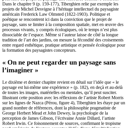
Dans le chapitre 9 (p. 159-177), Tiberghien relie par exemple les
projets de Michel Desvigne à l’héritage intellectuel du paysagiste
américain Frederick Law Olmsted (1822-1903). Politique et
poétique se rencontrent ici dans la conviction que le projet de
paysage, sans se limiter à la composition spatiale, met en œuvre des
processus vivants, y compris écologiques, où le temps n’est plus
dissociable de l’espace. Même si l’auteur laisse de côté la longue
tradition de l’art des jardins, on mesure la fécondité des croisements
entre regard esthétique, pratique artistique et pensée écologique pour
la formation des paysagistes concepteurs.
« On ne peut regarder un paysage sans
l’imaginer »
Le dixième et dernier chapitre revient en détail sur l’idée que « le
paysage est lui-même une expérience » (p. 182), en deçà et au-delà
de toutes les images, matérielles ou mentales, qu’il peut susciter.
Illustrant cette position avec les réflexions de l’artiste Robert Morris
sur les lignes de Nazca (Pérou, figure 4), Tiberghien les étaye par un
grand nombre de références, dont la philosophie pragmatiste de
George Herbert Mead et John Dewey, la psychologie de la
perception de James Gibson, l’écrivaine Annie Dillard, l’artiste
Robert Irwin. Ce foisonnement de sources, confirmant le tropisme