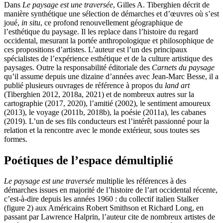
Dans
Le paysage est une traversée
, Gilles A. Tiberghien décrit de
manière synthétique une sélection de démarches et d’œuvres où s’est
joué,
in situ
, ce profond renouvellement géographique de
l’esthétique du paysage. Il les replace dans l’histoire du regard
occidental, mesurant la portée anthropologique et philosophique de
ces propositions d’artistes. L’auteur est l’un des principaux
spécialistes de l’expérience esthétique et de la culture artistique des
paysages. Outre la responsabilité éditoriale des
Carnets du paysage
qu’il assume depuis une dizaine d’années avec Jean-Marc Besse, il a
publié plusieurs ouvrages de référence à propos du
land art
(Tiberghien 2012, 2018a, 2021) et de nombreux autres sur la
cartographie (2017, 2020), l’amitié (2002), le sentiment amoureux
(2013), le voyage (2011b, 2018b), la poésie (2011a), les cabanes
(2019). L’un de ses fils conducteurs est l’intérêt passionné pour la
relation et la rencontre avec le monde extérieur, sous toutes ses
formes.
Poétiques de l’espace démultiplié
Le paysage est une traversée
multiplie les références à des
démarches issues en majorité de l’histoire de l’art occidental récente,
c’est-à-dire depuis les années 1960 : du collectif italien Stalker
(figure 2) aux Américains Robert Smithson et Richard Long, en
passant par Lawrence Halprin, l’auteur cite de nombreux artistes de