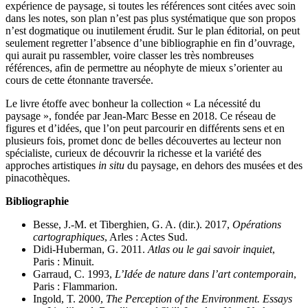
expérience de paysage, si toutes les références sont citées avec soin
dans les notes, son plan n’est pas plus systématique que son propos
n’est dogmatique ou inutilement érudit. Sur le plan éditorial, on peut
seulement regretter l’absence d’une bibliographie en fin d’ouvrage,
qui aurait pu rassembler, voire classer les très nombreuses
références, afin de permettre au néophyte de mieux s’orienter au
cours de cette étonnante traversée.
Le livre étoffe avec bonheur la collection « La nécessité du
paysage », fondée par Jean-Marc Besse en 2018. Ce réseau de
figures et d’idées, que l’on peut parcourir en différents sens et en
plusieurs fois, promet donc de belles découvertes au lecteur non
spécialiste, curieux de découvrir la richesse et la variété des
approches artistiques
in situ
du paysage, en dehors des musées et des
pinacothèques.
Bibliographie
Besse, J.-M. et Tiberghien, G. A. (dir.). 2017,
Opérations
cartographiques
, Arles : Actes Sud.
Didi-Huberman, G. 2011.
Atlas ou le gai savoir inquiet
,
Paris : Minuit.
Garraud, C. 1993,
L’Idée de nature dans l’art contemporain
,
Paris : Flammarion.
Ingold, T. 2000,
The Perception of the Environment. Essays