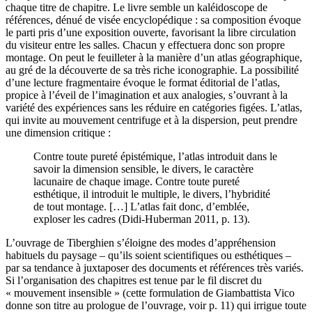
chaque titre de chapitre. Le livre semble un kaléidoscope de
références, dénué de visée encyclopédique : sa composition évoque
le parti pris d’une exposition ouverte, favorisant la libre circulation
du visiteur entre les salles. Chacun y effectuera donc son propre
montage. On peut le feuilleter à la manière d’un atlas géographique,
au gré de la découverte de sa très riche iconographie. La possibilité
d’une lecture fragmentaire évoque le format éditorial de l’atlas,
propice à l’éveil de l’imagination et aux analogies, s’ouvrant à la
variété des expériences sans les réduire en catégories figées. L’atlas,
qui invite au mouvement centrifuge et à la dispersion, peut prendre
une dimension critique :
Contre toute pureté épistémique, l’atlas introduit dans le
savoir la dimension sensible, le divers, le caractère
lacunaire de chaque image. Contre toute pureté
esthétique, il introduit le multiple, le divers, l’hybridité
de tout montage. […] L’atlas fait donc, d’emblée,
exploser les cadres (Didi-Huberman 2011, p. 13).
L’ouvrage de Tiberghien s’éloigne des modes d’appréhension
habituels du paysage – qu’ils soient scientifiques ou esthétiques –
par sa tendance à juxtaposer des documents et références très variés.
Si l’organisation des chapitres est tenue par le fil discret du
« mouvement insensible » (cette formulation de Giambattista Vico
donne son titre au prologue de l’ouvrage, voir p. 11) qui irrigue toute