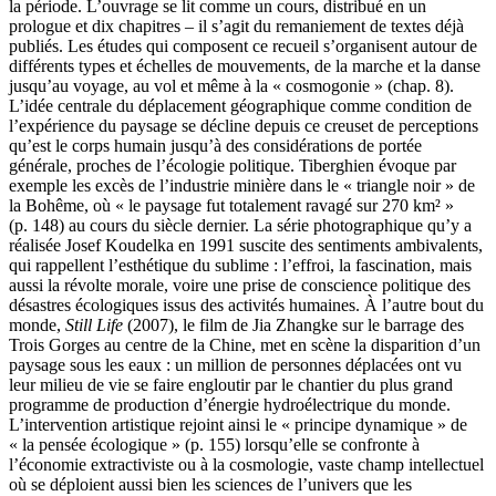
la période. L’ouvrage se lit comme un cours, distribué en un
prologue et dix chapitres – il s’agit du remaniement de textes déjà
publiés. Les études qui composent ce recueil s’organisent autour de
différents types et échelles de mouvements, de la marche et la danse
jusqu’au voyage, au vol et même à la « cosmogonie » (chap. 8).
L’idée centrale du déplacement géographique comme condition de
l’expérience du paysage se décline depuis ce creuset de perceptions
qu’est le corps humain jusqu’à des considérations de portée
générale, proches de l’écologie politique. Tiberghien évoque par
exemple les excès de l’industrie minière dans le « triangle noir » de
la Bohême, où « le paysage fut totalement ravagé sur 270 km² »
(p. 148) au cours du siècle dernier. La série photographique qu’y a
réalisée Josef Koudelka en 1991 suscite des sentiments ambivalents,
qui rappellent l’esthétique du sublime : l’effroi, la fascination, mais
aussi la révolte morale, voire une prise de conscience politique des
désastres écologiques issus des activités humaines. À l’autre bout du
monde,
Still Life
(2007), le film de Jia Zhangke sur le barrage des
Trois Gorges au centre de la Chine, met en scène la disparition d’un
paysage sous les eaux : un million de personnes déplacées ont vu
leur milieu de vie se faire engloutir par le chantier du plus grand
programme de production d’énergie hydroélectrique du monde.
L’intervention artistique rejoint ainsi le « principe dynamique » de
« la pensée écologique » (p. 155) lorsqu’elle se confronte à
l’économie extractiviste ou à la cosmologie, vaste champ intellectuel
où se déploient aussi bien les sciences de l’univers que les