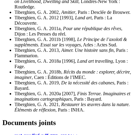
on Livelihood, Dwelling and Skill
, Londres-New York :
Routledge.
Tiberghien, G. A. 2002,
Amitier
, Paris : Desclée de Brouwer.
Tiberghien, G. A. 2012 [1993],
Land art
, Paris : La
Découverte.
Tiberghien, G. A. 2011a,
Pour une république des rêves
,
Dijon : Les Presses du réel.
Tiberghien, G. A. 2011b [1998],
Le Principe de l’axolotl &
suppléments. Essai sur les voyages
, Arles : Actes Sud.
Tiberghien, G. A. 2013,
Aimer. Une histoire sans fin
, Paris :
Flammarion.
Tiberghien, G. A. 2018a [1996],
Land art travelling
, Lyon :
Fage.
Tiberghien, G. A. 2018b,
Récits du monde : explorer, décrire,
imaginer
, Caen : Éditions de l’IMEC.
Tiberghien, G. A. 2019,
De la nécessité des cabanes
, Paris :
Bayard.
Tiberghien, G. A. 2020a [2007],
Finis Terrae. Imaginaires et
imaginations cartographiques
, Paris : Bayard.
Tiberghien, G. A. 2021,
Restaurer les œuvres dans la nature.
Éléments de réflexion
, Paris : INHA.
Documents joints