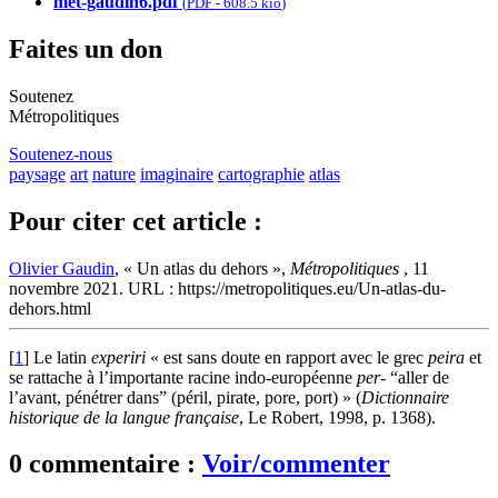
met-gaudin6.pdf
(
PDF
-
608.5 kio
)
Faites un don
Soutenez
Métropolitiques
Soutenez-nous
paysage
art
nature
imaginaire
cartographie
atlas
Pour citer cet article :
Olivier Gaudin
, « Un atlas du dehors »,
Métropolitiques
, 11
novembre 2021. URL : https://metropolitiques.eu/Un-atlas-du-
dehors.html
[
1
]
Le latin
experiri
« est sans doute en rapport avec le grec
peira
et
se rattache à l’importante racine indo-européenne
per-
“aller de
l’avant, pénétrer dans” (péril, pirate, pore, port) » (
Dictionnaire
historique de la langue française
, Le Robert, 1998, p. 1368).
0 commentaire :
Voir/commenter