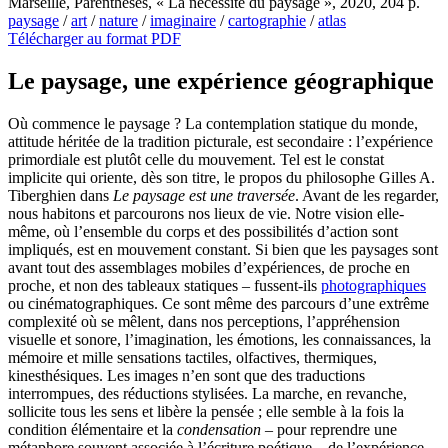
Marseille, Parenthèses, « La nécessité du paysage », 2020, 204 p.
paysage
/
art
/
nature
/
imaginaire
/
cartographie
/
atlas
Télécharger au format PDF
Le paysage, une expérience géographique
Où commence le paysage ? La contemplation statique du monde,
attitude héritée de la tradition picturale, est secondaire : l’expérience
primordiale est plutôt celle du mouvement. Tel est le constat
implicite qui oriente, dès son titre, le propos du philosophe Gilles A.
Tiberghien dans
Le paysage est une traversée
. Avant de les regarder,
nous habitons et parcourons nos lieux de vie. Notre vision elle-
même, où l’ensemble du corps et des possibilités d’action sont
impliqués, est en mouvement constant. Si bien que les paysages sont
avant tout des assemblages mobiles d’expériences, de proche en
proche, et non des tableaux statiques – fussent-ils
photographiques
ou cinématographiques. Ce sont même des parcours d’une extrême
complexité où se mêlent, dans nos perceptions, l’appréhension
visuelle et sonore, l’imagination, les émotions, les connaissances, la
mémoire et mille sensations tactiles, olfactives, thermiques,
kinesthésiques. Les images n’en sont que des traductions
interrompues, des réductions stylisées. La marche, en revanche,
sollicite tous les sens et libère la pensée ; elle semble à la fois la
condition élémentaire et la
condensation
– pour reprendre une
métaphore souvent associée à l’écriture poétique – de l’expérience