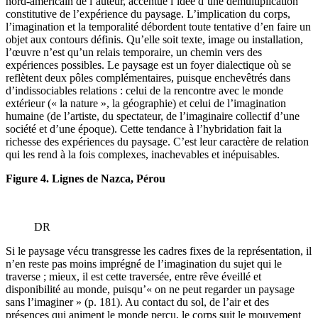
nord-américain de l’auteur, accentue l’idée d’une démultiplication
constitutive de l’expérience du paysage. L’implication du corps,
l’imagination et la temporalité débordent toute tentative d’en faire un
objet aux contours définis. Qu’elle soit texte, image ou installation,
l’œuvre n’est qu’un relais temporaire, un chemin vers des
expériences possibles. Le paysage est un foyer dialectique où se
reflètent deux pôles complémentaires, puisque enchevêtrés dans
d’indissociables relations : celui de la rencontre avec le monde
extérieur (« la nature », la géographie) et celui de l’imagination
humaine (de l’artiste, du spectateur, de l’imaginaire collectif d’une
société et d’une époque). Cette tendance à l’hybridation fait la
richesse des expériences du paysage. C’est leur caractère de relation
qui les rend à la fois complexes, inachevables et inépuisables.
Figure 4. Lignes de Nazca, Pérou
DR
Si le paysage vécu transgresse les cadres fixes de la représentation, il
n’en reste pas moins imprégné de l’imagination du sujet qui le
traverse ; mieux, il est cette traversée, entre rêve éveillé et
disponibilité au monde, puisqu’« on ne peut regarder un paysage
sans l’imaginer » (p. 181). Au contact du sol, de l’air et des
présences qui animent le monde perçu, le corps suit le mouvement