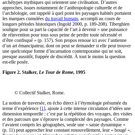
archétypes mythiques qui orientent une civilisation. D’autres
approches, issues notamment de l’anthropologie culturelle et de
l’archéologie, ont rappelé à quel point les paysages habités portaient
les marques cumulées
du travail humain
, accompli au cours de
longues périodes historiques (Ingold 2000, p. 189-208). Tiberghien
souligne pour sa part la capacité de l’art à devenir « une puissance
de réinvention pour tous sous peine de perdre toute nécessité et
d’être confisqué » (p. 157). Son propos renoue ici avec l’antienne
d’un art émancipateur, dont on peut se demander si elle peut trouver
une quelconque forme d’incarnation contemporaine qui ne soit,
presque aussitôt, frappée de discrédit. À tout le moins la question
est-elle posée.
Figure 2. Stalker,
Le Tour de Rome
, 1995
© Collectif Stalker, Rome.
La notion de traversée, en écho direct à l’étymologie présumée du
terme d’expérience
[
1
]
, ajoute à cette intense circulation d’idées une
dimension temporelle : c’est par la répétition des voyages, des visites
et des parcours que s’éprouve la complexité des paysages. Comme
l’avaient compris les géographes, seule une « saisie dynamique »
(p. 11) peut approcher leur constant renouvellement, leur « bougé ».