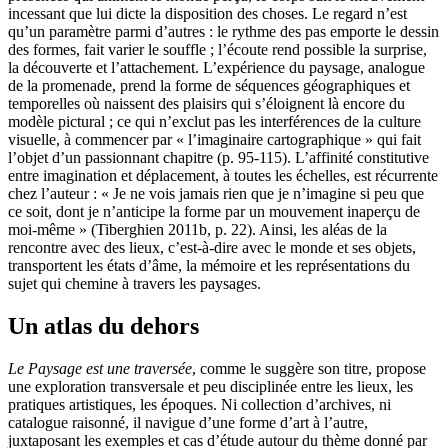
incessant que lui dicte la disposition des choses. Le regard n’est
qu’un paramètre parmi d’autres : le rythme des pas emporte le dessin
des formes, fait varier le souffle ; l’écoute rend possible la surprise,
la découverte et l’attachement. L’expérience du paysage, analogue
de la promenade, prend la forme de séquences géographiques et
temporelles où naissent des plaisirs qui s’éloignent là encore du
modèle pictural ; ce qui n’exclut pas les interférences de la culture
visuelle, à commencer par « l’imaginaire cartographique » qui fait
l’objet d’un passionnant chapitre (p. 95-115). L’affinité constitutive
entre imagination et déplacement, à toutes les échelles, est récurrente
chez l’auteur : « Je ne vois jamais rien que je n’imagine si peu que
ce soit, dont je n’anticipe la forme par un mouvement inaperçu de
moi-même » (Tiberghien 2011b, p. 22). Ainsi, les aléas de la
rencontre avec des lieux, c’est-à-dire avec le monde et ses objets,
transportent les états d’âme, la mémoire et les représentations du
sujet qui chemine à travers les paysages.
Un atlas du dehors
Le Paysage est une traversée
, comme le suggère son titre, propose
une exploration transversale et peu disciplinée entre les lieux, les
pratiques artistiques, les époques. Ni collection d’archives, ni
catalogue raisonné, il navigue d’une forme d’art à l’autre,
juxtaposant les exemples et cas d’étude autour du thème donné par