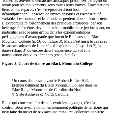
Toutes les œuvres et démarches artistiques présentées partagent un
attrait pour les mouvements, sous toutes leurs formes. Traverser des
lieux et des espaces, c’est en éprouver à tout instant la
démultiplication, l’absence de limites absolues et l’accessibilité
variable. Les contours et les frontières perdent alors de leur netteté.
L’extraordinaire foisonnement des pratiques artistiques, par son
hétérogénéité même, devient le miroir mobile de ce jeu incessant, en
particulier avec le
land art
ou dans les expérimentations
pédagogiques d’avant-garde que furent le Bauhaus et le Black
Mountain College (p. 56-60, figure 3). Mais c’est aussi le cas avec
les artistes adeptes de la marche d’exploration (chap. 1 et 2), la
danse (chap. 3) ou encore dans l’expérience du vol et la
transposition des vues aériennes (chap. 6 et 7).
Figure 3. Cours de danse au Black Mountain College
Un cours de danse devant le Robert E. Lee Hall,
premier bâtiment du Black Mountain College dans les
Blue Ridge Mountains de Caroline-du-Nord.
© State Archives of North Carolina.
En ce qui concerne l’art de concevoir les paysages, c’est la
confrontation avec la notion éminemment politique de territoire qui
peut faire du projet de paysage une ressource collective concrète.