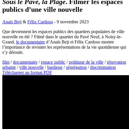
Sous le Pavé, la Plage
. Filmer les espaces
publics d’une ville nouvelle
Anaïs Beji
&
Félix Cardoso
- 9 novembre 2023
Que deviennent les espaces publics des quartiers populaires de ville
nouvelle en été ? Filmé dans le quartier du Pavé Neuf, à Noisy-le-
Grand,
le documentaire
d’Anaïs Beji et Félix Cardoso montre
l’importance de revisiter les représentations de la vie quotidienne qui
s’y déroule.
film
/
documentaire
/
espace public
/
politique de la ville
/
rénovation
urbaine
/
ville nouvelle
/
banlieue
/
ségrégation
/
discrimination
Télécharger au format PDF