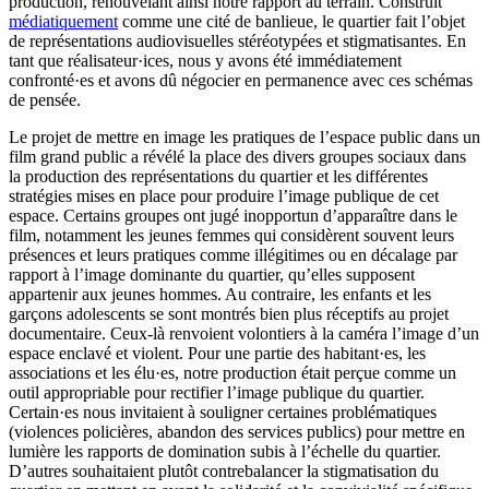
production, renouvelant ainsi notre rapport au terrain. Construit
médiatiquement
comme une cité de banlieue, le quartier fait l’objet
de représentations audiovisuelles stéréotypées et stigmatisantes. En
tant que réalisateur·ices, nous y avons été immédiatement
confronté·es et avons dû négocier en permanence avec ces schémas
de pensée.
Le projet de mettre en image les pratiques de l’espace public dans un
film grand public a révélé la place des divers groupes sociaux dans
la production des représentations du quartier et les différentes
stratégies mises en place pour produire l’image publique de cet
espace. Certains groupes ont jugé inopportun d’apparaître dans le
film, notamment les jeunes femmes qui considèrent souvent leurs
présences et leurs pratiques comme illégitimes ou en décalage par
rapport à l’image dominante du quartier, qu’elles supposent
appartenir aux jeunes hommes. Au contraire, les enfants et les
garçons adolescents se sont montrés bien plus réceptifs au projet
documentaire. Ceux-là renvoient volontiers à la caméra l’image d’un
espace enclavé et violent. Pour une partie des habitant·es, les
associations et les élu·es, notre production était perçue comme un
outil appropriable pour rectifier l’image publique du quartier.
Certain·es nous invitaient à souligner certaines problématiques
(violences policières, abandon des services publics) pour mettre en
lumière les rapports de domination subis à l’échelle du quartier.
D’autres souhaitaient plutôt contrebalancer la stigmatisation du