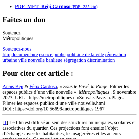
PDF_MET_Beiji-Cardoso
(
PDF
-
235 kio
)
Faites un don
Soutenez
Métropolitiques
Soutenez-nous
film
documentaire
espace public
politique de la ville
rénovation
urbaine
ville nouvelle
banlieue
ségrégation
discrimination
Pour citer cet article :
Anaïs Beji
&
Félix Cardoso
, «
Sous le Pavé, la Plage
. Filmer les
espaces publics d’une ville nouvelle »,
Métropolitiques
, 9 novembre
2023. URL : https://metropolitiques.eu/Sous-le-Pave-la-Plage-
Filmer-les-espaces-publics-d-une-ville-nouvelle.html
DOI : https://doi.org/10.56698/metropolitiques.1967
[
1
]
Le film est diffusé au sein des structures municipales, scolaires et
associatives du quartier. Ces projections font ensuite l’objet
d’échanges avec les habitant·es, les usager·ères et les acteurs