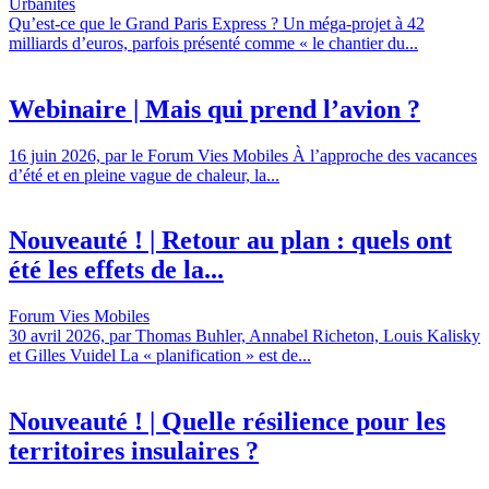
Urbanités
Qu’est-ce que le Grand Paris Express ? Un méga-projet à 42
milliards d’euros, parfois présenté comme « le chantier du...
Webinaire | Mais qui prend l’avion ?
16 juin 2026, par le Forum Vies Mobiles À l’approche des vacances
d’été et en pleine vague de chaleur, la...
Nouveauté ! | Retour au plan : quels ont
été les effets de la...
Forum Vies Mobiles
30 avril 2026, par Thomas Buhler, Annabel Richeton, Louis Kalisky
et Gilles Vuidel La « planification » est de...
Nouveauté ! | Quelle résilience pour les
territoires insulaires ?