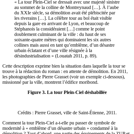
« La tour Plein-Ciel se dressait avec une majesté sinistre
au sommet de la colline de Montreynaud […]. À l’aube
du XXIe siècle, sa démolition avait été plébiscitée par
les riverains […]. La célèbre tour au bol était visible
depuis la gare en arrivant de Lyon, et beaucoup de
Stéphanois la considéraient […] comme le point
doublement culminant de la ville : du haut de ses
soixante-quatre mètres qui dominaient les six autres
collines mais aussi en tant qu’emblème, d’un désastre
urbain éclatant et d’une ville résignée à la
désindustrialisation » (Louatah 2011, p. 89).
Cette description exprime bien la situation dans laquelle la tour se
trouve à la rédaction du roman : en attente de démolition. En 2011,
les photographies de Pierre Grasset (voir un exemple ci-dessous),
missionné par la ville, montrent l’édifice moribond.
Figure 3. La tour Plein-Ciel déshabillée
Crédits : Pierre Grasset, ville de Saint-Étienne, 2011.
Comment la tour Plein-Ciel a-t-elle pu passer de symbole de
modernité à « emblème d’un désastre urbain » condamné à la
démolition ? Tout d’abord, une partie des équipements de la ZUP et