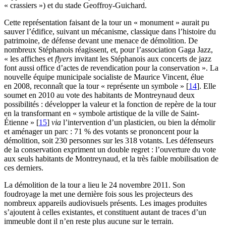
« crassiers ») et du stade Geoffroy-Guichard.
Cette représentation faisant de la tour un « monument » aurait pu
sauver l’édifice, suivant un mécanisme, classique dans l’histoire du
patrimoine, de défense devant une menace de démolition. De
nombreux Stéphanois réagissent, et, pour l’association Gaga Jazz,
« les affiches et
flyers
invitant les Stéphanois aux concerts de jazz
font aussi office d’actes de revendication pour la conservation ». La
nouvelle équipe municipale socialiste de Maurice Vincent, élue
en 2008, reconnaît que la tour « représente un symbole »
[
14
]
. Elle
soumet en 2010 au vote des habitants de Montreynaud deux
possibilités : développer la valeur et la fonction de repère de la tour
en la transformant en « symbole artistique de la ville de Saint-
Étienne »
[
15
]
via
l’intervention d’un plasticien, ou bien la démolir
et aménager un parc : 71 % des votants se prononcent pour la
démolition, soit 230 personnes sur les 318 votants. Les défenseurs
de la conservation expriment un double regret : l’ouverture du vote
aux seuls habitants de Montreynaud, et la très faible mobilisation de
ces derniers.
La démolition de la tour a lieu le 24 novembre 2011. Son
foudroyage la met une dernière fois sous les projecteurs des
nombreux appareils audiovisuels présents. Les images produites
s’ajoutent à celles existantes, et constituent autant de traces d’un
immeuble dont il n’en reste plus aucune sur le terrain.