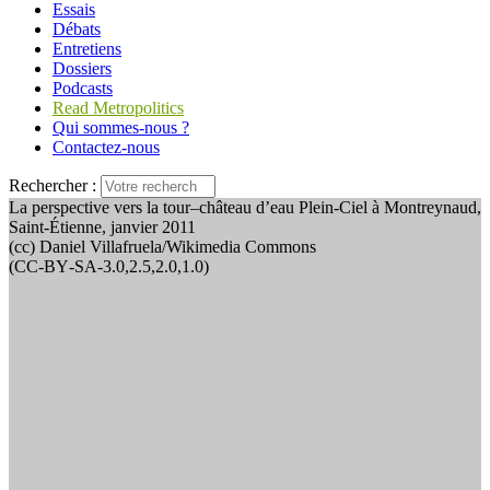
Essais
Débats
Entretiens
Dossiers
Podcasts
Read Metropolitics
Qui sommes-nous ?
Contactez-nous
Rechercher :
La perspective vers la tour–château d’eau Plein-Ciel à Montreynaud,
Saint-Étienne, janvier 2011
(cc) Daniel Villafruela/Wikimedia Commons
(CC‑BY‑SA‑3.0,2.5,2.0,1.0)