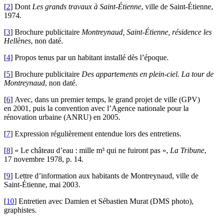
[
2
]
Dont
Les grands travaux à Saint-Étienne
, ville de Saint-Étienne,
1974.
[
3
]
Brochure publicitaire
Montreynaud, Saint-Étienne, résidence les
Hellènes
, non daté.
[
4
]
Propos tenus par un habitant installé dès l’époque.
[
5
]
Brochure publicitaire
Des appartements en plein-ciel. La tour de
Montreynaud
, non daté.
[
6
]
Avec, dans un premier temps, le grand projet de ville (GPV)
en 2001, puis la convention avec l’Agence nationale pour la
rénovation urbaine (ANRU) en 2005.
[
7
]
Expression régulièrement entendue lors des entretiens.
[
8
]
« Le château d’eau : mille m³ qui ne fuiront pas »,
La Tribune
,
17 novembre 1978, p. 14.
[
9
]
Lettre d’information aux habitants de Montreynaud, ville de
Saint-Étienne, mai 2003.
[
10
]
Entretien avec Damien et Sébastien Murat (DMS photo),
graphistes.