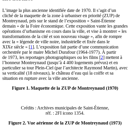
L’image la plus ancienne identifiée date de 1970. Il s’agit d’un
cliché de la maquette de la zone à urbaniser en priorité (ZUP) de
Montreynaud, pris sur le stand de l’exposition « Saint-Étienne
demain » de la Foire économique. Cette exposition vante les grandes
opérations d’urbanisme en cours dans la ville, et vise à montrer « les
transformations de la cité et son nouveau visage », afin de rompre
avec la « légende de ville noire, industrielle et fixée dans le
XIXe siècle »
[
1
]
. L’exposition fait partie d’une communication
orchestrée par le maire Michel Durafour (1964‑1977). À partir
de 1973, les reportages photographiques ou les films
[
2
]
mettent à
l’honneur Montreynaud (jusqu’à 4 400 logements prévus) et en
particulier sa tour Plein-Ciel (par l’architecte Raymond Martin), avec
sa verticalité (18 niveaux), le château d’eau qui la coiffe et sa
situation en rupture avec la ville ancienne.
Figure 1. Maquette de la ZUP de Montreynaud (1970)
Crédits : Archives municipales de Saint-Étienne,
réf. : 2FI icono 1354.
Figure 2. Vue aérienne de la ZUP de Montreynaud (1973)