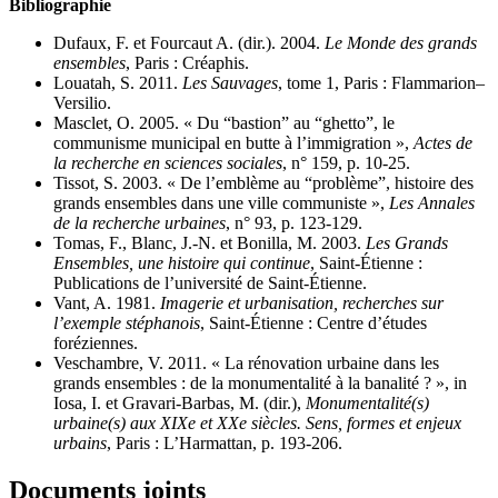
Bibliographie
Dufaux, F. et Fourcaut A. (dir.). 2004.
Le Monde des grands
ensembles
, Paris : Créaphis.
Louatah, S. 2011.
Les Sauvages
, tome 1, Paris : Flammarion–
Versilio.
Masclet, O. 2005. « Du “bastion” au “ghetto”, le
communisme municipal en butte à l’immigration »,
Actes de
la recherche en sciences sociales
, n° 159, p. 10‑25.
Tissot, S. 2003. « De l’emblème au “problème”, histoire des
grands ensembles dans une ville communiste »,
Les Annales
de la recherche urbaines
, n° 93, p. 123‑129.
Tomas, F., Blanc, J.-N. et Bonilla, M. 2003.
Les Grands
Ensembles, une histoire qui continue
, Saint-Étienne :
Publications de l’université de Saint-Étienne.
Vant, A. 1981.
Imagerie et urbanisation, recherches sur
l’exemple stéphanois
, Saint-Étienne : Centre d’études
foréziennes.
Veschambre, V. 2011. « La rénovation urbaine dans les
grands ensembles : de la monumentalité à la banalité ? », in
Iosa, I. et Gravari-Barbas, M. (dir.),
Monumentalité(s)
urbaine(s) aux XIXe et XXe siècles. Sens, formes et enjeux
urbains
, Paris : L’Harmattan, p. 193‑206.
Documents joints