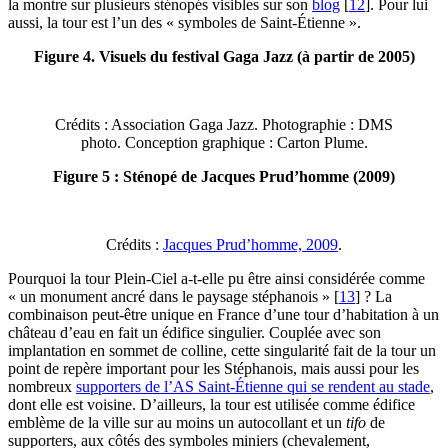
la montre sur plusieurs sténopés visibles sur son
blog
[
12
]
. Pour lui
aussi, la tour est l’un des « symboles de Saint-Étienne ».
Figure 4. Visuels du festival Gaga Jazz (à partir de 2005)
Crédits : Association Gaga Jazz. Photographie : DMS
photo. Conception graphique : Carton Plume.
Figure 5 : Sténopé de Jacques Prud’homme (2009)
Crédits :
Jacques Prud’homme, 2009
.
Pourquoi la tour Plein-Ciel a-t-elle pu être ainsi considérée comme
« un monument ancré dans le paysage stéphanois »
[
13
]
? La
combinaison peut-être unique en France d’une tour d’habitation à un
château d’eau en fait un édifice singulier. Couplée avec son
implantation en sommet de colline, cette singularité fait de la tour un
point de repère important pour les Stéphanois, mais aussi pour les
nombreux
supporters de l’AS Saint-Étienne qui se rendent au stade
,
dont elle est voisine. D’ailleurs, la tour est utilisée comme édifice
emblème de la ville sur au moins un autocollant et un
tifo
de
supporters, aux côtés des symboles miniers (chevalement,