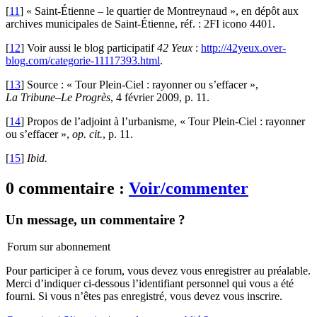
[
11
]
« Saint-Étienne – le quartier de Montreynaud », en dépôt aux
archives municipales de Saint-Étienne, réf. : 2FI icono 4401.
[
12
]
Voir aussi le blog participatif
42 Yeux
:
http://42yeux.over-
blog.com/categorie-11117393.html
.
[
13
]
Source : « Tour Plein-Ciel : rayonner ou s’effacer »,
La Tribune–Le Progrès
, 4 février 2009, p. 11.
[
14
]
Propos de l’adjoint à l’urbanisme, « Tour Plein-Ciel : rayonner
ou s’effacer »,
op. cit.
, p. 11.
[
15
]
Ibid.
0 commentaire :
Voir/commenter
Un message, un commentaire ?
Forum sur abonnement
Pour participer à ce forum, vous devez vous enregistrer au préalable.
Merci d’indiquer ci-dessous l’identifiant personnel qui vous a été
fourni. Si vous n’êtes pas enregistré, vous devez vous inscrire.