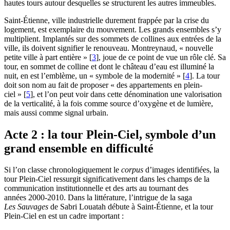
hautes tours autour desquelles se structurent les autres immeubles.
Saint-Étienne, ville industrielle durement frappée par la crise du
logement, est exemplaire du mouvement. Les grands ensembles s’y
multiplient. Implantés sur des sommets de collines aux entrées de la
ville, ils doivent signifier le renouveau. Montreynaud, « nouvelle
petite ville à part entière »
[
3
]
, joue de ce point de vue un rôle clé. Sa
tour, en sommet de colline et dont le château d’eau est illuminé la
nuit, en est l’emblème, un « symbole de la modernité »
[
4
]
. La tour
doit son nom au fait de proposer « des appartements en plein-
ciel »
[
5
]
, et l’on peut voir dans cette dénomination une valorisation
de la verticalité, à la fois comme source d’oxygène et de lumière,
mais aussi comme signal urbain.
Acte 2 : la tour Plein-Ciel, symbole d’un
grand ensemble en difficulté
Si l’on classe chronologiquement le
corpus
d’images identifiées, la
tour Plein-Ciel ressurgit significativement dans les champs de la
communication institutionnelle et des arts au tournant des
années 2000‑2010. Dans la littérature, l’intrigue de la saga
Les Sauvages
de Sabri Louatah débute à Saint-Étienne, et la tour
Plein-Ciel en est un cadre important :