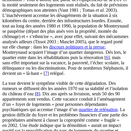
la moitié seulement des logements sont réalisés, du fait de prévisions
démographiques non atteintes (Vant 1981 ; Tomas
et al.
2003).
L’inachèvement accentue les désagréments de la situation à six
kilomètres du centre, derrière des infrastructures lourdes. Ensuite,
tout au long des années 1980 et 1990, la population de Montreynaud
se paupérise (départ des plus aisés vers la propriété, montée du
chômage) et « s’ethnicise », avec pour effet, suivant des mécanismes
analysés ailleurs (Tissot 2003 ; Masclet 2005), que le regard porté
sur elle change : dans les
discours politiques et la presse
,
Montreynaud acquiert l’image d’un quartier dangereux. Dès lors, le
quartier entre dans les réhabilitations puis la rénovation
[
6
]
, mais
sans effet important sur la vacance, la pauvreté, l’échec scolaire, la
délinquance ou les discriminations. Pour de nombreux Stéphanois, il
devient un « là‑haut »
[
7
]
relégué.
La tour devient le symptôme visible de cette dégradation. Des
rumeurs se diffusent dès les années 1970 sur sa stabilité et l’isolation
du château d’eau
[
8
]
. Dix ans après sa livraison, seuls 50 des 90
appartements sont vendus. Cette vacance conduit à l’aménagement
d’un « foyer de logements » pour personnes dépendantes
psychiatriques qui accentue l’image d’un
quartier de relégation
. La
gestion difficile du foyer et les problèmes financiers d’une partie des
propriétaires amènent à classer la copropriété comme « fragile »
en 2002. Une étude indique que la démolition « aurait un impact
positif sur la requalification du parc de logements du quartier et