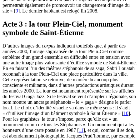
permettrait également de promouvoir un changement d’image du
site »
[
9
]
. Le dernier habitant est relogé fin 2008.
Acte 3 : la tour Plein-Ciel, monument
symbole de Saint-Étienne
D’autres images du
corpus
indiquent toutefois que, à partir des
années 2000, l’image stigmatisée de la tour Plein-Ciel comme
emblème d’un grand ensemble en difficulté entre en tension avec
une autre image plus valorisante d’édifice symbole de Saint-Étienne.
En en faisant l’un des théâtres stéphanois de sa saga, Sabri Louatah
reconnaît à la tour Plein-Ciel une place particulière dans la ville.
Cette représentation se retrouve, de manière beaucoup plus
consciente et militante, dans d’autres productions artistiques durant
les années 2000. La tour est notamment représentée sur les affiches
du festival Gaga Jazz. Si le festival se veut d’ampleur régionale, son
nom montre un ancrage stéphanois – le « gaga » désigne le parler
local. Le choix d’identité visuelle va dans le même sens : il s’agit
« d’utiliser l’image d’un bâtiment symbole à Saint-Étienne »
[
10
]
.
Pour les graphistes, la tour s’impose, parce qu’elle est « un
monument connu de tous les Stéphanois ». Un monument qui a les
honneurs d’une carte postale en 1987
[
11
]
, et qui, comme il se doit,
est abondamment photographié. Jacques Prud’homme, par exemple,