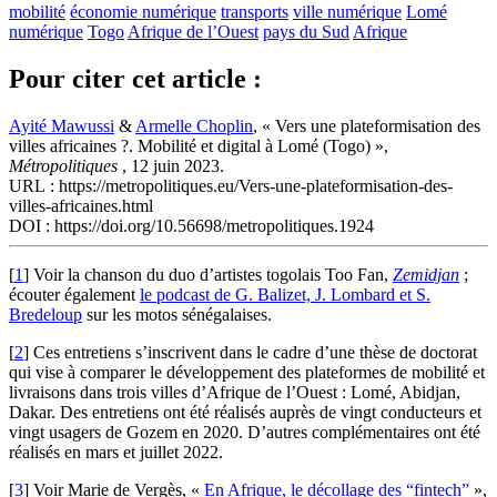
mobilité
économie numérique
transports
ville numérique
Lomé
numérique
Togo
Afrique de l’Ouest
pays du Sud
Afrique
Pour citer cet article :
Ayité Mawussi
&
Armelle Choplin
, « Vers une plateformisation des
villes africaines ?. Mobilité et digital à Lomé (Togo) »,
Métropolitiques
, 12 juin 2023.
URL : https://metropolitiques.eu/Vers-une-plateformisation-des-
villes-africaines.html
DOI : https://doi.org/10.56698/metropolitiques.1924
[
1
]
Voir la chanson du duo d’artistes togolais Too Fan,
Zemidjan
;
écouter également
le podcast de G. Balizet, J. Lombard et S.
Bredeloup
sur les motos sénégalaises.
[
2
]
Ces entretiens s’inscrivent dans le cadre d’une thèse de doctorat
qui vise à comparer le développement des plateformes de mobilité et
livraisons dans trois villes d’Afrique de l’Ouest : Lomé, Abidjan,
Dakar. Des entretiens ont été réalisés auprès de vingt conducteurs et
vingt usagers de Gozem en 2020. D’autres complémentaires ont été
réalisés en mars et juillet 2022.
[
3
]
Voir Marie de Vergès, «
En Afrique, le décollage des “fintech”
»,