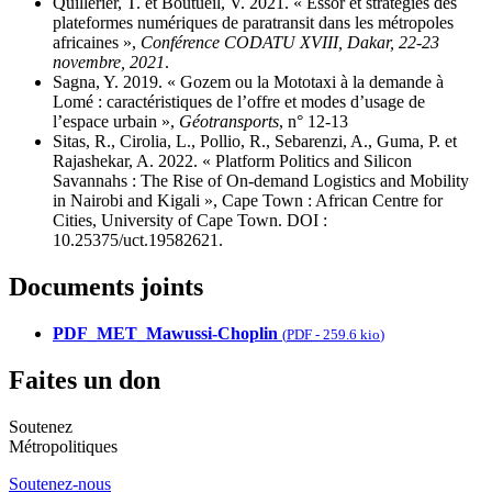
Quillerier, T. et Boutueil, V. 2021. « Essor et stratégies des
plateformes numériques de paratransit dans les métropoles
africaines »,
Conférence CODATU XVIII, Dakar, 22-23
novembre, 2021
.
Sagna, Y. 2019. « Gozem ou la Mototaxi à la demande à
Lomé : caractéristiques de l’offre et modes d’usage de
l’espace urbain »,
Géotransports
, n° 12-13
Sitas, R., Cirolia, L., Pollio, R., Sebarenzi, A., Guma, P. et
Rajashekar, A. 2022. « Platform Politics and Silicon
Savannahs : The Rise of On-demand Logistics and Mobility
in Nairobi and Kigali », Cape Town : African Centre for
Cities, University of Cape Town. DOI :
10.25375/uct.19582621.
Documents joints
PDF_MET_Mawussi-Choplin
(
PDF
-
259.6 kio
)
Faites un don
Soutenez
Métropolitiques
Soutenez-nous