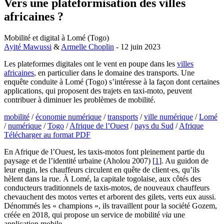
Vers une plateformisation des villes
africaines ?
Mobilité et digital à Lomé (Togo)
Ayité Mawussi
&
Armelle Choplin
- 12 juin 2023
Les plateformes digitales ont le vent en poupe dans les
villes
africaines
, en particulier dans le domaine des transports. Une
enquête conduite à Lomé (Togo) s’intéresse à la façon dont certaines
applications, qui proposent des trajets en taxi-moto, peuvent
contribuer à diminuer les problèmes de mobilité.
mobilité
/
économie numérique
/
transports
/
ville numérique
/
Lomé
/
numérique
/
Togo
/
Afrique de l’Ouest
/
pays du Sud
/
Afrique
Télécharger au format PDF
En Afrique de l’Ouest, les taxis-motos font pleinement partie du
paysage et de l’identité urbaine (Aholou 2007)
[
1
]
. Au guidon de
leur engin, les chauffeurs circulent en quête de client·es, qu’ils
hèlent dans la rue. À Lomé, la capitale togolaise, aux côtés des
conducteurs traditionnels de taxis-motos, de nouveaux chauffeurs
chevauchent des motos vertes et arborent des gilets, verts eux aussi.
Dénommés les « champions », ils travaillent pour la société Gozem,
créée en 2018, qui propose un service de mobilité
via
une
application mobile.