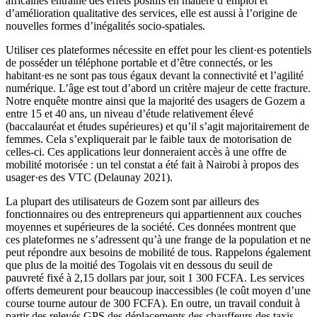
africaines entraîne des effets positifs en matière d’emploi et
d’amélioration qualitative des services, elle est aussi à l’origine de
nouvelles formes d’inégalités socio-spatiales.
Utiliser ces plateformes nécessite en effet pour les client·es potentiels
de posséder un téléphone portable et d’être connectés, or les
habitant·es ne sont pas tous égaux devant la connectivité et l’agilité
numérique. L’âge est tout d’abord un critère majeur de cette fracture.
Notre enquête montre ainsi que la majorité des usagers de Gozem a
entre 15 et 40 ans, un niveau d’étude relativement élevé
(baccalauréat et études supérieures) et qu’il s’agit majoritairement de
femmes. Cela s’expliquerait par le faible taux de motorisation de
celles-ci. Ces applications leur donneraient accès à une offre de
mobilité motorisée : un tel constat a été fait à Nairobi à propos des
usager·es des VTC (Delaunay 2021).
La plupart des utilisateurs de Gozem sont par ailleurs des
fonctionnaires ou des entrepreneurs qui appartiennent aux couches
moyennes et supérieures de la société. Ces données montrent que
ces plateformes ne s’adressent qu’à une frange de la population et ne
peut répondre aux besoins de mobilité de tous. Rappelons également
que plus de la moitié des Togolais vit en dessous du seuil de
pauvreté fixé à 2,15 dollars par jour, soit 1 300 FCFA. Les services
offerts demeurent pour beaucoup inaccessibles (le coût moyen d’une
course tourne autour de 300 FCFA). En outre, un travail conduit à
partir des relevés GPS des déplacements des chauffeurs des taxis-