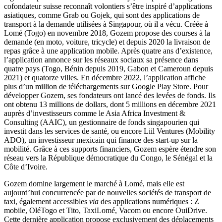
cofondateur suisse reconnaît volontiers s’être inspiré d’applications
asiatiques, comme Grab ou Gojek, qui sont des applications de
transport à la demande utilisées à Singapour, où il a vécu. Créée à
Lomé (Togo) en novembre 2018, Gozem propose des courses à la
demande (en moto, voiture, tricycle) et depuis 2020 la livraison de
repas grâce à une application mobile. Après quatre ans d’existence,
l’application annonce sur les réseaux sociaux sa présence dans
quatre pays (Togo, Bénin depuis 2019, Gabon et Cameroun depuis
2021) et quatorze villes. En décembre 2022, l’application affiche
plus d’un million de téléchargements sur Google Play Store. Pour
développer Gozem, ses fondateurs ont lancé des levées de fonds. Ils
ont obtenu 13 millions de dollars, dont 5 millions en décembre 2021
auprès d’investisseurs comme le Asia Africa Investment &
Consulting (AAIC), un gestionnaire de fonds singapourien qui
investit dans les services de santé, ou encore Liil Ventures (Mobility
ADO), un investisseur mexicain qui finance des start-up sur la
mobilité. Grâce à ces supports financiers, Gozem espère étendre son
réseau vers la République démocratique du Congo, le Sénégal et la
Côte d’Ivoire.
Gozem domine largement le marché à Lomé, mais elle est
aujourd’hui concurrencée par de nouvelles sociétés de transport de
taxi, également accessibles
via
des applications numériques : Z
mobile, OléTogo et Tito, TaxiLomé, Vacom ou encore OuiDrive.
Cette dernière application propose exclusivement des déplacements