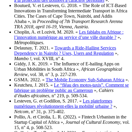
à la protection des données à caractère personnel
».
Boutueil, V. et Lesteven, G. 2018. « The Role of ICT-Based
Innovations in Transforming Intermediate Transport in Africa
Cities. The Cases of Cape Town, Nairobi, and Addis
Ababa », in
Proceeding of 7th Transport Research Arenna
TRA 2018, april 16-19, Vienna, Austria
.
Choplin, A. et Lozivit, M. 2020. «
Les fablabs en Afrique :
l’innovation numérique au service d’une ville durable ?
»,
Métropolitiques
.
Delaunay, T. 2021. «
Towards a Ride-Hailing Services
Dependency in Nairobi ? Uses, Users and Regulation
»,
Mambo !
, vol. XVIII, n° 4.
Giddy, J. K. 2019. « The Influence of E-hailing Apps on
Urban Mobilities in South Africa »,
African Geographical
Review
, vol. 38, n° 3, p. 227-239.
GSMA. 2022. «
The Mobile Economy Sub-Saharan Africa
».
Keutcheu, J. 2015. «
Le “fléau des motos-taxis”. Comment se
fabrique un problème public au Cameroun
»,
Cahiers
d’études africaines
, n° 219, p. 509-534.
Lesteven, G. et Godillon, S. 2017. «
Les plateformes
numériques révolutionnent-elles la mobilité urbaine ?
»,
Netcom
, n° 31, p. 375-402.
Pollio, A. et Cirolia, L. R. (2022). « Fintech Urbanism in the
Startup Capital of Africa »,
Journal of Cultural Economy
, vol.
15, n° 4, p. 508-523.