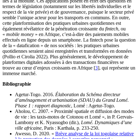
liés à la mobilité. Ces applications posent en effet des questions en
termes de législation (notamment sur les libertés individuelles et le
respect de la vie privée) et de gouvernance, puisque le secteur privé
semble l’unique acteur pour les transports en communs. En outre,
cette plateformisation des pratiques urbaines quotidiennes est
également révélatrice de la pénétration croissante du
fintech
, ou
«
mobile money
» en Afrique, c’est-à-dire des paiements mobiles
effectués en ligne depuis un smartphone. La fintech pose la question
de la « datafication » de nos sociétés : les pratiques urbaines
quotidiennes seraient ainsi enregistrées et transformées en données
(Pollio et Cirolia 2022). Plus généralement, le développement de
plateformes digitales adossées à des transactions financières se
trouve au cœur d’enjeux croissants en Afrique
[
3
]
, qui représente un
immense marché.
Bibliographie
Agetur-Togo. 2016.
Élaboration du Schéma directeur
d’aménagement et urbanisation (SDAU) du Grand Lomé.
Phase 1 : rapport diagnostic
, Lomé : Agetur-Togo.
Aholou, C. 2007. « Proximité spatiale et diffusion des modes
de vie : les taxis-motos de Cotonou et Lomé », in P. Gervais-
Lambony et K. Nyassogbo (dir.),
Lomé. Dynamiques d’une
ville africaine
, Paris : Karthala, p. 233-250.
Awesso, D. 2020. «
Brève analyse de la loi togolaise relative