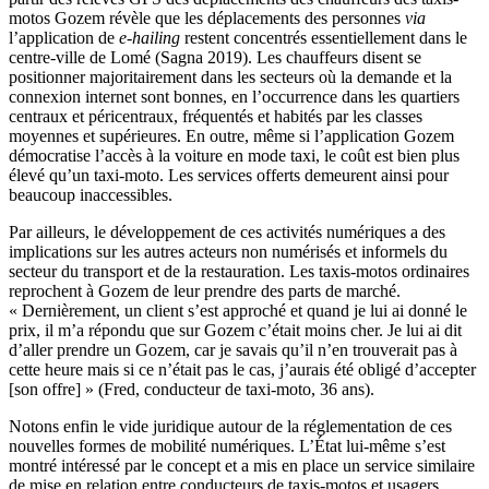
motos Gozem révèle que les déplacements des personnes
via
l’application de
e-hailing
restent concentrés essentiellement dans le
centre-ville de Lomé (Sagna 2019). Les chauffeurs disent se
positionner majoritairement dans les secteurs où la demande et la
connexion internet sont bonnes, en l’occurrence dans les quartiers
centraux et péricentraux, fréquentés et habités par les classes
moyennes et supérieures. En outre, même si l’application Gozem
démocratise l’accès à la voiture en mode taxi, le coût est bien plus
élevé qu’un taxi-moto. Les services offerts demeurent ainsi pour
beaucoup inaccessibles.
Par ailleurs, le développement de ces activités numériques a des
implications sur les autres acteurs non numérisés et informels du
secteur du transport et de la restauration. Les taxis-motos ordinaires
reprochent à Gozem de leur prendre des parts de marché.
« Dernièrement, un client s’est approché et quand je lui ai donné le
prix, il m’a répondu que sur Gozem c’était moins cher. Je lui ai dit
d’aller prendre un Gozem, car je savais qu’il n’en trouverait pas à
cette heure mais si ce n’était pas le cas, j’aurais été obligé d’accepter
[son offre] » (Fred, conducteur de taxi-moto, 36 ans).
Notons enfin le vide juridique autour de la réglementation de ces
nouvelles formes de mobilité numériques. L’État lui-même s’est
montré intéressé par le concept et a mis en place un service similaire
de mise en relation entre conducteurs de taxis-motos et usagers,