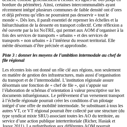
bordure du périmètre). Ainsi, certaines intercommunalités ayant
récemment intégré plusieurs communes de faible densité ont d’ores
et déjà prévenu qu’elles ne pourraient pas desservir « tout le
monde ». Dès lors, il paraît essentiel de repenser les échelles et la
hiérarchisation de la desserte en transport collectif. Cette réflexion a
été ouverte par la loi NoTRE, qui permet aux AOM d’organiser à la
fois des services de transports « urbains » et des services de
transports « non urbains » à l’intérieur du ressort territorial. Elle
mérite désormais d’être précisée et approfondie.
Piste 3 : donner les moyens de l’ambition intermodale au chef de
file régional
Les récentes lois ont donné un rôle clé aux régions, non seulement
en matière de gestion des infrastructures, mais aussi d’organisation
du transport et de l’intermodalité. L’institution régionale assure
désormais une fonction de « chef de file », qui s’appuie sur
l’élaboration de schémas d’orientation à valeur prescriptive sur les
documents infrarégionaux. Le prélèvement d’un versement transport
à l’échelle régionale pourrait créer les conditions d’un pilotage
intégré d’une offre de mobilité intermodale. Se substituant à tous les
autres VT, ce VT régional pourrait être collecté par une structure (du
type syndicat mixte SRU) associant toutes les AO du territoire, au
service d’une action publique interterritoriale (Richer, Hasiak et
Jouve 2011). La redistribution aux différentes AOM pourrait