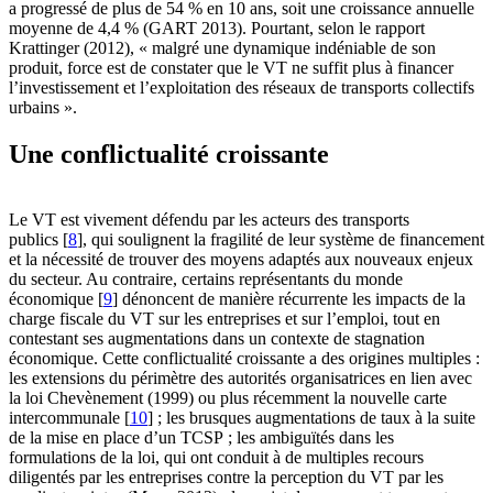
a progressé de plus de 54 % en 10 ans, soit une croissance annuelle
moyenne de 4,4 % (GART 2013). Pourtant, selon le rapport
Krattinger (2012), « malgré une dynamique indéniable de son
produit, force est de constater que le VT ne suffit plus à financer
l’investissement et l’exploitation des réseaux de transports collectifs
urbains ».
Une conflictualité croissante
Le VT est vivement défendu par les acteurs des transports
publics
[
8
]
, qui soulignent la fragilité de leur système de financement
et la nécessité de trouver des moyens adaptés aux nouveaux enjeux
du secteur. Au contraire, certains représentants du monde
économique
[
9
]
dénoncent de manière récurrente les impacts de la
charge fiscale du VT sur les entreprises et sur l’emploi, tout en
contestant ses augmentations dans un contexte de stagnation
économique. Cette conflictualité croissante a des origines multiples :
les extensions du périmètre des autorités organisatrices en lien avec
la loi Chevènement (1999) ou plus récemment la nouvelle carte
intercommunale
[
10
]
; les brusques augmentations de taux à la suite
de la mise en place d’un TCSP ; les ambiguïtés dans les
formulations de la loi, qui ont conduit à de multiples recours
diligentés par les entreprises contre la perception du VT par les