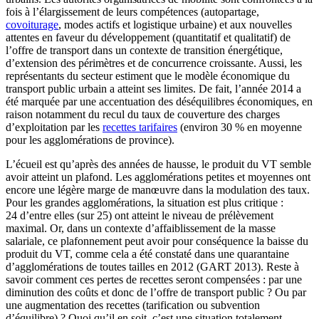
fois à l’élargissement de leurs compétences (autopartage,
covoiturage
, modes actifs et logistique urbaine) et aux nouvelles
attentes en faveur du développement (quantitatif et qualitatif) de
l’offre de transport dans un contexte de transition énergétique,
d’extension des périmètres et de concurrence croissante. Aussi, les
représentants du secteur estiment que le modèle économique du
transport public urbain a atteint ses limites. De fait, l’année 2014 a
été marquée par une accentuation des déséquilibres économiques, en
raison notamment du recul du taux de couverture des charges
d’exploitation par les
recettes tarifaires
(environ 30 % en moyenne
pour les agglomérations de province).
L’écueil est qu’après des années de hausse, le produit du VT semble
avoir atteint un plafond. Les agglomérations petites et moyennes ont
encore une légère marge de manœuvre dans la modulation des taux.
Pour les grandes agglomérations, la situation est plus critique :
24 d’entre elles (sur 25) ont atteint le niveau de prélèvement
maximal. Or, dans un contexte d’affaiblissement de la masse
salariale, ce plafonnement peut avoir pour conséquence la baisse du
produit du VT, comme cela a été constaté dans une quarantaine
d’agglomérations de toutes tailles en 2012 (GART 2013). Reste à
savoir comment ces pertes de recettes seront compensées : par une
diminution des coûts et donc de l’offre de transport public ? Ou par
une augmentation des recettes (tarification ou subvention
d’équilibre) ? Quoi qu’il en soit, c’est une situation totalement