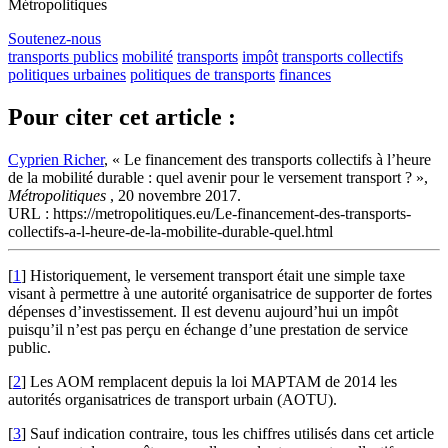
Métropolitiques
Soutenez-nous
transports publics
mobilité
transports
impôt
transports collectifs
politiques urbaines
politiques de transports
finances
Pour citer cet article :
Cyprien Richer
, « Le financement des transports collectifs à l’heure
de la mobilité durable : quel avenir pour le versement transport ? »,
Métropolitiques
, 20 novembre 2017.
URL : https://metropolitiques.eu/Le-financement-des-transports-
collectifs-a-l-heure-de-la-mobilite-durable-quel.html
[
1
]
Historiquement, le versement transport était une simple taxe
visant à permettre à une autorité organisatrice de supporter de fortes
dépenses d’investissement. Il est devenu aujourd’hui un impôt
puisqu’il n’est pas perçu en échange d’une prestation de service
public.
[
2
]
Les AOM remplacent depuis la loi MAPTAM de 2014 les
autorités organisatrices de transport urbain (AOTU).
[
3
]
Sauf indication contraire, tous les chiffres utilisés dans cet article