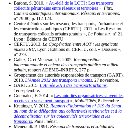
Barone, S. 2010. «
Au-delà de la LOTI : Les transports
collectifs périurbains entre réseaux et territoires
»,
Flux.
Cahiers scientifiques internationaux. Réseaux et territoires
,
n° 79‑80, p. 112‑123.
Centre d’études sur les réseaux, les transports, l’urbanisme et
les constructions publiques (CERTU). 2011. « Les Réseaux
de transports collectifs urbains gratuits »,
Le Point sur
, n° 21,
Lyon : Éditions du CERTU.
CERTU. 2013.
La Coopération entre AOT : les syndicats
mixtes SRU
, Lyon : Éditions du CERTU, coll. « Dossiers »,
n° 279.
Gallez, C. et Menerault, P. 2005.
Recomposition
intercommunale et enjeux des transports publics en milieu
urbain
, rapport ADEME–INRETS, 277 p.
Groupement des autorités responsables de transport (GART).
2013.
L’Année 2012 des transports urbains
, 27 novembre.
GART. 2015.
L’Année 2013 des transports urbains
,
1er septembre.
Guernalec, F. 2014. «
Les autorités organisatrices sauvent les
recettes du versement transport
»,
MobiliCités
, 8 décembre.
Krattinger, Y. 2012.
Rapport d’information n° 319 du Sénat
au nom de la délégation aux collectivités territoriales et à la
décentralisation sur les collectivités territoriales et les
transports
, Paris : Sénat.
Menerault, P. 1991.
Réseaux de transports et solidarités