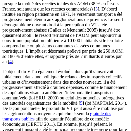
presque la moitié des recettes totales des AOM (38 % en Île-de-
France, soit autant que les recettes commerciales)
[
3
]
. D’abord
institué en région parisienne en 1971, le versement transport a été
progressivement étendu aux agglomérations de province. Le seuil
démographique ouvrant droit à la perception du VT a été
progressivement abaissé (Gallez et Menerault 2005) jusqu’à être
quasiment aboli : le ressort territorial de l’AOM peut aujourd’hui
couvrir une population inférieure à 10 000 habitants si le territoire
comprend une ou plusieurs communes classées communes
touristiques. L’impôt est désormais prélevé par près de 250 AOM,
soit 80 % d’entre elles, et rapporte près de 7 milliards d’euros par
an
[
4
]
.
L’objectif du VT a également évolué : alors qu’il s’inscrivait
initialement dans une politique de relance des transports collectifs
urbains et d’investissement dans des modes nouveaux, il a été
progressivement affecté à d’autres dépenses, comme le financement
des opérations visant à améliorer l’intermodalité transports en
commun/vélo (loi SRU, 2000) ou celui des nouvelles prérogatives
des autorités organisatrices de la mobilité
[
5
]
(loi MAPTAM, 2014).
De façon ponctuelle, le produit du VT peut aussi être mobilisé par
les agglomérations moyennes qui choisissent la
gratuité des
transports publics
afin de garantir l’équilibre de ce modèle
économique (CERTU 2011). En somme, jusqu’à présent, le
versement transport a été le principal recours de trésorerie pour faire