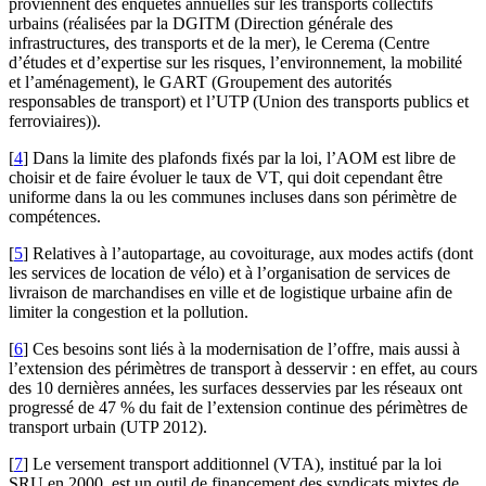
proviennent des enquêtes annuelles sur les transports collectifs
urbains (réalisées par la DGITM (Direction générale des
infrastructures, des transports et de la mer), le Cerema (Centre
d’études et d’expertise sur les risques, l’environnement, la mobilité
et l’aménagement), le GART (Groupement des autorités
responsables de transport) et l’UTP (Union des transports publics et
ferroviaires)).
[
4
]
Dans la limite des plafonds fixés par la loi, l’AOM est libre de
choisir et de faire évoluer le taux de VT, qui doit cependant être
uniforme dans la ou les communes incluses dans son périmètre de
compétences.
[
5
]
Relatives à l’autopartage, au covoiturage, aux modes actifs (dont
les services de location de vélo) et à l’organisation de services de
livraison de marchandises en ville et de logistique urbaine afin de
limiter la congestion et la pollution.
[
6
]
Ces besoins sont liés à la modernisation de l’offre, mais aussi à
l’extension des périmètres de transport à desservir : en effet, au cours
des 10 dernières années, les surfaces desservies par les réseaux ont
progressé de 47 % du fait de l’extension continue des périmètres de
transport urbain (UTP 2012).
[
7
]
Le versement transport additionnel (VTA), institué par la loi
SRU en 2000, est un outil de financement des syndicats mixtes de