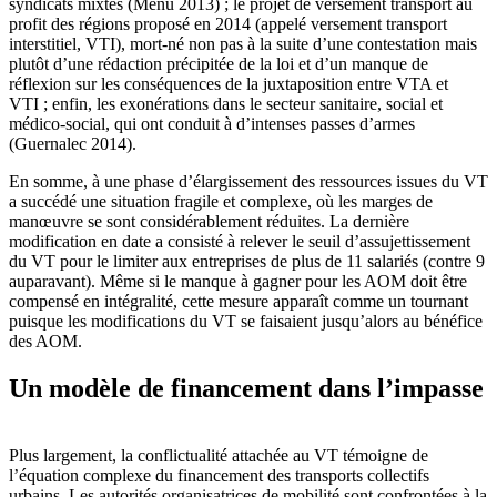
syndicats mixtes (Menu 2013) ; le projet de versement transport au
profit des régions proposé en 2014 (appelé versement transport
interstitiel, VTI), mort-né non pas à la suite d’une contestation mais
plutôt d’une rédaction précipitée de la loi et d’un manque de
réflexion sur les conséquences de la juxtaposition entre VTA et
VTI ; enfin, les exonérations dans le secteur sanitaire, social et
médico-social, qui ont conduit à d’intenses passes d’armes
(Guernalec 2014).
En somme, à une phase d’élargissement des ressources issues du VT
a succédé une situation fragile et complexe, où les marges de
manœuvre se sont considérablement réduites. La dernière
modification en date a consisté à relever le seuil d’assujettissement
du VT pour le limiter aux entreprises de plus de 11 salariés (contre 9
auparavant). Même si le manque à gagner pour les AOM doit être
compensé en intégralité, cette mesure apparaît comme un tournant
puisque les modifications du VT se faisaient jusqu’alors au bénéfice
des AOM.
Un modèle de financement dans l’impasse
Plus largement, la conflictualité attachée au VT témoigne de
l’équation complexe du financement des transports collectifs
urbains. Les autorités organisatrices de mobilité sont confrontées à la