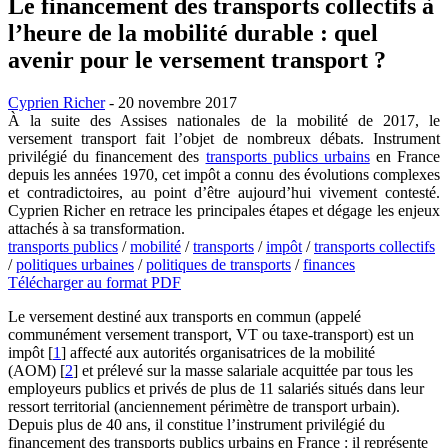
Le financement des transports collectifs à
l’heure de la mobilité durable : quel
avenir pour le versement transport ?
Cyprien Richer
- 20 novembre 2017
À la suite des Assises nationales de la mobilité de 2017, le
versement transport fait l’objet de nombreux débats. Instrument
privilégié du financement des
transports publics urbains
en France
depuis les années 1970, cet impôt a connu des évolutions complexes
et contradictoires, au point d’être aujourd’hui vivement contesté.
Cyprien Richer en retrace les principales étapes et dégage les enjeux
attachés à sa transformation.
transports publics
/
mobilité
/
transports
/
impôt
/
transports collectifs
/
politiques urbaines
/
politiques de transports
/
finances
Télécharger au format PDF
Le versement destiné aux transports en commun (appelé
communément versement transport, VT ou taxe-transport) est un
impôt
[
1
]
affecté aux autorités organisatrices de la mobilité
(AOM)
[
2
]
et prélevé sur la masse salariale acquittée par tous les
employeurs publics et privés de plus de 11 salariés situés dans leur
ressort territorial (anciennement périmètre de transport urbain).
Depuis plus de 40 ans, il constitue l’instrument privilégié du
financement des transports publics urbains en France : il représente