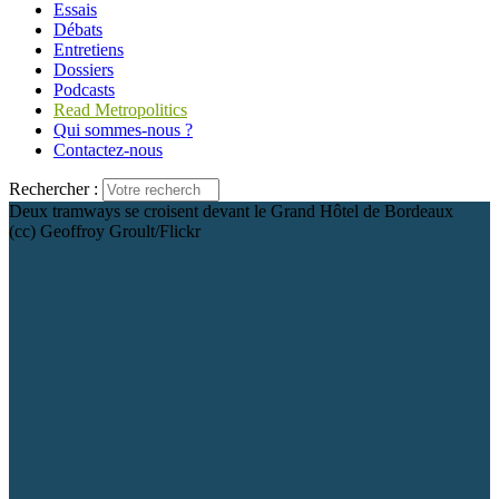
Essais
Débats
Entretiens
Dossiers
Podcasts
Read Metropolitics
Qui sommes-nous ?
Contactez-nous
Rechercher :
Deux tramways se croisent devant le Grand Hôtel de Bordeaux
(cc) Geoffroy Groult/Flickr