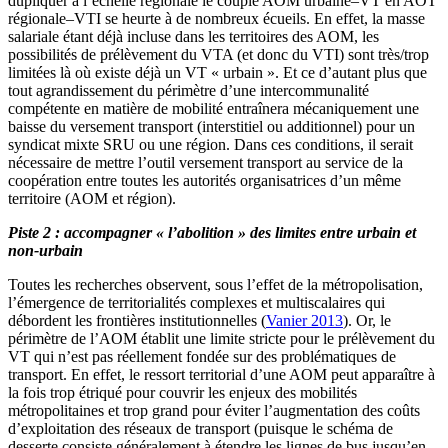
dupliquer à l’échelle régionale le couple AOM urbaine–VT en AOT
régionale–VTI se heurte à de nombreux écueils. En effet, la masse
salariale étant déjà incluse dans les territoires des AOM, les
possibilités de prélèvement du VTA (et donc du VTI) sont très/trop
limitées là où existe déjà un VT « urbain ». Et ce d’autant plus que
tout agrandissement du périmètre d’une intercommunalité
compétente en matière de mobilité entraînera mécaniquement une
baisse du versement transport (interstitiel ou additionnel) pour un
syndicat mixte SRU ou une région. Dans ces conditions, il serait
nécessaire de mettre l’outil versement transport au service de la
coopération entre toutes les autorités organisatrices d’un même
territoire (AOM et région).
Piste 2 : accompagner « l’abolition » des limites entre urbain et
non-urbain
Toutes les recherches observent, sous l’effet de la métropolisation,
l’émergence de territorialités complexes et multiscalaires qui
débordent les frontières institutionnelles (
Vanier 2013
). Or, le
périmètre de l’AOM établit une limite stricte pour le prélèvement du
VT qui n’est pas réellement fondée sur des problématiques de
transport. En effet, le ressort territorial d’une AOM peut apparaître à
la fois trop étriqué pour couvrir les enjeux des mobilités
métropolitaines et trop grand pour éviter l’augmentation des coûts
d’exploitation des réseaux de transport (puisque le schéma de
desserte consiste généralement à étendre les lignes de bus jusqu’en