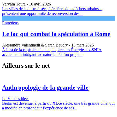
Varvara Toura
- 10 avril 2026
Les villes désindustrialisées, héritières de « déchets urbains »,
présentent une opportunité de reconversion des...
Entretiens
Le lac qui combat la spéculation à Rome
Alessandra Valentinelli & Sarah Baudry
- 13 mars 2026
À l’est de la capitale italienne, le parc des Énergies ex-SNIA
accueille un intrigant lac naturel, né d’un projet...
Ailleurs sur le net
Anthropologie de la grande ville
La Vie des idées
Berlin est devenue, à partir du XIXe siècle, une très grande ville, qui
a modifié en profondeur l’expérience de ses...