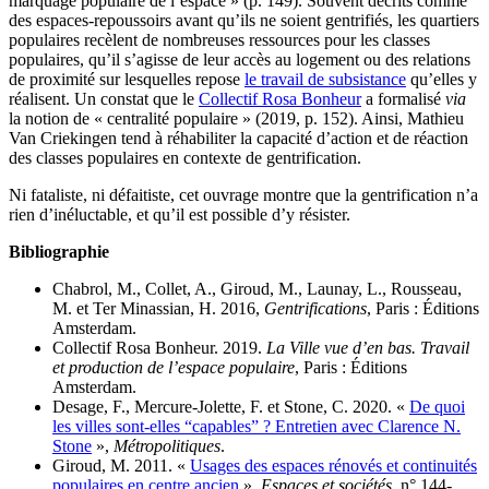
marquage populaire de l’espace » (p. 149). Souvent décrits comme
des espaces-repoussoirs avant qu’ils ne soient gentrifiés, les quartiers
populaires recèlent de nombreuses ressources pour les classes
populaires, qu’il s’agisse de leur accès au logement ou des relations
de proximité sur lesquelles repose
le travail de subsistance
qu’elles y
réalisent. Un constat que le
Collectif Rosa Bonheur
a formalisé
via
la notion de « centralité populaire » (2019, p. 152). Ainsi, Mathieu
Van Criekingen tend à réhabiliter la capacité d’action et de réaction
des classes populaires en contexte de gentrification.
Ni fataliste, ni défaitiste, cet ouvrage montre que la gentrification n’a
rien d’inéluctable, et qu’il est possible d’y résister.
Bibliographie
Chabrol, M., Collet, A., Giroud, M., Launay, L., Rousseau,
M. et Ter Minassian, H. 2016,
Gentrifications
, Paris : Éditions
Amsterdam.
Collectif Rosa Bonheur. 2019.
La Ville vue d’en bas. Travail
et production de l’espace populaire
, Paris : Éditions
Amsterdam.
Desage, F., Mercure-Jolette, F. et Stone, C. 2020. «
De quoi
les villes sont-elles “capables” ? Entretien avec Clarence N.
Stone
»,
Métropolitiques
.
Giroud, M. 2011. «
Usages des espaces rénovés et continuités
populaires en centre ancien
»,
Espaces et sociétés
, n° 144-