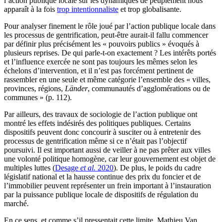
l’action publique locale sur les dynamiques de peuplement nous
apparaît à la fois
trop intentionnaliste
et trop globalisante.
Pour analyser finement le rôle joué par l’action publique locale dans
les processus de gentrification, peut-être aurait-il fallu commencer
par définir plus précisément les « pouvoirs publics » évoqués à
plusieurs reprises. De qui parle-t-on exactement ? Les intérêts portés
et l’influence exercée ne sont pas toujours les mêmes selon les
échelons d’intervention, et il n’est pas forcément pertinent de
rassembler en une seule et même catégorie l’ensemble des « villes,
provinces, régions,
Länder
, communautés d’agglomérations ou de
communes » (p. 112).
Par ailleurs, des travaux de sociologie de l’action publique ont
montré les effets indésirés des politiques publiques. Certains
dispositifs peuvent donc concourir à susciter ou à entretenir des
processus de gentrification même si ce n’était pas l’objectif
poursuivi. Il est important aussi de veiller à ne pas prêter aux villes
une volonté politique homogène, car leur gouvernement est objet de
multiples luttes (
Desage
et al.
2020
). De plus, le poids du cadre
législatif national et la hausse continue des prix du foncier et de
l’immobilier peuvent représenter un frein important à l’instauration
par la puissance publique locale de dispositifs de régulation du
marché.
En ce sens, et comme s’il pressentait cette limite, Mathieu Van