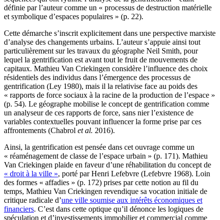
définie par l’auteur comme un « processus de destruction matérielle
et symbolique d’espaces populaires » (p. 22).
Cette démarche s’inscrit explicitement dans une perspective marxiste
d’analyse des changements urbains. L’auteur s’appuie ainsi tout
particulièrement sur les travaux du géographe Neil Smith, pour
lequel la gentrification est avant tout le fruit de mouvements de
capitaux. Mathieu Van Criekingen considère l’influence des choix
résidentiels des individus dans l’émergence des processus de
gentrification (Ley 1980), mais il la relativise face au poids des
« rapports de force sociaux à la racine de la production de l’espace »
(p. 54). Le géographe mobilise le concept de gentrification comme
un analyseur de ces rapports de force, sans nier l’existence de
variables contextuelles pouvant influencer la forme prise par ces
affrontements (Chabrol
et al.
2016).
Ainsi, la gentrification est pensée dans cet ouvrage comme un
« réaménagement de classe de l’espace urbain » (p. 171). Mathieu
Van Criekingen plaide en faveur d’une réhabilitation du concept de
« droit à la ville »
, porté par Henri Lefebvre (Lefebvre 1968). Loin
des formes « affadies » (p. 172) prises par cette notion au fil du
temps, Mathieu Van Criekingen revendique sa vocation initiale de
critique radicale d’
une ville soumise aux intérêts économiques et
financiers
. C’est dans cette optique qu’il dénonce les logiques de
spéculation et d’investissements immobilier et commercial comme