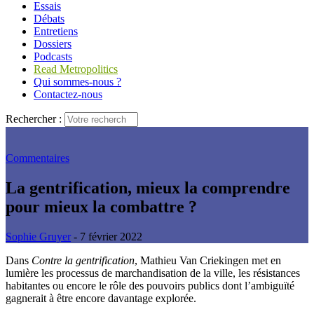
Essais
Débats
Entretiens
Dossiers
Podcasts
Read Metropolitics
Qui sommes-nous ?
Contactez-nous
Rechercher :
Commentaires
La gentrification, mieux la comprendre
pour mieux la combattre ?
Sophie Gruyer
- 7 février 2022
Dans
Contre la gentrification
, Mathieu Van Criekingen met en
lumière les processus de marchandisation de la ville, les résistances
habitantes ou encore le rôle des pouvoirs publics dont l’ambiguïté
gagnerait à être encore davantage explorée.