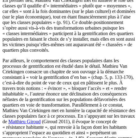
En premier lieu, Mathieu Van Criekingen met en lumière le rôle des
classes qu’il qualifie d’« intermédiaires » plutôt que « moyennes »,
car elles « sont à la fois dominantes (sur le plan culturel) et dominées
(sur le plan économique), tout en étant financièrement plus à l’aise
que les classes populaires » (p. 91). Ce double-positionnement
s’opère aussi vis-à-vis des transformations urbaines puisque les
« classes intermédiaires » participent à la gentrification des quartiers
populaires en faisant le choix de s’y installer, mais elles en sont aussi
les victimes puisqu’elles-mêmes ont auparavant été « chassées » de
quartiers plus convoités.
Par ailleurs, le comportement des classes populaires dans les
processus de gentrification est étudié dans le détail. Mathieu Van
Criekingen consacre un chapitre de son ouvrage à la démarche
consistant à « voir la gentrification d’en bas » (chap. 5, p. 133-170),
c’est-à-dire du point de vue de ceux qui en pâtissent le plus. À
travers trois notions : « évincer », « bloquer l’accès » et « rendre
inhabitable », l’auteur énonce une déclinaison des conséquences
néfastes de la gentrification sur les populations défavorisées des
quartiers en voie de transformation. Parallèlement à ce constat,
Mathieu Van Criekingen met en lumière la capacité de résistance des
classes populaires face à ce processus. En s’appuyant sur les travaux
de
Matthieu Giroud
(Giroud 2011), il évoque le concept de
« résistance habitante », qui renvoie à la façon dont les habitants
s’approprient l’espace au quotidien et ainsi « perpétuent un