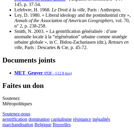
145, p. 37-54.
Lefebvre, H. 1968.
Le Droit à la ville
, Paris : Anthropos.
Ley, D. 1980. « Liberal ideology and the postindustrial city »,
Annals of the Association of American Geographers
, vol. 70,
n° 2, p. 238-258.
Smith, N. 2003. « La gentrification généralisée : d’une
anomalie locale à la “régénération” urbaine comme stratégie
urbaine globale », in C. Bidou-Zachariasen (dir.),
Retours en
ville
, Paris : Descartes & Cie, p. 45-72.
Documents joints
MET_Gruyer
(
PDF
-
112.8 kio
)
Faites un don
Soutenez
Métropolitiques
Soutenez-nous
gentrification
domination
capitalisme
résistance
inégalités
marchandisation
Belgique
Bruxelles