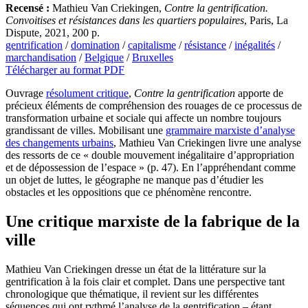
Recensé :
Mathieu Van Criekingen,
Contre la gentrification.
Convoitises et résistances dans les quartiers populaires
, Paris, La
Dispute, 2021, 200 p.
gentrification
/
domination
/
capitalisme
/
résistance
/
inégalités
/
marchandisation
/
Belgique
/
Bruxelles
Télécharger au format PDF
Ouvrage
résolument critique
,
Contre la gentrification
apporte de
précieux éléments de compréhension des rouages de ce processus de
transformation urbaine et sociale qui affecte un nombre toujours
grandissant de villes. Mobilisant une
grammaire marxiste d’analyse
des changements urbains
, Mathieu Van Criekingen livre une analyse
des ressorts de ce « double mouvement inégalitaire d’appropriation
et de dépossession de l’espace » (p. 47). En l’appréhendant comme
un objet de luttes, le géographe ne manque pas d’étudier les
obstacles et les oppositions que ce phénomène rencontre.
Une critique marxiste de la fabrique de la
ville
Mathieu Van Criekingen dresse un état de la littérature sur la
gentrification à la fois clair et complet. Dans une perspective tant
chronologique que thématique, il revient sur les différentes
séquences qui ont rythmé l’analyse de la gentrification – étant