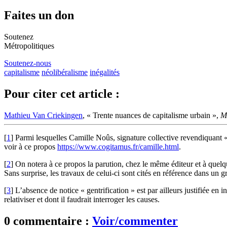
Faites un don
Soutenez
Métropolitiques
Soutenez-nous
capitalisme
néolibéralisme
inégalités
Pour citer cet article :
Mathieu Van Criekingen
, « Trente nuances de capitalisme urbain »,
M
[
1
]
Parmi lesquelles Camille Noûs, signature collective revendiquant « 
voir à ce propos
https://www.cogitamus.fr/camille.html
.
[
2
]
On notera à ce propos la parution, chez le même éditeur et à quelq
Sans surprise, les travaux de celui-ci sont cités en référence dans un 
[
3
]
L’absence de notice « gentrification » est par ailleurs justifiée e
relativiser et dont il faudrait interroger les causes.
0 commentaire :
Voir/commenter