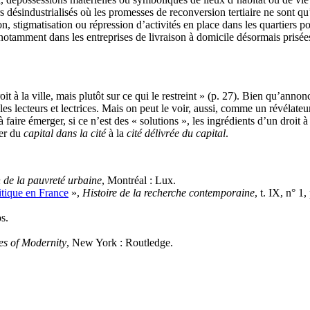
s désindustrialisés où les promesses de reconversion tertiaire ne sont q
 stigmatisation ou répression d’activités en place dans les quartiers po
, notamment dans les entreprises de livraison à domicile désormais prisées
roit à la ville, mais plutôt sur ce qui le restreint » (p. 27). Bien qu’ann
les lecteurs et lectrices. Mais on peut le voir, aussi, comme un révélate
faire émerger, si ce n’est des « solutions », les ingrédients d’un droit à 
ser du
capital dans la cité
à la
cité délivrée du capital
.
n de la pauvreté urbaine
, Montréal : Lux.
itique en France
»,
Histoire de la recherche contemporaine
, t. IX, n° 1,
s.
es of Modernity
, New York : Routledge.