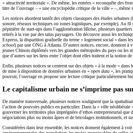
« attractivité territoriale ». De même, les entrées « reconquête des fro
titre de l’ouvrage – « une encyclopédie critique de la ville » –, même si
Les notices abordent tantôt des objets classiques des études urbaines 
sonore, réseaux techniques ou zones logistiques, par exemple). Au fil 
pépinière de start-ups dans l’agglomération lilloise, plusieurs quarti
retirés à la vue par des talus paysagers. On découvre aussi les techni
Express, la disparition graduelle du terme « logement social » dans le
school
) par une ONG à Atlanta. D’autres notices, encore, donnent à voi
jeunes Chinois diplômés vers les grandes métropoles du pays ou les mé
que d’autres sur les liens entre l’objet dont elles traitent et la notion de
Enfin, plusieurs notices se centrent sur des objets « à la mode » dans l
de mise à disposition de données urbaines en «
open data
», les prati
pouvoir, l’ouvrage en propose une lecture critique particulièrement b
Le capitalisme urbain ne s’imprime pas su
De manière transversale, plusieurs notices soulignent que la spatialis
l’action de pouvoirs publics en particulier. Dans la « ville néolibéral
gouverner les territoires plus imprégnées d’ethos entrepreneurial que de
négociations plus ou moins âpres et de bricolages institutionnels, et su
Considérées dans leur ensemble, les notices donnent également à voir l
environnementales des populations les moins responsables de celles-ci