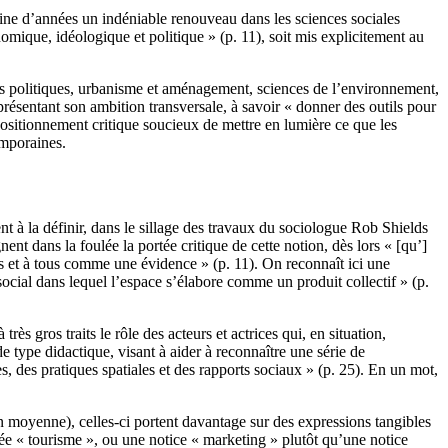
aine d’années un indéniable renouveau dans les sciences sociales
mique, idéologique et politique » (p. 11), soit mis explicitement au
ces politiques, urbanisme et aménagement, sciences de l’environnement,
résentant son ambition transversale, à savoir « donner des outils pour
 positionnement critique soucieux de mettre en lumière ce que les
emporaines.
 à la définir, dans le sillage des travaux du sociologue Rob Shields
ent dans la foulée la portée critique de cette notion, dès lors « [qu’]
s et à tous comme une évidence » (p. 11). On reconnaît ici une
cial dans lequel l’espace s’élabore comme un produit collectif » (p.
ès gros traits le rôle des acteurs et actrices qui, en situation,
e type didactique, visant à aider à reconnaître une série de
, des pratiques spatiales et des rapports sociaux » (p. 25). En un mot,
 moyenne), celles-ci portent davantage sur des expressions tangibles
ée « tourisme », ou une notice « marketing » plutôt qu’une notice