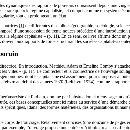
e des dynamiques des rapports de pouvoirs connaissent depuis une vingt
ste rare que « le régime capitaliste, ici compris comme un système écono
gularité, tout en prolongeant un élan.
et autrices
[
1
]
de différentes disciplines (géographie, sociologie, scien
mposé d’une succession de trente notices précédée d’une introduction p
us le régime capitaliste » (p. 11). En ce sens, ce livre affirme donc un
s doivent aux rapports de force structurant les sociétés capitalistes cont
porain
 directrice. En introduction, Matthieu Adam et Émeline Comby s’attachent
s villes » (p. 11). Le codirecteur et la codirectrice de l’ouvrage soulign
gémoniques, dont le capitalisme est assurément, pour s’imposer à toute
i Lefebvre au début des années 1970 (Lefebvre 1974), comme « rapport so
éo)marxiste de l’urbain, dominé par l’abstraction et n’envisageant qu’à tr
lutôt, ces bases conceptuelles sont ici mises au service d’une démarche d
s spécifiques, [dans] des formes matérielles, des organisations humaines
 le corps de l’ouvrage. Relativement concises (une douzaine de pages en
, par exemple, l’ouvrage propose une entrée « Airbnb » mais pas d’entr