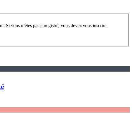
rum, vous devez vous enregistrer au préalable. Merci d’indiquer ci-dessous l’identifiant personnel qui vous a été fourni. Si vous n’êtes pas enregistré, vous devez vous inscrire.
té