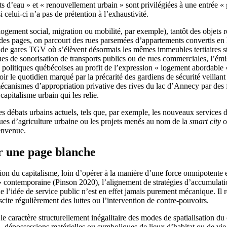
nts d’eau » et « renouvellement urbain » sont privilégiées à une entrée « 
 celui-ci n’a pas de prétention à l’exhaustivité.
(logement social, migration ou mobilité, par exemple), tantôt des objets 
des pages, on parcourt des rues parsemées d’appartements convertis en lo
ers de gares TGV où s’élèvent désormais les mêmes immeubles tertiaires s
ques de sonorisation de transports publics ou de rues commerciales, l’ém
s politiques québécoises au profit de l’expression « logement abordable 
r le quotidien marqué par la précarité des gardiens de sécurité veillant
canismes d’appropriation privative des rives du lac d’Annecy par des f
 capitalisme urbain qui les relie.
es débats urbains actuels, tels que, par exemple, les nouveaux services d
ques d’agriculture urbaine ou les projets menés au nom de la
smart city
o
ienvenue.
r une page blanche
ation du capitalisme, loin d’opérer à la manière d’une force omnipotente
e » contemporaine (Pinson 2020), l’alignement de stratégies d’accumulati
 l’idée de service public n’est en effet jamais purement mécanique. Il re
scite régulièrement des luttes ou l’intervention de contre-pouvoirs.
e caractère structurellement inégalitaire des modes de spatialisation du
, dépossessions matérielles ou symboliques de lieux d’habitat ou de vi