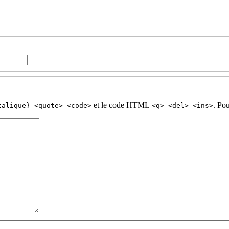
et le code HTML
. Po
talique} <quote> <code>
<q> <del> <ins>