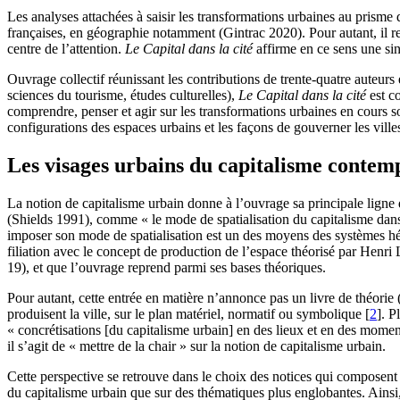
Les analyses attachées à saisir les transformations urbaines au prism
françaises, en géographie notamment (Gintrac 2020). Pour autant, il re
centre de l’attention.
Le Capital dans la cité
affirme en ce sens une sin
Ouvrage collectif réunissant les contributions de trente-quatre auteurs 
sciences du tourisme, études culturelles),
Le Capital dans la cité
est co
comprendre, penser et agir sur les transformations urbaines en cours so
configurations des espaces urbains et les façons de gouverner les ville
Les visages urbains du capitalisme contem
La notion de capitalisme urbain donne à l’ouvrage sa principale ligne
(Shields 1991), comme « le mode de spatialisation du capitalisme dans le
imposer son mode de spatialisation est un des moyens des systèmes hé
filiation avec le concept de production de l’espace théorisé par Henr
19), et que l’ouvrage reprend parmi ses bases théoriques.
Pour autant, cette entrée en matière n’annonce pas un livre de théorie (n
produisent la ville, sur le plan matériel, normatif ou symbolique
[
2
]
. P
« concrétisations [du capitalisme urbain] en des lieux et en des moment
il s’agit de « mettre de la chair » sur la notion de capitalisme urbain.
Cette perspective se retrouve dans le choix des notices qui composent
du capitalisme urbain que sur des thématiques plus englobantes. Ainsi