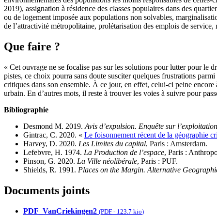
2019), assignation à résidence des classes populaires dans des quartier
ou de logement imposée aux populations non solvables, marginalisation,
de l’attractivité métropolitaine, prolétarisation des emplois de service
Que faire ?
« Cet ouvrage ne se focalise pas sur les solutions pour lutter pour le d
pistes, ce choix pourra sans doute susciter quelques frustrations parmi 
critiques dans son ensemble. À ce jour, en effet, celui-ci peine encore à 
urbain. En d’autres mots, il reste à trouver les voies à suivre pour pas
Bibliographie
Desmond M. 2019.
Avis d’expulsion. Enquête sur l’exploitatio
Gintrac, C. 2020. «
Le foisonnement récent de la géographie cr
Harvey, D. 2020.
Les Limites du capital
, Paris : Amsterdam.
Lefebvre, H. 1974.
La Production de l’espace
, Paris : Anthropo
Pinson, G. 2020.
La Ville néolibérale
, Paris : PUF.
Shields, R. 1991.
Places on the Margin. Alternative Geographi
Documents joints
PDF_VanCriekingen2
(
PDF
-
123.7 kio
)