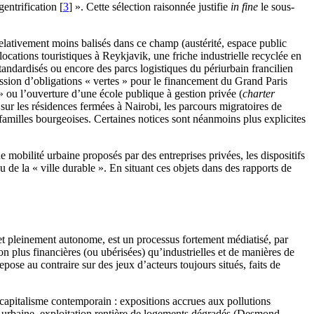
gentrification
[
3
]
». Cette sélection raisonnée justifie
in fine
le sous-
relativement moins balisés dans ce champ (austérité, espace public
cations touristiques à Reykjavik, une friche industrielle recyclée en
tandardisés ou encore des parcs logistiques du périurbain francilien
ission d’obligations « vertes » pour le financement du Grand Paris
» ou l’ouverture d’une école publique à gestion privée (
charter
 sur les résidences fermées à Nairobi, les parcours migratoires de
amilles bourgeoises. Certaines notices sont néanmoins plus explicites
e mobilité urbaine proposés par des entreprises privées, les dispositifs
u de la « ville durable ». En situant ces objets dans des rapports de
 et pleinement autonome, est un processus fortement médiatisé, par
on plus financières (ou ubérisées) qu’industrielles et de manières de
pose au contraire sur des jeux d’acteurs toujours situés, faits de
 capitalisme contemporain : expositions accrues aux pollutions
e urbaine, exploitation rentière de logements dégradés (Desmond