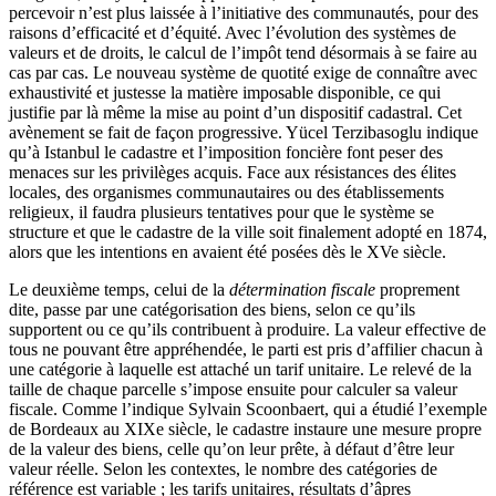
percevoir n’est plus laissée à l’initiative des communautés, pour des
raisons d’efficacité et d’équité. Avec l’évolution des systèmes de
valeurs et de droits, le calcul de l’impôt tend désormais à se faire au
cas par cas. Le nouveau système de quotité exige de connaître avec
exhaustivité et justesse la matière imposable disponible, ce qui
justifie par là même la mise au point d’un dispositif cadastral. Cet
avènement se fait de façon progressive. Yücel Terzibasoglu indique
qu’à Istanbul le cadastre et l’imposition foncière font peser des
menaces sur les privilèges acquis. Face aux résistances des élites
locales, des organismes communautaires ou des établissements
religieux, il faudra plusieurs tentatives pour que le système se
structure et que le cadastre de la ville soit finalement adopté en 1874,
alors que les intentions en avaient été posées dès le XVe siècle.
Le deuxième temps, celui de la
détermination fiscale
proprement
dite, passe par une catégorisation des biens, selon ce qu’ils
supportent ou ce qu’ils contribuent à produire. La valeur effective de
tous ne pouvant être appréhendée, le parti est pris d’affilier chacun à
une catégorie à laquelle est attaché un tarif unitaire. Le relevé de la
taille de chaque parcelle s’impose ensuite pour calculer sa valeur
fiscale. Comme l’indique Sylvain Scoonbaert, qui a étudié l’exemple
de Bordeaux au XIXe siècle, le cadastre instaure une mesure propre
de la valeur des biens, celle qu’on leur prête, à défaut d’être leur
valeur réelle. Selon les contextes, le nombre des catégories de
référence est variable ; les tarifs unitaires, résultats d’âpres