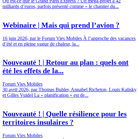
Qu’est-ce que le Grand Paris Express ? Un méga-projet à 42
milliards d’euros, parfois présenté comme « le chantier du...
Webinaire | Mais qui prend l’avion ?
16 juin 2026, par le Forum Vies Mobiles À l’approche des vacances
d’été et en pleine vague de chaleur, la...
Nouveauté ! | Retour au plan : quels ont
été les effets de la...
Forum Vies Mobiles
30 avril 2026, par Thomas Buhler, Annabel Richeton, Louis Kalisky
et Gilles Vuidel La « planification » est de...
Nouveauté ! | Quelle résilience pour les
territoires insulaires ?
Forum Vies Mobiles