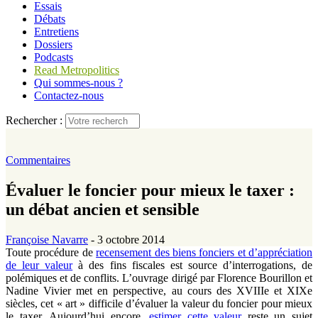
Essais
Débats
Entretiens
Dossiers
Podcasts
Read Metropolitics
Qui sommes-nous ?
Contactez-nous
Rechercher :
Commentaires
Évaluer le foncier pour mieux le taxer :
un débat ancien et sensible
Françoise Navarre
- 3 octobre 2014
Toute procédure de
recensement des biens fonciers et d’appréciation
de leur valeur
à des fins fiscales est source d’interrogations, de
polémiques et de conflits. L’ouvrage dirigé par Florence Bourillon et
Nadine Vivier met en perspective, au cours des XVIIIe et XIXe
siècles, cet « art » difficile d’évaluer la valeur du foncier pour mieux
le taxer. Aujourd’hui encore,
estimer cette valeur
reste un sujet