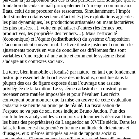
fondation du cadastre naît principalement d’un enjeu commun aux
États, celui de se procurer des ressources. Simultanément, l’impôt
doit stimuler certains secteurs d’activités (les exploitations agricoles
les plus dynamiques, les productions artisanales ou manufacturières
les plus prisées…), voire en pénaliser d’autres (les fermes peu
productives, les propriétés des rentiers…). Mais l’efficacité
(économique) et l’équité (redistributrice) du système d’imposition
s’accommodent souvent mal. Le livre illustre justement combien les
ajustements trouvés en vue de concilier ces différentes fins sont
variables d’une région à une autre et comment le système fiscal
s’adapte aux contextes sociaux.
La terre, bien immobile et localisé par nature, en tant que fondement
historique essentiel de la richesse des individus, constitue dans la
plupart des cas de figure exposés dans l’ouvrage une assiette
privilégiée de la taxation. Le système cadastral est construit pour
recenser cette matière imposable et pour l’évaluer. Les récits
convergent pour montrer que la mise en œuvre de cette évaluation
cadastrale se heurte au principe de réalité. La fiscalisation de
l’espace ne va pas de soi, nous indique Bruno Jaudon, l’un des
contributeurs analysant les « compoix » (documents décrivant tous
les biens des propriétaires) du Languedoc au XVIIIe siècle. Dans les
faits, le foncier est fragmenté entre une multitude de détenteurs et
d’usages, eux-mêmes intriqués au sein de rapports sociaux
antagonistes. Charge revenait en effet aux assemblées villageoises,