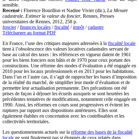
sensible.
Recensé :
Florence Bourillon et Nadine Vivier (dir.),
La Mesure
cadastrale. Estimer la valeur du foncier
, Rennes, Presses
universitaires de Rennes, 2012, 258 p.
foncier
/
finances locales
/
fiscalité
/
impôt
/
cadastre
Télécharger au format PDF
En France, l’une des critiques majeures adressées à la
fiscalité locale
tient à l’obsolescence des valeurs locatives cadastrales servant de
base au calcul des taxes : les références en vigueur datent de 1961
pour les biens fonciers non bâtis et de 1970 pour ceux portant des
constructions. Une réforme des modes d’évaluation a été engagée en
2010 pour les locaux professionnels et en 2013 pour les habitations.
Dans l’un et l’autre cas, il s’agit de rapprocher les bases d’imposition
de la réalité du marché, de simplifier leur mode d’évaluation et de
permettre leur actualisation permanente. Des précautions ont été
prises de façon à déjouer les écueils auxquels se sont heurtées les
précédentes tentatives de modifications, notamment celle engagée en
1990. Ainsi, les réformes en cours sont progressives et évitent les
ruptures par rapport aux dispositions antérieures. Elles sont
également établies en concertation avec les contribuables et les
collectivités territoriales.
Les questionnements actuels sur la
réforme des bases de la fiscalité
locale
ne sont finalement pas si éloignés de ceux relatés dans