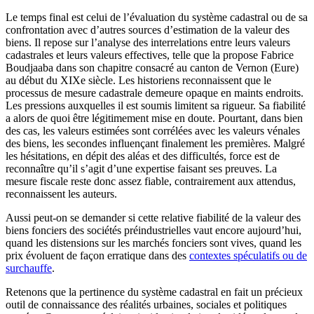
Le temps final est celui de l’évaluation du système cadastral ou de sa
confrontation avec d’autres sources d’estimation de la valeur des
biens. Il repose sur l’analyse des interrelations entre leurs valeurs
cadastrales et leurs valeurs effectives, telle que la propose Fabrice
Boudjaaba dans son chapitre consacré au canton de Vernon (Eure)
au début du XIXe siècle. Les historiens reconnaissent que le
processus de mesure cadastrale demeure opaque en maints endroits.
Les pressions auxquelles il est soumis limitent sa rigueur. Sa fiabilité
a alors de quoi être légitimement mise en doute. Pourtant, dans bien
des cas, les valeurs estimées sont corrélées avec les valeurs vénales
des biens, les secondes influençant finalement les premières. Malgré
les hésitations, en dépit des aléas et des difficultés, force est de
reconnaître qu’il s’agit d’une expertise faisant ses preuves. La
mesure fiscale reste donc assez fiable, contrairement aux attendus,
reconnaissent les auteurs.
Aussi peut-on se demander si cette relative fiabilité de la valeur des
biens fonciers des sociétés préindustrielles vaut encore aujourd’hui,
quand les distensions sur les marchés fonciers sont vives, quand les
prix évoluent de façon erratique dans des
contextes spéculatifs ou de
surchauffe
.
Retenons que la pertinence du système cadastral en fait un précieux
outil de connaissance des réalités urbaines, sociales et politiques